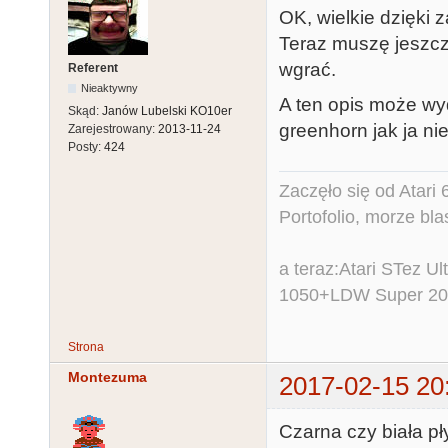
OK, wielkie dzięki 
Teraz muszę jeszcz
wgrać.
Referent
Nieaktywny
A ten opis może wyd
Skąd:
Janów Lubelski KO10er
greenhorn jak ja ni
Zarejestrowany:
2013-11-24
Posty:
424
Zaczęło się od Atar
Portofolio, morze bl
a teraz:Atari STez 
1050+LDW Super 2
Strona
Montezuma
2017-02-15 20
Czarna czy biała pł