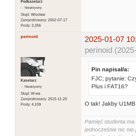
Podkasetarz
Nieaktywny
Skąd:
Wrocław
Zarejestrowany:
2002-07-17
Posty:
3,356
perinoid
2025-01-07 10
perinoid (2025
Pin napisał/a:
FJC; pytanie: Cz
Kasetarz
Plus i FAT16?
Nieaktywny
Skąd:
W-wa
Zarejestrowany:
2015-11-20
O tak! Jakby U1MB l
Posty:
4,109
Pamięć studenta ma c
jednocześnie nic nie