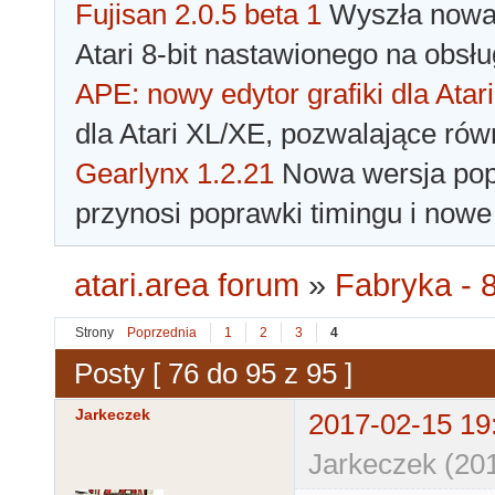
Fujisan 2.0.5 beta 1
Wyszła nowa 
Atari 8-bit nastawionego na obsłu
APE: nowy edytor grafiki dla Atari
dla Atari XL/XE, pozwalające rów
Gearlynx 1.2.21
Nowa wersja popu
przynosi poprawki timingu i nowe
atari.area forum
»
Fabryka - 8
Strony
Poprzednia
1
2
3
4
Posty [ 76 do 95 z 95 ]
Jarkeczek
2017-02-15 19
Jarkeczek (20