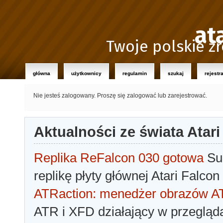
at
Twoje polskie źr
główna
użytkownicy
regulamin
szukaj
rejestr
Nie jesteś zalogowany.
Proszę się zalogować lub zarejestrować.
Aktualności ze świata Atari
Replika ReFalcon 030 gotowa
Sua
replikę płyty głównej Atari Falcon
ATRaction: menedżer obrazów 
ATR i XFD działający w przegląda