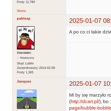
Posty:
11,780
Strona
pablozp
2025-01-07 08
A po co ci takie dz
.
Atarowiec
Nieaktywny
Skąd:
Lublin
Zarejestrowany:
2014-02-09
Posty:
1,365
Jacques
2025-01-07 10
Mi by się marzyło 
(
http://dcart.pl/
), bo
page/bubble-bobble