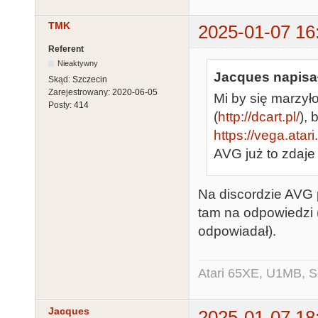
TMK
2025-01-07 16
Referent
Nieaktywny
Jacques napisał
Skąd:
Szczecin
Zarejestrowany:
2020-06-05
Mi by się marzył
Posty:
414
(
http://dcart.pl/
),
https://vega.atar
AVG już to zdaje
Na discordzie AVG p
tam na odpowiedzi 
odpowiadał).
Atari 65XE, U1MB, 
Jacques
2025-01-07 18