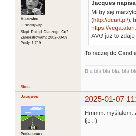
Jacques napisał
Mi by się marzył
Atarowiec
(
http://dcart.pl/
),
Nieaktywny
https://vega.atar
Skąd:
Dokąd: Dlaczego: Co?
AVG już to zdaje
Zarejestrowany:
2002-03-09
Posty:
1,719
To raczej do Candle
Bla bla bla bla, bla bl
Strona
Jacques
2025-01-07 11
Hmmm, myślałem, że t
fjc ;-)
Podkasetarz