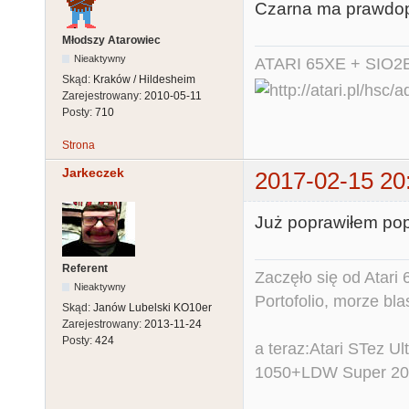
Czarna ma prawdop
Młodszy Atarowiec
Nieaktywny
ATARI 65XE + SIO2
Skąd:
Kraków / Hildesheim
Zarejestrowany:
2010-05-11
Posty:
710
Strona
Jarkeczek
2017-02-15 20
Już poprawiłem popr
Referent
Zaczęło się od Atar
Nieaktywny
Portofolio, morze bl
Skąd:
Janów Lubelski KO10er
Zarejestrowany:
2013-11-24
Posty:
424
a teraz:Atari STez 
1050+LDW Super 2