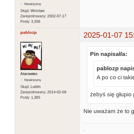
Nieaktywny
Skąd:
Wrocław
Zarejestrowany:
2002-07-17
Posty:
3,356
pablozp
2025-01-07 15
Pin napisał/a:
pablozp napis
Atarowiec
A po co ci tak
Nieaktywny
Skąd:
Lublin
Zarejestrowany:
2014-02-09
żebyś się głupio 
Posty:
1,365
Nie uważam że to g
.