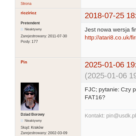
Strona
ricziricz
2018-07-25 18
Pretendent
Jest nowa wersja f
Nieaktywny
Zarejestrowany:
2011-07-30
http://atari8.co.uk/
Posty:
177
Pin
2025-01-06 19
(2025-01-06 19
FJC; pytanie: Czy p
FAT16?
Dziad Borowy
Kontakt: pin@usdk.p
Nieaktywny
Skąd:
Kraków
Zarejestrowany:
2002-03-09