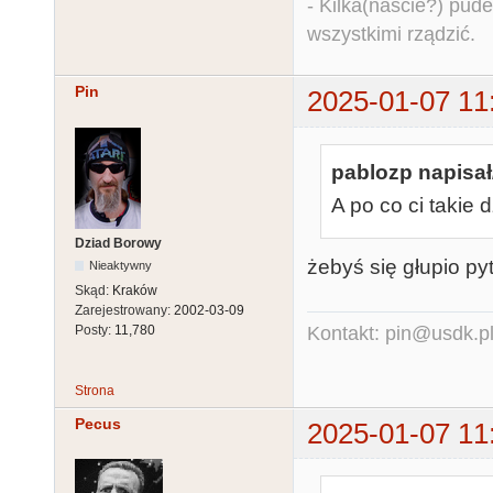
- Kilka(naście?) pude
wszystkimi rządzić.
Pin
2025-01-07 11
pablozp napisał
A po co ci takie 
Dziad Borowy
żebyś się głupio pyt
Nieaktywny
Skąd:
Kraków
Zarejestrowany:
2002-03-09
Posty:
11,780
Kontakt: pin@usdk.p
Strona
Pecus
2025-01-07 11