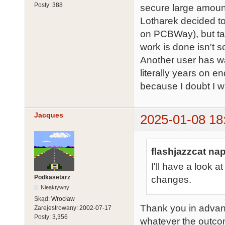
Posty:
388
secure large amount
Lotharek decided to
on PCBWay), but ta
work is done isn't s
Another user has wa
literally years on e
because I doubt I wil
Jacques
2025-01-08 18
flashjazzcat nap
I'll have a look
Podkasetarz
changes.
Nieaktywny
Skąd:
Wrocław
Thank you in advanc
Zarejestrowany:
2002-07-17
Posty:
3,356
whatever the outcom