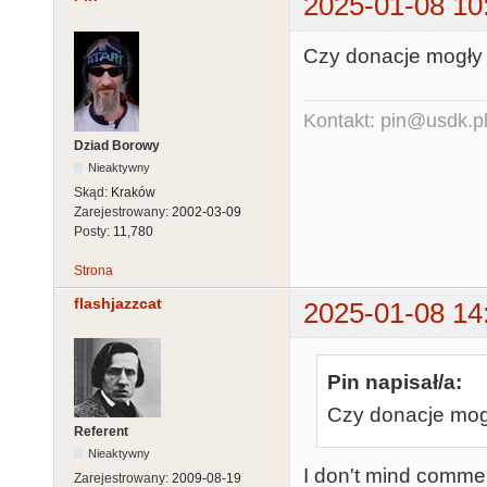
2025-01-08 10
Czy donacje mogły 
Kontakt: pin@usdk.p
Dziad Borowy
Nieaktywny
Skąd:
Kraków
Zarejestrowany:
2002-03-09
Posty:
11,780
Strona
flashjazzcat
2025-01-08 14
Pin napisał/a:
Czy donacje mogł
Referent
Nieaktywny
I don't mind comme
Zarejestrowany:
2009-08-19