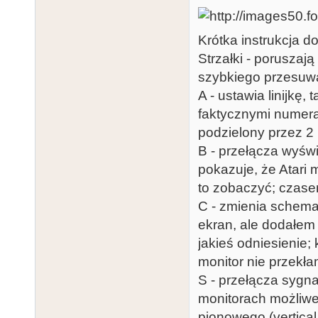
Krótka instrukcja d
Strzałki - poruszają
szybkiego przesuwa
A - ustawia linijkę,
faktycznymi numera
podzielony przez 2
B - przełącza wyświ
pokazuje, że Atari 
to zobaczyć; czase
C - zmienia schemat
ekran, ale dodałem
jakieś odniesienie;
monitor nie przekła
S - przełącza sygna
monitorach możliwe
pionowego (vertical