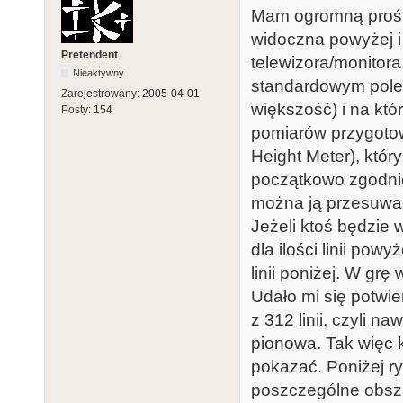
Mam ogromną prośbę.
widoczna powyżej i
Pretendent
telewizora/monitora.
Nieaktywny
standardowym polem
Zarejestrowany:
2005-04-01
większość) i na któ
Posty:
154
pomiarów przygoto
Height Meter), który
początkowo zgodnie
można ją przesuwać
Jeżeli ktoś będzie
dla ilości linii po
linii poniżej. W g
Udało mi się potwi
z 312 linii, czyli n
pionowa. Tak więc kw
pokazać. Poniżej ry
poszczególne obsz