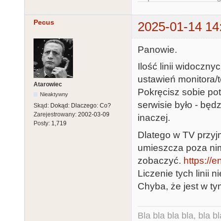
Pecus
2025-01-14 14
Panowie.
Ilość linii widoczn
ustawień monitora/t
Atarowiec
Pokręcisz sobie pot
Nieaktywny
serwisie było - będ
Skąd:
Dokąd: Dlaczego: Co?
Zarejestrowany:
2002-03-09
inaczej.
Posty:
1,719
Dlatego w TV przyjm
umieszcza poza nim
zobaczyć.
https://e
Liczenie tych linii 
Chyba, że jest w tym
Bla bla bla bla, bla bl