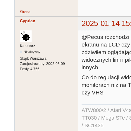
Strona
Cyprian
2025-01-14 15
@Pecus rozchodzi s
ekranu na LCD czy e
Kasetarz
zdziwiłem oglądają
Nieaktywny
Skąd:
Warszawa
widocznych linii i p
Zarejestrowany:
2002-03-09
innych.
Posty:
4,756
Co do regulacji wido
monitorach niż na T
czy VHS
ATW800/2 / Atari V4sa 
TT030 / Mega STe / 
/ SC1435