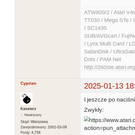
ATW800/2 / Atari V4sa 
TT030 / Mega STe / 
/ SC1435
SUB/AVGcart / FujiN
/ Lynx Multi Card /
SatanDisk / UltraSat
Dots / PAM Net
http://260ste.atari.or
Cyprian
2025-01-13 18
I jeszcze po naciśn
Kasetarz
Zwykły:
Nieaktywny
Skąd:
Warszawa
Zarejestrowany:
2002-03-09
Posty:
4,756