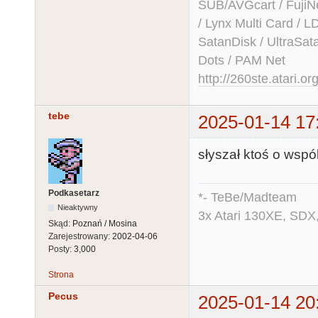
SUB/AVGcart / FujiN
/ Lynx Multi Card /
SatanDisk / UltraSat
Dots / PAM Net
http://260ste.atari.or
tebe
2025-01-14 17
słyszał ktoś o wsp
Podkasetarz
*- TeBe/Madteam
Nieaktywny
3x Atari 130XE, SDX
Skąd:
Poznań / Mosina
Zarejestrowany:
2002-04-06
Posty:
3,000
Strona
Pecus
2025-01-14 20