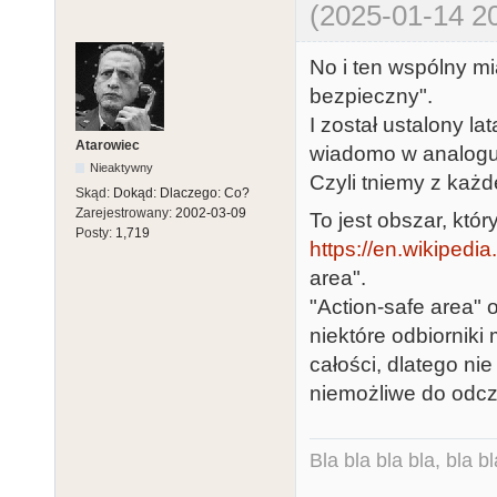
(2025-01-14 20
No i ten wspólny m
bezpieczny".
I został ustalony la
Atarowiec
wiadomo w analogu p
Nieaktywny
Czyli tniemy z każ
Skąd:
Dokąd: Dlaczego: Co?
Zarejestrowany:
2002-03-09
To jest obszar, który
Posty:
1,719
https://en.wikipedia
area".
"Action-safe area" 
niektóre odbiorniki
całości, dlatego ni
niemożliwe do odcz
Bla bla bla bla, bla bl