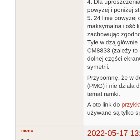
4. Dla uproszczenia
powyżej i poniżej s
5. 24 linie powyżej 
maksymalna ilość l
zachowując zgodnoś
Tyle widzą głównie
CM8833 (zależy to o
dolnej części ekran
symetrii.
Przypomnę, że w do
(PMG) i nie działa
temat ramki.
A oto link do
przykł
używane są tylko spr
mono
2022-05-17 13