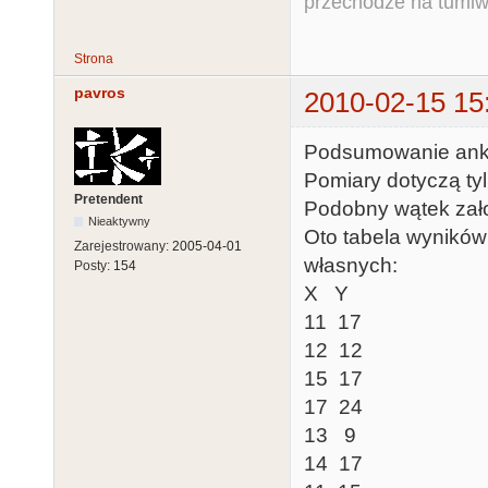
przechodze na tumiw
Strona
pavros
2010-02-15 15
Podsumowanie ank
Pomiary dotyczą ty
Pretendent
Podobny wątek zał
Nieaktywny
Oto tabela wynikó
Zarejestrowany:
2005-04-01
własnych:
Posty:
154
X Y
11 17
12 12
15 17
17 24
13 9
14 17