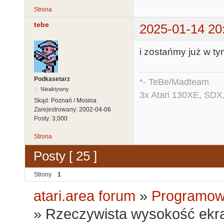
Strona
tebe
2025-01-14 20
i zostańmy już w t
Podkasetarz
*- TeBe/Madteam
Nieaktywny
3x Atari 130XE, SDX
Skąd:
Poznań / Mosina
Zarejestrowany:
2002-04-06
Posty:
3,000
Strona
Posty [ 25 ]
Strony
1
atari.area forum
»
Programowa
»
Rzeczywista wysokość ekr