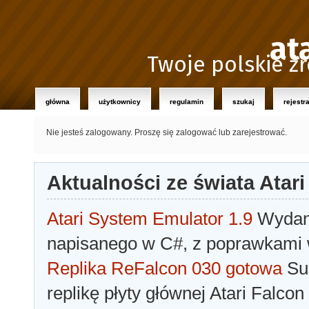
at
Twoje polskie źr
główna
użytkownicy
regulamin
szukaj
rejestr
Nie jesteś zalogowany.
Proszę się zalogować lub zarejestrować.
Aktualności ze świata Atari
Atari System Emulator 1.9
Wydano
napisanego w C#, z poprawkami w
Replika ReFalcon 030 gotowa
Sua
replikę płyty głównej Atari Falcon