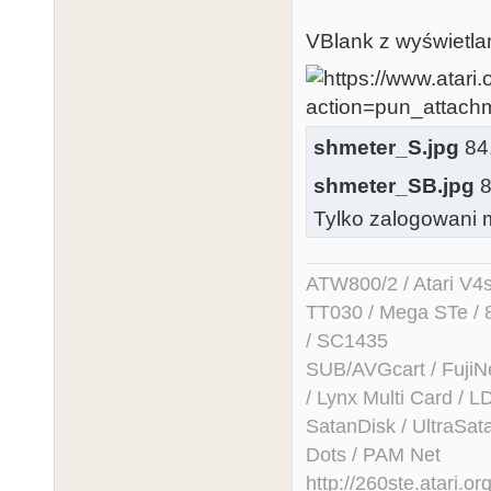
VBlank z wyświetlan
shmeter_S.jpg
84.
shmeter_SB.jpg
8
Tylko zalogowani m
ATW800/2 / Atari V4sa 
TT030 / Mega STe / 
/ SC1435
SUB/AVGcart / FujiN
/ Lynx Multi Card /
SatanDisk / UltraSat
Dots / PAM Net
http://260ste.atari.or