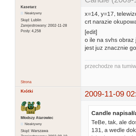
Kasetarz
x=14, y=17, telewiz
Nieaktywny
Skąd:
Lublin
crt narazie okupowa
Zarejestrowany:
2002-11-28
[edit]
Posty:
4,258
o ile na svhs obraz
jest juz znacznie go
przechodze na tumiw
Strona
Krótki
2009-11-09 02
Candle napisał/
Młodszy Atarowiec
TeBe, tak, ale d
Nieaktywny
131, a wedle doku
Skąd:
Warszawa