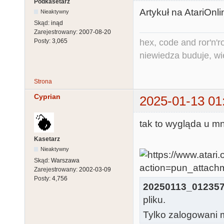
Podkasetarz
Artykuł na AtariOnl
Nieaktywny
Skąd:
inąd
Zarejestrowany:
2007-08-20
hex, code and ror'n'ro
Posty:
3,065
niewiedza buduje, wi
Strona
Cyprian
2025-01-13 01
tak to wygląda u mn
Kasetarz
Nieaktywny
Skąd:
Warszawa
Zarejestrowany:
2002-03-09
Posty:
4,756
20250113_012357
pliku.
Tylko zalogowani m