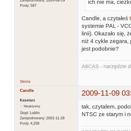
Zarejestrowany:
2003-08-19
ich nie ma, ciez
Posty:
587
Candle, a czytałeś
systemie PAL - VCO
linii). Okazało się
niż 4 cykle zegara
jest podobnie?
A8CAS
- narzędzie d
Strona
Candle
2009-11-09 03
Kasetarz
tak, czytalem, pod
Nieaktywny
Skąd:
Lublin
NTSC ze starym i n
Zarejestrowany:
2002-11-28
Posty:
4,258