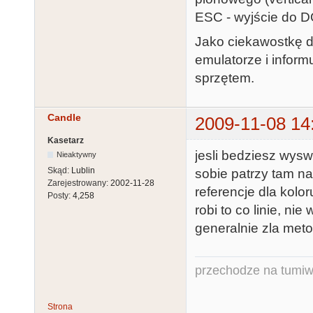
ESC - wyjście do 
Jako ciekawostkę 
emulatorze i infor
sprzętem.
Candle
2009-11-08 14
Kasetarz
jesli bedziesz wysw
Nieaktywny
Skąd:
Lublin
sobie patrzy tam na 
Zarejestrowany:
2002-11-28
referencje dla kolo
Posty:
4,258
robi to co linie, ni
generalnie zla met
przechodze na tumiw
Strona