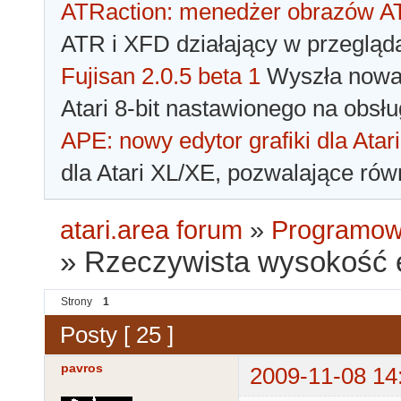
ATRaction: menedżer obrazów 
ATR i XFD działający w przegląda
Fujisan 2.0.5 beta 1
Wyszła nowa 
Atari 8-bit nastawionego na obsłu
APE: nowy edytor grafiki dla Atari
dla Atari XL/XE, pozwalające rów
atari.area forum
»
Programowa
»
Rzeczywista wysokość 
Strony
1
Posty [ 25 ]
pavros
2009-11-08 14