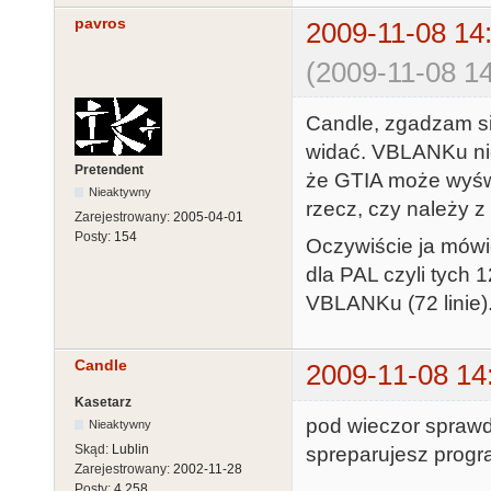
pavros
2009-11-08 14
(2009-11-08 14
Candle, zgadzam się 
widać. VBLANKu nie
Pretendent
że GTIA może wyświe
Nieaktywny
rzecz, czy należy z
Zarejestrowany:
2005-04-01
Posty:
154
Oczywiście ja mów
dla PAL czyli tych 
VBLANKu (72 linie)
Candle
2009-11-08 14
Kasetarz
pod wieczor sprawdz
Nieaktywny
Skąd:
Lublin
spreparujesz prog
Zarejestrowany:
2002-11-28
Posty:
4,258