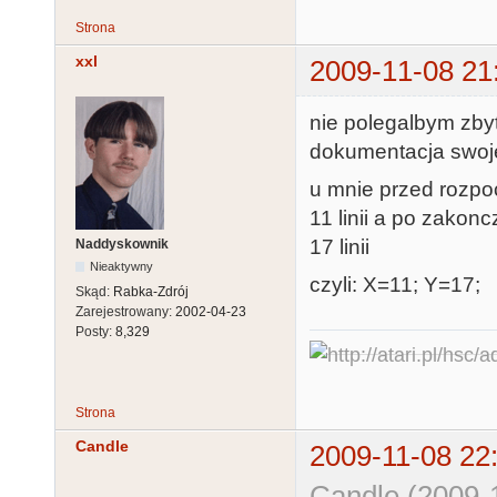
Strona
xxl
2009-11-08 21
nie polegalbym zbyt
dokumentacja swoje 
u mnie przed rozpo
11 linii a po zakon
17 linii
Naddyskownik
Nieaktywny
czyli: X=11; Y=17;
Skąd:
Rabka-Zdrój
Zarejestrowany:
2002-04-23
Posty:
8,329
Strona
Candle
2009-11-08 22
Candle (2009-