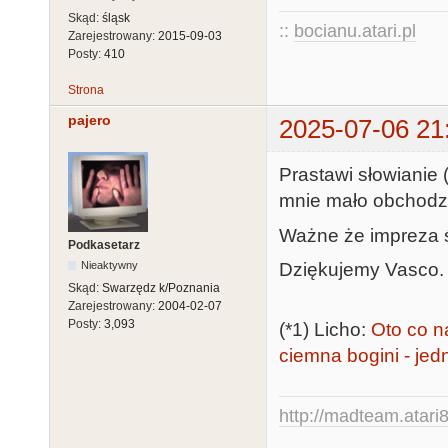
Skąd:
śląsk
::
bocianu.atari.pl
Zarejestrowany:
2015-09-03
Posty:
410
Strona
pajero
2025-07-06 21
Prastawi słowianie (
mnie mało obchodzi.
Ważne że impreza św
Podkasetarz
Dziękujemy Vasco.
Nieaktywny
Skąd:
Swarzędz k/Poznania
Zarejestrowany:
2004-02-07
Posty:
3,093
(*1) Licho:
Oto co n
ciemna bogini - je
http://madteam.atari8