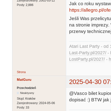
Zarejestrowany:
2002-03-12
Jak co roku wystaw
Posty:
2,886
https://allegro.pl/of
Jeśli Was przelicyt
na stronie imprezy.
przerwy technicznej
Atari Last Party - od 
Last-Party.pl/2027/
-
LostParty.pl/2027/
-
h
Strona
MatGuru
2025-04-30 07
Przechodzień
@Vasco bilet kupion
Nieaktywny
Skąd:
Kraków
dopisać :) BTW jak 
Zarejestrowany:
2024-05-06
Posty:
33