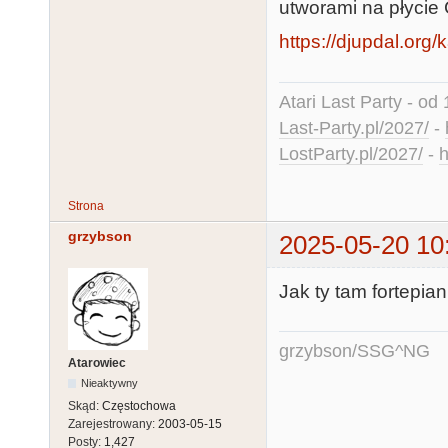
utworami na płycie
https://djupdal.org/k
Atari Last Party - od 
Last-Party.pl/2027/
-
LostParty.pl/2027/
-
h
Strona
grzybson
2025-05-20 10
Jak ty tam fortepia
grzybson/SSG^NG
Atarowiec
Nieaktywny
Skąd:
Częstochowa
Zarejestrowany:
2003-05-15
Posty:
1,427