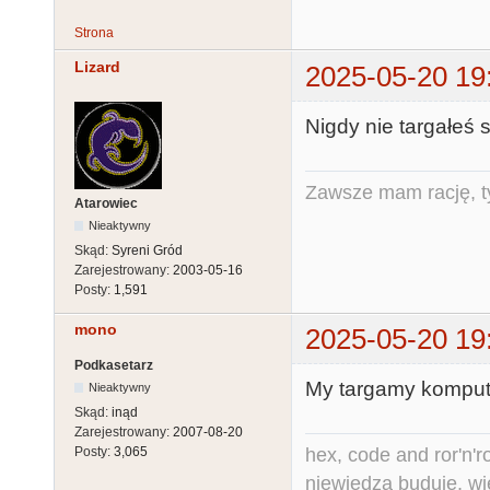
Strona
Lizard
2025-05-20 19
Nigdy nie targałeś 
Zawsze mam rację, ty
Atarowiec
Nieaktywny
Skąd:
Syreni Gród
Zarejestrowany:
2003-05-16
Posty:
1,591
mono
2025-05-20 19
Podkasetarz
My targamy kompute
Nieaktywny
Skąd:
inąd
Zarejestrowany:
2007-08-20
hex, code and ror'n'ro
Posty:
3,065
niewiedza buduje, wi