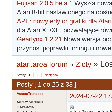
Fujisan 2.0.5 beta 1
Wyszła nowa 
Atari 8-bit nastawionego na obsłu
APE: nowy edytor grafiki dla Atari
dla Atari XL/XE, pozwalające rów
Gearlynx 1.2.21
Nowa wersja popu
przynosi poprawki timingu i nowe
»
Los
atari.area forum
»
Zloty
Strony
1
2
Następna
Posty [ 1 do 25 z 33 ]
Vasco/Tristesse
2024-07-22 17
Starszy Atarowiec
Nieaktywny