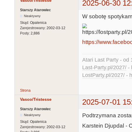
Vasco/Tristesse
2025-06-30 12
Starszy Atarowiec
W sobotę spotykamy
Nieaktywny
Skąd:
Opalenica
Zarejestrowany:
2002-03-12
Posty:
2,886
https://www.facebo
Atari Last Party - od 
Last-Party.pl/2027/
-
LostParty.pl/2027/
-
h
Strona
Vasco/Tristesse
2025-07-01 15
Starszy Atarowiec
Podtrzymana zostan
Nieaktywny
Skąd:
Opalenica
Karstein Djupdal - 
Zarejestrowany:
2002-03-12