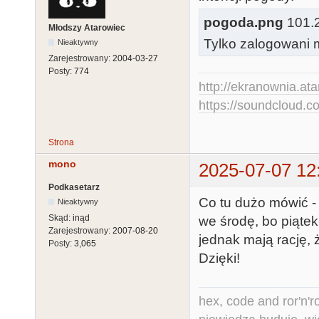
pogoda.png
101.2
Młodszy Atarowiec
Tylko zalogowani m
Nieaktywny
Zarejestrowany:
2004-03-27
Posty:
774
http://ekranownia.atar
https://soundcloud.co
Strona
mono
2025-07-07 12
Podkasetarz
Co tu dużo mówić -
Nieaktywny
Skąd:
inąd
we środę, bo piąte
Zarejestrowany:
2007-08-20
jednak mają rację, ż
Posty:
3,065
Dzięki!
hex, code and ror'n'ro