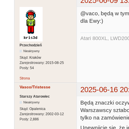
2025-06-09 13
@vaco, będą w tym r
dla Ewy:)
Atari 800XL, LWD200
Przechodzień
Nieaktywny
Skąd:
Kraków
Zarejestrowany:
2015-08-25
Posty:
54
Strona
Vasco/Tristesse
2025-06-16 20
Starszy Atarowiec
Będą znaczki oczyw
Nieaktywny
Skąd:
Opalenica
Warszawscy sztabow
Zarejestrowany:
2002-03-12
tylko na zamówieni
Posty:
2,886
Upewnijcie się, że