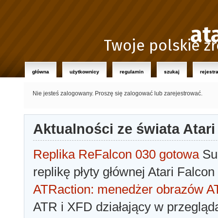
at
Twoje polskie źr
główna
użytkownicy
regulamin
szukaj
rejestr
Nie jesteś zalogowany.
Proszę się zalogować lub zarejestrować.
Aktualności ze świata Atari
Replika ReFalcon 030 gotowa
Sua
replikę płyty głównej Atari Falcon
ATRaction: menedżer obrazów 
ATR i XFD działający w przegląda