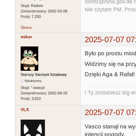
stirlitz@rsha.gov.de
Skąd:
Radom
Nie czytam PM. Pros
Zarejestrowany:
2002-03-08
Posty:
7,200
Strona
miker
2025-07-07 07
Było po prostu miodz
Widzimy się na prz
Dzięki Aga & Rafał!
Starszy Sierżant Sztabowy
Nieaktywny
Skąd:
*.waw.pl
I Ty zostaniesz big e
Zarejestrowany:
2002-09-26
Posty:
3,622
VLX
2025-07-07 07
Vasco stanął na wy
intencji pogody.