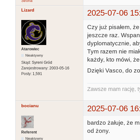
Strona
Lizard
2025-07-06 15
Czy już pisałem, ż
jeszcze raz. Wspani
dyplomatycznie, aby
Atarowiec
Tym razem nie miał
Nieaktywny
każdy, kto mówi, że
Skąd:
Syreni Gród
Zarejestrowany:
2003-05-16
Dzięki Vasco, do z
Posty:
1,591
Zawsze mam rację, ty
bocianu
2025-07-06 16
bardzo żałuje, że m
od żony.
Referent
Nieaktywny