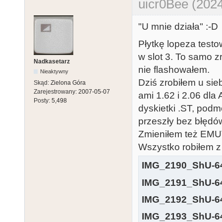
uicr0Bee (2024
"U mnie działa" :-D
Płytkę lopeza testo
w slot 3. To samo z
Nadkasetarz
nie flashowałem.
Nieaktywny
Dziś zrobiłem u sie
Skąd:
Zielona Góra
Zarejestrowany:
2007-05-07
ami 1.62 i 2.06 dla
Posty:
5,498
dyskietki .ST, podm
przeszły bez błędów
Zmieniłem też EMU
Wszystko robiłem
IMG_2190_ShU-64
IMG_2191_ShU-64
IMG_2192_ShU-64
IMG_2193_ShU-64