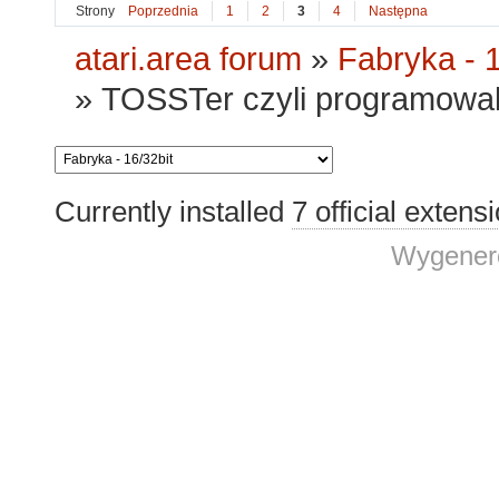
Strony
Poprzednia
1
2
3
4
Następna
atari.area forum
»
Fabryka - 1
»
TOSSTer czyli programowaln
Currently installed
7 official extens
Wygenero