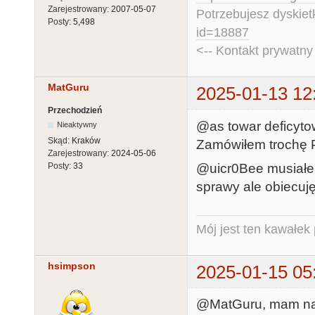
Zarejestrowany:
2007-05-07
Potrzebujesz dyskiet
Posty:
5,498
id=18887
<-- Kontakt prywatn
MatGuru
2025-01-13 12
Przechodzień
@as towar deficytow
Nieaktywny
Skąd:
Kraków
Zamówiłem trochę 
Zarejestrowany:
2024-05-06
@uicr0Bee musiałem
Posty:
33
sprawy ale obiecuj
Mój jest ten kawałek p
hsimpson
2025-01-15 05
@MatGuru, mam nadz