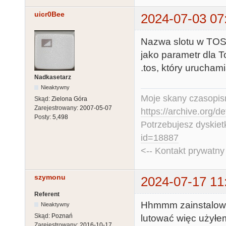
uicr0Bee
2024-07-03 07
Nazwa slotu w TOS
jako parametr dla 
.tos, który urucham
Nadkasetarz
Nieaktywny
Moje skany czasopism
Skąd:
Zielona Góra
Zarejestrowany:
2007-05-07
https://archive.org/d
Posty:
5,498
Potrzebujesz dyskiet
id=18887
<-- Kontakt prywatn
szymonu
2024-07-17 11
Referent
Hhmmm zainstalowa
Nieaktywny
Skąd:
Poznań
lutować więc użyłe
Zarejestrowany:
2016-10-17