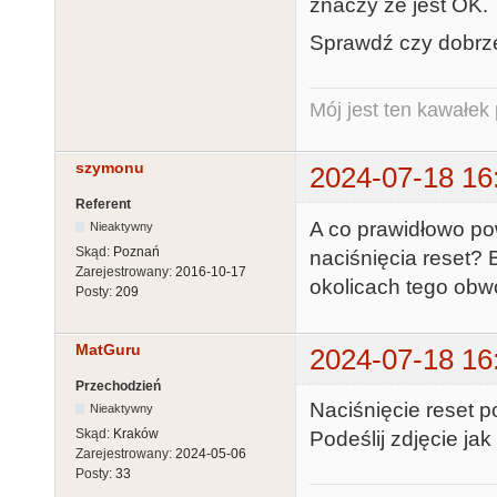
znaczy że jest OK.
Sprawdź czy dobrze
Mój jest ten kawałek p
szymonu
2024-07-18 16
Referent
A co prawidłowo po
Nieaktywny
Skąd:
Poznań
naciśnięcia reset?
Zarejestrowany:
2016-10-17
okolicach tego obwod
Posty:
209
MatGuru
2024-07-18 16
Przechodzień
Naciśnięcie reset 
Nieaktywny
Skąd:
Kraków
Podeślij zdjęcie ja
Zarejestrowany:
2024-05-06
Posty:
33