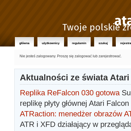
at
Twoje polskie źr
główna
użytkownicy
regulamin
szukaj
rejestr
Nie jesteś zalogowany.
Proszę się zalogować lub zarejestrować.
Aktualności ze świata Atari
Replika ReFalcon 030 gotowa
Sua
replikę płyty głównej Atari Falcon
ATRaction: menedżer obrazów 
ATR i XFD działający w przegląda