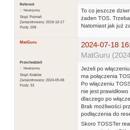
Referent
To co jeszcze dziw
Nieaktywny
Skąd:
Poznań
żaden TOS. Trzeba n
Zarejestrowany:
2016-10-17
Natomiast jak już z
Posty:
209
MatGuru
2024-07-18 16
MatGuru (2024
Przechodzień
Jeżeli po włączeni
Nieaktywny
Skąd:
Kraków
ma połączenia TOSS
Zarejestrowany:
2024-05-06
Po włączeniu TOSST
Posty:
33
nie jest prawidłowo
dlaczego po włączen
Brak możliwości pr
podłączenia do rese
Skoro TOSSTer rea