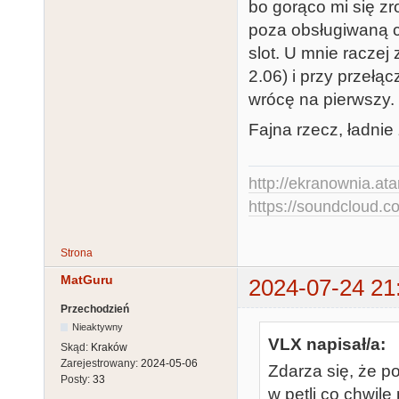
bo gorąco mi się zr
poza obsługiwaną cz
slot. U mnie racze
2.06) i przy przełą
wrócę na pierwszy.
Fajna rzecz, ładnie
http://ekranownia.atar
https://soundcloud.co
Strona
MatGuru
2024-07-24 21
Przechodzień
Nieaktywny
VLX napisał/a:
Skąd:
Kraków
Zarejestrowany:
2024-05-06
Zdarza się, że po
Posty:
33
w pętli co chwilę