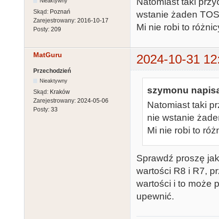
Natomiast taki prz
Nieaktywny
Skąd:
Poznań
wstanie żaden TOS 
Zarejestrowany:
2016-10-17
Mi nie robi to różnic
Posty:
209
MatGuru
2024-10-31 12
Przechodzień
Nieaktywny
szymonu napisa
Skąd:
Kraków
Zarejestrowany:
2024-05-06
Natomiast taki p
Posty:
33
nie wstanie żade
Mi nie robi to róż
Sprawdź proszę jak
wartości R8 i R7, 
wartości i to może 
upewnić.