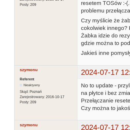
resetem TOSów :-(.
Posty:
209
problemu przełącz
Czy myślicie że ża
cokolwiek innego? K
Żabka idzie do rezy
gdzie można to po
Jakieś inne pomysł
szymonu
2024-07-17 12
Referent
No to update - prz
Nieaktywny
Skąd:
Poznań
na płytce i bez zmia
Zarejestrowany:
2016-10-17
Przełączanie resete
Posty:
209
Czy można to jako
szymonu
2024-07-17 12