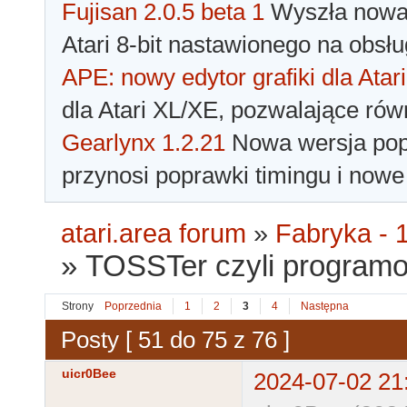
Fujisan 2.0.5 beta 1
Wyszła nowa 
Atari 8-bit nastawionego na obsłu
APE: nowy edytor grafiki dla Atari
dla Atari XL/XE, pozwalające rów
Gearlynx 1.2.21
Nowa wersja popu
przynosi poprawki timingu i nowe
atari.area forum
»
Fabryka - 1
»
TOSSTer czyli programow
Strony
Poprzednia
1
2
3
4
Następna
Posty [ 51 do 75 z 76 ]
uicr0Bee
2024-07-02 21