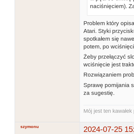
naciśnięciem). Z
Problem który opis
Atari. Styki przyci
spotkałem się nawet
potem, po wciśnięci
Żeby przełączyć slo
wciśnięcie jest trak
Rozwiązaniem probl
Sprawę pomijania s
za sugestię.
Mój jest ten kawałek p
szymonu
2024-07-25 15