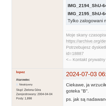
IMG_2194_ShU-64
IMG_2195_ShU-64
Tylko zalogowani m
Moje skany czasopism
https://archive.org/d
Potrzebujesz dyskiet
id=18887
<-- Kontakt prywatn
lopez
2024-07-03 06
Atarowiec
Ciekawe, ja wrzuci
Nieaktywny
Skąd:
Zielona Góra
goteka "B".
Zarejestrowany:
2004-04-04
ps. jak są nadawan
Posty:
1,898