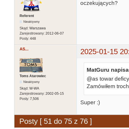
oczekujących?
Referent
Nieaktywny
Skąd:
Warszawa
Zarejestrowany:
2012-06-07
Posty:
448
AS...
2025-01-15 20
MatGuru napisał
Toms Atarowiec
@as towar deficyt
Nieaktywny
Zamówiłem troch
Skąd:
W-WA
Zarejestrowany:
2002-05-15
Posty:
7,506
Super :)
Posty [ 51 do 75 z 76 ]