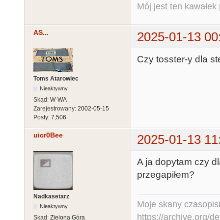
Mój jest ten kawałek p
AS...
2025-01-13 00
Czy tosster-y dla s
Toms Atarowiec
Nieaktywny
Skąd:
W-WA
Zarejestrowany:
2002-05-15
Posty:
7,506
uicr0Bee
2025-01-13 11
A ja dopytam czy d
przegapiłem?
Nadkasetarz
Moje skany czasopism
Nieaktywny
https://archive.org/d
Skąd:
Zielona Góra