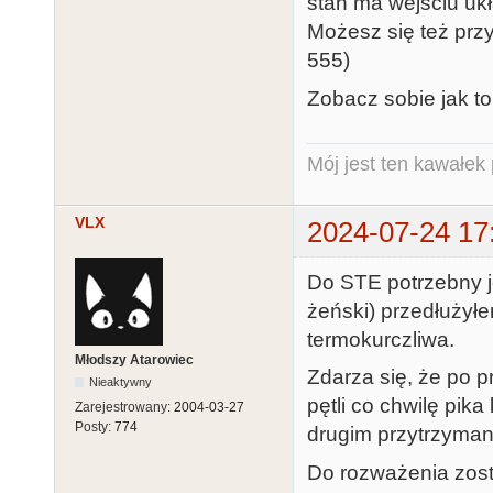
stan ma wejściu u
Możesz się też prz
555)
Zobacz sobie jak t
Mój jest ten kawałek p
VLX
2024-07-24 17
Do STE potrzebny j
żeński) przedłużył
termokurczliwa.
Młodszy Atarowiec
Zdarza się, że po p
Nieaktywny
pętli co chwilę pik
Zarejestrowany:
2004-03-27
Posty:
774
drugim przytrzymani
Do rozważenia zost