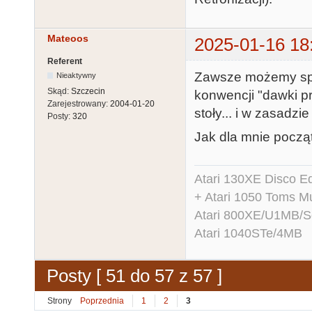
Mateoos
2025-01-16 18
Referent
Zawsze możemy spot
Nieaktywny
Skąd:
Szczecin
konwencji "dawki pr
Zarejestrowany:
2004-01-20
stoły... i w zasadzi
Posty:
320
Jak dla mnie począte
Atari 130XE Disco 
+ Atari 1050 Toms Mu
Atari 800XE/U1MB/
Atari 1040STe/4MB
Posty [ 51 do 57 z 57 ]
Strony
Poprzednia
1
2
3