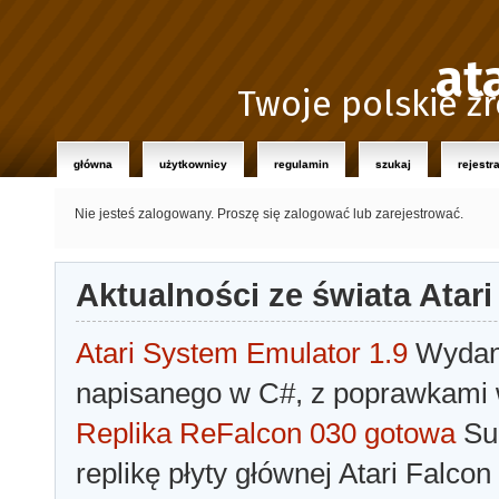
at
Twoje polskie źr
główna
użytkownicy
regulamin
szukaj
rejestr
Nie jesteś zalogowany.
Proszę się zalogować lub zarejestrować.
Aktualności ze świata Atari
Atari System Emulator 1.9
Wydano
napisanego w C#, z poprawkami w
Replika ReFalcon 030 gotowa
Sua
replikę płyty głównej Atari Falcon