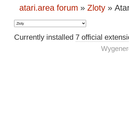
atari.area forum
»
Zloty
»
Ata
Currently installed
7 official extens
Wygenero