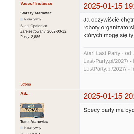
Vasco/Tristesse
2025-01-15 19
Starszy Atarowiec
Ja oczywiście chętn
Nieaktywny
Skąd:
Opalenica
roboty organizatorsk
Zarejestrowany:
2002-03-12
których mogę się t
Posty:
2,886
Atari Last Party - od 
Last-Party.pl/2027/
-
LostParty.pl/2027/
-
h
Strona
AS...
2025-01-15 20
Specy party ma być
Toms Atarowiec
Nieaktywny