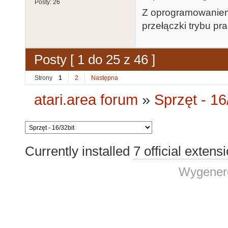
Posty:
26
Z oprogramowaniem 
przełączki trybu p
Posty [ 1 do 25 z 46 ]
Strony
1
2
Następna
atari.area forum
»
Sprzęt - 16
Currently installed
7 official extens
Wygenero