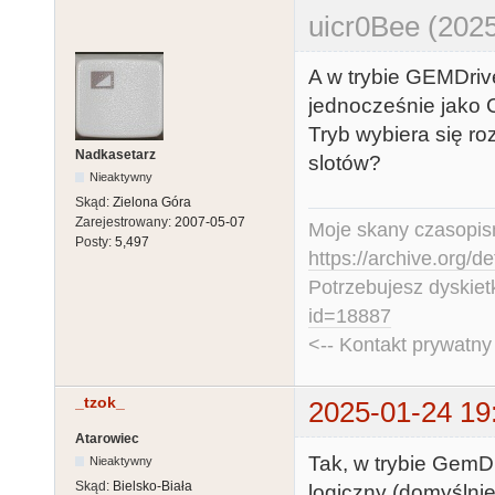
uicr0Bee (2025
A w trybie GEMDrive,
jednocześnie jako C
Tryb wybiera się r
Nadkasetarz
slotów?
Nieaktywny
Skąd:
Zielona Góra
Zarejestrowany:
2007-05-07
Moje skany czasopism
Posty:
5,497
https://archive.org/d
Potrzebujesz dyskiet
id=18887
<-- Kontakt prywatn
_tzok_
2025-01-24 19
Atarowiec
Tak, w trybie GemDr
Nieaktywny
Skąd:
Bielsko-Biała
logiczny (domyślnie 