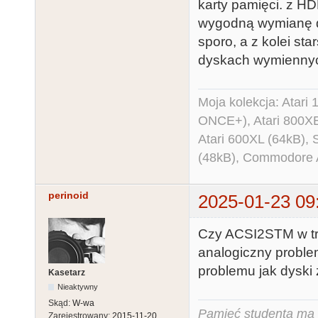
karty pamięci. z H
wygodną wymianę da
sporo, a z kolei st
dyskach wymienny
Moja kolekcja: Atar
ONCE+), Atari 800X
Atari 600XL (64kB)
(48kB), Commodore
perinoid
2025-01-23 09
Czy ACSI2STM w t
analogiczny proble
problemu jak dyski 
Kasetarz
Nieaktywny
Skąd:
W-wa
Pamięć studenta ma c
Zarejestrowany:
2015-11-20