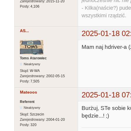
jednocześnie nic nie
Zarejestrowany:
2015-11-20
Posty:
4,106
- Kilka(naście?) pude
wszystkimi rządzić.
AS...
2025-01-18 02
Mam naj hdriver-a (
Toms Atarowiec
Nieaktywny
Skąd:
W-WA
Zarejestrowany:
2002-05-15
Posty:
7,505
Mateoos
2025-01-18 07
Referent
Burżuj, STe sobie k
Nieaktywny
Skąd:
Szczecin
będzie...! ;)
Zarejestrowany:
2004-01-20
Posty:
320