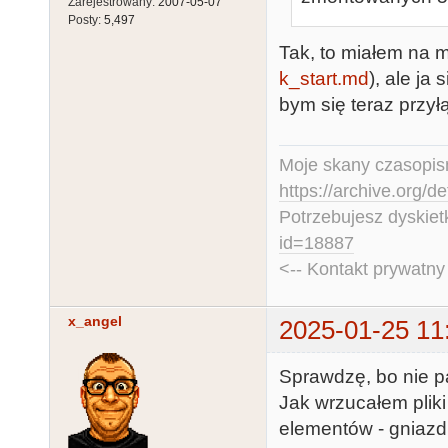
Zarejestrowany:
2007-05-07
Posty:
5,497
Tak, to miałem na my
k_start.md
), ale ja
bym się teraz przyłą
Moje skany czasopism
https://archive.org/d
Potrzebujesz dyskiet
id=18887
<-- Kontakt prywatn
x_angel
2025-01-25 11
Sprawdzę, bo nie 
Jak wrzucałem pliki
elementów - gniazd