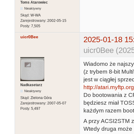
Toms Atarowiec
Nieaktywny
Skąd:
W-WA
Zarejestrowany:
2002-05-15
Posty:
7,505
uicr0Bee
2025-01-18 15
uicr0Bee (2025
Wiadomo że najszybs
(z trybem 8-bit Mul
jest w ciągłej sprze
Nadkasetarz
http://atari.myftp.or
Nieaktywny
Do bootowania z C
Skąd:
Zielona Góra
będziesz miał TOSS
Zarejestrowany:
2007-05-07
Posty:
5,497
każdym razem bootow
A przy ACSI2STM zw
Wtedy druga może 