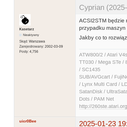
Cyprian (2025-
ACSI2STM będzie m
przypadku maszyn w
Kasetarz
Nieaktywny
Jakby co to rozwiąz
Skąd:
Warszawa
Zarejestrowany:
2002-03-09
Posty:
4,756
ATW800/2 / Atari V4sa 
TT030 / Mega STe / 
/ SC1435
SUB/AVGcart / FujiN
/ Lynx Multi Card /
SatanDisk / UltraSat
Dots / PAM Net
http://260ste.atari.or
uicr0Bee
2025-01-23 19