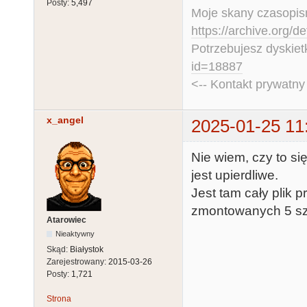
Posty:
5,497
Moje skany czasopism
https://archive.org/d
Potrzebujesz dyskiet
id=18887
<-- Kontakt prywatn
x_angel
2025-01-25 11
Nie wiem, czy to si
jest upierdliwe.
Jest tam cały plik
zmontowanych 5 sztu
Atarowiec
Nieaktywny
Skąd:
Białystok
Zarejestrowany:
2015-03-26
Posty:
1,721
Strona