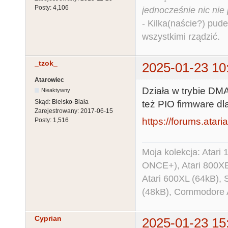
Posty:
4,106
jednocześnie nic nie
- Kilka(naście?) pude
wszystkimi rządzić.
_tzok_
2025-01-23 10
Atarowiec
Działa w trybie DMA
Nieaktywny
Skąd:
Bielsko-Biała
też PIO firmware d
Zarejestrowany:
2017-06-15
https://forums.ataria
Posty:
1,516
Moja kolekcja: Atar
ONCE+), Atari 800X
Atari 600XL (64kB)
(48kB), Commodore
Cyprian
2025-01-23 15