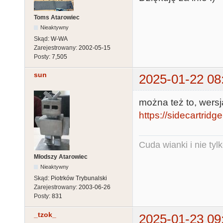
Toms Atarowiec
Nieaktywny
Skąd:
W-WA
Zarejestrowany:
2002-05-15
Posty:
7,505
sun
2025-01-22 08
można też to, wers
https://sidecartridg
Cuda wianki i nie tyl
Młodszy Atarowiec
Nieaktywny
Skąd:
Piotrków Trybunalski
Zarejestrowany:
2003-06-26
Posty:
831
_tzok_
2025-01-23 09