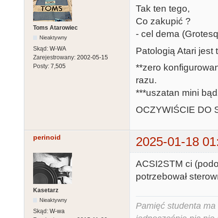
Tak ten tego,
Co zakupić ?
Toms Atarowiec
- cel dema (Grotes
Nieaktywny
Skąd:
W-WA
Patologią Atari jest 
Zarejestrowany:
2002-05-15
**zero konfigurowan
Posty:
7,505
razu.
***uszatan mini b
OCZYWIŚCIE DO 
perinoid
2025-01-18 01
ACSI2STM ci (podo
potrzebował sterow
Kasetarz
Nieaktywny
Pamięć studenta ma c
Skąd:
W-wa