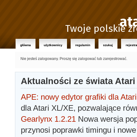
at
Twoje polskie źr
główna
użytkownicy
regulamin
szukaj
rejestr
Nie jesteś zalogowany.
Proszę się zalogować lub zarejestrować.
Aktualności ze świata Atari
APE: nowy edytor grafiki dla Atari
dla Atari XL/XE, pozwalające rów
Gearlynx 1.2.21
Nowa wersja popu
przynosi poprawki timingu i nowe