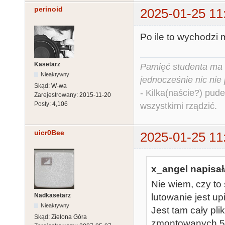
perinoid
2025-01-25 11
Po ile to wychodzi
Kasetarz
Pamięć studenta ma c
Nieaktywny
jednocześnie nic nie
Skąd:
W-wa
- Kilka(naście?) pude
Zarejestrowany:
2015-11-20
Posty:
4,106
wszystkimi rządzić.
uicr0Bee
2025-01-25 11
x_angel napisał
Nie wiem, czy to 
Nadkasetarz
lutowanie jest up
Nieaktywny
Jest tam cały p
Skąd:
Zielona Góra
zmontowanych 5 s