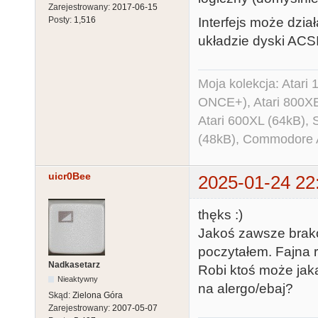
Zarejestrowany:
2017-06-15
Interfejs może dzi
Posty:
1,516
układzie dyski ACSI
Moja kolekcja: Atar
ONCE+), Atari 800X
Atari 600XL (64kB)
(48kB), Commodore
uicr0Bee
2025-01-24 22
thęks :)
Jakoś zawsze brako
poczytałem. Fajna 
Nadkasetarz
Robi ktoś może jakąś
Nieaktywny
na alergo/ebaj?
Skąd:
Zielona Góra
Zarejestrowany:
2007-05-07