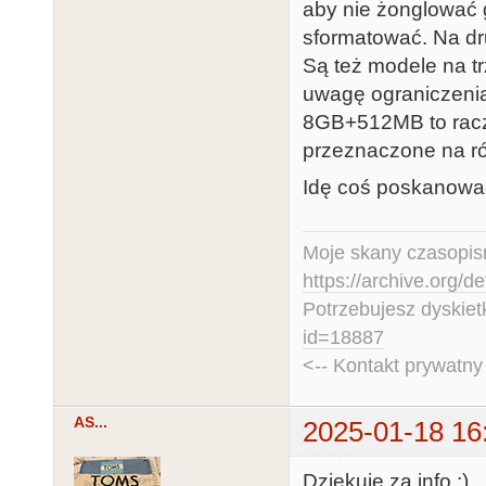
aby nie żonglować g
sformatować. Na dr
Są też modele na tr
uwagę ograniczenia 
8GB+512MB to racze
przeznaczone na róż
Idę coś poskanować
Moje skany czasopism
https://archive.org/d
Potrzebujesz dyskiet
id=18887
<-- Kontakt prywatn
AS...
2025-01-18 16
Dziękuję za info :)