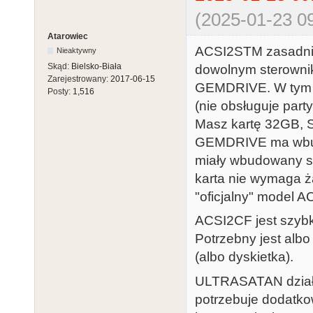
(2025-01-23 09
Atarowiec
ACSI2STM zasadnicz
Nieaktywny
Skąd:
Bielsko-Biała
dowolnym sterownik
Zarejestrowany:
2017-06-15
GEMDRIVE. W tym dr
Posty:
1,516
(nie obsługuje party
Masz kartę 32GB, S
GEMDRIVE ma wbudo
miały wbudowany st
karta nie wymaga 
"oficjalny" model A
ACSI2CF jest szybki
Potrzebny jest alb
(albo dyskietka).
ULTRASATAN działa,
potrzebuje dodatko