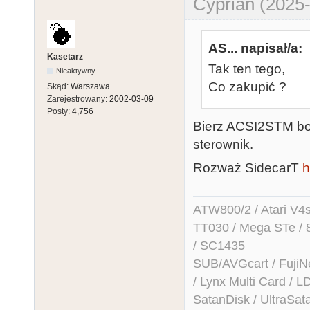
Cyprian (2025-
AS... napisał/a:
Kasetarz
Tak ten tego,
Nieaktywny
Co zakupić ?
Skąd:
Warszawa
Zarejestrowany:
2002-03-09
Posty:
4,756
Bierz ACSI2STM bo 
sterownik.
Rozważ SidecarT
h
ATW800/2 / Atari V4sa 
TT030 / Mega STe / 
/ SC1435
SUB/AVGcart / FujiN
/ Lynx Multi Card /
SatanDisk / UltraSat