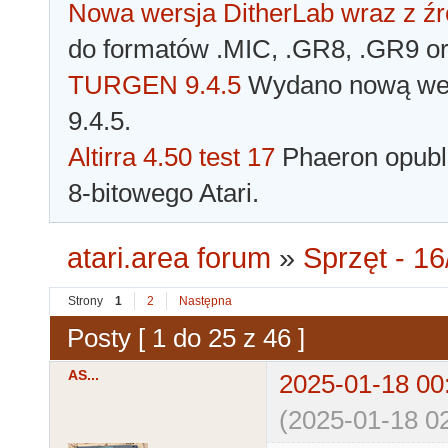
Nowa wersja DitherLab wraz z źr
do formatów .MIC, .GR8, .GR9 o
TURGEN 9.4.5
Wydano nową wer
9.4.5.
Altirra 4.50 test 17
Phaeron opubli
8-bitowego Atari.
atari.area forum
»
Sprzęt - 16
Strony
1
2
Następna
Posty [ 1 do 25 z 46 ]
AS...
2025-01-18 00
(2025-01-18 02