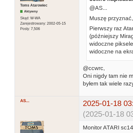
Toms Atarowiec
@AS...
Aktywny
Muszę przyznać, 
Skąd:
W-WA
Zarejestrowany:
2002-05-15
Pierwszy raz Ata
Posty:
7,506
(późniejszy Mirag
widoczne piksele,
widoczne na ekran
@ccwrc,
Oni nigdy tam nie 
byłem tak wiele raz
AS...
2025-01-18 03
(2025-01-18 03
Monitor ATARI sc14