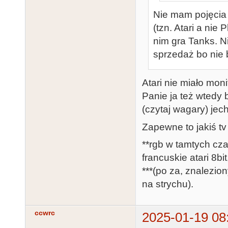
Nie mam pojęcia j
(tzn. Atari a nie 
nim gra Tanks. Ni
sprzedaż bo nie b
Atari nie miało monit
Panie ja też wtedy
(czytaj wagary) je
Zapewne to jakiś tv 
**rgb w tamtych czas
francuskie atari 8b
***(po za, znalezio
na strychu).
ccwrc
2025-01-19 08