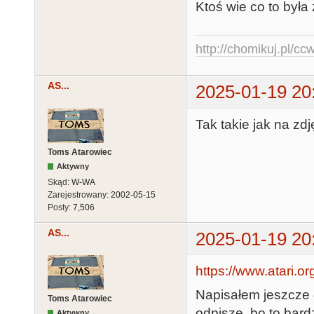
Ktoś wie co to była
http://chomikuj.pl/c
AS...
2025-01-19 20
Tak takie jak na zdję
Toms Atarowiec
Aktywny
Skąd:
W-WA
Zarejestrowany:
2002-05-15
Posty:
7,506
AS...
2025-01-19 20
https://www.atari.o
Napisałem jeszcze 
Toms Atarowiec
odpisze, bo to bar
Aktywny