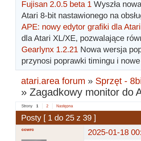
Fujisan 2.0.5 beta 1
Wyszła nowa 
Atari 8-bit nastawionego na obsłu
APE: nowy edytor grafiki dla Atari
dla Atari XL/XE, pozwalające rów
Gearlynx 1.2.21
Nowa wersja popu
przynosi poprawki timingu i nowe
atari.area forum
»
Sprzęt - 8bi
»
Zagadkowy monitor do At
Strony
1
2
Następna
Posty [ 1 do 25 z 39 ]
ccwrc
2025-01-18 00