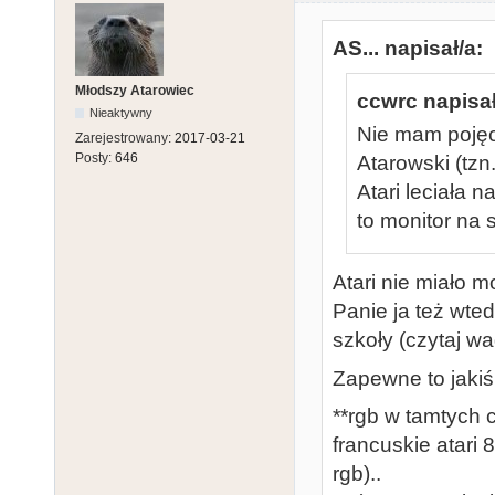
AS... napisał/a:
Młodszy Atarowiec
ccwrc napisał
Nieaktywny
Nie mam pojęci
Zarejestrowany:
2017-03-21
Posty:
646
Atarowski (tzn.
Atari leciała n
to monitor na 
Atari nie miało mo
Panie ja też wte
szkoły (czytaj w
Zapewne to jakiś t
**rgb w tamtych c
francuskie atari 
rgb)..