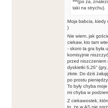
***(po za, znale
taki na strychu).
Moja babcia, kiedy 
)
Nie wiem, jak goście
ciekaw, kto tam wt
- skoro ta gra była
komisyjnie niszczyć
przed niszczeniem 
dyskietki 5,25" (gry
złote. Do dziś żału
po prostu pieniędzy 
To były chyba moje
mi chyba w podzie
Z ciekawostek, któr
to, że w AS nie sprz