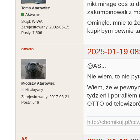
nikt mirage coś to 
Toms Atarowiec
zakombinowali z mo
Aktywny
Skąd:
W-WA
Ominęło, mnie to że
Zarejestrowany:
2002-05-15
kupił bym pewnie ta
Posty:
7,506
ccwrc
2025-01-19 08
@AS...
Nie wiem, to nie py
Młodszy Atarowiec
Wiem, że w pewnym 
Nieaktywny
tydzień i potrafiłe
Zarejestrowany:
2017-03-21
OTTO od telewizoró
Posty:
646
http://chomikuj.pl/c
AS...