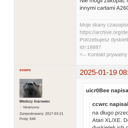
Nie mogli zakopać 
innymi cartami A2
Moje skany czasopism
https://archive.org/d
Potrzebujesz dyskiet
id=18887
<-- Kontakt prywatn
ccwrc
2025-01-19 08
uicr0Bee napisa
Młodszy Atarowiec
ccwrc napisał
Nieaktywny
na długo przed
Zarejestrowany:
2017-03-21
Posty:
646
Atari XL/XE. D
dyskietek ich 