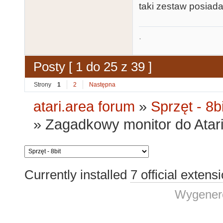
taki zestaw posiada
.
Posty [ 1 do 25 z 39 ]
Strony
1
2
Następna
atari.area forum
»
Sprzęt - 8bi
»
Zagadkowy monitor do Atari
Currently installed
7 official extens
Wygenero