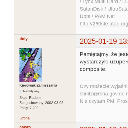
/ Lynx Multi Card /
SatanDisk / UltraSat
Dots / PAM Net
http://260ste.atari.or
dely
2025-01-19 13
Pamiętajmy, że jest
wystarczyło uzupeł
composite.
Czy możecie wyjaśnić
Kierownik Zamieszania
Nieaktywny
stirlitz@rsha.gov.de
Skąd:
Radom
Nie czytam PM. Pros
Zarejestrowany:
2002-03-08
Posty:
7,200
Strona
ccwrc