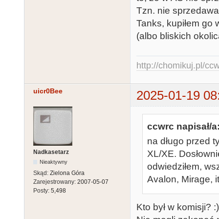
Tzn. nie sprzedawal
Tanks, kupiłem go w
(albo bliskich okoli
http://chomikuj.pl/c
uicr0Bee
2025-01-19 08
ccwrc napisał/a
na długo przed ty
Nadkasetarz
XL/XE. Dosłownie
Nieaktywny
odwiedziłem, wsz
Skąd:
Zielona Góra
Avalon, Mirage, it
Zarejestrowany:
2007-05-07
Posty:
5,498
Kto był w komisji? :)