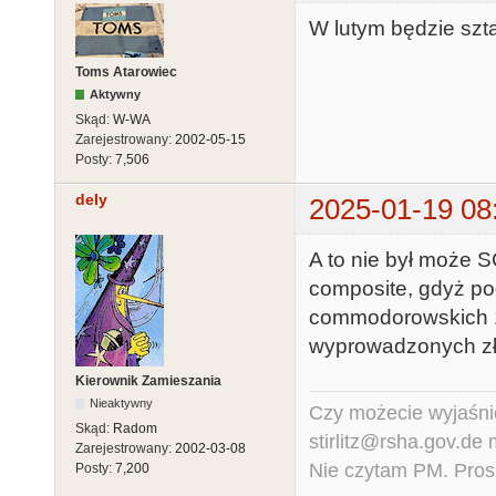
W lutym będzie szta
Toms Atarowiec
Aktywny
Skąd:
W-WA
Zarejestrowany:
2002-05-15
Posty:
7,506
dely
2025-01-19 08
A to nie był może 
composite, gdyż po
commodorowskich 10
wyprowadzonych zł
Kierownik Zamieszania
Nieaktywny
Czy możecie wyjaśnić
Skąd:
Radom
stirlitz@rsha.gov.de
Zarejestrowany:
2002-03-08
Nie czytam PM. Pros
Posty:
7,200