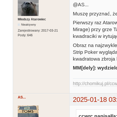
@AS...
Muszę przyznać, że
Młodszy Atarowiec
Pierwszy raz Ataro
Nieaktywny
Mirage) przy grze T
Zarejestrowany:
2017-03-21
kwadraciki w irytuj
Posty:
646
Obraz na najzwykle
Strip Poker wygląda
kwadratowa zbroja
MM[dely]: wydziel
http://chomikuj.pl/c
AS...
2025-01-18 03
ccwrc napisał/a