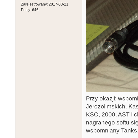
Zarejestrowany:
2017-03-21
Posty:
646
Przy okazji: wspomi
Jerozolimskich. Ka
KSO, 2000, AST i c
nagranego softu si
wspomniany Tanks