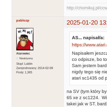
http://chomikuj.pl/c
pablozp
2025-01-20 13
AS... napisał/a:
https://www.atar
Napisałem jeszcz
Atarowiec
co odpisze, bo t
Nieaktywny
Skąd:
Lublin
Sam jestem bardz
Zarejestrowany:
2014-02-09
nigdy tego się n
Posty:
1,365
atari sc1435 od 
na SV (tym który był
65 xe z sc1224. Wi
takei jak w ST. bar