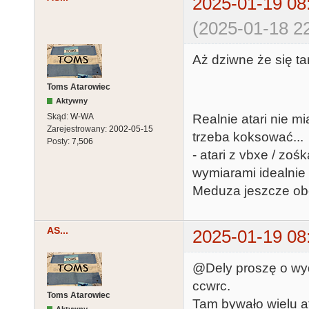
2025-01-19 08
(2025-01-18 22
Aż dziwne że się ta
Toms Atarowiec
Aktywny
Skąd:
W-WA
Realnie atari nie mi
Zarejestrowany:
2002-05-15
trzeba koksować...
Posty:
7,506
- atari z vbxe / zoś
wymiarami idealnie p
Meduza jeszcze obe
AS...
2025-01-19 08
@Dely proszę o wydz
ccwrc.
Toms Atarowiec
Tam bywało wielu a
Aktywny