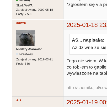
*zgłosiłem się via pr
Skąd:
W-WA
Zarejestrowany:
2002-05-15
Posty:
7,506
ccwrc
2025-01-18 23
AS... napisał/a:
Aż dziwne że się 
Młodszy Atarowiec
Nieaktywny
Zarejestrowany:
2017-03-21
Tego nie wiem. W ka
Posty:
646
co robiłem to gapił
wywieszone na tabli
http://chomikuj.pl/c
AS...
2025-01-19 00