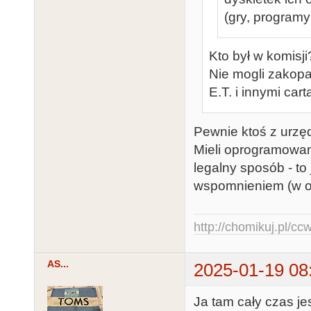
(gry, programy 
Kto był w komisji?
Nie mogli zakop
E.T. i innymi ca
Pewnie ktoś z urzę
Mieli oprogramowani
legalny sposób - to 
wspomnieniem (w ofi
http://chomikuj.pl/c
AS...
2025-01-19 08
Ja tam cały czas jes