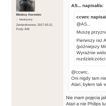
AS... napisał/a:
Młodszy Atarowiec
ccwrc napisał
Nieaktywny
@AS...
Zarejestrowany:
2017-03-21
Posty:
646
Muszę przyzna
Pierwszy raz 
(późniejszy Mi
Wyraźnie widoc
rozdzielczości
@ccwrc,
Oni nigdy tam ni
Atari, byłem tak 
Nie mam pojęcia jak
Atari a nie Philips 