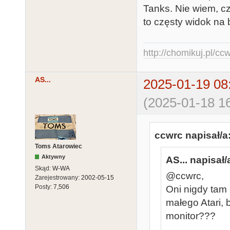
Tanks. Nie wiem, cz
to częsty widok na 
http://chomikuj.pl/c
AS...
2025-01-19 08
(2025-01-18 16
ccwrc napisał/a
Toms Atarowiec
Aktywny
AS... napisał/
Skąd:
W-WA
@ccwrc,
Zarejestrowany:
2002-05-15
Posty:
7,506
Oni nigdy tam
małego Atari, 
monitor???