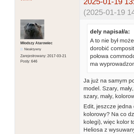
2025-01-19 13
(2025-01-19 14
dely napisał/a:
A to nie był mo
Młodszy Atarowiec
dorobić composit
Nieaktywny
połowa commodoro
Zarejestrowany:
2017-03-21
Posty:
646
ma wyprowadzony
Ja już na samym poc
model. Szary, mały,
szary, mały, kolorow
Edit, jeszcze jedna
kolorowy? Na co dzi
kolegi), więc kolor 
Heliosa z wysuwan