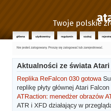
at
Twoje polskie źr
główna
użytkownicy
regulamin
szukaj
rejestr
Nie jesteś zalogowany.
Proszę się zalogować lub zarejestrować.
Aktualności ze świata Atari
Replika ReFalcon 030 gotowa
Sua
replikę płyty głównej Atari Falcon
ATRaction: menedżer obrazów 
ATR i XFD działający w przegląda