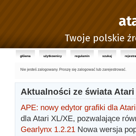
at
Twoje polskie źr
główna
użytkownicy
regulamin
szukaj
rejestr
Nie jesteś zalogowany.
Proszę się zalogować lub zarejestrować.
Aktualności ze świata Atari
APE: nowy edytor grafiki dla Atari
dla Atari XL/XE, pozwalające rów
Gearlynx 1.2.21
Nowa wersja popu