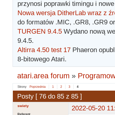
przynosi poprawki timingu i nowe
Nowa wersja DitherLab wraz z źr
do formatów .MIC, .GR8, .GR9 o
TURGEN 9.4.5
Wydano nową wer
9.4.5.
Altirra 4.50 test 17
Phaeron opubli
8-bitowego Atari.
atari.area forum
»
Programowa
Strony
Poprzednia
1
2
3
4
Posty [ 76 do 85 z 85 ]
swiety
2022-05-20 11
Referent