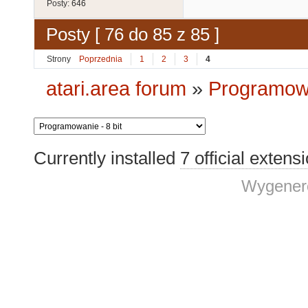
Posty:
646
Posty [ 76 do 85 z 85 ]
Strony
Poprzednia
1
2
3
4
atari.area forum
»
Programowa
Currently installed
7 official extens
Wygenero