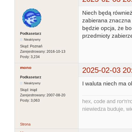
Niech będą również
zabierana znaczna 
będzie opcja, że b
Podkasetarz
przedmioty zabierze
Nieaktywny
Skąd:
Poznań
Zarejestrowany:
2016-10-13
Posty:
3,234
mono
2025-02-03 20
Podkasetarz
I waluta niech ma o
Nieaktywny
Skąd:
inąd
Zarejestrowany:
2007-08-20
hex, code and ror'n'ro
Posty:
3,063
niewiedza buduje, wi
Strona