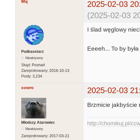
Mq
2025-02-03 20
(2025-02-03 20
I ślad węglowy niech
Eeeeh... To by była 
Podkasetarz
Nieaktywny
Skąd:
Poznań
Zarejestrowany:
2016-10-13
Posty:
3,234
ccwrc
2025-02-03 21
Brzmicie jakbyście n
Młodszy Atarowiec
http://chomikuj.pl/c
Nieaktywny
Zarejestrowany:
2017-03-21