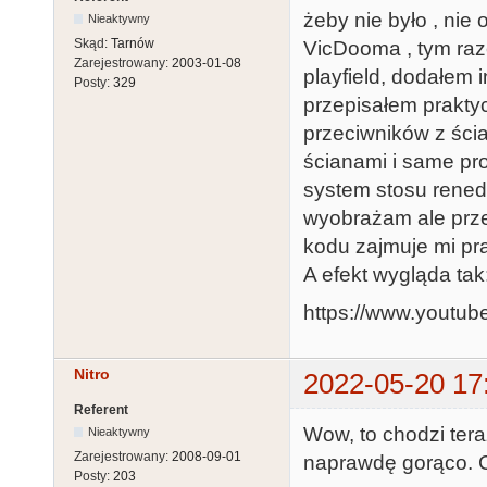
żeby nie było , nie
Nieaktywny
Skąd:
Tarnów
VicDooma , tym raz
Zarejestrowany:
2003-01-08
playfield, dodałem 
Posty:
329
przepisałem praktyc
przeciwników z ścian
ścianami i same pr
system stosu renedr
wyobrażam ale przep
kodu zajmuje mi pr
A efekt wygląda tak
https://www.youtu
Nitro
2022-05-20 17
Referent
Wow, to chodzi tera
Nieaktywny
Zarejestrowany:
2008-09-01
naprawdę gorąco. 
Posty:
203