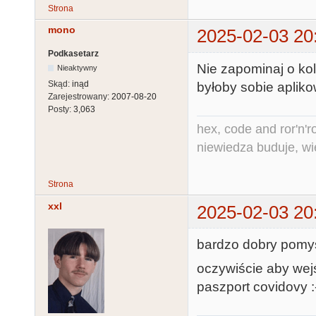
Strona
mono
2025-02-03 20
Podkasetarz
Nie zapominaj o kol
Nieaktywny
Skąd:
inąd
byłoby sobie aplik
Zarejestrowany:
2007-08-20
Posty:
3,063
hex, code and ror'n'ro
niewiedza buduje, wi
Strona
xxl
2025-02-03 20
bardzo dobry pomys
oczywiście aby wej
paszport covidovy :