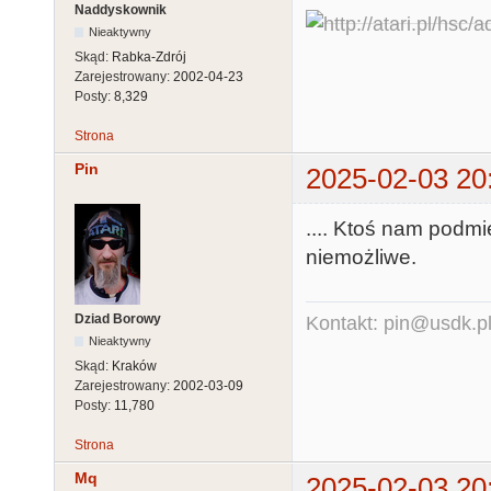
Naddyskownik
Nieaktywny
Skąd:
Rabka-Zdrój
Zarejestrowany:
2002-04-23
Posty:
8,329
Strona
Pin
2025-02-03 20
.... Ktoś nam podmie
niemożliwe.
Dziad Borowy
Kontakt: pin@usdk.p
Nieaktywny
Skąd:
Kraków
Zarejestrowany:
2002-03-09
Posty:
11,780
Strona
Mq
2025-02-03 20