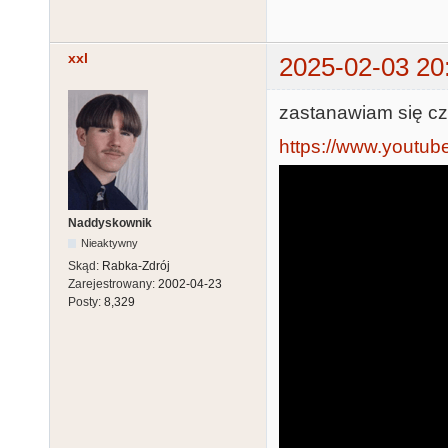
xxl
2025-02-03 20
zastanawiam się czy
https://www.youtu
Naddyskownik
Nieaktywny
Skąd:
Rabka-Zdrój
Zarejestrowany:
2002-04-23
Posty:
8,329