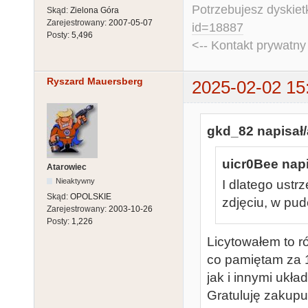
Potrzebujesz dyskiet
Skąd:
Zielona Góra
Zarejestrowany:
2007-05-07
id=18887
Posty:
5,496
<-- Kontakt prywatn
Ryszard Mauersberg
2025-02-02 15
gkd_82 napisał/
uicr0Bee napi
Atarowiec
Nieaktywny
I dlatego ustr
Skąd:
OPOLSKIE
zdjęciu, w pud
Zarejestrowany:
2003-10-26
Posty:
1,226
Licytowałem to ró
co pamiętam za 
jak i innymi ukła
Gratuluję zakupu