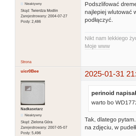
Podszlifować dremel
Nieaktywny
Skąd:
Twierdza Modlin
najlepiej wlutować 
Zarejestrowany:
2004-07-27
podłączyć.
Posty:
2,486
Nikt nam lekkiego życ
Moje www
Strona
uicr0Bee
2025-01-31 21
perinoid napisał
warto bo WD1772 t
Nadkasetarz
Nieaktywny
Tak, dlatego pytam. 
Skąd:
Zielona Góra
na zdjęciu, w pudeł
Zarejestrowany:
2007-05-07
Posty:
5,496