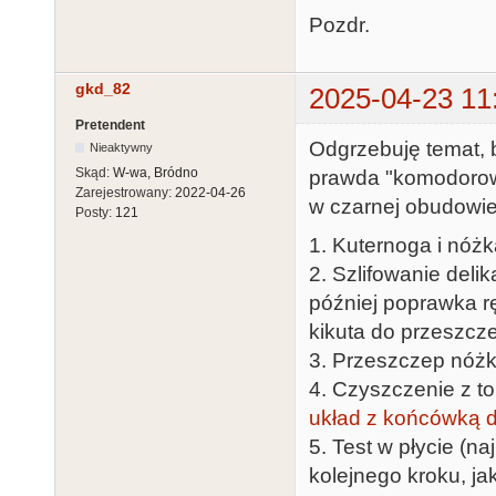
Pozdr.
gkd_82
2025-04-23 11
Pretendent
Odgrzebuję temat, 
Nieaktywny
Skąd:
W-wa, Bródno
prawda "komodorowy
Zarejestrowany:
2022-04-26
w czarnej obudowie
Posty:
121
1. Kuternoga i nóż
2. Szlifowanie del
później poprawka rę
kikuta do przeszcz
3. Przeszczep nóżk
4. Czyszczenie z to
układ z końcówką 
5. Test w płycie (na
kolejnego kroku, ja