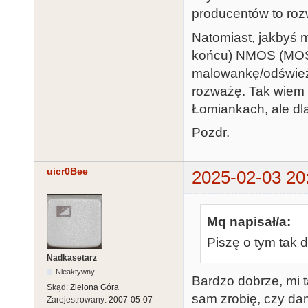
producentów to ro
Natomiast, jakbyś 
końcu) NMOS (MOS/
malowankę/odśwież
rozważę. Tak wiem 
Łomiankach, ale dla
Pozdr.
uicr0Bee
2025-02-03 20
Mq napisał/a:
Piszę o tym tak do
Nadkasetarz
Nieaktywny
Bardzo dobrze, mi t
Skąd:
Zielona Góra
sam zrobię, czy dam
Zarejestrowany:
2007-05-07