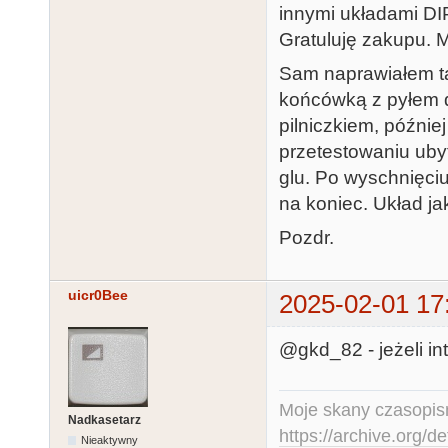
innymi układami DI
Gratuluję zakupu. 
Sam naprawiałem tak
końcówką z pyłem 
pilniczkiem, późnie
przetestowaniu uby
glu. Po wyschnięciu
na koniec. Układ ja
Pozdr.
uicr0Bee
2025-02-01 17
@gkd_82 - jeżeli i
Moje skany czasopism
Nadkasetarz
https://archive.org/d
Nieaktywny