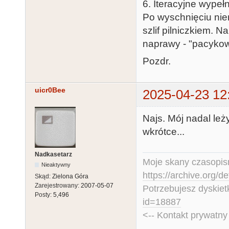
6. Iteracyjne wypeł
Po wyschnięciu nier
szlif pilniczkiem. 
naprawy - "pacykow
Pozdr.
uicr0Bee
2025-04-23 12
Najs. Mój nadal leż
wkrótce...
Nadkasetarz
Moje skany czasopism
Nieaktywny
https://archive.org/d
Skąd:
Zielona Góra
Zarejestrowany:
2007-05-07
Potrzebujesz dyskiet
Posty:
5,496
id=18887
<-- Kontakt prywatn