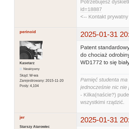
Potrzebujesz dyskiet
id=18887
<-- Kontakt prywatn
perinoid
2025-01-31 20
Patent standardowy
do chociaż odrobiny
WD1772 to się biały 
Kasetarz
Nieaktywny
Skąd:
W-wa
Pamięć studenta ma c
Zarejestrowany:
2015-11-20
Posty:
4,104
jednocześnie nic nie
- Kilka(naście?) pude
wszystkimi rządzić.
jer
2025-01-31 20
Starszy Atarowiec