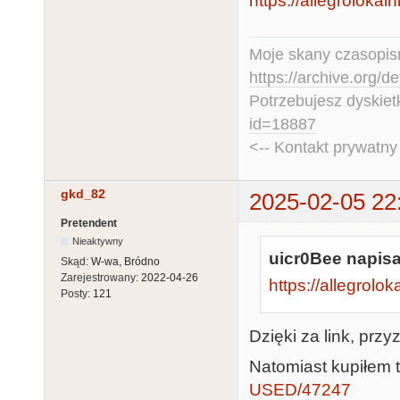
https://allegrolokal
Moje skany czasopism
https://archive.org/d
Potrzebujesz dyskiet
id=18887
<-- Kontakt prywatn
gkd_82
2025-02-05 22
Pretendent
Nieaktywny
uicr0Bee napisa
Skąd:
W-wa, Bródno
Zarejestrowany:
2022-04-26
https://allegrolo
Posty:
121
Dzięki za link, prz
Natomiast kupiłem 
USED/47247