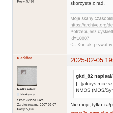
Posty:
5,496
skorzysta z rad.
Moje skany czasopism
https://archive.org/d
Potrzebujesz dyskiet
id=18887
<-- Kontakt prywatn
uicr0Bee
2025-02-05 19
gkd_82 napisał/
[...]jakbyś miał
Nadkasetarz
NMOS (MOS/Syner
Nieaktywny
Skąd:
Zielona Góra
Nie moje, tylko za/
Zarejestrowany:
2007-05-07
Posty:
5,496