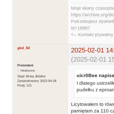
Moje skany czasopism
https://archive.org/d
Potrzebujesz dyskiet
id=18887
<-- Kontakt prywatn
gkd_82
2025-02-01 14
(2025-02-01 15
Pretendent
Nieaktywny
uicr0Bee napisa
Skąd:
W-wa, Bródno
Zarejestrowany:
2022-04-26
I dlatego ustrzel
Posty:
121
pudełku z eproam
Licytowałem to równ
pamiętam za 110 c