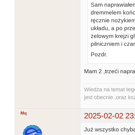
Sam naprawiałem t
dremmelem końc
ręcznie nożykiem
układu, a po prz
żelowym krejzi g
pilniczniem i cz
Pozdr.
Mam 2 ,trzeći napra
Wiedza na temat tego
jest obecnie ,oraz ks
Mq
2025-02-02 23
Już wszystko chyba