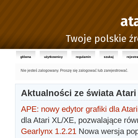
at
Twoje polskie źr
główna
użytkownicy
regulamin
szukaj
rejestr
Nie jesteś zalogowany.
Proszę się zalogować lub zarejestrować.
Aktualności ze świata Atari
APE: nowy edytor grafiki dla Atari
dla Atari XL/XE, pozwalające rów
Gearlynx 1.2.21
Nowa wersja popu