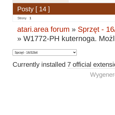
Posty [ 14 ]
Strony
1
atari.area forum
»
Sprzęt - 16
»
W1772-PH kuternoga. Możli
Currently installed
7 official extens
Wygenero