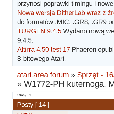
przynosi poprawki timingu i nowe
Nowa wersja DitherLab wraz z źr
do formatów .MIC, .GR8, .GR9 o
TURGEN 9.4.5
Wydano nową wer
9.4.5.
Altirra 4.50 test 17
Phaeron opubli
8-bitowego Atari.
atari.area forum
»
Sprzęt - 16
»
W1772-PH kuternoga. Mo
Strony
1
Posty [ 14 ]