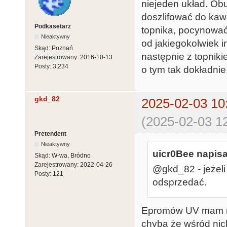
niejeden układ. Obu
doszlifować do kawa
Podkasetarz
topnika, pocynować
Nieaktywny
od jakiegokolwiek 
Skąd:
Poznań
następnie z topnik
Zarejestrowany:
2016-10-13
Posty:
3,234
o tym tak dokładnie,
gkd_82
2025-02-03 10
(2025-02-03 12
Pretendent
Nieaktywny
uicr0Bee napisa
Skąd:
W-wa, Bródno
Zarejestrowany:
2022-04-26
@gkd_82 - jeżel
Posty:
121
odsprzedać.
Epromów UV mam na
chyba że wśród nic