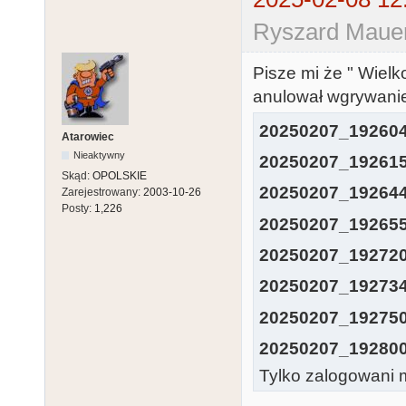
Ryszard Mauer
Pisze mi że " Wiel
anulował wgrywanie"
20250207_192604
Atarowiec
Nieaktywny
20250207_192615
Skąd:
OPOLSKIE
20250207_192644
Zarejestrowany:
2003-10-26
Posty:
1,226
20250207_192655
20250207_192720
20250207_192734
20250207_192750
20250207_192800
Tylko zalogowani m