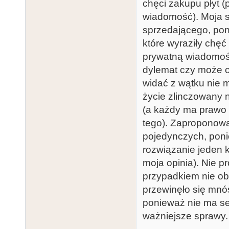
chęci zakupu płyt (
wiadomość). Moja s
sprzedającego, pon
które wyraziły chę
prywatną wiadomoś
dylemat czy może ob
widać z wątku nie m
życie zlinczowany 
(a każdy ma prawo 
tego). Zaproponowa
pojedynczych, poni
rozwiązanie jeden kl
moja opinia). Nie 
przypadkiem nie obr
przewinęło się mnós
ponieważ nie ma sen
ważniejsze sprawy.