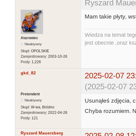
Ryszard Mauer
Mam takie płyty, w
Wiedza na temat tego
Atarowiec
jest obecnie ,oraz ks
Nieaktywny
Skąd:
OPOLSKIE
Zarejestrowany:
2003-10-26
Posty:
1,226
gkd_82
2025-02-07 23
(2025-02-07 23
Pretendent
Usunąłeś zdjęcia, c
Nieaktywny
Skąd:
W-wa, Bródno
Chyba rozumiem. Nie
Zarejestrowany:
2022-04-26
Posty:
121
Ryszard Mauersberg
2025-02-08 12