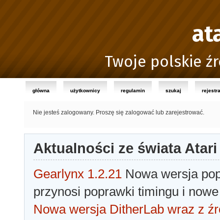
at
Twoje polskie źr
główna
użytkownicy
regulamin
szukaj
rejestr
Nie jesteś zalogowany.
Proszę się zalogować lub zarejestrować.
Aktualności ze świata Atari
Gearlynx 1.2.21
Nowa wersja popu
przynosi poprawki timingu i nowe
Nowa wersja DitherLab wraz z źr