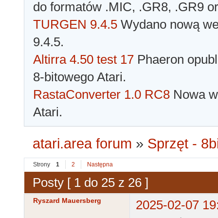
do formatów .MIC, .GR8, .GR9 o
TURGEN 9.4.5
Wydano nową wer
9.4.5.
Altirra 4.50 test 17
Phaeron opubli
8-bitowego Atari.
RastaConverter 1.0 RC8
Nowa wer
Atari.
atari.area forum
»
Sprzęt - 8bi
Strony
1
2
Następna
Posty [ 1 do 25 z 26 ]
Ryszard Mauersberg
2025-02-07 19