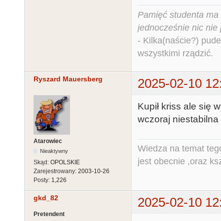
Pamięć studenta ma c
jednocześnie nic nie
- Kilka(naście?) pude
wszystkimi rządzić.
Ryszard Mauersberg
2025-02-10 12
Kupił kriss ale się 
wczoraj niestabilna 
Atarowiec
Wiedza na temat tego
Nieaktywny
jest obecnie ,oraz ks
Skąd:
OPOLSKIE
Zarejestrowany:
2003-10-26
Posty:
1,226
gkd_82
2025-02-10 12
Pretendent