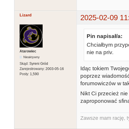
Lizard
2025-02-09 11
Pin napisał/a:
Chciałbym przyp
Atarowiec
nie na priv.
Nieaktywny
Skąd:
Syreni Gród
Idąc tokiem Twoje
Zarejestrowany:
2003-05-16
Posty:
1,590
poprzez wiadomość 
forumowiczów w tak
Nikt Ci przecież ni
zaproponować sfina
Zawsze mam rację, ty