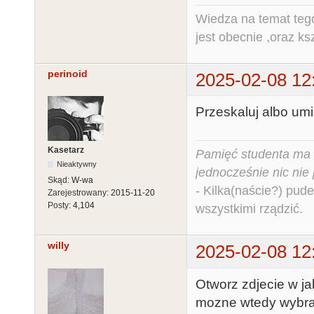
Wiedza na temat tego
jest obecnie ,oraz ks
perinoid
2025-02-08 12
Przeskaluj albo umi
Kasetarz
Pamięć studenta ma c
Nieaktywny
jednocześnie nic nie
Skąd:
W-wa
- Kilka(naście?) pude
Zarejestrowany:
2015-11-20
Posty:
4,104
wszystkimi rządzić.
willy
2025-02-08 12
Otworz zdjecie w ja
mozne wtedy wybrac