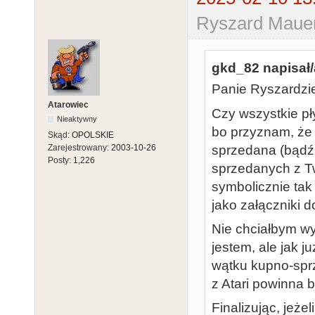
Ryszard Mauer
gkd_82 napisał/
Panie Ryszardzi
Atarowiec
Czy wszystkie pł
Nieaktywny
bo przyznam, że t
Skąd:
OPOLSKIE
sprzedana (bądź 
Zarejestrowany:
2003-10-26
Posty:
1,226
sprzedanych z T
symbolicznie tak
jako załączniki d
Nie chciałbym wy
jestem, ale jak 
wątku kupno-spr
z Atari powinna b
Finalizując, jeże