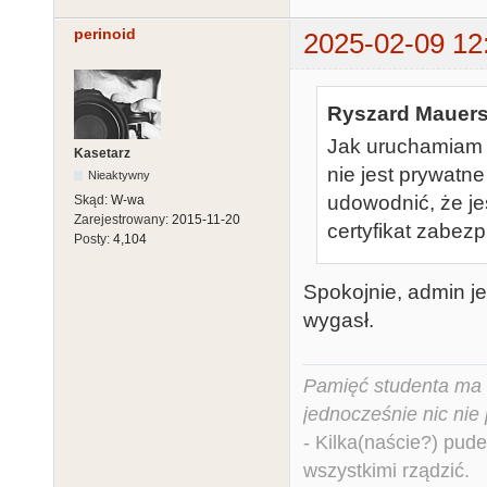
perinoid
2025-02-09 12
Ryszard Mauers
Jak uruchamiam A
Kasetarz
nie jest prywatn
Nieaktywny
udowodnić, że je
Skąd:
W-wa
Zarejestrowany:
2015-11-20
certyfikat zabez
Posty:
4,104
Spokojnie, admin jes
wygasł.
Pamięć studenta ma c
jednocześnie nic nie
- Kilka(naście?) pude
wszystkimi rządzić.