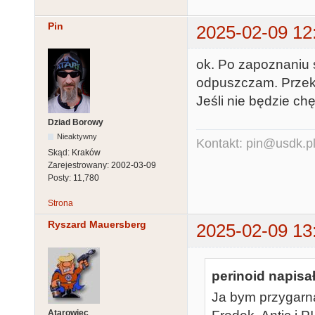
Pin
2025-02-09 12
ok. Po zapoznaniu 
odpuszczam. Przekr
Jeśli nie będzie ch
Dziad Borowy
Nieaktywny
Kontakt: pin@usdk.p
Skąd:
Kraków
Zarejestrowany:
2002-03-09
Posty:
11,780
Strona
Ryszard Mauersberg
2025-02-09 13
perinoid napisał
Ja bym przygarnął
Atarowiec