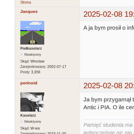
Strona
Jacques
2025-02-08 19
A ja bym prosił o in
Podkasetarz
Nieaktywny
Skąd:
Wrocław
Zarejestrowany:
2002-07-17
Posty:
3,356
perinoid
2025-02-08 20
Ja bym przygarnął tę
Antic i PIA. O ile 
Kasetarz
Nieaktywny
Pamięć studenta ma c
Skąd:
W-wa
jednocześnie nic nie
Zarejestrowany:
2015-11-20