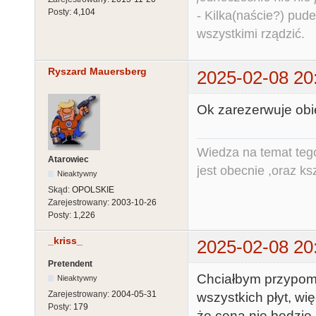
Posty:
4,104
- Kilka(naście?) pude
wszystkimi rządzić.
Ryszard Mauersberg
2025-02-08 20
Ok zarezerwuje obi
Wiedza na temat tego
Atarowiec
jest obecnie ,oraz ks
Nieaktywny
Skąd:
OPOLSKIE
Zarejestrowany:
2003-10-26
Posty:
1,226
_kriss_
2025-02-08 20
Pretendent
Chciałbym przypomn
Nieaktywny
Zarejestrowany:
2004-05-31
wszystkich płyt, w
Posty:
179
że cena nie będzie