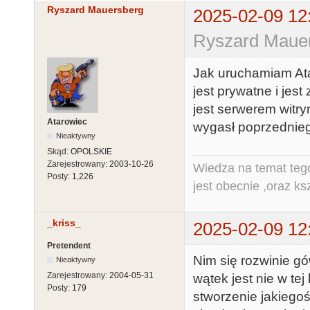
Ryszard Mauersberg
2025-02-09 12
Ryszard Mauer
Jak uruchamiam Atar
jest prywatne i jes
jest serwerem witr
Atarowiec
wygasł poprzednieg
Nieaktywny
Skąd:
OPOLSKIE
Zarejestrowany:
2003-10-26
Wiedza na temat tego
Posty:
1,226
jest obecnie ,oraz ks
_kriss_
2025-02-09 12
Pretendent
Nim się rozwinie gó
Nieaktywny
Zarejestrowany:
2004-05-31
wątek jest nie w tej
Posty:
179
stworzenie jakiegoś