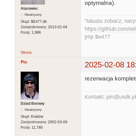
optymalna).
Atarowiec
Nieaktywny
"tatusiu zobacz, nar
Skąd:
$E477.dk
Zarejestrowany:
2013-01-04
https://github.com/
Posty:
1,986
jmp $e477
Strona
Pin
2025-02-08 18
rezerwacja kompletn
Kontakt: pin@usdk.p
Dziad Borowy
Nieaktywny
Skąd:
Kraków
Zarejestrowany:
2002-03-09
Posty:
11,780