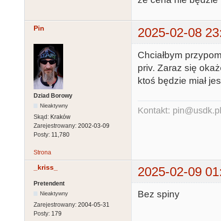
Pin
2025-02-08 23
Chciałbym przypomn
priv. Zaraz się oka
ktoś będzie miał j
Dziad Borowy
Nieaktywny
Kontakt: pin@usdk.p
Skąd:
Kraków
Zarejestrowany:
2002-03-09
Posty:
11,780
Strona
_kriss_
2025-02-09 01
Pretendent
Bez spiny
Nieaktywny
Zarejestrowany:
2004-05-31
Posty:
179