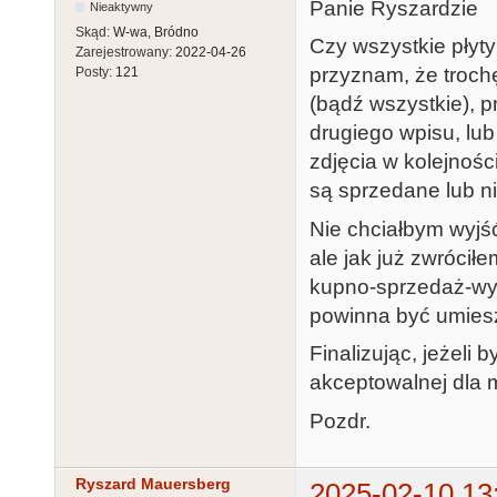
Panie Ryszardzie
Nieaktywny
Skąd:
W-wa, Bródno
Czy wszystkie płyty
Zarejestrowany:
2022-04-26
przyznam, że trochę
Posty:
121
(bądź wszystkie), 
drugiego wpisu, lu
zdjęcia w kolejnośc
są sprzedane lub ni
Nie chciałbym wyjś
ale jak już zwróci
kupno-sprzedaż-wy
powinna być umieszc
Finalizując, jeżeli 
akceptowalnej dla 
Pozdr.
Ryszard Mauersberg
2025-02-10 13