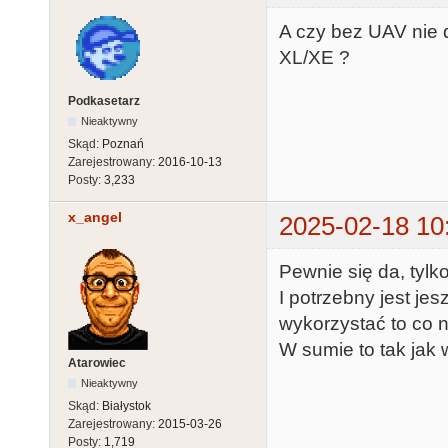
A czy bez UAV nie d
XL/XE ?
Podkasetarz
Nieaktywny
Skąd:
Poznań
Zarejestrowany:
2016-10-13
Posty:
3,233
x_angel
2025-02-18 10
Pewnie się da, tyl
I potrzebny jest je
wykorzystać to co n
W sumie to tak jak 
Atarowiec
Nieaktywny
Skąd:
Białystok
Zarejestrowany:
2015-03-26
Posty:
1,719