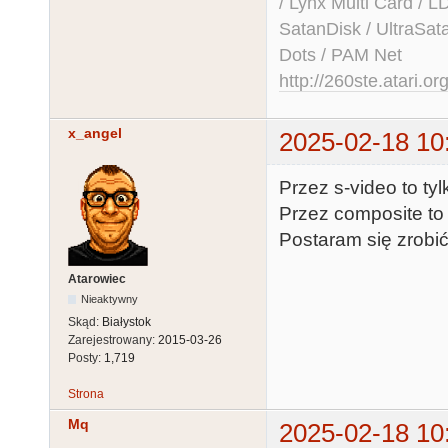
/ Lynx Multi Card /
SatanDisk / UltraSat
Dots / PAM Net
http://260ste.atari.or
x_angel
2025-02-18 10
Przez s-video to ty
Przez composite to
Postaram się zrobi
Atarowiec
Nieaktywny
Skąd:
Białystok
Zarejestrowany:
2015-03-26
Posty:
1,719
Strona
Mq
2025-02-18 10