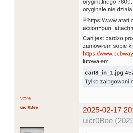
oryginalnego 7800, 
oryginale nie dział
Cart jest bardzo pro
zamówiłem sobie kilk
https://www.pcbway.
lutowałem...
cart8_in_1.jpg
452
Tylko zalogowani m
Strona
uicr0Bee
2025-02-17 20
uicr0Bee (2025