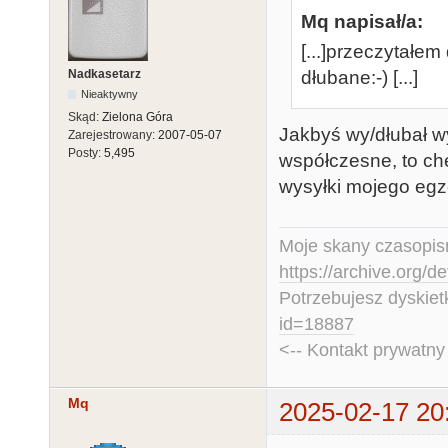
Mq napisał/a:
[...]przeczytałem 
Nadkasetarz
dłubane:-) [...]
Nieaktywny
Skąd:
Zielona Góra
Jakbyś wy/dłubał wy
Zarejestrowany:
2007-05-07
Posty:
5,495
współczesne, to chę
wysyłki mojego egz
Moje skany czasopism
https://archive.org/d
Potrzebujesz dyskiet
id=18887
<-- Kontakt prywatn
Mq
2025-02-17 20