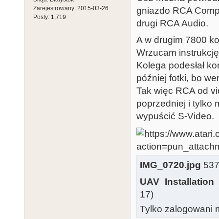
Zarejestrowany:
2015-03-26
gniazdo RCA Compos
Posty:
1,719
drugi RCA Audio.
A w drugim 7800 ko
Wrzucam instrukcję
Kolega podesłał kon
później fotki, bo we
Tak więc RCA od vi
poprzedniej i tylko
wypuścić S-Video.
IMG_0720.jpg
537.
UAV_Installation
17)
Tylko zalogowani m