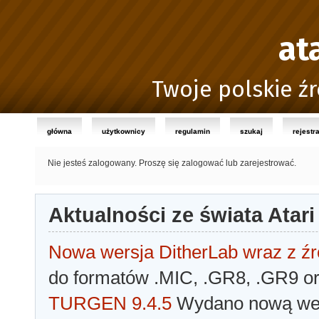
at
Twoje polskie źr
główna
użytkownicy
regulamin
szukaj
rejestr
Nie jesteś zalogowany.
Proszę się zalogować lub zarejestrować.
Aktualności ze świata Atari
Nowa wersja DitherLab wraz z źr
do formatów .MIC, .GR8, .GR9 o
TURGEN 9.4.5
Wydano nową wer