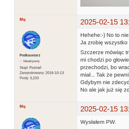
Mq
2025-02-15 13
Hehehe:-) No to nie
Ja zrobię wszystko
Szczerze mówiąc t
Podkasetarz
mi chodzi po głowi
Nieaktywny
przechodzi, bo wra
Skąd:
Poznań
Zarejestrowany:
2016-10-13
miał... Tak że pewn
Posty:
3,233
Gdybym nie zdecydo
No ale jak już się 
Mq
2025-02-15 13
Wysłałem PW.