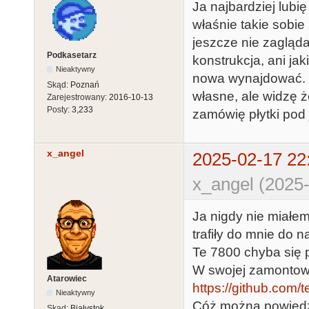
Ja najbardziej lubi
właśnie takie sobie
jeszcze nie zagląda
Podkasetarz
konstrukcja, ani ja
Nieaktywny
nowa wynajdować. T
Skąd:
Poznań
własne, ale widzę ż
Zarejestrowany:
2016-10-13
Posty:
3,233
zamówię płytki pod 
x_angel
2025-02-17 22
x_angel (2025-
Ja nigdy nie miałem
trafiły do mnie do 
Te 7800 chyba się p
W swojej zamontował
Atarowiec
https://github.com/
Nieaktywny
Cóż można powiedzi
Skąd:
Białystok