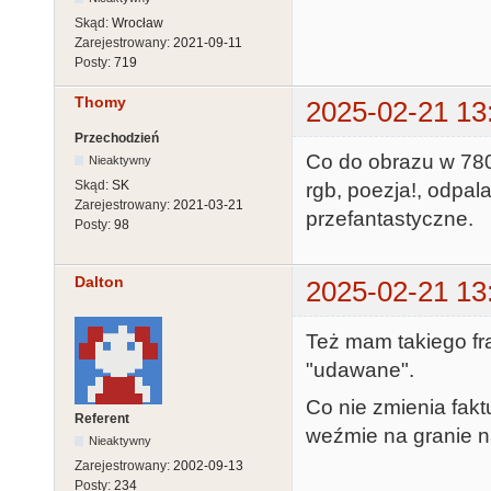
Skąd:
Wrocław
Zarejestrowany:
2021-09-11
Posty:
719
Thomy
2025-02-21 13
Przechodzień
Co do obrazu w 780
Nieaktywny
Skąd:
SK
rgb, poezja!, odpal
Zarejestrowany:
2021-03-21
przefantastyczne.
Posty:
98
Dalton
2025-02-21 13
Też mam takiego fr
"udawane".
Co nie zmienia fakt
Referent
weźmie na granie n
Nieaktywny
Zarejestrowany:
2002-09-13
Posty:
234