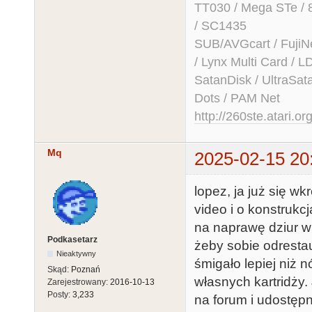
TT030 / Mega STe / 
/ SC1435
SUB/AVGcart / FujiN
/ Lynx Multi Card /
SatanDisk / UltraSat
Dots / PAM Net
http://260ste.atari.or
Mq
2025-02-15 20
lopez, ja już się wk
video i o konstrukc
na naprawę dziur w
Podkasetarz
żeby sobie odresta
Nieaktywny
śmigało lepiej niż 
Skąd:
Poznań
własnych kartridży.
Zarejestrowany:
2016-10-13
Posty:
3,233
na forum i udostępn