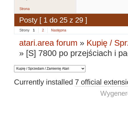
Strona
Posty [ 1 do 25 z 29 ]
Strony
1
2
Następna
atari.area forum
»
Kupię / Sp
»
[S] 7800 po przejściach i p
Currently installed
7 official extens
Wygenero