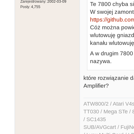
Zarejestrowany:
2002-03-09
Te 7800 chyba si
Posty:
4,755
W swojej zamonto
https://github.co
Cóż można powied
wlutowuję gniaz
kanału wlutowuję
A w drugim 7800 
nazywa.
które rozwiązanie 
Amplifier?
ATW800/2 / Atari V4sa 
TT030 / Mega STe / 
/ SC1435
SUB/AVGcart / FujiN