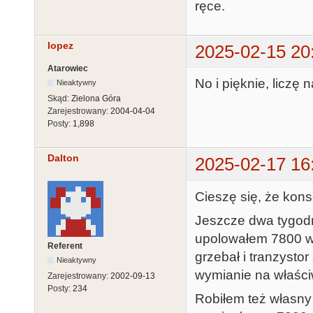
ręce.
lopez
2025-02-15 20
Atarowiec
No i pięknie, liczę 
Nieaktywny
Skąd:
Zielona Góra
Zarejestrowany:
2004-04-04
Posty:
1,898
Dalton
2025-02-17 16
Cieszę się, że konso
Jeszcze dwa tygodn
upolowałem 7800 w 
Referent
grzebał i tranzystor
Nieaktywny
wymianie na właści
Zarejestrowany:
2002-09-13
Posty:
234
Robiłem też własny 