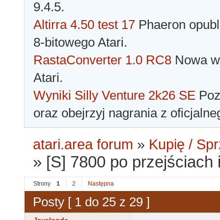
9.4.5.
Altirra 4.50 test 17
Phaeron opubli
8-bitowego Atari.
RastaConverter 1.0 RC8
Nowa wer
Atari.
Wyniki Silly Venture 2k26 SE
Pozn
oraz obejrzyj nagrania z oficjaln
atari.area forum
»
Kupię / Sp
»
[S] 7800 po przejściach 
Strony
1
2
Następna
Posty [ 1 do 25 z 29 ]