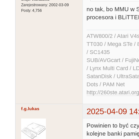
Zarejestrowany:
2002-03-09
no tak, bo MMU w ST
Posty:
4,756
procesora i BLiTTE
ATW800/2 / Atari V4sa 
TT030 / Mega STe / 
/ SC1435
SUB/AVGcart / FujiN
/ Lynx Multi Card /
SatanDisk / UltraSat
Dots / PAM Net
http://260ste.atari.or
f.g.lukas
2025-04-09 14
Powinien to być cz
kolejne banki pam