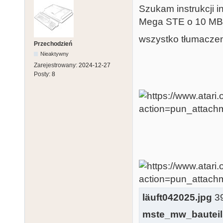
Szukam instrukcji in
Mega STE o 10 MB
wszystko tłumaczen
Przechodzień
Nieaktywny
Zarejestrowany:
2024-12-27
Posty:
8
läuft042025.jpg
39
mste_mw_bauteils