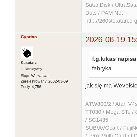
SatanDisk / UltraSat
Dots / PAM Net
http://260ste.atari.or
Cyprian
2026-06-19 15
f.g.lukas napisał
Kasetarz
fabryka ...
Nieaktywny
Skąd:
Warszawa
Zarejestrowany:
2002-03-09
jak się ma Wevelsi
Posty:
4,756
ATW800/2 / Atari V4sa 
TT030 / Mega STe / 
/ SC1435
SUB/AVGcart / FujiN
/ Lynx Multi Card /