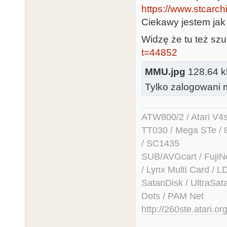
https://www.stcarc
Ciekawy jestem jak 
Widzę że tu też sz
t=44852
MMU.jpg
128.64 kb
Tylko zalogowani m
ATW800/2 / Atari V4sa 
TT030 / Mega STe / 
/ SC1435
SUB/AVGcart / FujiN
/ Lynx Multi Card /
SatanDisk / UltraSat
Dots / PAM Net
http://260ste.atari.or