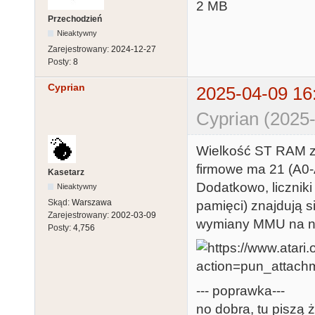
2 MB
Przechodzień
Nieaktywny
Zarejestrowany:
2024-12-27
Posty:
8
Cyprian
2025-04-09 16
Cyprian (2025-
Wielkość ST RAM za
firmowe ma 21 (A0-
Kasetarz
Dodatkowo, licznik
Nieaktywny
Skąd:
Warszawa
pamięci) znajdują 
Zarejestrowany:
2002-03-09
wymiany MMU na no
Posty:
4,756
--- poprawka---
no dobra, tu piszą 