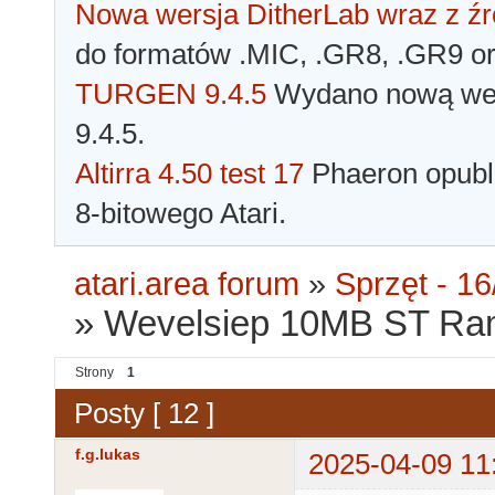
Nowa wersja DitherLab wraz z źr
do formatów .MIC, .GR8, .GR9 o
TURGEN 9.4.5
Wydano nową wer
9.4.5.
Altirra 4.50 test 17
Phaeron opubli
8-bitowego Atari.
atari.area forum
»
Sprzęt - 16
»
Wevelsiep 10MB ST Ram
Strony
1
Posty [ 12 ]
f.g.lukas
2025-04-09 11