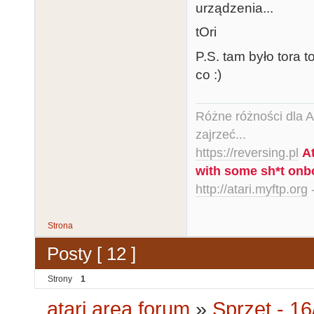
urządzenia...
tOri
P.S. tam było tora to
co :)
Różne różności dla Ata
zajrzeć...
https://reversing.pl
A
with some sh*t onb
http://atari.myftp.org
-
Strona
Posty [ 12 ]
Strony
1
atari.area forum
»
Sprzęt - 16