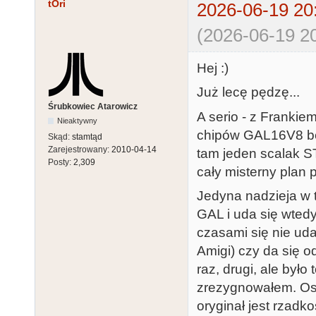
tOri
2026-06-19 20
(2026-06-19 20
Hej :)
Już lecę pędzę...
Śrubkowiec Atarowicz
A serio - z Frankiem
Nieaktywny
chipów GAL16V8 bez
Skąd:
stamtąd
Zarejestrowany:
2010-04-14
tam jeden scalak S
Posty:
2,309
cały misterny plan p
Jedyna nadzieja w t
GAL i uda się wtedy
czasami się nie ud
Amigi) czy da się o
raz, drugi, ale było
zrezygnowałem. Ost
oryginał jest rzadk