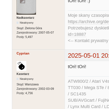
tOri! tOri! :)
Moje skany czasopism
Nadkasetarz
https://archive.org/d
Nieaktywny
Potrzebujesz dyskiet
Skąd:
Zielona Góra
Zarejestrowany:
2007-05-07
id=18887
Posty:
5,497
<-- Kontakt prywatn
Cyprian
2025-05-01 20
tOri! tOri!
Kasetarz
Nieaktywny
ATW800/2 / Atari V4sa 
Skąd:
Warszawa
TT030 / Mega STe / 
Zarejestrowany:
2002-03-09
/ SC1435
Posty:
4,756
SUB/AVGcart / FujiN
/ Lynx Multi Card /