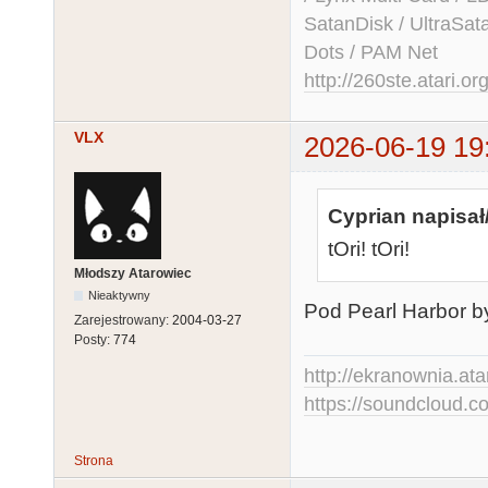
SatanDisk / UltraSat
Dots / PAM Net
http://260ste.atari.or
VLX
2026-06-19 19
Cyprian napisał
tOri! tOri!
Młodszy Atarowiec
Nieaktywny
Pod Pearl Harbor było
Zarejestrowany:
2004-03-27
Posty:
774
http://ekranownia.atar
https://soundcloud.co
Strona