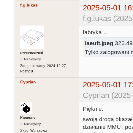
f.g.lukas
2025-05-01 16
f.g.lukas (202
fabryka ...
laeuft.jpeg
326.49 
Tylko zalogowani m
Przechodzień
Nieaktywny
Zarejestrowany:
2024-12-27
Posty:
8
Cyprian
2025-05-01 17
Cyprian (2025-
Pięknie.
Kasetarz
swoją drogą okazało
Nieaktywny
działanie MMU i p
Skąd:
Warszawa