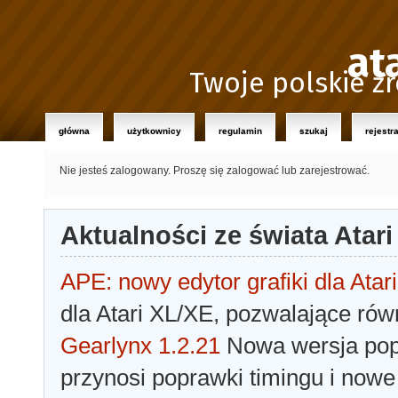
at
Twoje polskie źr
główna
użytkownicy
regulamin
szukaj
rejestr
Nie jesteś zalogowany.
Proszę się zalogować lub zarejestrować.
Aktualności ze świata Atari
APE: nowy edytor grafiki dla Atari
dla Atari XL/XE, pozwalające rów
Gearlynx 1.2.21
Nowa wersja popu
przynosi poprawki timingu i nowe