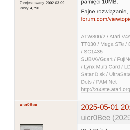
pamięci 10MB.
Zarejestrowany:
2002-03-09
Posty:
4,756
Fajne rozwiązanie,
forum.com/viewtop
ATW800/2 / Atari V4sa 
TT030 / Mega STe / 
/ SC1435
SUB/AVGcart / FujiN
/ Lynx Multi Card /
SatanDisk / UltraSat
Dots / PAM Net
http://260ste.atari.or
uicr0Bee
2025-05-01 20
uicr0Bee (2025