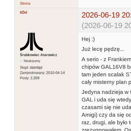
Strona
tOri
2026-06-19 20
(2026-06-19 20
Hej :)
Już lecę pędzę...
Śrubkowiec Atarowicz
A serio - z Frankiem
Nieaktywny
chipów GAL16V8 bez
Skąd:
stamtąd
Zarejestrowany:
2010-04-14
tam jeden scalak S
Posty:
2,309
cały misterny plan p
Jedyna nadzieja w t
GAL i uda się wtedy
czasami się nie ud
Amigi) czy da się o
raz, drugi, ale było
zrezygnowałem. Ost