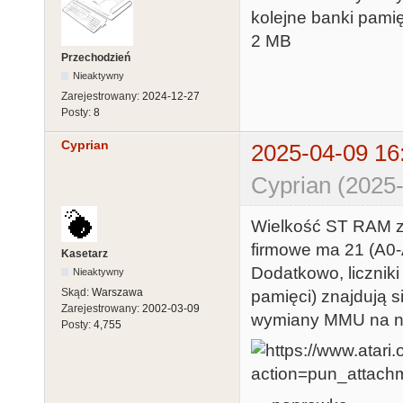
kolejne banki pam
2 MB
Przechodzień
Nieaktywny
Zarejestrowany:
2024-12-27
Posty:
8
Cyprian
2025-04-09 16
Cyprian (2025-
Wielkość ST RAM za
firmowe ma 21 (A0-
Kasetarz
Dodatkowo, licznik
Nieaktywny
Skąd:
Warszawa
pamięci) znajdują 
Zarejestrowany:
2002-03-09
wymiany MMU na no
Posty:
4,755