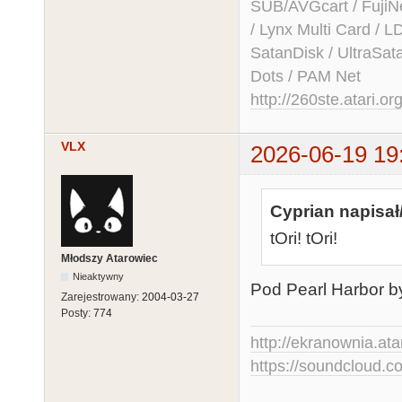
SUB/AVGcart / FujiN
/ Lynx Multi Card /
SatanDisk / UltraSat
Dots / PAM Net
http://260ste.atari.or
VLX
2026-06-19 19
Cyprian napisał
tOri! tOri!
Młodszy Atarowiec
Nieaktywny
Pod Pearl Harbor było
Zarejestrowany:
2004-03-27
Posty:
774
http://ekranownia.atar
https://soundcloud.co