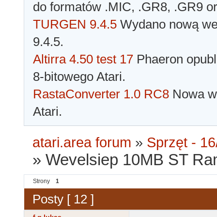
do formatów .MIC, .GR8, .GR9 o
TURGEN 9.4.5
Wydano nową wer
9.4.5.
Altirra 4.50 test 17
Phaeron opubli
8-bitowego Atari.
RastaConverter 1.0 RC8
Nowa wer
Atari.
atari.area forum
»
Sprzęt - 16
»
Wevelsiep 10MB ST Ram
Strony
1
Posty [ 12 ]