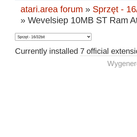
atari.area forum
»
Sprzęt - 16
»
Wevelsiep 10MB ST Ram Ata
Currently installed
7 official extens
Wygenero