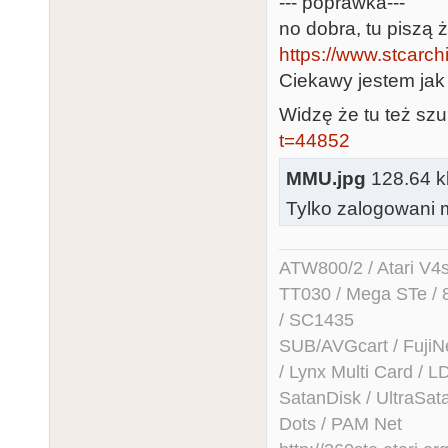
--- poprawka---
no dobra, tu piszą 
https://www.stcarc
Ciekawy jestem jak 
Widzę że tu też sz
t=44852
MMU.jpg
128.64 kb
Tylko zalogowani m
ATW800/2 / Atari V4sa 
TT030 / Mega STe / 
/ SC1435
SUB/AVGcart / FujiN
/ Lynx Multi Card /
SatanDisk / UltraSat
Dots / PAM Net