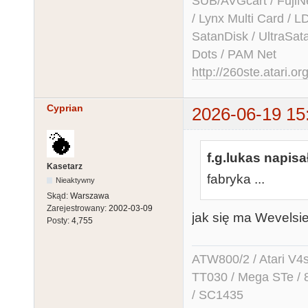
SUB/AVGcart / FujiN
/ Lynx Multi Card /
SatanDisk / UltraSat
Dots / PAM Net
http://260ste.atari.or
Cyprian
2026-06-19 15
f.g.lukas napisał
Kasetarz
fabryka ...
Nieaktywny
Skąd:
Warszawa
Zarejestrowany:
2002-03-09
jak się ma Wevelsi
Posty:
4,755
ATW800/2 / Atari V4sa 
TT030 / Mega STe / 
/ SC1435