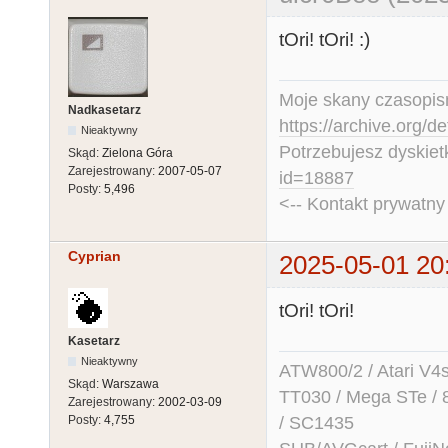
tOri! tOri! :)
Moje skany czasopism
Nadkasetarz
https://archive.org/d
Nieaktywny
Potrzebujesz dyskiet
Skąd:
Zielona Góra
Zarejestrowany:
2007-05-07
id=18887
Posty:
5,496
<-- Kontakt prywatn
Cyprian
2025-05-01 20
tOri! tOri!
Kasetarz
Nieaktywny
ATW800/2 / Atari V4sa 
Skąd:
Warszawa
TT030 / Mega STe / 
Zarejestrowany:
2002-03-09
/ SC1435
Posty:
4,755