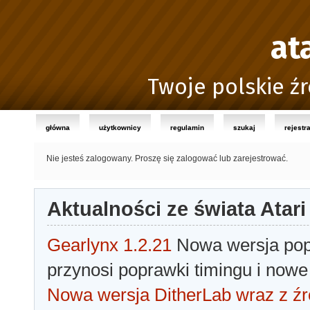
at
Twoje polskie źr
główna
użytkownicy
regulamin
szukaj
rejestr
Nie jesteś zalogowany.
Proszę się zalogować lub zarejestrować.
Aktualności ze świata Atari
Gearlynx 1.2.21
Nowa wersja popu
przynosi poprawki timingu i nowe
Nowa wersja DitherLab wraz z źr