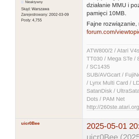
Nieaktywny
działanie MMU i p
Skąd:
Warszawa
pamięci 10MB.
Zarejestrowany:
2002-03-09
Posty:
4,755
Fajne rozwiązanie,
forum.com/viewtop
ATW800/2 / Atari V4sa 
TT030 / Mega STe / 
/ SC1435
SUB/AVGcart / FujiN
/ Lynx Multi Card /
SatanDisk / UltraSat
Dots / PAM Net
http://260ste.atari.or
uicr0Bee
2025-05-01 20
uicr0Bee (2025