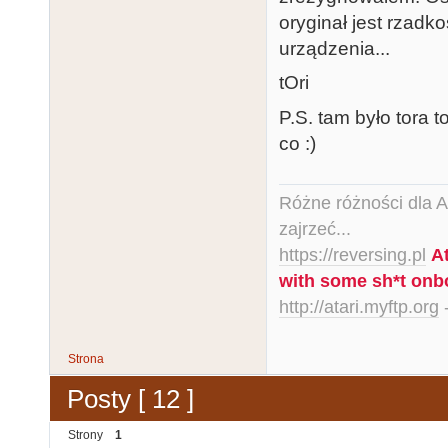
oryginał jest rzadk
urządzenia...
tOri
P.S. tam było tora to
co :)
Różne różności dla Ata
zajrzeć...
https://reversing.pl
A
with some sh*t onb
http://atari.myftp.org
-
Strona
Posty [ 12 ]
Strony
1