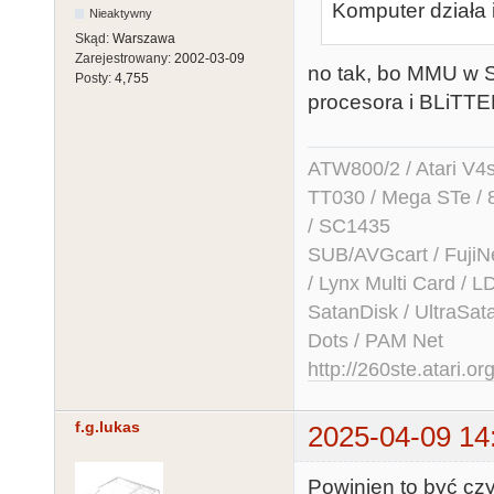
Komputer działa 
Nieaktywny
Skąd:
Warszawa
Zarejestrowany:
2002-03-09
no tak, bo MMU w ST
Posty:
4,755
procesora i BLiTTE
ATW800/2 / Atari V4sa 
TT030 / Mega STe / 
/ SC1435
SUB/AVGcart / FujiN
/ Lynx Multi Card /
SatanDisk / UltraSat
Dots / PAM Net
http://260ste.atari.or
f.g.lukas
2025-04-09 14
Powinien to być cz