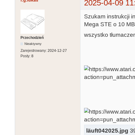
f.g.lukas
2025-04-09 11
Szukam instrukcji in
Mega STE o 10 MB
wszystko tłumaczen
Przechodzień
Nieaktywny
Zarejestrowany:
2024-12-27
Posty:
8
läuft042025.jpg
39