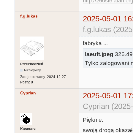
http://260ste.atari.or
f.g.lukas
2025-05-01 16
f.g.lukas (202
fabryka ...
laeuft.jpeg
326.49 
Tylko zalogowani m
Przechodzień
Nieaktywny
Zarejestrowany:
2024-12-27
Posty:
8
Cyprian
2025-05-01 17
Cyprian (2025-
Pięknie.
Kasetarz
swoją drogą okazało