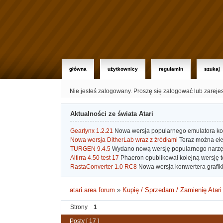
główna
użytkownicy
regulamin
szukaj
Nie jesteś zalogowany.
Proszę się zalogować lub zareje
Aktualności ze świata Atari
Gearlynx 1.2.21
Nowa wersja popularnego emulatora kons
Nowa wersja DitherLab wraz z źródłami
Teraz można eks
TURGEN 9.4.5
Wydano nową wersję popularnego narzę
Altirra 4.50 test 17
Phaeron opublikował kolejną wersję t
RastaConverter 1.0 RC8
Nowa wersja konwertera grafiki 
atari.area forum
»
Kupię / Sprzedam / Zamienię Atari
Strony
1
Posty [ 17 ]