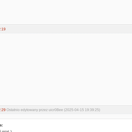
2:19
2:29
Ostatnio edytowany przez uicr0Bee (2025-04-15 19:39:25)
a:
 miał ;)