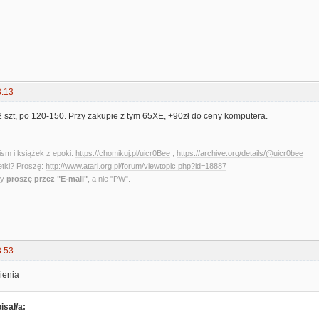
8:13
 szt, po 120-150. Przy zakupie z tym 65XE, +90zł do ceny komputera.
sm i książek z epoki:
https://chomikuj.pl/uicr0Bee
;
https://archive.org/details/@uicr0bee
etki? Proszę:
http://www.atari.org.pl/forum/viewtopic.php?id=18887
ny
proszę przez "E-mail"
, a nie "PW".
8:53
ienia
isał/a: