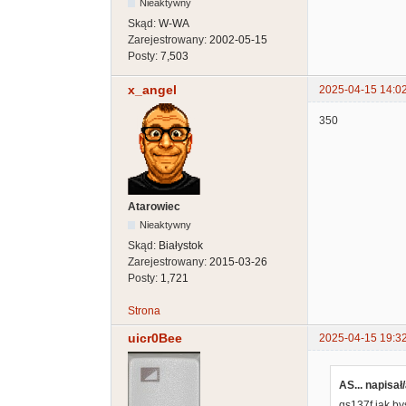
Nieaktywny
Skąd:
W-WA
Zarejestrowany:
2002-05-15
Posty:
7,503
x_angel
2025-04-15 14:0
350
Atarowiec
Nieaktywny
Skąd:
Białystok
Zarejestrowany:
2015-03-26
Posty:
1,721
Strona
uicr0Bee
2025-04-15 19:3
AS... napisał/
qs137f jak byś