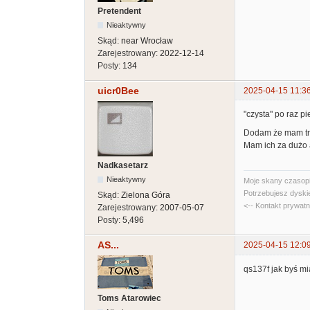
Pretendent
Nieaktywny
Skąd:
near Wrocław
Zarejestrowany:
2022-12-14
Posty:
134
uicr0Bee
2025-04-15 11:3
"czysta" po raz pi
Dodam że mam tro
Mam ich za dużo a
Nadkasetarz
Nieaktywny
Moje skany czasopi
Potrzebujesz dyski
Skąd:
Zielona Góra
<-- Kontakt prywat
Zarejestrowany:
2007-05-07
Posty:
5,496
AS...
2025-04-15 12:0
qs137f jak byś mia
Toms Atarowiec