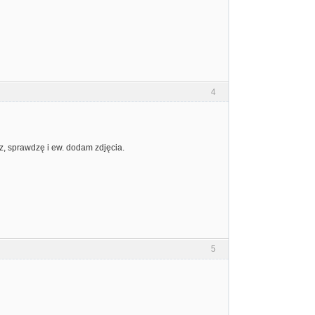
4
z, sprawdzę i ew. dodam zdjęcia.
5