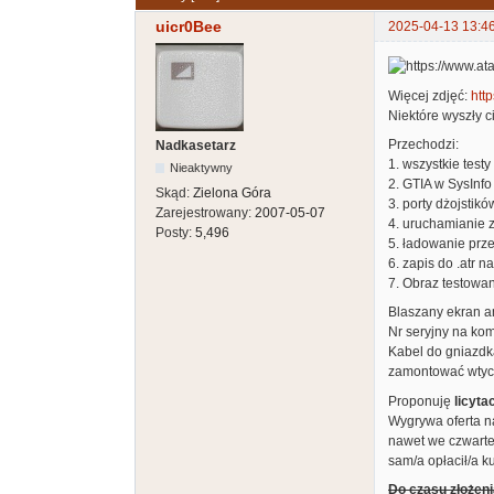
uicr0Bee
2025-04-13 13:4
Więcej zdjęć:
http
Niektóre wyszły c
Przechodzi:
Nadkasetarz
1. wszystkie tes
Nieaktywny
2. GTIA w SysInfo
Skąd:
Zielona Góra
3. porty dżojstik
Zarejestrowany:
2007-05-07
4. uruchamianie z
Posty:
5,496
5. ładowanie prze
6. zapis do .atr 
7. Obraz testowa
Blaszany ekran a
Nr seryjny na ko
Kabel do gniazdka
zamontować wtyczk
Proponuję
licyta
Wygrywa oferta na
nawet we czwartek
sam/a opłacił/a k
Do czasu złożeni