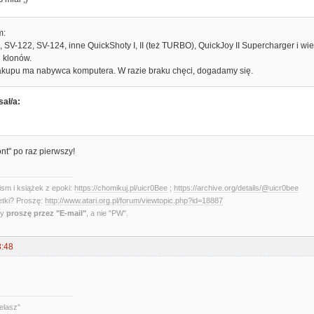
m:
SV-122, SV-124, inne QuickShoty I, II (też TURBO), QuickJoy II Supercharger i wi
i klonów.
kupu ma nabywca komputera. W razie braku chęci, dogadamy się.
sał/a:
ont" po raz pierwszy!
sm i książek z epoki:
https://chomikuj.pl/uicr0Bee
;
https://archive.org/details/@uicr0bee
etki? Proszę:
http://www.atari.org.pl/forum/viewtopic.php?id=18887
ny
proszę przez "E-mail"
, a nie "PW".
8:48
elasz"