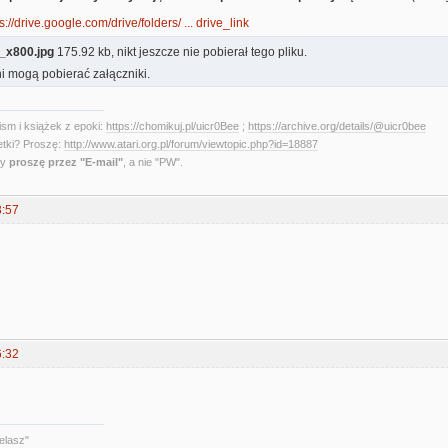
s://drive.google.com/drive/folders/ ... drive_link
x800.jpg
175.92 kb, nikt jeszcze nie pobierał tego pliku.
i mogą pobierać załączniki.
sm i książek z epoki:
https://chomikuj.pl/uicr0Bee
;
https://archive.org/details/@uicr0bee
etki? Proszę:
http://www.atari.org.pl/forum/viewtopic.php?id=18887
ny
proszę przez "E-mail"
, a nie "PW".
3:57
6:32
elasz"