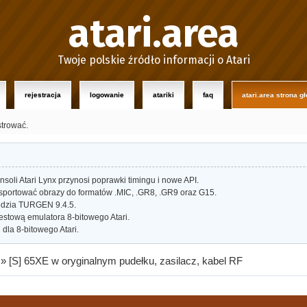
atari.area
Twoje polskie źródło informacji o Atari
rejestracja
logowanie
atariki
faq
atari.area strona g
strować.
oli Atari Lynx przynosi poprawki timingu i nowe API.
portować obrazy do formatów .MIC, .GR8, .GR9 oraz G15.
dzia TURGEN 9.4.5.
estową emulatora 8-bitowego Atari.
dla 8-bitowego Atari.
»
[S] 65XE w oryginalnym pudełku, zasilacz, kabel RF