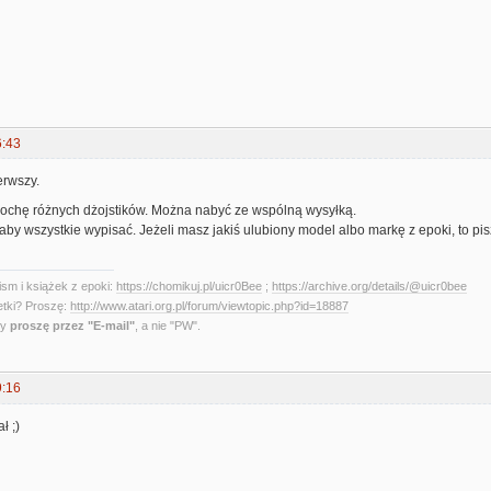
6:43
erwszy.
chę różnych dżojstików. Można nabyć ze wspólną wysyłką.
by wszystkie wypisać. Jeżeli masz jakiś ulubiony model albo markę z epoki, to pis
sm i książek z epoki:
https://chomikuj.pl/uicr0Bee
;
https://archive.org/details/@uicr0bee
etki? Proszę:
http://www.atari.org.pl/forum/viewtopic.php?id=18887
ny
proszę przez "E-mail"
, a nie "PW".
9:16
ł ;)