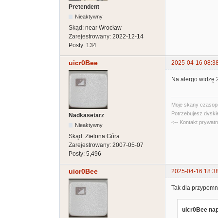
Pretendent
Nieaktywny
Skąd:
near Wrocław
Zarejestrowany:
2022-12-14
Posty:
134
uicr0Bee
2025-04-16 08:3
Na alergo widzę 2
Moje skany czasopi
Potrzebujesz dyski
Nadkasetarz
<-- Kontakt prywat
Nieaktywny
Skąd:
Zielona Góra
Zarejestrowany:
2007-05-07
Posty:
5,496
uicr0Bee
2025-04-16 18:3
Tak dla przypomn
uicr0Bee nap