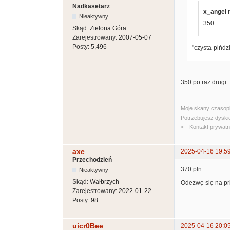
Nadkasetarz
x_angel n
Nieaktywny
350
Skąd:
Zielona Góra
Zarejestrowany:
2007-05-07
Posty:
5,496
"czysta-pińdz
350 po raz drugi.
Moje skany czasopi
Potrzebujesz dyski
<-- Kontakt prywat
axe
2025-04-16 19:5
Przechodzień
370 pln
Nieaktywny
Skąd:
Wałbrzych
Odezwę się na pri
Zarejestrowany:
2022-01-22
Posty:
98
uicr0Bee
2025-04-16 20:0