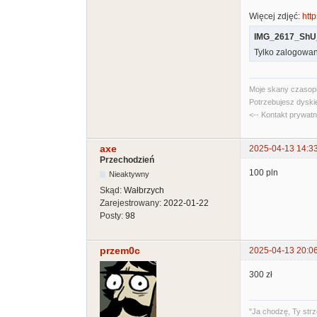
Więcej zdjęć:
http
IMG_2617_ShU_
Tylko zalogowan
Moje skany czasopi
Potrzebujesz dyski
<-- Kontakt prywat
axe
2025-04-13 14:3
Przechodzień
100 pln
Nieaktywny
Skąd:
Wałbrzych
Zarejestrowany:
2022-01-22
Posty:
98
przem0c
2025-04-13 20:0
300 zł
"Ja chodzę, Ty strz