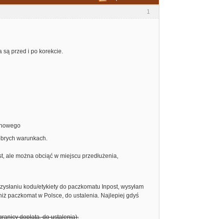
1
a są przed i po korekcie.
tenowego
obrych warunkach.
st, ale można obciąć w miejscu przedłużenia,
przysłaniu kodu/etykiety do paczkomatu Inpost, wysyłam
niż paczkomat w Polsce, do ustalenia. Najlepiej gdyś
ranicy dopłata, do ustalenia).