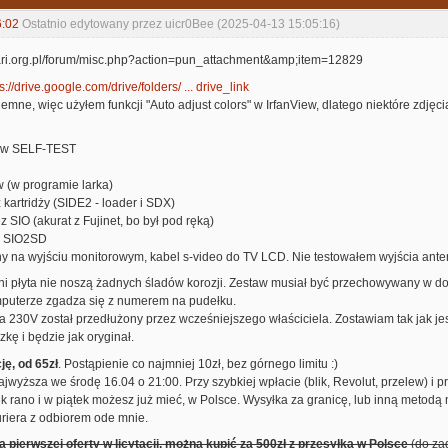
6:02
Ostatnio edytowany przez uicr0Bee (2025-04-13 15:05:16)
s://drive.google.com/drive/folders/ ... drive_link
iemne, więc użyłem funkcji "Auto adjust colors" w IrfanView, dlatego niektóre zdjęci
ty w SELF-TEST
ów (w programie larka)
 kartridży (SIDE2 - loader i SDX)
z SIO (akurat z Fujinet, bo był pod ręką)
na SIO2SD
ny na wyjściu monitorowym, kabel s-video do TV LCD. Nie testowałem wyjścia an
ni płyta nie noszą żadnych śladów korozji. Zestaw musiał być przechowywany w d
mputerze zgadza się z numerem na pudełku.
 230V został przedłużony przez wcześniejszego właściciela. Zostawiam tak jak je
ę i będzie jak oryginał.
cję, od 65zł
. Postąpienie co najmniej 10zł, bez górnego limitu :)
jwyższa we środę 16.04 o 21:00. Przy szybkiej wpłacie (blik, Revolut, przelew) i 
 rano i w piątek możesz już mieć, w Polsce. Wysyłka za granicę, lub inną metodą 
uriera z odbiorem ode mnie.
a pierwszej oferty w licytacji, można kupić za 500zł z przesyłką w Polsce
(do zag