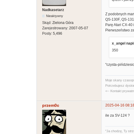
Nadkasetarz
Z podobnych ma
Nieaktywny
QS-130F, QS-131, 
Skąd:
Zielona Góra
Parę Atari CX-40 
Zarejestrowany:
2007-05-07
Pierwszeństwo za
Posty:
5,496
x_angel napi
350
"czysta-pińdziesi
Moje skany czasopi
Potrzebujesz dyski
<-- Kontakt prywat
przem0c
2025-04-16 08:1
ile za SV-124 ?
"Ja chodzę, Ty strz