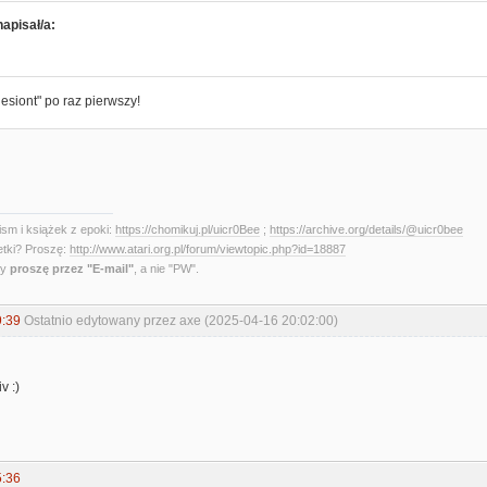
apisał/a:
iesiont" po raz pierwszy!
sm i książek z epoki:
https://chomikuj.pl/uicr0Bee
;
https://archive.org/details/@uicr0bee
etki? Proszę:
http://www.atari.org.pl/forum/viewtopic.php?id=18887
ny
proszę przez "E-mail"
, a nie "PW".
9:39
Ostatnio edytowany przez axe (2025-04-16 20:02:00)
v :)
5:36