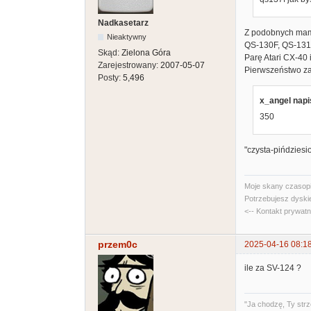
Nadkasetarz
Z podobnych ma
Nieaktywny
QS-130F, QS-131, 
Skąd:
Zielona Góra
Parę Atari CX-40 
Zarejestrowany:
2007-05-07
Pierwszeństwo za
Posty:
5,496
x_angel napi
350
"czysta-pińdziesi
Moje skany czasopi
Potrzebujesz dyski
<-- Kontakt prywat
przem0c
2025-04-16 08:1
ile za SV-124 ?
"Ja chodzę, Ty strz