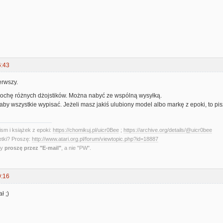
6:43
erwszy.
chę różnych dżojstików. Można nabyć ze wspólną wysyłką.
by wszystkie wypisać. Jeżeli masz jakiś ulubiony model albo markę z epoki, to pis
sm i książek z epoki:
https://chomikuj.pl/uicr0Bee
;
https://archive.org/details/@uicr0bee
etki? Proszę:
http://www.atari.org.pl/forum/viewtopic.php?id=18887
ny
proszę przez "E-mail"
, a nie "PW".
9:16
ł ;)