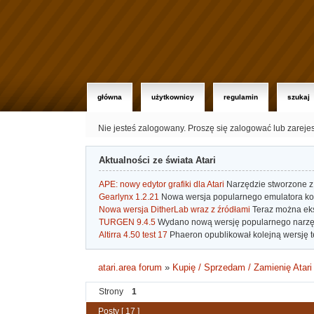
główna
użytkownicy
regulamin
szukaj
Nie jesteś zalogowany.
Proszę się zalogować lub zareje
Aktualności ze świata Atari
APE: nowy edytor grafiki dla Atari
Narzędzie stworzone z 
Gearlynx 1.2.21
Nowa wersja popularnego emulatora kons
Nowa wersja DitherLab wraz z źródłami
Teraz można eks
TURGEN 9.4.5
Wydano nową wersję popularnego narzę
Altirra 4.50 test 17
Phaeron opublikował kolejną wersję t
atari.area forum
»
Kupię / Sprzedam / Zamienię Atari
Strony
1
Posty [ 17 ]