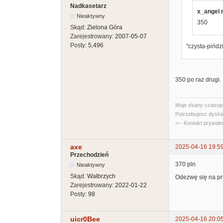
Nadkasetarz
x_angel n
Nieaktywny
350
Skąd:
Zielona Góra
Zarejestrowany:
2007-05-07
Posty:
5,496
"czysta-pińdz
350 po raz drugi.
Moje skany czasopi
Potrzebujesz dyski
<-- Kontakt prywat
axe
2025-04-16 19:5
Przechodzień
370 pln
Nieaktywny
Skąd:
Wałbrzych
Odezwę się na pri
Zarejestrowany:
2022-01-22
Posty:
98
uicr0Bee
2025-04-16 20:0