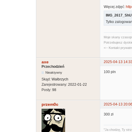
Więcej zdjęć:
http
IMG_2617_ShU_
Tylko zalogowan
Moje skany czasopi
Potrzebujesz dyski
<-- Kontakt prywat
axe
2025-04-13 14:3
Przechodzień
100 pln
Nieaktywny
Skąd:
Wałbrzych
Zarejestrowany:
2022-01-22
Posty:
98
przem0c
2025-04-13 20:0
300 zł
"Ja chodzę, Ty strz