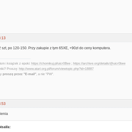
8:13
 szt, po 120-150. Przy zakupie z tym 65XE, +90zł do ceny komputera.
sm i książek z epoki:
https://chomikuj.pl/uicr0Bee
;
https://archive.org/details/@uicr0bee
etki? Proszę:
http://www.atari.org.pl/forum/viewtopic.php?id=18887
ny
proszę przez "E-mail"
, a nie "PW".
8:53
ienia
isał/a: