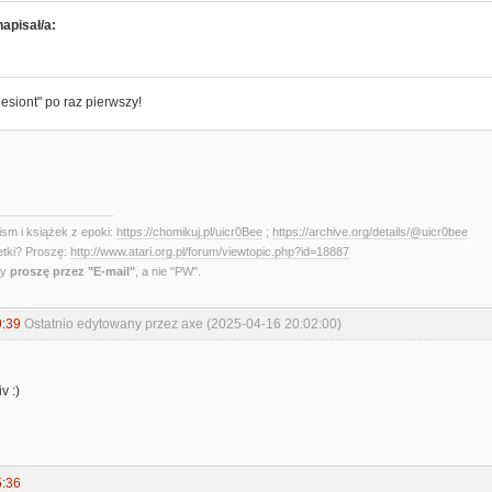
apisał/a:
iesiont" po raz pierwszy!
sm i książek z epoki:
https://chomikuj.pl/uicr0Bee
;
https://archive.org/details/@uicr0bee
etki? Proszę:
http://www.atari.org.pl/forum/viewtopic.php?id=18887
ny
proszę przez "E-mail"
, a nie "PW".
9:39
Ostatnio edytowany przez axe (2025-04-16 20:02:00)
v :)
5:36