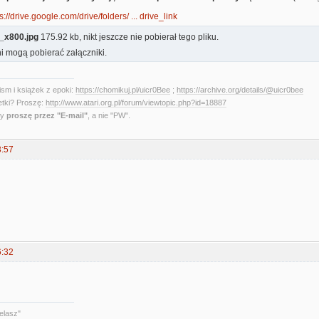
s://drive.google.com/drive/folders/ ... drive_link
x800.jpg
175.92 kb, nikt jeszcze nie pobierał tego pliku.
i mogą pobierać załączniki.
sm i książek z epoki:
https://chomikuj.pl/uicr0Bee
;
https://archive.org/details/@uicr0bee
etki? Proszę:
http://www.atari.org.pl/forum/viewtopic.php?id=18887
ny
proszę przez "E-mail"
, a nie "PW".
3:57
6:32
elasz"