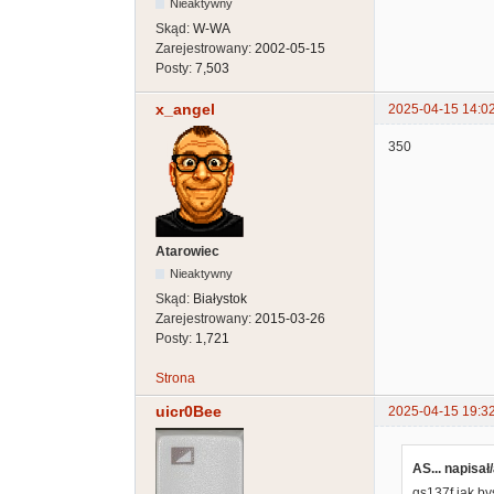
Nieaktywny
Skąd:
W-WA
Zarejestrowany:
2002-05-15
Posty:
7,503
x_angel
2025-04-15 14:0
350
Atarowiec
Nieaktywny
Skąd:
Białystok
Zarejestrowany:
2015-03-26
Posty:
1,721
Strona
uicr0Bee
2025-04-15 19:3
AS... napisał/
qs137f jak byś