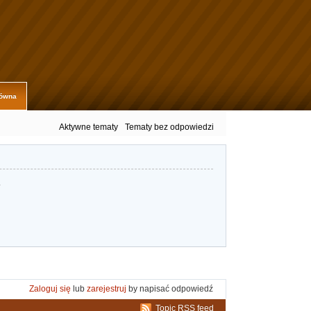
łówna
Aktywne tematy
Tematy bez odpowiedzi
.
Zaloguj się
lub
zarejestruj
by napisać odpowiedź
Topic RSS feed