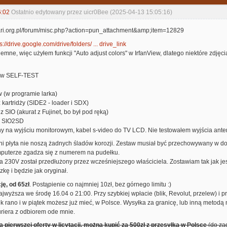
6:02
Ostatnio edytowany przez uicr0Bee (2025-04-13 15:05:16)
s://drive.google.com/drive/folders/ ... drive_link
iemne, więc użyłem funkcji "Auto adjust colors" w IrfanView, dlatego niektóre zdjęci
ty w SELF-TEST
ów (w programie larka)
 kartridży (SIDE2 - loader i SDX)
z SIO (akurat z Fujinet, bo był pod ręką)
na SIO2SD
ny na wyjściu monitorowym, kabel s-video do TV LCD. Nie testowałem wyjścia an
ni płyta nie noszą żadnych śladów korozji. Zestaw musiał być przechowywany w d
mputerze zgadza się z numerem na pudełku.
 230V został przedłużony przez wcześniejszego właściciela. Zostawiam tak jak je
ę i będzie jak oryginał.
cję, od 65zł
. Postąpienie co najmniej 10zł, bez górnego limitu :)
jwyższa we środę 16.04 o 21:00. Przy szybkiej wpłacie (blik, Revolut, przelew) i 
 rano i w piątek możesz już mieć, w Polsce. Wysyłka za granicę, lub inną metodą 
uriera z odbiorem ode mnie.
a pierwszej oferty w licytacji, można kupić za 500zł z przesyłką w Polsce
(do zag