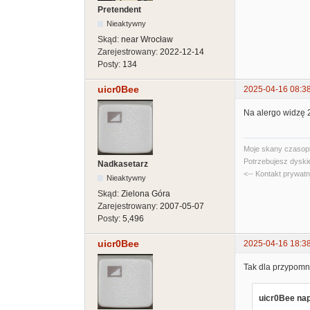
Pretendent
Nieaktywny
Skąd:
near Wrocław
Zarejestrowany:
2022-12-14
Posty:
134
uicr0Bee
2025-04-16 08:3
Na alergo widzę 2
Moje skany czasopi
Potrzebujesz dyski
Nadkasetarz
<-- Kontakt prywat
Nieaktywny
Skąd:
Zielona Góra
Zarejestrowany:
2007-05-07
Posty:
5,496
uicr0Bee
2025-04-16 18:3
Tak dla przypomn
uicr0Bee nap