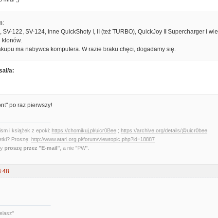
m:
SV-122, SV-124, inne QuickShoty I, II (też TURBO), QuickJoy II Supercharger i wi
i klonów.
kupu ma nabywca komputera. W razie braku chęci, dogadamy się.
sał/a:
ont" po raz pierwszy!
sm i książek z epoki:
https://chomikuj.pl/uicr0Bee
;
https://archive.org/details/@uicr0bee
etki? Proszę:
http://www.atari.org.pl/forum/viewtopic.php?id=18887
ny
proszę przez "E-mail"
, a nie "PW".
8:48
elasz"