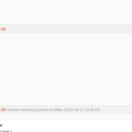
2:19
2:29
Ostatnio edytowany przez uicr0Bee (2025-04-15 19:39:25)
a:
 miał ;)