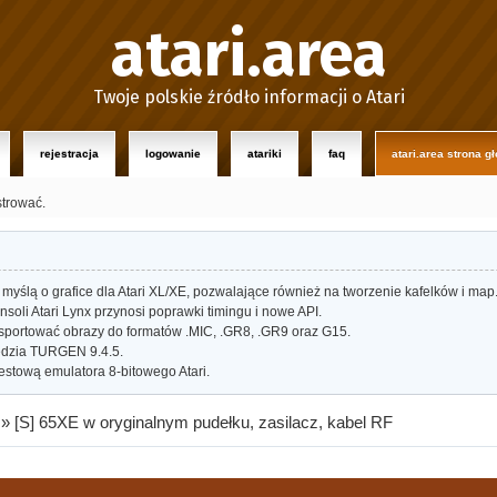
atari.area
Twoje polskie źródło informacji o Atari
rejestracja
logowanie
atariki
faq
atari.area strona g
strować.
myślą o grafice dla Atari XL/XE, pozwalające również na tworzenie kafelków i map
oli Atari Lynx przynosi poprawki timingu i nowe API.
portować obrazy do formatów .MIC, .GR8, .GR9 oraz G15.
dzia TURGEN 9.4.5.
estową emulatora 8-bitowego Atari.
»
[S] 65XE w oryginalnym pudełku, zasilacz, kabel RF