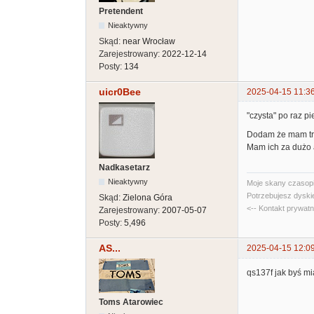
Pretendent
Nieaktywny
Skąd:
near Wrocław
Zarejestrowany:
2022-12-14
Posty:
134
uicr0Bee
2025-04-15 11:3
"czysta" po raz pi
Dodam że mam tro
Mam ich za dużo a
Nadkasetarz
Nieaktywny
Moje skany czasopi
Potrzebujesz dyski
Skąd:
Zielona Góra
<-- Kontakt prywat
Zarejestrowany:
2007-05-07
Posty:
5,496
AS...
2025-04-15 12:0
qs137f jak byś mia
Toms Atarowiec