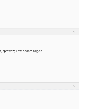
4
z, sprawdzę i ew. dodam zdjęcia.
5