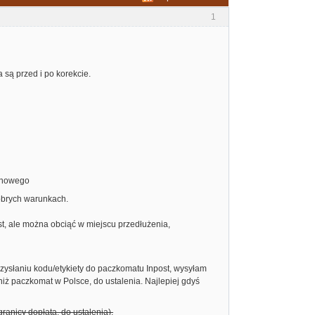
1
a są przed i po korekcie.
tenowego
obrych warunkach.
st, ale można obciąć w miejscu przedłużenia,
przysłaniu kodu/etykiety do paczkomatu Inpost, wysyłam
niż paczkomat w Polsce, do ustalenia. Najlepiej gdyś
ranicy dopłata, do ustalenia).