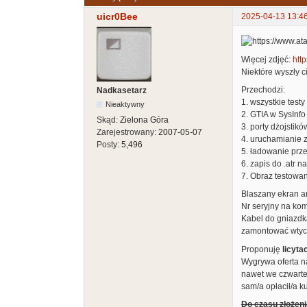
uicr0Bee
2025-04-13 13:4
Więcej zdjęć:
http
Niektóre wyszły c
Przechodzi:
Nadkasetarz
1. wszystkie tes
Nieaktywny
2. GTIA w SysInfo
Skąd:
Zielona Góra
3. porty dżojstik
Zarejestrowany:
2007-05-07
4. uruchamianie z
Posty:
5,496
5. ładowanie prze
6. zapis do .atr 
7. Obraz testowa
Blaszany ekran a
Nr seryjny na ko
Kabel do gniazdka
zamontować wtyczk
Proponuję
licyta
Wygrywa oferta na
nawet we czwartek
sam/a opłacił/a k
Do czasu złożeni