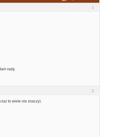
1
 dam radę.
2
iaż to wiele nie znaczy).