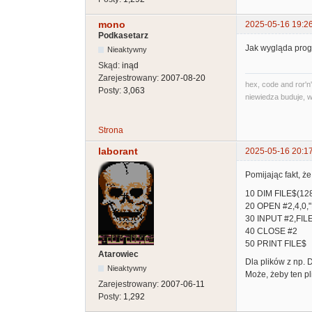
mono
2025-05-16 19:2
Podkasetarz
Jak wygląda pro
Nieaktywny
Skąd:
inąd
Zarejestrowany:
2007-08-20
hex, code and ror'n'
Posty:
3,063
niewiedza buduje, w
Strona
laborant
2025-05-16 20:1
Pomijając fakt, że
10 DIM FILE$(12
20 OPEN #2,4,0,"
30 INPUT #2,FIL
40 CLOSE #2
50 PRINT FILE$
Atarowiec
Dla plików z np. D
Nieaktywny
Może, żeby ten pl
Zarejestrowany:
2007-06-11
Posty:
1,292