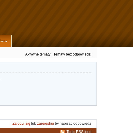
łówna
Aktywne tematy
Tematy bez odpowiedzi
.
Zaloguj się
lub
zarejestruj
by napisać odpowiedź
Topic RSS feed