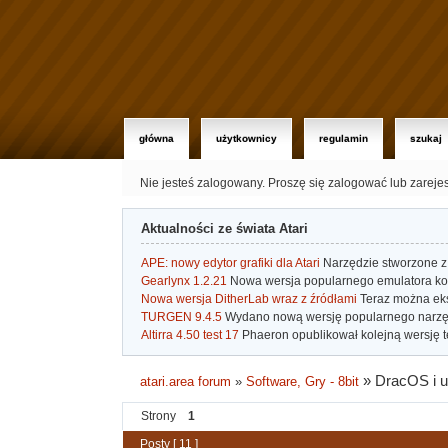
główna
użytkownicy
regulamin
szukaj
Nie jesteś zalogowany.
Proszę się zalogować lub zareje
Aktualności ze świata Atari
APE: nowy edytor grafiki dla Atari
Narzędzie stworzone z 
Gearlynx 1.2.21
Nowa wersja popularnego emulatora kons
Nowa wersja DitherLab wraz z źródłami
Teraz można eks
TURGEN 9.4.5
Wydano nową wersję popularnego narzę
Altirra 4.50 test 17
Phaeron opublikował kolejną wersję t
»
DracOS i 
atari.area forum
»
Software, Gry - 8bit
Strony
1
Posty [ 11 ]