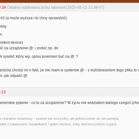
9:39
Ostatnio edytowany przez laborant (2025-05-15 15:39:47)
43 (a może wyższa i to chcę sprawdzić).
obię:
n:
istent device)
ść na urządzenie @: i zrobić np. dir
ik sysdef, który wg. opisu powinien być na @: ?
ardziej chodzi mi o fakt, że nie mam w systemie @: - z wylistowaniem tego pliku to
i: jak odpalić @:
4:15
merskie pytanie - co to za urządzenie? W życiu nie widziałem takiego czegoś (choc
 charakter kwantowy - student wie wszystko, ale jednocześnie nic nie pamięta.
ełek z klawiszami i światełkami. I jeden Vectrex, żeby nimi wszystkimi rządzić.