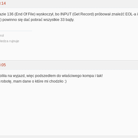
3:14
razie 136 (End Of File) wyskoczył, bo INPUT (Get Record) próbował znaleźć EOL-a i 
 powinno się dać pobrać wszystkie 33 bajty.
rol
iedza rujnuje
8:05
liła na wyjazd, więc podszedłem do właściwego kompa i tak!
ł robotę, mam dane o które mi chodziło :)