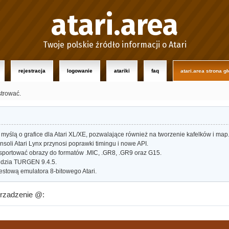
atari.area
Twoje polskie źródło informacji o Atari
rejestracja
logowanie
atariki
faq
atari.area strona g
strować.
myślą o grafice dla Atari XL/XE, pozwalające również na tworzenie kafelków i map
oli Atari Lynx przynosi poprawki timingu i nowe API.
portować obrazy do formatów .MIC, .GR8, .GR9 oraz G15.
dzia TURGEN 9.4.5.
estową emulatora 8-bitowego Atari.
urzadzenie @: