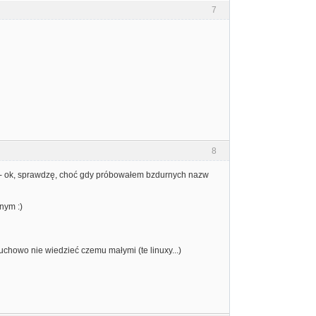
7
8
i - ok, sprawdzę, choć gdy próbowałem bzdurnych nazw
nym :)
uchowo nie wiedzieć czemu małymi (te linuxy...)