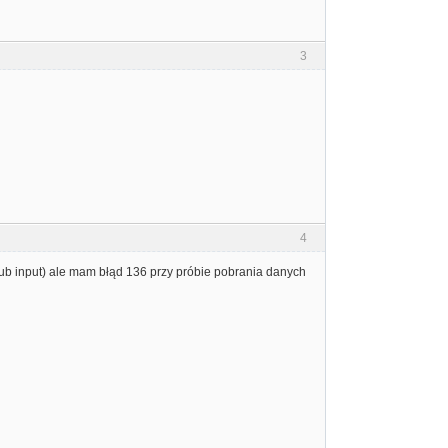
3
4
t lub input) ale mam błąd 136 przy próbie pobrania danych