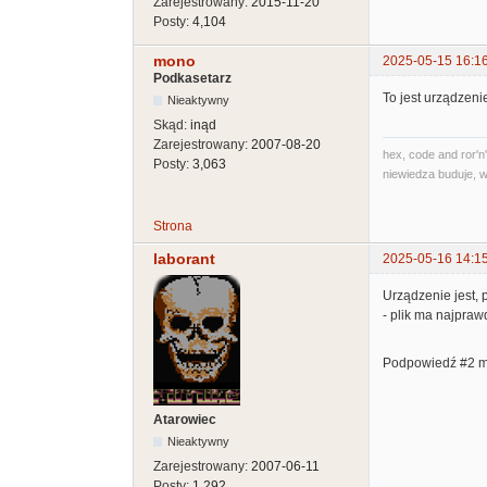
Zarejestrowany:
2015-11-20
Posty:
4,104
mono
2025-05-15 16:1
Podkasetarz
To jest urządzeni
Nieaktywny
Skąd:
inąd
Zarejestrowany:
2007-08-20
hex, code and ror'n'
Posty:
3,063
niewiedza buduje, w
Strona
laborant
2025-05-16 14:1
Urządzenie jest, 
- plik ma najpraw
Podpowiedź #2 mi
Atarowiec
Nieaktywny
Zarejestrowany:
2007-06-11
Posty:
1,292