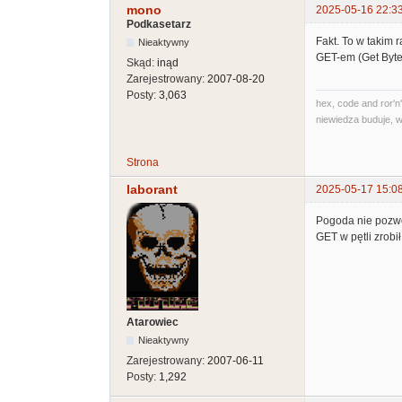
mono
2025-05-16 22:3
Podkasetarz
Fakt. To w takim 
Nieaktywny
GET-em (Get Byte)
Skąd:
inąd
Zarejestrowany:
2007-08-20
Posty:
3,063
hex, code and ror'n'
niewiedza buduje, w
Strona
laborant
2025-05-17 15:0
Pogoda nie pozwo
GET w pętli zrobi
Atarowiec
Nieaktywny
Zarejestrowany:
2007-06-11
Posty:
1,292