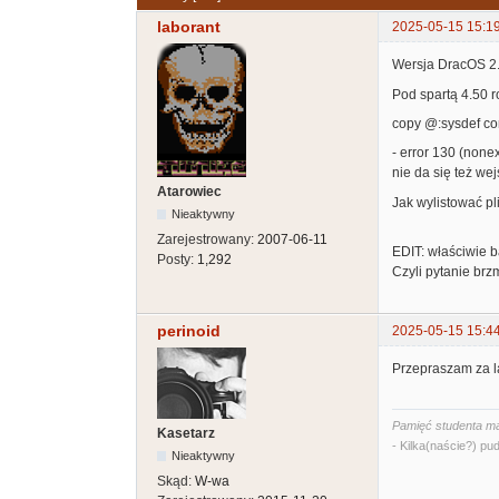
laborant
2025-05-15 15:1
Wersja DracOS 2.
Pod spartą 4.50 r
copy @:sysdef co
- error 130 (nonex
nie da się też wej
Atarowiec
Jak wylistować pl
Nieaktywny
Zarejestrowany:
2007-06-11
EDIT: właściwie b
Posty:
1,292
Czyli pytanie brzm
perinoid
2025-05-15 15:4
Przepraszam za la
Pamięć studenta ma
Kasetarz
- Kilka(naście?) pud
Nieaktywny
Skąd:
W-wa