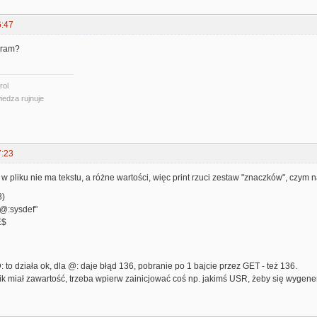
6:47
gram?
rol
iedza rujnuje
7:23
 w pliku nie ma tekstu, a różne wartości, więc print rzuci zestaw "znaczków", czym n
8)
@:sysdef"
E$
: to działa ok, dla @: daje błąd 136, pobranie po 1 bajcie przez GET - też 136.
ik miał zawartość, trzeba wpierw zainicjować coś np. jakimś USR, żeby się wygen