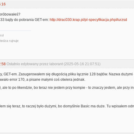
5:16
próbowałeś?
33 bajty do pobrania GET-em:
http://drac030.krap.pl/pl-specyfikacja.php#urzsd
rol
iedza rujnuje
2:58
Ostatnio edytowany przez laborant (2025-05-16 21:07:51)
ajty, GET-em. Zasugerowałem się długością pliku łącznie 128 bajtów. Nazwa dużym
wało error 170, a pisane małymi coś otwiera jednak.
ale to po łikendzie, bo teraz nie jestem przy kompie - to znaczy jestem, ale przy in
łem się teraz, to raczej było dużymi, bo domyślnie Basic ma duże. Tu wpisałem odr