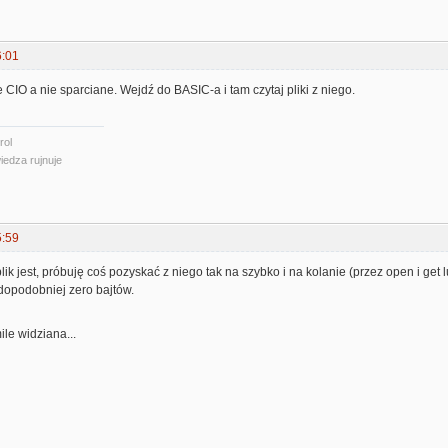
6:01
e CIO a nie sparciane. Wejdź do BASIC-a i tam czytaj pliki z niego.
rol
iedza rujnuje
5:59
plik jest, próbuję coś pozyskać z niego tak na szybko i na kolanie (przez open i ge
dopodobniej zero bajtów.
le widziana...