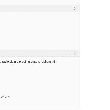
5
6
a razie się nie przejmujemy, to robiłem tak:
erował?