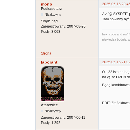
mono
2025-05-16 20:4
Podkasetarz
A z "@:SYSDEF" 
Nieaktywny
Tam powinny być 
Skąd:
inąd
Zarejestrowany:
2007-08-20
Posty:
3,063
hex, code and ror'n'
niewiedza buduje, w
Strona
laborant
2025-05-16 21:0
Ok, 33 istotne b
na @: to OPEN da
Będę kombinował, 
EDIT: Zreflektowa
Atarowiec
Nieaktywny
Zarejestrowany:
2007-06-11
Posty:
1,292