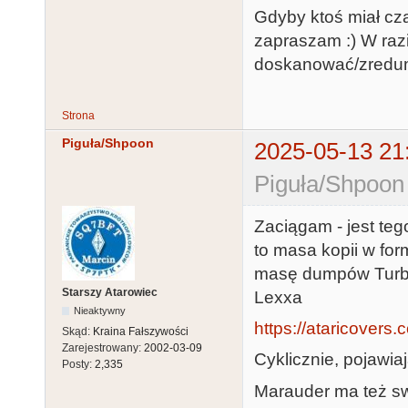
Gdyby ktoś miał cz
zapraszam :) W ra
doskanować/zredum
Strona
Piguła/Shpoon
2025-05-13 21
Piguła/Shpoon
Zaciągam - jest tego
to masa kopii w for
masę dumpów Turbo
Starszy Atarowiec
Lexxa
Nieaktywny
https://ataricovers
Skąd:
Kraina Fałszywości
Zarejestrowany:
2002-03-09
Cyklicznie, pojawia
Posty:
2,335
Marauder ma też s