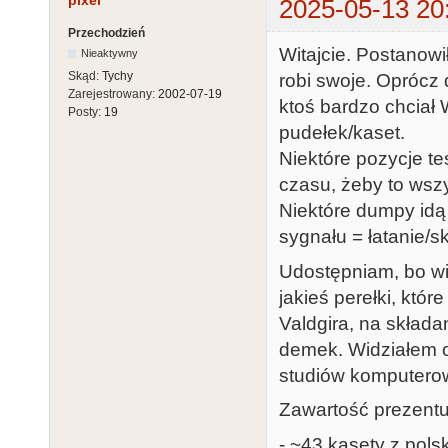
pixel
2025-05-13 20
Przechodzień
Witajcie. Postanow
Nieaktywny
Skąd:
Tychy
robi swoje. Opróc
Zarejestrowany:
2002-07-19
ktoś bardzo chciał 
Posty:
19
pudełek/kaset.
Niektóre pozycje t
czasu, żeby to wszy
Niektóre dumpy idą 
sygnału = łatanie/s
Udostępniam, bo wie
jakieś perełki, któr
Valdgira, na skład
demek. Widziałem o
studiów komputerow
Zawartość prezentuj
- ~43 kasety z polsk