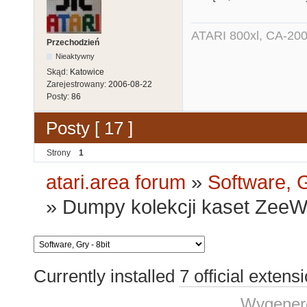
ATARI 800xl, CA-200
Przechodzień
Nieaktywny
Skąd:
Katowice
Zarejestrowany:
2006-08-22
Posty:
86
Posty [ 17 ]
Strony
1
atari.area forum
»
Software, G
»
Dumpy kolekcji kaset ZeeW
Currently installed
7 official extens
Wygenero