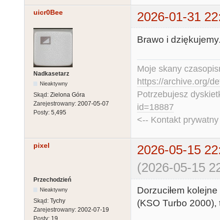
uicr0Bee
2026-01-31 22
Brawo i dziękujemy
Moje skany czasopism
Nadkasetarz
https://archive.org/d
Nieaktywny
Potrzebujesz dyskiet
Skąd:
Zielona Góra
Zarejestrowany:
2007-05-07
id=18887
Posty:
5,495
<-- Kontakt prywatn
pixel
2026-05-15 22
(2026-05-15 22
Przechodzień
Dorzuciłem kolejne
Nieaktywny
Skąd:
Tychy
(KSO Turbo 2000), 
Zarejestrowany:
2002-07-19
Posty:
19