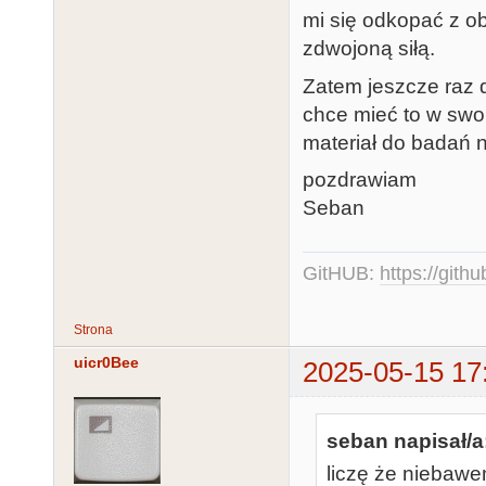
mi się odkopać z o
zdwojoną siłą.
Zatem jeszcze raz d
chce mieć to w swoi
materiał do badań 
pozdrawiam
Seban
GitHUB:
https://gith
Strona
uicr0Bee
2025-05-15 17
seban napisał/a
liczę że niebawe