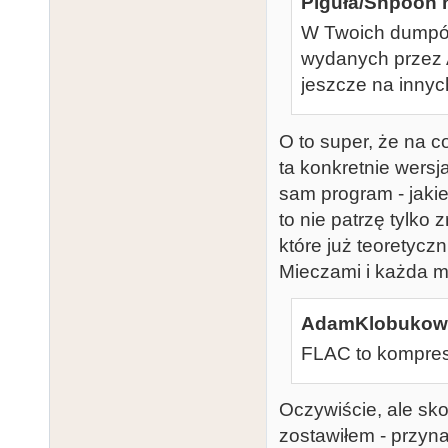
Piguła/Shpoon n
W Twoich dumpów
wydanych przez A
jeszcze na innych
O to super, że na c
ta konkretnie wersj
sam program - jakieś
to nie patrzę tylko
które już teoretycz
Mieczami i każda m
AdamKlobukowsk
FLAC to kompres
Oczywiście, ale sko
zostawiłem - przyna