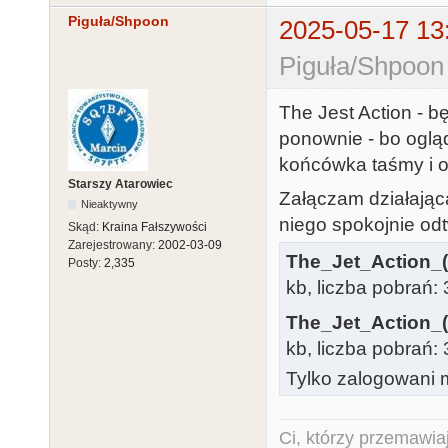
Piguła/Shpoon
2025-05-17 13
Piguła/Shpoon
The Jest Action - 
ponownie - bo ogląd
końcówka taśmy i os
Starszy Atarowiec
Załączam działającą
Nieaktywny
niego spokojnie od
Skąd:
Kraina Fałszywości
Zarejestrowany:
2002-03-09
The_Jet_Action_(
Posty:
2,335
kb, liczba pobrań:
The_Jet_Action_(
kb, liczba pobrań:
Tylko zalogowani m
Ci, którzy przemawia