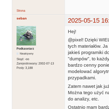
Strona
seban
2025-05-15 16
Hej!
@pixel! Dzięki WIE
tych materiałów. Ja
Podkasetarz
jakieś programiki 
Nieaktywny
"dumpów", to każdy
Skąd:
-oo
Zarejestrowany:
2002-07-13
bardzo cenny ponie
Posty:
3,188
modelować algorytm 
przypadkami.
Zatem nawet jak już
Można tego użyć na
do analizy, etc.
Ostatnio mam bardz