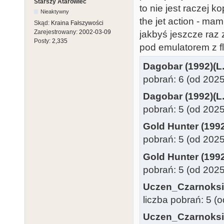
Starszy Atarowiec
to nie jest raczej ko
Nieaktywny
the jet action - m
Skąd:
Kraina Fałszywości
Zarejestrowany:
2002-03-09
jakbyś jeszcze raz z
Posty:
2,335
pod emulatorem z fla
Dagobar (1992)(L.
pobrań: 6 (od 202
Dagobar (1992)(L.
pobrań: 5 (od 202
Gold Hunter (1992
pobrań: 5 (od 202
Gold Hunter (1992
pobrań: 5 (od 202
Uczen_Czarnoksie
liczba pobrań: 5 (
Uczen_Czarnoksie