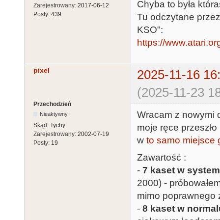
Chyba to była któr
Zarejestrowany:
2017-06-12
Posty:
439
Tu odczytane przez
KSO":
https://www.atari.or
pixel
2025-11-16 16
(2025-11-23 18
Przechodzień
Wracam z nowymi d
Nieaktywny
Skąd:
Tychy
moje ręce przeszło 
Zarejestrowany:
2002-07-19
w
to samo miejsce 
Posty:
19
Zawartość :
-
7 kaset w system
2000) - próbowałem
mimo poprawnego z
-
8 kaset w normal