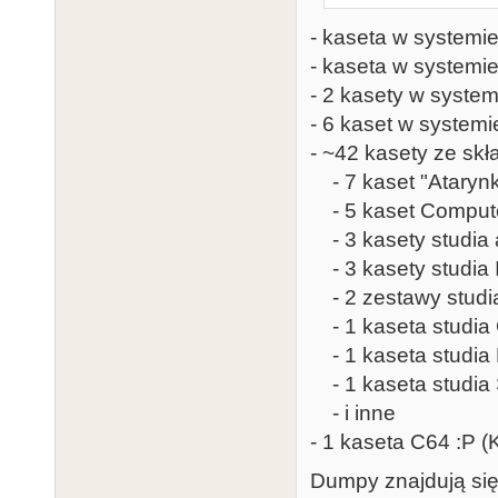
Avalon), Misj
- kaseta w systemie
[nadpisana] ,
- kaseta w systemie
(1991)(Mirage
- 2 kasety w system
Avalon), Pong
- 6 kaset w systemi
(1992)(Mirage
- ~42 kasety ze skł
Riot (1992)(D
- 7 kaset "Ataryn
Avalon), Robb
- 5 kaset Compute
(1991)(L.K. A
- 3 kasety studia 
(1992)(L.K. A
- 3 kasety studia 
Avalon), Tixo
- 2 zestawy studia
Avalon)[Turbo
- 1 kaseta studia 
(L.K. Avalon)
- 1 kaseta studia 
Software), Wł
- 1 kaseta studia 
- i inne
- 1 kaseta C64 :P 
Dumpy znajdują si