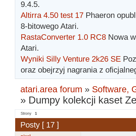
9.4.5.
Altirra 4.50 test 17
Phaeron opubli
8-bitowego Atari.
RastaConverter 1.0 RC8
Nowa wer
Atari.
Wyniki Silly Venture 2k26 SE
Pozn
oraz obejrzyj nagrania z oficjaln
atari.area forum
»
Software, G
»
Dumpy kolekcji kaset Z
Strony
1
Posty [ 17 ]