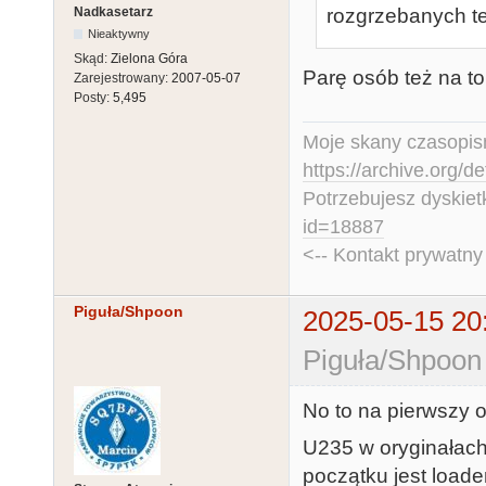
Nadkasetarz
rozgrzebanych t
Nieaktywny
Skąd:
Zielona Góra
Parę osób też na to 
Zarejestrowany:
2007-05-07
Posty:
5,495
Moje skany czasopism
https://archive.org/d
Potrzebujesz dyskiet
id=18887
<-- Kontakt prywatn
Piguła/Shpoon
2025-05-15 20
Piguła/Shpoon
No to na pierwszy 
U235 w oryginałach
początku jest loade