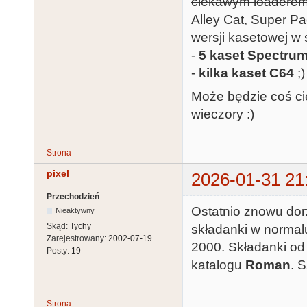
ciekawym loadere
Alley Cat, Super Pac
wersji kasetowej w 
-
5 kaset Spectru
-
kilka kaset C64
;)
Może będzie coś ci
wieczory :)
Strona
pixel
2026-01-31 21
Przechodzień
Ostatnio znowu dor
Nieaktywny
Skąd:
Tychy
składanki w normal
Zarejestrowany:
2002-07-19
2000. Składanki o
Posty:
19
katalogu
Roman
. 
Strona