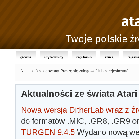
at
Twoje polskie źr
główna
użytkownicy
regulamin
szukaj
rejestr
Nie jesteś zalogowany.
Proszę się zalogować lub zarejestrować.
Aktualności ze świata Atari
Nowa wersja DitherLab wraz z źr
do formatów .MIC, .GR8, .GR9 o
TURGEN 9.4.5
Wydano nową wer