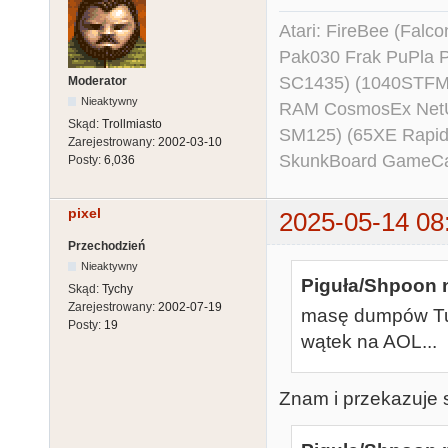
Atari: FireBee (Fal
Pak030 Frak PuPla
SC1435) (1040STFM
Moderator
Nieaktywny
RAM CosmosEx NetU
Skąd:
Trollmiasto
SM125) (65XE Rapi
Zarejestrowany:
2002-03-10
SkunkBoard GameCart
Posty:
6,036
pixel
2025-05-14 08
Przechodzień
Nieaktywny
Piguła/Shpoon n
Skąd:
Tychy
Zarejestrowany:
2002-07-19
masę dumpów Tur
Posty:
19
wątek na AOL...
Znam i przekazuje s