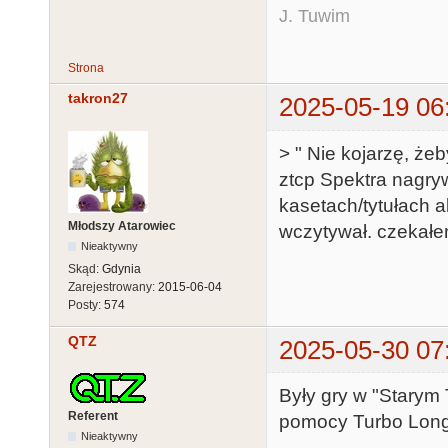
J. Tuwim
Strona
takron27
2025-05-19 06
> " Nie kojarzę, że
ztcp Spektra nagry
kasetach/tytułach ale
Młodszy Atarowiec
wczytywał. czekałe
Nieaktywny
Skąd:
Gdynia
Zarejestrowany:
2015-06-04
Posty:
574
QTZ
2025-05-30 07
Były gry w "Starym
Referent
pomocy Turbo Long 
Nieaktywny