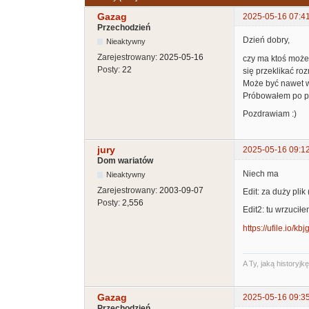
Gazag
2025-05-16 07:4
Przechodzień
Dzień dobry,
Nieaktywny
Zarejestrowany:
2025-05-16
czy ma ktoś może 
Posty:
22
się przeklikać r
Może być nawet w
Próbowałem po pro
Pozdrawiam :)
jury
2025-05-16 09:1
Dom wariatów
Niech ma
Nieaktywny
Zarejestrowany:
2003-09-07
Edit: za duży plik
Posty:
2,556
Edit2: tu wrzucił
https://ufile.io/kbj
A Ty, jaką historyj
Gazag
2025-05-16 09:3
Przechodzień