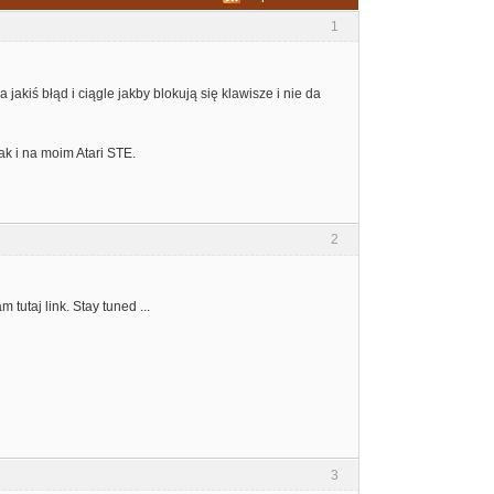
1
jakiś błąd i ciągle jakby blokują się klawisze i nie da
ak i na moim Atari STE.
2
tutaj link. Stay tuned ...
3