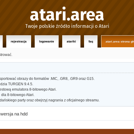
atari.area
Twoje polskie źródło informacji o Atari
rejestracja
logowanie
atariki
faq
atari.area strona g
strować.
portować obrazy do formatów .MIC, .GR8, .GR9 oraz G15.
dzia TURGEN 9.4.5.
estową emulatora 8-bitowego Atari.
dla 8-bitowego Atari.
ańskiego party oraz obejrzyj nagrania z oficjalnego streamu.
 wersja na hdd