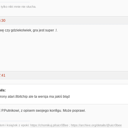
ylko nikt mnie nie słucha.
6:30
ę czy gdziekolwiek, gra jest super .!.
7:41
ł/a:
rony atari.8bitchip ale ta wersja ma jakiś błąd
ć P.Putnikowi, z opisem swojego konfigu. Może poprawi.
sm i książek z epoki:
https://chomikuj.pl/uicr0Bee
;
https://archive.org/details/@uicr0bee