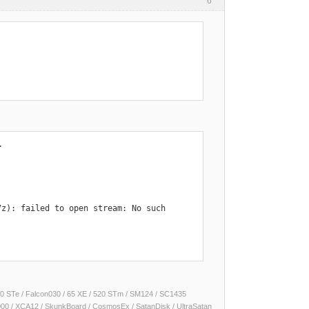
6


z): failed to open stream: No such 
 1040 STe / Falcon030 / 65 XE / 520 STm / SM124 / SC1435
000 / XCA12 / SkunkBoard / CosmosEx / SatanDisk / UltraSatan