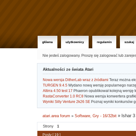
główna
użytkownicy
regulamin
szukaj
Nie jesteś zalogowany.
Proszę się zalogować lub zareje
Aktualności ze świata Atari
Nowa wersja DitherLab wraz z źródłami
Teraz można eks
TURGEN 9.4.5
Wydano nową wersję popularnego narzę
Altirra 4.50 test 17
Phaeron opublikował kolejną wersję t
RastaConverter 1.0 RC8
Nowa wersja konwertera grafiki 
Wyniki Silly Venture 2k26 SE
Poznaj wyniki konkursów gd
»
Ishar 3
atari.area forum
»
Software, Gry - 16/32bit
Strony
1
Posty [ 19 ]