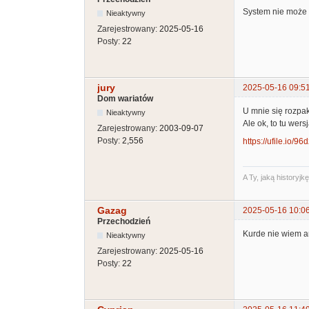
System nie może 
Nieaktywny
Zarejestrowany:
2025-05-16
Posty:
22
jury
2025-05-16 09:5
Dom wariatów
U mnie się rozpa
Nieaktywny
Ale ok, to tu wer
Zarejestrowany:
2003-09-07
Posty:
2,556
https://ufile.io/96
A Ty, jaką historyj
Gazag
2025-05-16 10:0
Przechodzień
Kurde nie wiem a
Nieaktywny
Zarejestrowany:
2025-05-16
Posty:
22