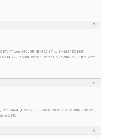
7
 1040 STe / Falcon030 / 65 XE / 520 STm / SM124 / SC1435
000 / XCA12 / SkunkBoard / CosmosEx / SatanDisk / UltraSatan
8
Atari 800XL (RAMBO XL 256kB), Atari 600XL (64kB), Sinclair
dore C64C.
9