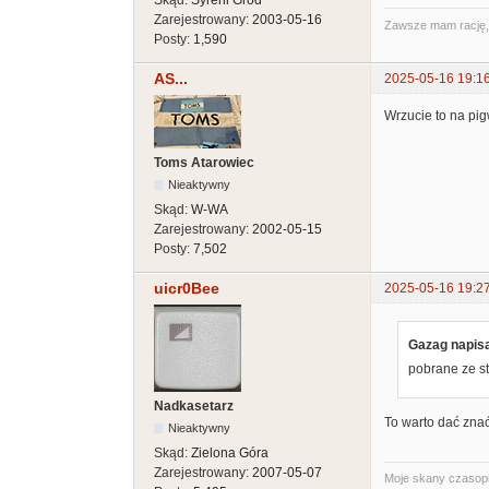
Zarejestrowany:
2003-05-16
Zawsze mam rację, t
Posty:
1,590
AS...
2025-05-16 19:1
Wrzucie to na pigw
Toms Atarowiec
Nieaktywny
Skąd:
W-WA
Zarejestrowany:
2002-05-15
Posty:
7,502
uicr0Bee
2025-05-16 19:2
Gazag napisa
pobrane ze st
Nadkasetarz
To warto dać zna
Nieaktywny
Skąd:
Zielona Góra
Zarejestrowany:
2007-05-07
Moje skany czasopi