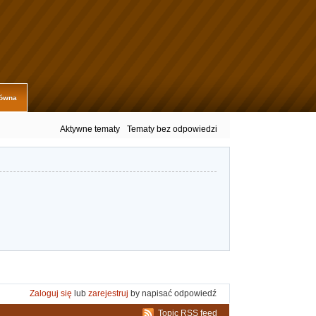
łówna
Aktywne tematy
Tematy bez odpowiedzi
Zaloguj się
lub
zarejestruj
by napisać odpowiedź
Topic RSS feed