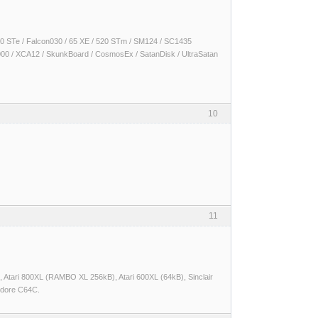
 1040 STe / Falcon030 / 65 XE / 520 STm / SM124 / SC1435
000 / XCA12 / SkunkBoard / CosmosEx / SatanDisk / UltraSatan
10
11
Atari 800XL (RAMBO XL 256kB), Atari 600XL (64kB), Sinclair
dore C64C.