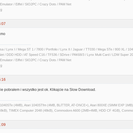
Emulator / Eiffel / SIO2PC / Crazy Dots / PAM Net
rg
6:07
samo
sa / Lynx I / Mega ST 1 / 7800 / Portfolio / Lynx II / Jaguar / TT030 / Mega STe / 800 XL /
Net / DDD HDD / AT Speed C16 / TF536 / SDrive / PAK68/3 / Lynx Multi Card / LDW Super 2
Emulator / Eiffel / SIO2PC / Crazy Dots / PAM Net
rg
5:16
nie pobrałem i wszystko jest ok. Klikajcie na Slow Download.
ri 1040STe (4MB), Atari 1040STfm (4MB, BLiTTER, AT-ONCE+), Atari 800XE (SIMM EXP 1MB), 
kB), TIMEX Computer 2048 (48kB), Commodore A600 (2MB+4MB, HDD CF 4GB), Commo
1:09