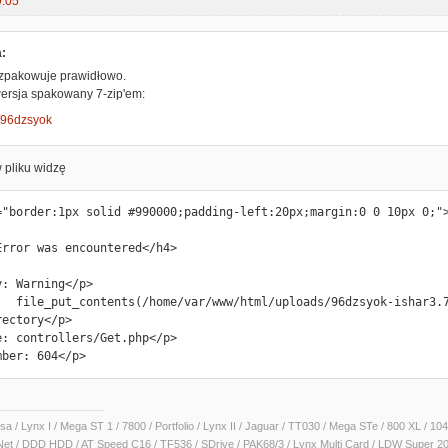
9:05
a:
ozpakowuje prawidłowo.
 wersja spakowany 7-zip'em:
io/96dzsyok
 pliku widzę
="border:1px solid #990000;padding-left:20px;margin:0 0 10px 0;">
Error was encountered</h4>

: Warning</p>

:  file_put_contents(/home/var/www/html/uploads/96dzsyok-ishar3.7
ectory</p>

e: controllers/Get.php</p>

mber: 604</p>
sa / Lynx I / Mega ST 1 / 7800 / Portfolio / Lynx II / Jaguar / TT030 / Mega STe / 800 XL /
Net / DDD HDD / AT Speed C16 / TF536 / SDrive / PAK68/3 / Lynx Multi Card / LDW Super 2