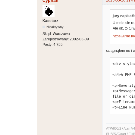
Cyprian
2025-05-16 11:4
jury napisał/
Kasetarz
U mnie się r
Nieaktywny
Ale ok, to tu
Skąd:
Warszawa
https://ufile.
Zarejestrowany:
2002-03-09
Posty:
4,755
ściągnąłem no i w
<div style
<h4>A PHP 
<p>Severity
<p>Message
file or dir
<p>Filenam
<p>Line Nu
ATW800/2 / Atari V4
SUB/AVGcart / Fuji