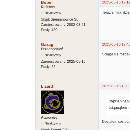
Bober
2025-05-16 17:1
Referent
Teraz śmiga, dzię
Nieaktywny
Skąd:
Siemianowice Sl.
Zarejestrowany:
2002-08-21
Posty:
430
Gazag
2025-05-16 17:4
Przechodzień
Sciąga się rozpako
Nieaktywny
Zarejestrowany:
2025-05-16
Posty:
22
Lizard
2025-05-16 18:0
Cyprian napi
ściągnąłem no
Atarowiec
Dostałem coś pod
Nieaktywny
Skąd:
Syreni Gród