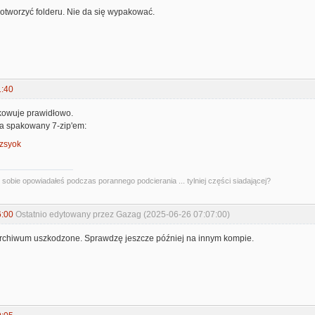
otworzyć folderu. Nie da się wypakować.
1:40
kowuje prawidłowo.
sja spakowany 7-zip'em:
dzsyok
kę sobie opowiadałeś podczas porannego podcierania ... tylniej części siadającej?
6:00
Ostatnio edytowany przez Gazag (2025-06-26 07:07:00)
rchiwum uszkodzone. Sprawdzę jeszcze później na innym kompie.