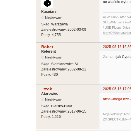
no właśnie wybra
Kasetarz
ATW800/2 / Atari V4
Nieaktywny
SUB/AVGcart / Fuji
Skąd:
Warszawa
/ USB Floppy Drive 
Zarejestrowany:
2002-03-09
http://260ste.atari.o
Posty:
4,755
Bober
2025-05-16 15:3
Referent
Ja mam jak Cypri
Nieaktywny
Skąd:
Siemianowice Sl.
Zarejestrowany:
2002-08-21
Posty:
430
_tzok_
2025-05-16 17:0
Atarowiec
https://mega.nz/
Nieaktywny
Skąd:
Bielsko-Biała
Zarejestrowany:
2017-06-15
Moja kolekcja: Ata
Posty:
1,516
ZX SPECTRUM+ (48