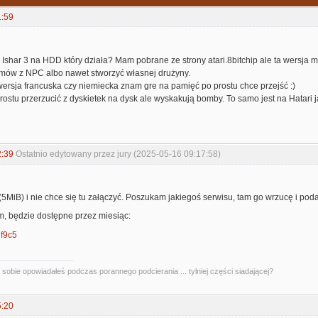
1:59
Ishar 3 na HDD który działa? Mam pobrane ze strony atari.8bitchip ale ta wersja ma 
ozmów z NPC albo nawet stworzyć własnej drużyny.
ersja francuska czy niemiecka znam gre na pamięć po prostu chce przejść :)
stu przerzucić z dyskietek na dysk ale wyskakują bomby. To samo jest na Hatari j
2:39
Ostatnio edytowany przez jury (2025-05-16 09:17:58)
 (5MiB) i nie chce się tu załączyć. Poszukam jakiegoś serwisu, tam go wrzucę i podam 
em, będzie dostępne przez miesiąc:
gf9c5
kę sobie opowiadałeś podczas porannego podcierania ... tylniej części siadającej?
5:20