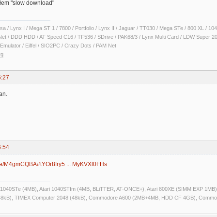
łem "slow download"
sa / Lynx I / Mega ST 1 / 7800 / Portfolio / Lynx II / Jaguar / TT030 / Mega STe / 800 XL /
Net / DDD HDD / AT Speed C16 / TF536 / SDrive / PAK68/3 / Lynx Multi Card / LDW Super 2
Emulator / Eiffel / SIO2PC / Crazy Dots / PAM Net
rg
5:27
an.
6:54
file/M4gmCQBA#tYOr8fry5 ... MyKVXl0FHs
ri 1040STe (4MB), Atari 1040STfm (4MB, BLiTTER, AT-ONCE+), Atari 800XE (SIMM EXP 1MB), 
kB), TIMEX Computer 2048 (48kB), Commodore A600 (2MB+4MB, HDD CF 4GB), Commo