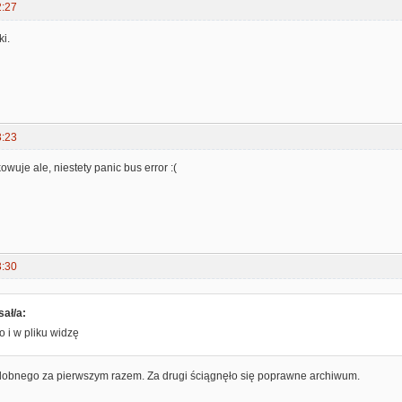
2:27
ki.
3:23
wuje ale, niestety panic bus error :(
3:30
sał/a:
 i w pliku widzę
obnego za pierwszym razem. Za drugi ściągnęło się poprawne archiwum.