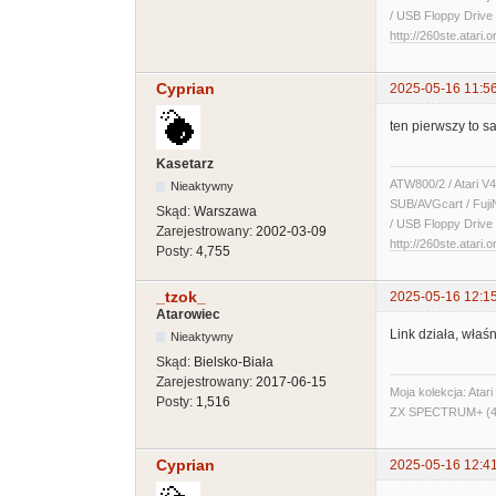
/ USB Floppy Drive 
http://260ste.atari.o
Cyprian
2025-05-16 11:5
ten pierwszy to 
Kasetarz
ATW800/2 / Atari V4
Nieaktywny
SUB/AVGcart / Fuji
Skąd:
Warszawa
/ USB Floppy Drive 
Zarejestrowany:
2002-03-09
http://260ste.atari.o
Posty:
4,755
_tzok_
2025-05-16 12:1
Atarowiec
Link działa, właś
Nieaktywny
Skąd:
Bielsko-Biała
Zarejestrowany:
2017-06-15
Moja kolekcja: Ata
Posty:
1,516
ZX SPECTRUM+ (48
Cyprian
2025-05-16 12:4