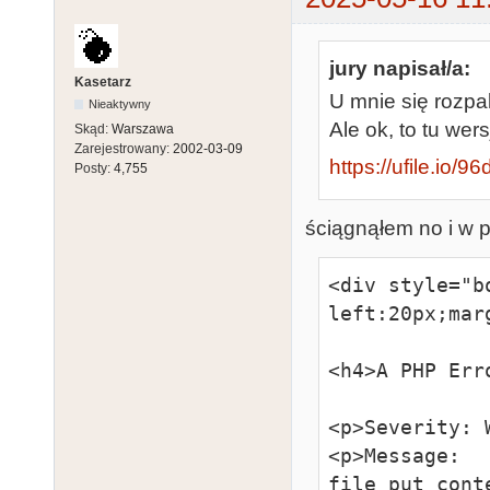
jury napisał/a:
Kasetarz
U mnie się rozp
Nieaktywny
Ale ok, to tu we
Skąd:
Warszawa
Zarejestrowany:
2002-03-09
https://ufile.io/9
Posty:
4,755
ściągnąłem no i w p
<div style="b
left:20px;mar
<h4>A PHP Err
<p>Severity: 
<p>Message:  
file_put_cont