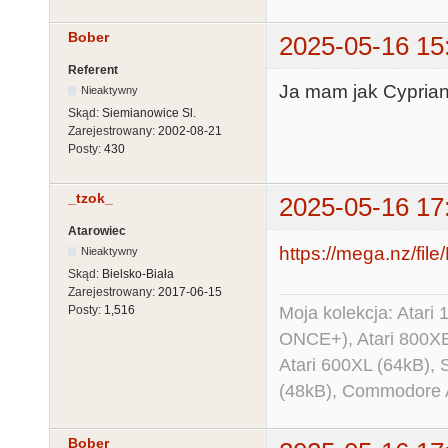
Bober
2025-05-16 15
Referent
Ja mam jak Cyprian
Nieaktywny
Skąd:
Siemianowice Sl.
Zarejestrowany:
2002-08-21
Posty:
430
_tzok_
2025-05-16 17
Atarowiec
https://mega.nz/f
Nieaktywny
Skąd:
Bielsko-Biała
Zarejestrowany:
2017-06-15
Moja kolekcja: Atar
Posty:
1,516
ONCE+), Atari 800X
Atari 600XL (64kB)
(48kB), Commodore
Bober