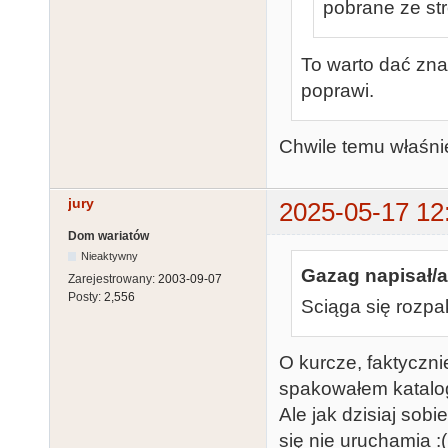
pobrane ze str
To warto dać zna
poprawi.
Chwile temu właśnie
jury
2025-05-17 12
Dom wariatów
Nieaktywny
Gazag napisał/a
Zarejestrowany:
2003-09-07
Posty:
2,556
Sciąga się rozpak
O kurcze, faktyczni
spakowałem katalog
Ale jak dzisiaj sob
się nie uruchamia :(