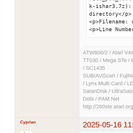
k-ishar3.7z):
directory</p>

<p>Filename: 
<p>Line Numbe
ATW800/2 / Atari V4sa 
TT030 / Mega STe / 
/ SC1435
SUB/AVGcart / FujiN
/ Lynx Multi Card /
SatanDisk / UltraSat
Dots / PAM Net
http://260ste.atari.or
Cyprian
2025-05-16 11