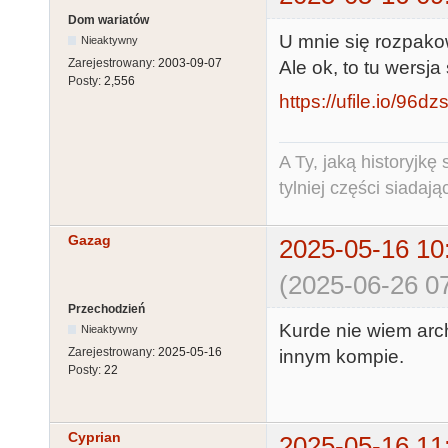
Dom wariatów
U mnie się rozpako
Nieaktywny
Zarejestrowany:
2003-09-07
Ale ok, to tu wersj
Posty:
2,556
https://ufile.io/96dz
A Ty, jaką historyjk
tylniej części siadają
Gazag
2025-05-16 10
(2025-06-26 07
Przechodzień
Kurde nie wiem ar
Nieaktywny
Zarejestrowany:
2025-05-16
innym kompie.
Posty:
22
Cyprian
2025-05-16 11