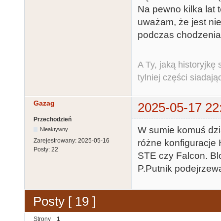
Na pewno kilka lat 
uważam, że jest ni
podczas chodzenia) 
A Ty, jaką historyjk
tylniej części siadają
Gazag
2025-05-17 22
Przechodzień
W sumie komuś dział
Nieaktywny
Zarejestrowany:
2025-05-16
różne konfiguracje 
Posty:
22
STE czy Falcon. Bl
P.Putnik podejrzew
Posty [ 19 ]
Strony
1