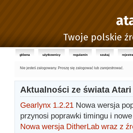
at
Twoje polskie źr
główna
użytkownicy
regulamin
szukaj
rejestr
Nie jesteś zalogowany.
Proszę się zalogować lub zarejestrować.
Aktualności ze świata Atari
Gearlynx 1.2.21
Nowa wersja popu
przynosi poprawki timingu i nowe
Nowa wersja DitherLab wraz z źr