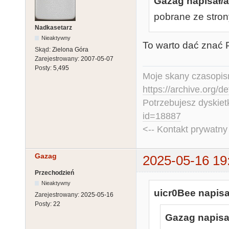
Gazag napisał/a
pobrane ze strony
Nadkasetarz
Nieaktywny
To warto dać znać 
Skąd:
Zielona Góra
Zarejestrowany:
2007-05-07
Posty:
5,495
Moje skany czasopism
https://archive.org/d
Potrzebujesz dyskiet
id=18887
<-- Kontakt prywatn
Gazag
2025-05-16 19
Przechodzień
Nieaktywny
uicr0Bee napisa
Zarejestrowany:
2025-05-16
Posty:
22
Gazag napisał