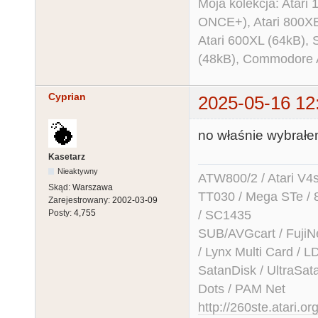
Moja kolekcja: Atar
ONCE+), Atari 800X
Atari 600XL (64kB)
(48kB), Commodore
Cyprian
2025-05-16 12
no właśnie wybrałe
Kasetarz
Nieaktywny
ATW800/2 / Atari V4sa 
Skąd:
Warszawa
TT030 / Mega STe / 
Zarejestrowany:
2002-03-09
/ SC1435
Posty:
4,755
SUB/AVGcart / FujiN
/ Lynx Multi Card /
SatanDisk / UltraSat
Dots / PAM Net
http://260ste.atari.or