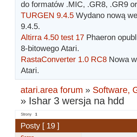
do formatów .MIC, .GR8, .GR9 o
TURGEN 9.4.5
Wydano nową wer
9.4.5.
Altirra 4.50 test 17
Phaeron opubli
8-bitowego Atari.
RastaConverter 1.0 RC8
Nowa wer
Atari.
atari.area forum
»
Software, G
»
Ishar 3 wersja na hdd
Strony
1
Posty [ 19 ]