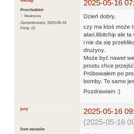
Gazag
2025-05-16 07
Przechodzień
Dzień dobry,
Nieaktywny
Zarejestrowany:
2025-05-16
czy ma ktoś może I
Posty:
22
atari.8bitchip ale t
i nie da się przekl
drużyny.
Może być nawet wer
prostu chce przejść 
Próbowałem po pros
bomby. To samo jest
Pozdrawiam :)
jury
2025-05-16 09
(2025-05-16 09
Dom wariatów