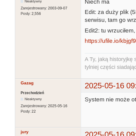
Niech ma
Nieaktywny
Zarejestrowany:
2003-09-07
Edit: za duży plik 
Posty:
2,556
serwisu, tam go wrzu
Edit2: tu wrzuciłem
https://ufile.io/kbjgf
A Ty, jaką historyjk
tylniej części siadają
Gazag
2025-05-16 09
Przechodzień
System nie może ot
Nieaktywny
Zarejestrowany:
2025-05-16
Posty:
22
jury
2025-05-16 09