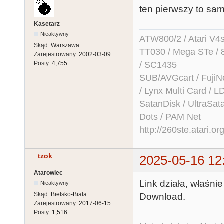
ten pierwszy to sa
Kasetarz
Nieaktywny
ATW800/2 / Atari V4sa 
Skąd:
Warszawa
TT030 / Mega STe / 
Zarejestrowany:
2002-03-09
/ SC1435
Posty:
4,755
SUB/AVGcart / FujiN
/ Lynx Multi Card /
SatanDisk / UltraSat
Dots / PAM Net
http://260ste.atari.or
_tzok_
2025-05-16 12
Atarowiec
Link działa, właśnie
Nieaktywny
Skąd:
Bielsko-Biała
Download.
Zarejestrowany:
2017-06-15
Posty:
1,516