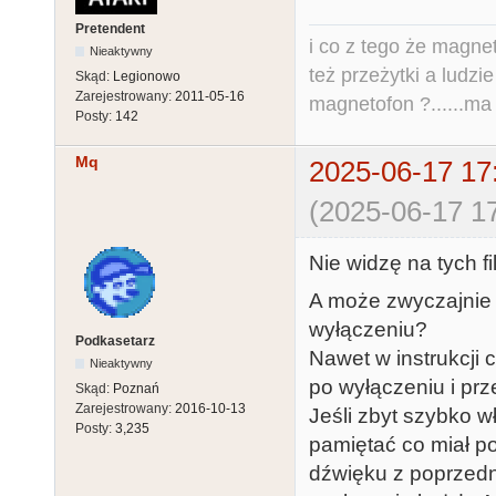
Pretendent
i co z tego że magne
Nieaktywny
też przeżytki a ludzi
Skąd:
Legionowo
Zarejestrowany:
2011-05-16
magnetofon ?......ma
Posty:
142
Mq
2025-06-17 17
(2025-06-17 17
Nie widzę na tych f
A może zwyczajnie
wyłączeniu?
Podkasetarz
Nawet w instrukcji
Nieaktywny
po wyłączeniu i p
Skąd:
Poznań
Zarejestrowany:
2016-10-13
Jeśli zbyt szybko 
Posty:
3,235
pamiętać co miał po
dźwięku z poprzedni