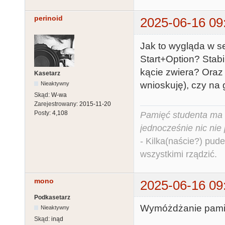
perinoid
2025-06-16 09
Jak to wygląda w se
Start+Option? Stab
kącie zwiera? Oraz 
Kasetarz
wnioskuję), czy na
Nieaktywny
Skąd:
W-wa
Zarejestrowany:
2015-11-20
Posty:
4,108
Pamięć studenta ma c
jednocześnie nic nie
- Kilka(naście?) pude
wszystkimi rządzić.
mono
2025-06-16 09
Podkasetarz
Wymóżdżanie pami
Nieaktywny
Skąd:
inąd