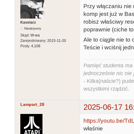
Przy włączaniu nie 
komp jest już w Bas
robisz właściwy re
Kasetarz
poprawnie (ciche to
Nieaktywny
Skąd:
W-wa
Ale to ciągle nie to
Zarejestrowany:
2015-11-20
Posty:
4,108
Teście i wciśnij jed
Pamięć studenta ma c
jednocześnie nic nie
- Kilka(naście?) pude
wszystkimi rządzić.
Lampart_28
2025-06-17 16
https://youtu.be/
właśnie