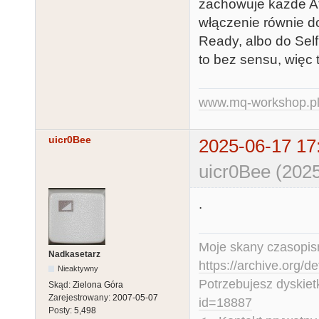
zachowuje każde At
włączenie równie d
Ready, albo do Self 
to bez sensu, więc 
www.mq-workshop.p
uicr0Bee
2025-06-17 17
uicr0Bee (2025
.
Moje skany czasopism
Nadkasetarz
https://archive.org/d
Nieaktywny
Potrzebujesz dyskiet
Skąd:
Zielona Góra
Zarejestrowany:
2007-05-07
id=18887
Posty:
5,498