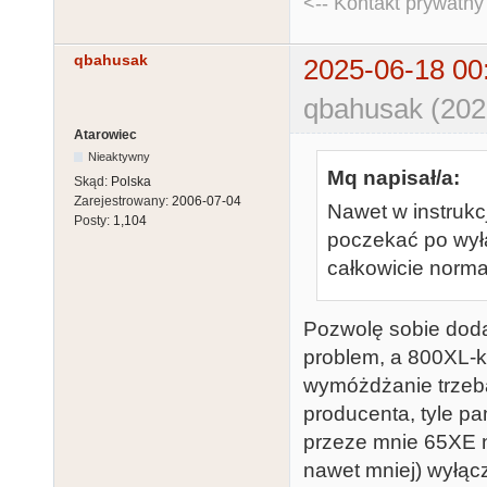
<-- Kontakt prywatn
qbahusak
2025-06-18 00
qbahusak (202
Atarowiec
Nieaktywny
Mq napisał/a:
Skąd:
Polska
Zarejestrowany:
2006-07-04
Nawet w instrukc
Posty:
1,104
poczekać po wyłą
całkowicie normal
Pozwolę sobie doda
problem, a 800XL-ki
wymóżdżanie trzeba
producenta, tyle p
przeze mnie 65XE n
nawet mniej) wyłąc