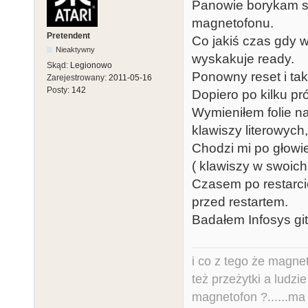
Panowie borykam s
magnetofonu.
Pretendent
Co jakiś czas gdy 
Nieaktywny
wyskakuje ready.
Skąd:
Legionowo
Ponowny reset i ta
Zarejestrowany:
2011-05-16
Posty:
142
Dopiero po kilku pr
Wymieniłem folie n
klawiszy literowych
Chodzi mi po głowie
( klawiszy w swoich
Czasem po restarci
przed restartem.
Badałem Infosys git
i co z tego że magne
też przeżytki a ludzi
magnetofon ?......ma