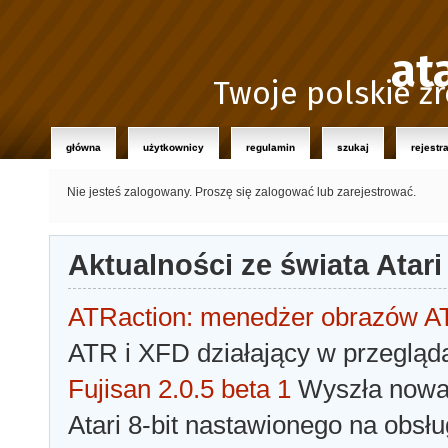
at
Twoje polskie źr
główna
użytkownicy
regulamin
szukaj
rejestr
Nie jesteś zalogowany.
Proszę się zalogować lub zarejestrować.
Aktualności ze świata Atari
ATRaction: menedżer obrazów 
ATR i XFD działający w przegląda
Fujisan 2.0.5 beta 1
Wyszła nowa 
Atari 8-bit nastawionego na obsłu