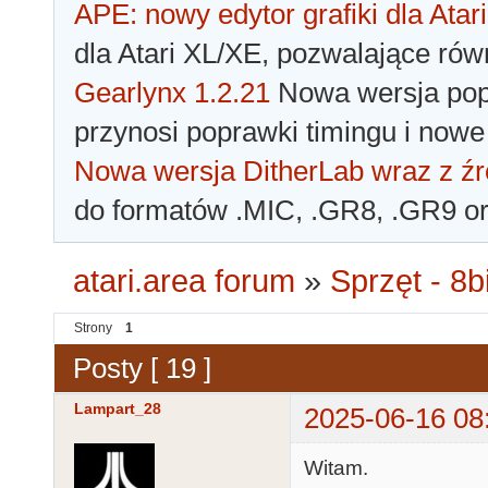
APE: nowy edytor grafiki dla Atari
dla Atari XL/XE, pozwalające rów
Gearlynx 1.2.21
Nowa wersja popu
przynosi poprawki timingu i nowe
Nowa wersja DitherLab wraz z źr
do formatów .MIC, .GR8, .GR9 o
atari.area forum
»
Sprzęt - 8bi
Strony
1
Posty [ 19 ]
Lampart_28
2025-06-16 08
Witam.