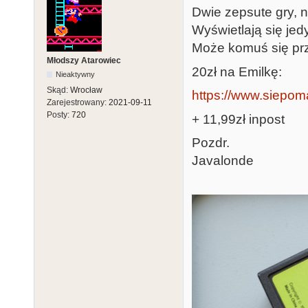
Dwie zepsute gry, n
Wyświetlają się jed
Może komuś się pr
Młodszy Atarowiec
20zł na Emilkę:
Nieaktywny
Skąd:
Wrocław
https://www.siepoma
Zarejestrowany:
2021-09-11
Posty:
720
+ 11,99zł inpost
Pozdr.
Javalonde