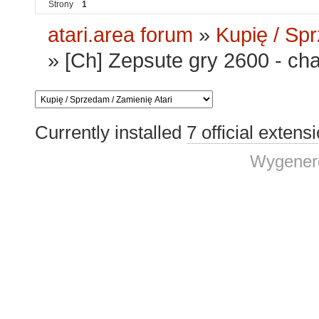
Strony
1
atari.area forum
»
Kupię / Sp
»
[Ch] Zepsute gry 2600 - ch
Currently installed
7 official extens
Wygenero