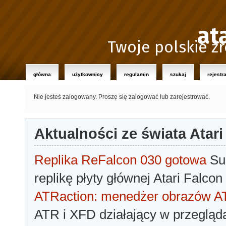
at
Twoje polskie źr
główna
użytkownicy
regulamin
szukaj
rejestr
Nie jesteś zalogowany.
Proszę się zalogować lub zarejestrować.
Aktualności ze świata Atari
Replika ReFalcon 030 gotowa
Sua
replikę płyty głównej Atari Falcon
ATRaction: menedżer obrazów 
ATR i XFD działający w przegląda