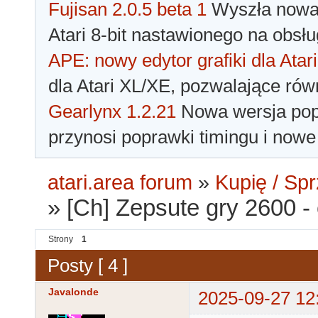
Fujisan 2.0.5 beta 1
Wyszła nowa 
Atari 8-bit nastawionego na obsłu
APE: nowy edytor grafiki dla Atari
dla Atari XL/XE, pozwalające rów
Gearlynx 1.2.21
Nowa wersja popu
przynosi poprawki timingu i nowe
atari.area forum
»
Kupię / Sp
»
[Ch] Zepsute gry 2600 -
Strony
1
Posty [ 4 ]
Javalonde
2025-09-27 12