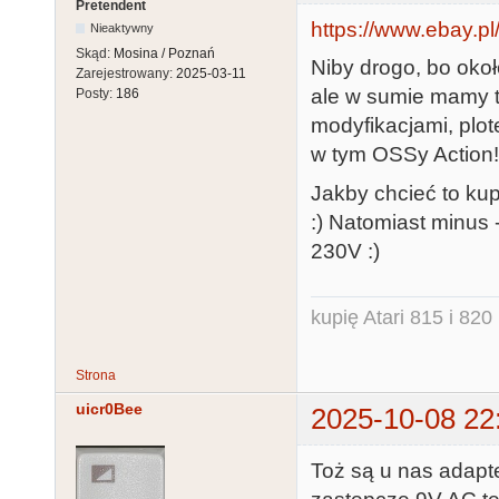
Pretendent
https://www.ebay.p
Nieaktywny
Skąd:
Mosina / Poznań
Niby drogo, bo okoł
Zarejestrowany:
2025-03-11
ale w sumie mamy 
Posty:
186
modyfikacjami, plo
w tym OSSy Action!
Jakby chcieć to ku
:) Natomiast minus 
230V :)
kupię Atari 815 i 820 
Strona
uicr0Bee
2025-10-08 22
Toż są u nas adapt