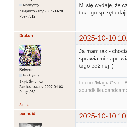
Mi się wydaje, że c
Nieaktywny
Zarejestrowany:
2014-08-20
takiego sprzętu daj
Posty:
512
Drakon
2025-10-10 10
Ja mam tak - choci
sprawia mi naprawia
tego później :)
Referent
Nieaktywny
Skąd:
Świdnica
fb.com/MagiaOsmiuBit
Zarejestrowany:
2007-04-03
soundkiller.bandcam
Posty:
263
Strona
perinoid
2025-10-10 10