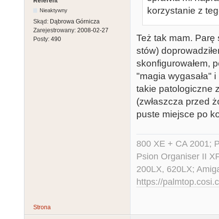
Referent
korzystanie z teg
Nieaktywny
Skąd:
Dąbrowa Górnicza
Zarejestrowany:
2008-02-27
Też tak mam. Parę 
Posty:
490
stów) doprowadziłe
skonfigurowałem, p
"magia wygasała" i 
takie patologiczne
(zwłaszcza przed ż
puste miejsce po ko
800 XE + CA 2001; Po
Psion Organiser II X
200LX, 620LX; Amig
https://palmtop.cosi.
Strona