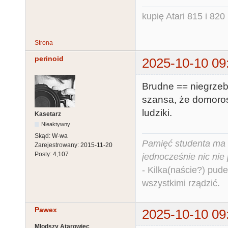
kupię Atari 815 i 820 
Strona
perinoid
2025-10-10 09
Brudne == niegrzeba
szansa, że domoros
ludziki.
Kasetarz
Nieaktywny
Skąd:
W-wa
Pamięć studenta ma c
Zarejestrowany:
2015-11-20
Posty:
4,107
jednocześnie nic nie
- Kilka(naście?) pude
wszystkimi rządzić.
Pawex
2025-10-10 09
Młodszy Atarowiec