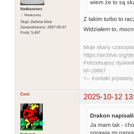
wiem że to są sk
Nadkasetarz
Nieaktywny
Z takim turbo to rac
Skąd:
Zielona Góra
Zarejestrowany:
2007-05-07
Widziałem to, mocn
Posty:
5,497
Moje skany czasopism
https://archive.org/d
Potrzebujesz dyskiet
id=18887
<-- Kontakt prywatn
Cosi
2025-10-12 13
Drakon napisał/
Ja mam tak - cho
sprawia mi napra