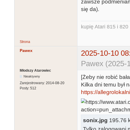
zawsze podmieniam 
się da).
kupię Atari 815 i 820 
Strona
Pawex
2025-10-10 08
Pawex (2025-1
Młodszy Atarowiec
[Żeby nie robić bał
Nieaktywny
Zarejestrowany:
2014-08-20
Kilka dni temu był 
Posty:
512
https://allegrolokal
sonix.jpg
195.76 kb
Tylko zalogowani m