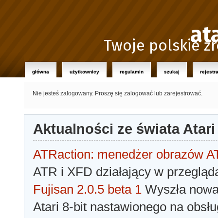
at
Twoje polskie źr
główna
użytkownicy
regulamin
szukaj
rejestr
Nie jesteś zalogowany.
Proszę się zalogować lub zarejestrować.
Aktualności ze świata Atari
ATRaction: menedżer obrazów 
ATR i XFD działający w przegląda
Fujisan 2.0.5 beta 1
Wyszła nowa 
Atari 8-bit nastawionego na obsłu