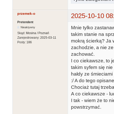
przemek-o
2025-10-10 08
Pretendent
Mnie tylko zastana
Nieaktywny
Skąd:
Mosina / Poznań
takim stanie na spr
Zarejestrowany:
2025-03-11
mokrą ścierką? Ja 
Posty:
186
zachodzie, a nie ze
zachować.
I co ciekawsze, to 
takim syfem się nie
hałdy ze śmieciami 
:/ A do tego opisan
Chociaż tutaj trzeba
A co ciekawsze - lu
I tak - wiem że to 
powstrzymać.