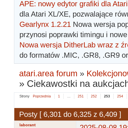
APE: nowy edytor grafiki dla Atari
dla Atari XL/XE, pozwalające rów
Gearlynx 1.2.21
Nowa wersja popu
przynosi poprawki timingu i nowe
Nowa wersja DitherLab wraz z źr
do formatów .MIC, .GR8, .GR9 o
atari.area forum
»
Kolekcjono
»
Ciekawostki na aukcjac
Strony
Poprzednia
1
…
251
252
253
254
Posty [ 6,301 do 6,325 z 6,409 ]
laborant
2025-08-08 19