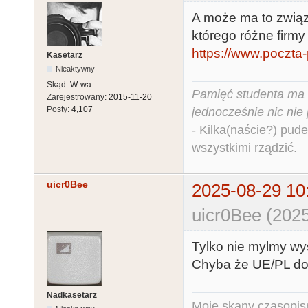
A może ma to związ
którego różne firm
https://www.poczta-
Kasetarz
Nieaktywny
Skąd:
W-wa
Pamięć studenta ma c
Zarejestrowany:
2015-11-20
Posty:
4,107
jednocześnie nic nie
- Kilka(naście?) pude
wszystkimi rządzić.
uicr0Bee
2025-08-29 10
uicr0Bee (2025
Tylko nie mylmy wy
Chyba że UE/PL dow
Nadkasetarz
Moje skany czasopism