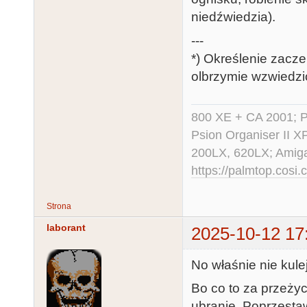
niedźwiedzia).
---
*) Określenie zacz
olbrzymie wzwiedzio
800 XE + CA 2001; Po
Psion Organiser II X
200LX, 620LX; Amig
https://palmtop.cosi.
Strona
laborant
2025-10-12 17
No właśnie nie kulej
Bo co to za przeżyci
ubranie. Poprzestaw