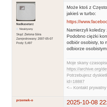
Może ktoś z Często
jakieś w turbo:
https://www.facebo
Nadkasetarz
Namierzyli koledzy 
Nieaktywny
Skąd:
Zielona Góra
Podobno ciężki kont
Zarejestrowany:
2007-05-07
odbiór osobisty, to
Posty:
5,497
odbiorze osobisty
Moje skany czasopism
https://archive.org/d
Potrzebujesz dyskiet
id=18887
<-- Kontakt prywatn
przemek-o
2025-10-08 22