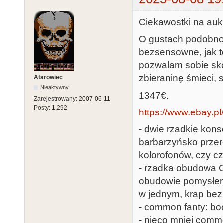
Ciekawostki na aukc
O gustach podobno s
bezsensowne, jak t
pozwalam sobie sk
zbieraninę śmieci, 
Atarowiec
Nieaktywny
1347€.
Zarejestrowany:
2007-06-11
Posty:
1,292
https://www.ebay.p
- dwie rzadkie ko
barbarzyńsko prze
kolorofonów, czy 
- rzadka obudowa 
obudowie pomysłe
w jednym, krap be
- common fanty: bo
- nieco mniej comm