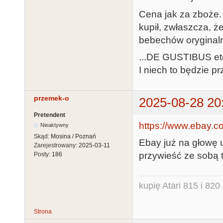
Cena jak za zboże.
kupił, zwłaszcza, ż
bebechów oryginal
...DE GUSTIBUS etc
I niech to będzie p
przemek-o
2025-08-28 20
Pretendent
https://www.ebay.
Nieaktywny
Skąd:
Mosina / Poznań
Ebay już na głowę u
Zarejestrowany:
2025-03-11
przywieść ze sobą 
Posty:
186
kupię Atari 815 i 820 
Strona