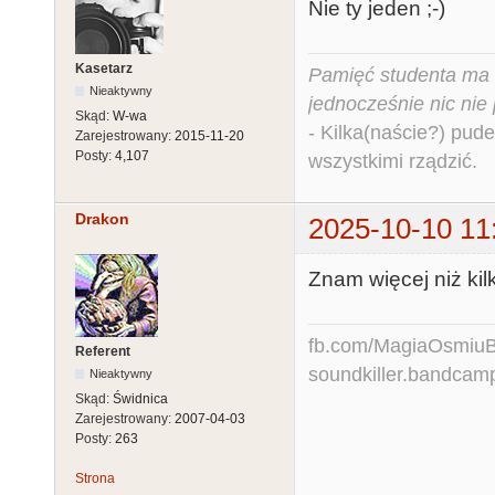
Nie ty jeden ;-)
Kasetarz
Pamięć studenta ma c
Nieaktywny
jednocześnie nic nie
Skąd:
W-wa
- Kilka(naście?) pude
Zarejestrowany:
2015-11-20
Posty:
4,107
wszystkimi rządzić.
Drakon
2025-10-10 11
Znam więcej niż kil
fb.com/MagiaOsmiuBit
Referent
soundkiller.bandcam
Nieaktywny
Skąd:
Świdnica
Zarejestrowany:
2007-04-03
Posty:
263
Strona