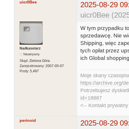
uicr0Bee
2025-08-29 09
uicr0Bee (2025
W tym przypadku to
sprzedawcę. Nie wi
Shipping, więc zape
Nadkasetarz
tych opłat przez up
Nieaktywny
ich Global shoppin
Skąd:
Zielona Góra
Zarejestrowany:
2007-05-07
Posty:
5,497
Moje skany czasopism
https://archive.org/d
Potrzebujesz dyskiet
id=18887
<-- Kontakt prywatn
perinoid
2025-08-29 09