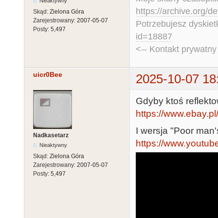
Nieaktywny
https://archive.org/d
Skąd:
Zielona Góra
Zarejestrowany:
2007-05-07
Potrzebujesz dyskiet
Posty:
5,497
id=18887
<-- Kontakt prywatn
uicr0Bee
2025-10-07 18
Gdyby ktoś reflekto
https://www.ebay.p
I wersja "Poor man's"
Nadkasetarz
https://www.youtu
Nieaktywny
Skąd:
Zielona Góra
Zarejestrowany:
2007-05-07
Posty:
5,497