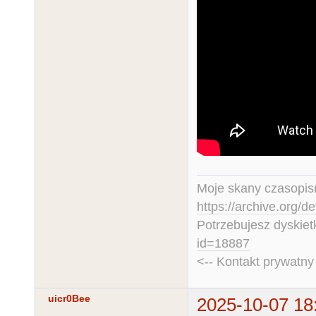
Moje skany czasopism
https://archive.org/d
Potrzebujesz dyskiet
id=18887
<-- Kontakt prywatn
uicr0Bee
2025-10-07 18