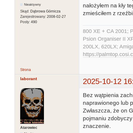
nałożyłem na kły t
Nieaktywny
Skąd:
Dąbrowa Górnicza
zmieściłem z rzeźbi
Zarejestrowany:
2008-02-27
Posty:
490
800 XE + CA 2001; Po
Psion Organiser II X
200LX, 620LX; Amig
https://palmtop.cosi.
Strona
laborant
2025-10-12 16
Bez wątpienia zach
naprawionego lub p
Zwłaszcza, że on G
pojmaniu zdobyczy 
znaczenie.
Atarowiec