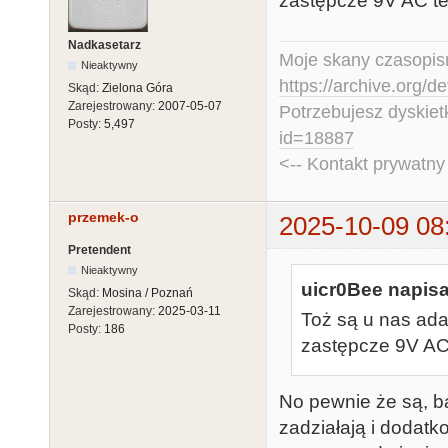
zastępcze 9V AC te
Nadkasetarz
Moje skany czasopism
Nieaktywny
https://archive.org/d
Skąd:
Zielona Góra
Zarejestrowany:
2007-05-07
Potrzebujesz dyskiet
Posty:
5,497
id=18887
<-- Kontakt prywatn
przemek-o
2025-10-09 08
Pretendent
Nieaktywny
uicr0Bee napisa
Skąd:
Mosina / Poznań
Zarejestrowany:
2025-03-11
Toż są u nas ada
Posty:
186
zastępcze 9V AC
No pewnie że są, ba
zadziałają i dodatk