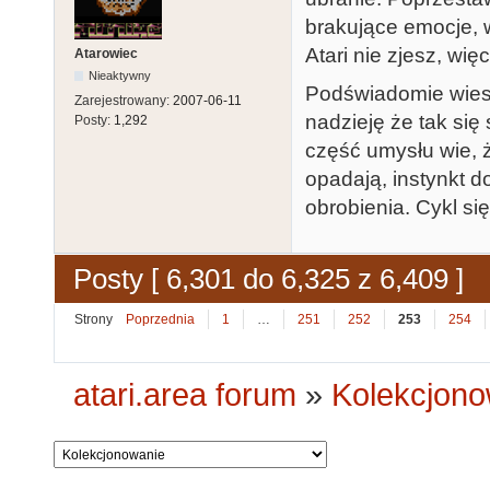
brakujące emocje, w
Atari nie zjesz, wi
Atarowiec
Nieaktywny
Podświadomie wiesz
Zarejestrowany:
2007-06-11
nadzieję że tak się
Posty:
1,292
część umysłu wie, 
opadają, instynkt 
obrobienia. Cykl si
Posty [ 6,301 do 6,325 z 6,409 ]
Strony
Poprzednia
1
…
251
252
253
254
atari.area forum
»
Kolekcjono