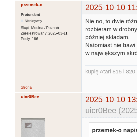
przemek-o
2025-10-10 11
Pretendent
Nie no, to dwie róż
Nieaktywny
Skąd:
Mosina / Poznań
rozbieram w drobny
Zarejestrowany:
2025-03-11
później składam.
Posty:
186
Natomiast nie bawi 
w największym skróc
kupię Atari 815 i 820 
Strona
uicr0Bee
2025-10-10 13
uicr0Bee (2025
przemek-o napis