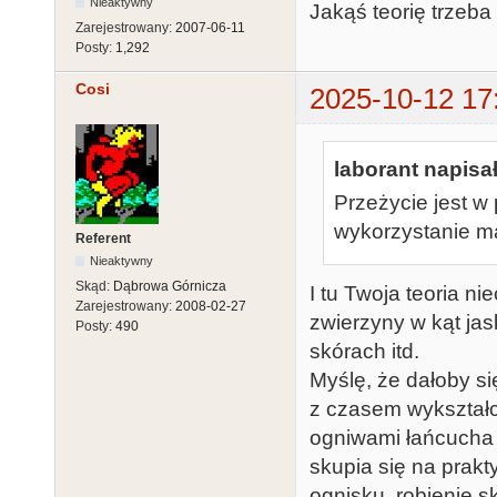
Nieaktywny
Jakąś teorię trzeb
Zarejestrowany:
2007-06-11
Posty:
1,292
Cosi
2025-10-12 17
laborant napisał
Przeżycie jest w
wykorzystanie m
Referent
Nieaktywny
Skąd:
Dąbrowa Górnicza
I tu Twoja teoria ni
Zarejestrowany:
2008-02-27
zwierzyny w kąt jaskin
Posty:
490
skórach itd.
Myślę, że dałoby si
z czasem wykształci
ogniwami łańcucha 
skupia się na prak
ognisku, robienie 