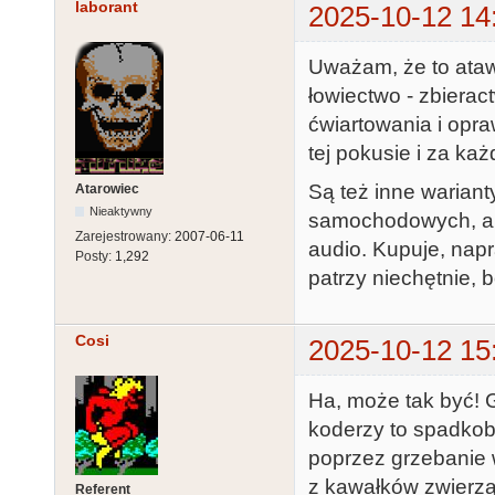
laborant
2025-10-12 14
Uważam, że to ataw
łowiectwo - zbierac
ćwiartowania i opr
tej pokusie i za ka
Są też inne warian
Atarowiec
Nieaktywny
samochodowych, a j
Zarejestrowany:
2007-06-11
audio. Kupuje, napr
Posty:
1,292
patrzy niechętnie,
Cosi
2025-10-12 15
Ha, może tak być!
koderzy to spadkob
poprzez grzebanie 
z kawałków zwierząt 
Referent