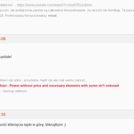
edded.eu
/ ...
https://www.youtube.com/watch?v=GwS7Es1x6mw
aszam, ale podejrzenia panów są całkowicie bezpodstawne. Ja niczym nie handluję. Ta pani 
. Preferowana forma kontaktu:
email
5:06
 update!
tari i nie tylko - przydatne, bądź nie ale i tak warto zajrzeć...
Atari - Power without price and necessary elements with some sh*t onboard
g
- backup address
1:55
ość kliknięcia łapki w górę, kliknąłbym :)