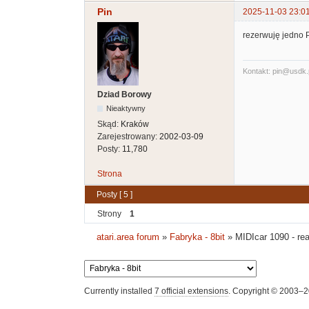
Pin
2025-11-03 23:0
rezerwuję jedno 
Kontakt: pin@usdk.
Dziad Borowy
Nieaktywny
Skąd:
Kraków
Zarejestrowany:
2002-03-09
Posty:
11,780
Strona
Posty [ 5 ]
Strony
1
atari.area forum
»
Fabryka - 8bit
»
MIDIcar 1090 - re
Currently installed
7 official extensions
. Copyright © 2003–