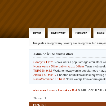
główna
użytkownicy
regulamin
szukaj
Nie jesteś zalogowany.
Proszę się zalogować lub zareje
Aktualności ze świata Atari
Gearlynx 1.2.21
Nowa wersja popularnego emulatora kons
Nowa wersja DitherLab wraz z źródłami
Teraz można eks
TURGEN 9.4.5
Wydano nową wersję popularnego narzę
Altirra 4.50 test 17
Phaeron opublikował kolejną wersję t
RastaConverter 1.0 RC8
Nowa wersja konwertera grafiki 
»
MIDIcar 1090 - 
atari.area forum
»
Fabryka - 8bit
Strony
1
Posty [ 5 ]