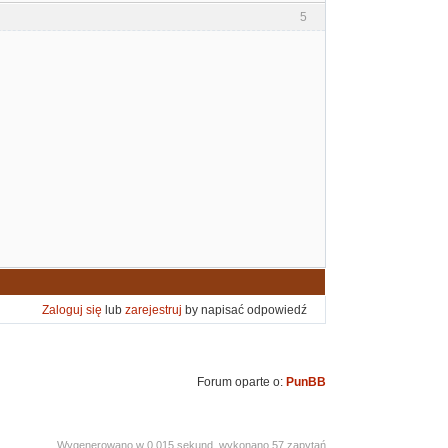
5
Zaloguj się
lub
zarejestruj
by napisać odpowiedź
Forum oparte o:
PunBB
Wygenerowano w 0.015 sekund, wykonano 57 zapytań