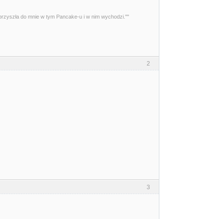
przyszła do mnie w tym Pancake-u i w nim wychodzi.""
2
3