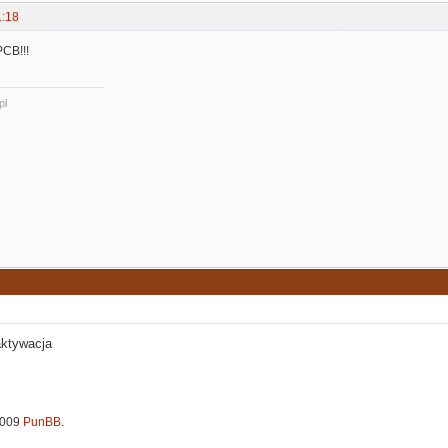
1:18
PCB!!!
pl
aktywacja
2009
PunBB
.