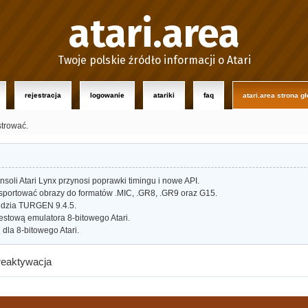
atari.area
Twoje polskie źródło informacji o Atari
rejestracja
logowanie
atariki
faq
atari.area strona g
strować.
oli Atari Lynx przynosi poprawki timingu i nowe API.
portować obrazy do formatów .MIC, .GR8, .GR9 oraz G15.
dzia TURGEN 9.4.5.
estową emulatora 8-bitowego Atari.
dla 8-bitowego Atari.
reaktywacja