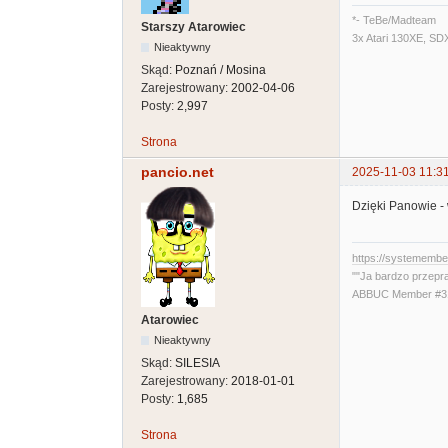
*- TeBe/Madteam
Starszy Atarowiec
3x Atari 130XE, SD
Nieaktywny
Skąd:
Poznań / Mosina
Zarejestrowany:
2002-04-06
Posty:
2,997
Strona
pancio.net
2025-11-03 11:3
Dzięki Panowie - 
https://systememb
""Ja bardzo przepr
ABBUC Member #319
Atarowiec
Nieaktywny
Skąd:
SILESIA
Zarejestrowany:
2018-01-01
Posty:
1,685
Strona