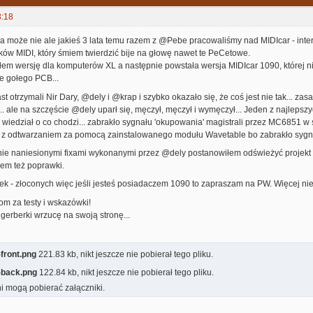
3:18
a może nie ale jakieś 3 lata temu razem z @Pebe pracowaliśmy nad MIDIcar - inter
ików MIDI, który śmiem twierdzić bije na głowę nawet te PeCetowe.
iłem wersję dla komputerów XL a następnie powstała wersja MIDIcar 1090, której n
ie gołego PCB...
t otrzymali Nir Dary, @dely i @krap i szybko okazało się, że coś jest nie tak... zasadn
o... ale na szczęście @dely uparł się, męczył, męczył i wymęczył... Jeden z najlepsz
 wiedział o co chodzi... zabrakło sygnału 'okupowania' magistrali przez MC6851 w
m z odtwarzaniem za pomocą zainstalowanego modułu Wavetable bo zabrakło syg
znie naniesionymi fixami wykonanymi przez @dely postanowiłem odświeżyć projekt 
em też poprawki.
k - złoconych więc jeśli jesteś posiadaczem 1090 to zapraszam na PW. Więcej nie 
om za testy i wskazówki!
 gerberki wrzucę na swoją stronę...
front.png
221.83 kb, nikt jeszcze nie pobierał tego pliku.
-back.png
122.84 kb, nikt jeszcze nie pobierał tego pliku.
i mogą pobierać załączniki.