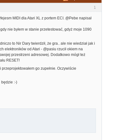
1
fejesm MIDI dla Atari XL z portem ECI. @Pebe napisał
igdy nie byłem w stanie przetestować, gdyż moje 1090
iczo to Nir Dary twierdził, że gra.. ale nie wiedział jak i
ych elektroników od Atari - @pasiu rzucił okiem na
 swojej przestrzeni adresowej. Dodatkowo mógł też
nału RESET!
i przeprojektowałem go zupełnie. Oczywiście
będzie :-)