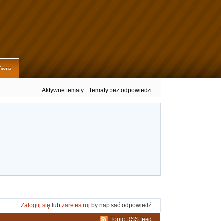
łówna
Aktywne tematy
Tematy bez odpowiedzi
Zaloguj się
lub
zarejestruj
by napisać odpowiedź
Topic RSS feed