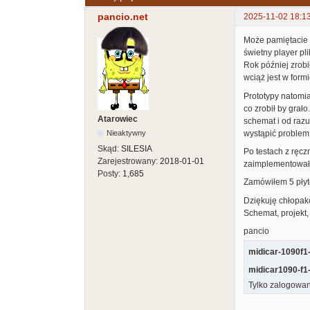
pancio.net
2025-11-02 18:1
Może pamiętacie 
świetny player pl
Rok później zrob
wciąż jest w form
Prototypy natomias
co zrobił by grał
Atarowiec
schemat i od razu
wystąpić proble
Nieaktywny
Skąd:
SILESIA
Po testach z ręc
Zarejestrowany:
2018-01-01
zaimplementował
Posty:
1,685
Zamówiłem 5 płyte
Dziękuję chłopak
Schemat, projekt,
pancio
midicar-1090f1-
midicar1090-f1
Tylko zalogowan