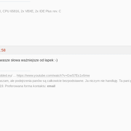
X, CPU 65816, 2x VBXE, 2x IDE Plus rev. C
1:58
wasze słowa ważniejsze od łapek :-)
edded.eu
/ ...
https://www.youtube.com/watch?v=GwS7Es1x6mw
aszam, ale podejrzenia panów są całkowicie bezpodstawne. Ja niczym nie handluję. Ta pani 
. Preferowana forma kontaktu:
email