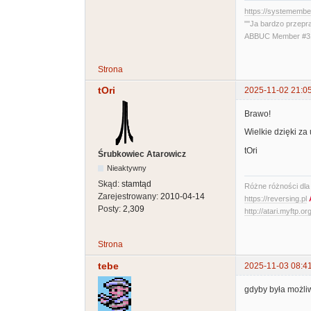
https://systememb
""Ja bardzo przepr
ABBUC Member #319
Strona
tOri
2025-11-02 21:0
Brawo!
Wielkie dzięki za
tOri
Śrubkowiec Atarowicz
Nieaktywny
Skąd:
stamtąd
Różne różności dla A
Zarejestrowany:
2010-04-14
https://reversing.pl
Posty:
2,309
http://atari.myftp.or
Strona
tebe
2025-11-03 08:4
gdyby była możliw