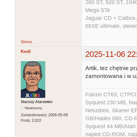
260 ST, 520 ST, 104
Mega STe
Jaguar CD + Catbox,
65XE ultimate, ster
Strona
Kroll
2025-11-06 22
Artik, tez chętnie 
zamontowana i w uz
Falcon CT63, CTPCI
Syquest 230 MB, N
Starszy Atarowiec
Nieaktywny
Netusbee, Skaner E
Zarejestrowany:
2006-05-09
GB/Hades 060, CD-R
Posty:
2,022
Syquest 44 MB/Atar
naped CD-ROM, napęd