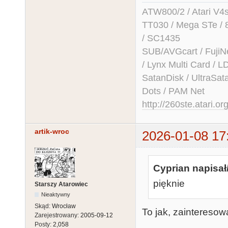
ATW800/2 / Atari V4sa 
TT030 / Mega STe / 
/ SC1435
SUB/AVGcart / FujiN
/ Lynx Multi Card /
SatanDisk / UltraSat
Dots / PAM Net
http://260ste.atari.or
artik-wroc
2026-01-08 17
Cyprian napisał
pięknie
Starszy Atarowiec
Nieaktywny
Skąd:
Wrocław
To jak, zaintereso
Zarejestrowany:
2005-09-12
Posty:
2,058