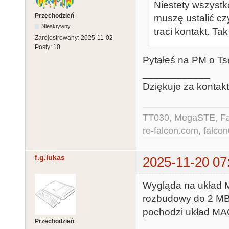
Niestety wszyst
Przechodzień
muszę ustalić czy
Nieaktywny
traci kontakt. Ta
Zarejestrowany:
2025-11-02
Posty:
10
Pytałeś na PM o Ts
____________
Dziękuje za kontak
TT030, MegaSTE, Fa
re-falcon.com
,
falco
f.g.lukas
2025-11-20 07
Wygląda na układ 
rozbudowy do 2 MB. 
pochodzi układ MA
Przechodzień