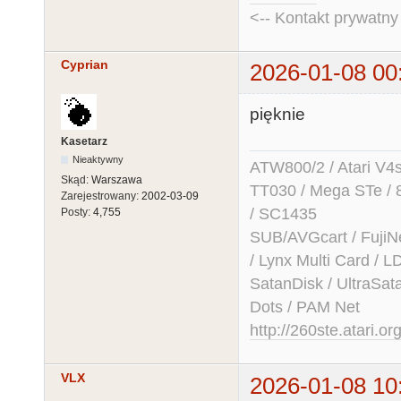
<-- Kontakt prywatn
Cyprian
2026-01-08 00
pięknie
Kasetarz
Nieaktywny
ATW800/2 / Atari V4sa 
Skąd:
Warszawa
TT030 / Mega STe / 
Zarejestrowany:
2002-03-09
/ SC1435
Posty:
4,755
SUB/AVGcart / FujiN
/ Lynx Multi Card /
SatanDisk / UltraSat
Dots / PAM Net
http://260ste.atari.or
VLX
2026-01-08 10