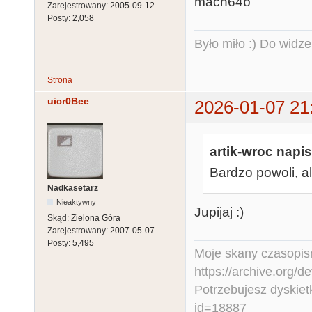
Zarejestrowany:
2005-09-12
Posty:
2,058
Było miło :) Do widze
Strona
uicr0Bee
2026-01-07 21
artik-wroc napis
Bardzo powoli, a
Nadkasetarz
Nieaktywny
Jupijaj :)
Skąd:
Zielona Góra
Zarejestrowany:
2007-05-07
Posty:
5,495
Moje skany czasopism
https://archive.org/d
Potrzebujesz dyskiet
id=18887