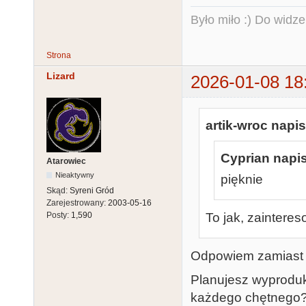
Było miło :) Do widze
Strona
Lizard
2026-01-08 18
artik-wroc napis
Cyprian napis
Atarowiec
Nieaktywny
pięknie
Skąd:
Syreni Gród
Zarejestrowany:
2003-05-16
To jak, zaintere
Posty:
1,590
Odpowiem zamiast 
Planujesz wyproduk
każdego chętnego