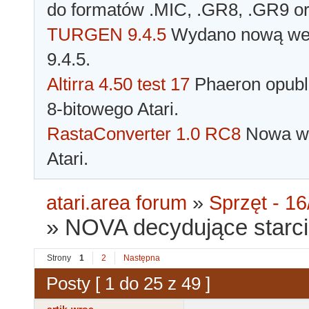
do formatów .MIC, .GR8, .GR9 o
TURGEN 9.4.5
Wydano nową wer
9.4.5.
Altirra 4.50 test 17
Phaeron opubli
8-bitowego Atari.
RastaConverter 1.0 RC8
Nowa wer
Atari.
atari.area forum
»
Sprzęt - 16
»
NOVA decydujące starci
Strony
1
2
Następna
Posty [ 1 do 25 z 49 ]