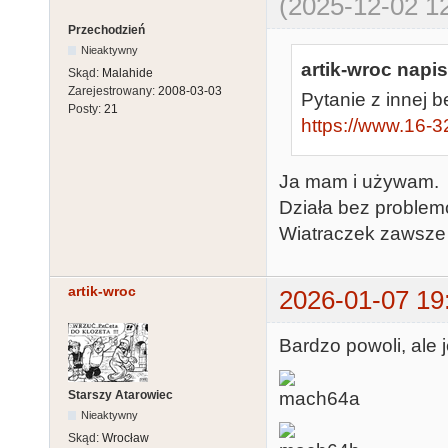
(2025-12-02 12
Przechodzień
Nieaktywny
artik-wroc napis
Skąd:
Malahide
Zarejestrowany:
2008-03-03
Pytanie z innej b
Posty:
21
https://www.16-32
Ja mam i używam.
Działa bez problem
Wiatraczek zawsze 
artik-wroc
2026-01-07 19
Bardzo powoli, ale 
Starszy Atarowiec
Nieaktywny
Skąd:
Wrocław