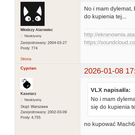
No i mam dylemat, 
do kupienia tej...
Młodszy Atarowiec
http://ekranownia.atar
Nieaktywny
https://soundcloud.co
Zarejestrowany:
2004-03-27
Posty:
774
Strona
Cyprian
2026-01-08 17
VLX napisał/a:
Kasetarz
No i mam dylemat
Nieaktywny
się do kupienia tej
Skąd:
Warszawa
Zarejestrowany:
2002-03-09
Posty:
4,755
no kupować Mach64 