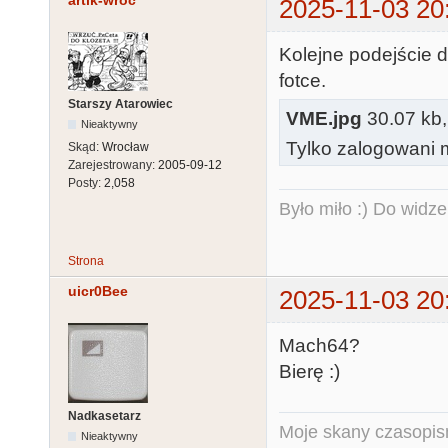
artik-wroc
2025-11-03 20
Kolejne podejście 
fotce.
Starszy Atarowiec
VME.jpg
30.07 kb,
Nieaktywny
Tylko zalogowani m
Skąd:
Wrocław
Zarejestrowany:
2005-09-12
Posty:
2,058
Było miło :) Do widze
Strona
uicr0Bee
2025-11-03 20
Mach64?
Bierę :)
Nadkasetarz
Moje skany czasopism
Nieaktywny