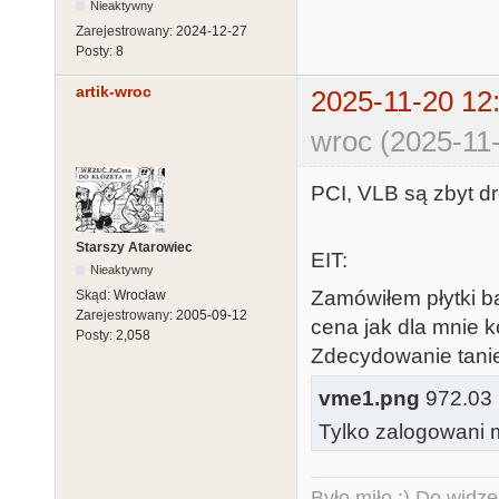
Nieaktywny
Zarejestrowany:
2024-12-27
Posty:
8
artik-wroc
2025-11-20 12
wroc (2025-11-
PCI, VLB są zbyt dr
Starszy Atarowiec
EIT:
Nieaktywny
Zamówiłem płytki b
Skąd:
Wrocław
Zarejestrowany:
2005-09-12
cena jak dla mnie k
Posty:
2,058
Zdecydowanie tani
vme1.png
972.03 k
Tylko zalogowani m
Było miło :) Do widze