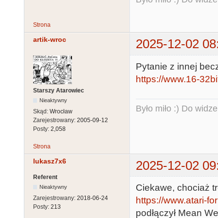
Strona
artik-wroc
2025-12-02 08
Pytanie z innej bec
https://www.16-32bi
Starszy Atarowiec
Nieaktywny
Było miło :) Do widze
Skąd:
Wrocław
Zarejestrowany:
2005-09-12
Posty:
2,058
Strona
lukasz7x6
2025-12-02 09
Referent
Ciekawe, chociaż t
Nieaktywny
Zarejestrowany:
2018-06-24
https://www.atari-
Posty:
213
podłączył Mean Wel