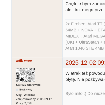
Chętnie bym zamieni
ale i tak mega prze
2x Firebee, Atari 
64MB + NOVA + ET40
MIDEX+, Atari MEGA 
(UK) + UltraSatan +
Atari 1040 STE 4MB
artik-wroc
2025-12-02 09
Wiatrak też powodu
płytę. Nie pozbywał
Starszy Atarowiec
Nieaktywny
Było miło :) Do widze
Skąd:
Wrocław
Zarejestrowany:
2005-09-12
Posty:
2,058