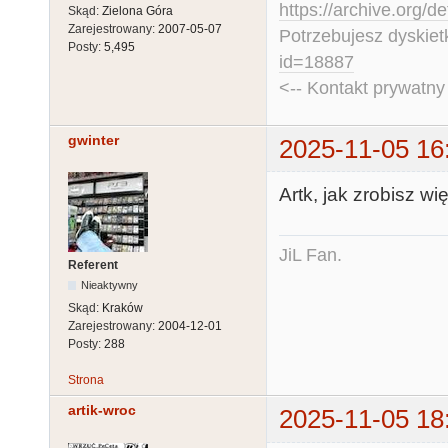
https://archive.org/d
Skąd:
Zielona Góra
Zarejestrowany:
2007-05-07
Potrzebujesz dyskiet
Posty:
5,495
id=18887
<-- Kontakt prywatn
gwinter
2025-11-05 16
Artk, jak zrobisz wię
JiL Fan.
Referent
Nieaktywny
Skąd:
Kraków
Zarejestrowany:
2004-12-01
Posty:
288
Strona
artik-wroc
2025-11-05 18