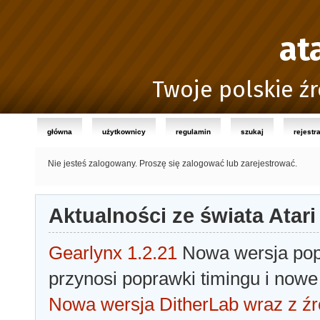
at
Twoje polskie źr
główna
użytkownicy
regulamin
szukaj
rejestr
Nie jesteś zalogowany.
Proszę się zalogować lub zarejestrować.
Aktualności ze świata Atari
Gearlynx 1.2.21
Nowa wersja popu
przynosi poprawki timingu i nowe
Nowa wersja DitherLab wraz z źr