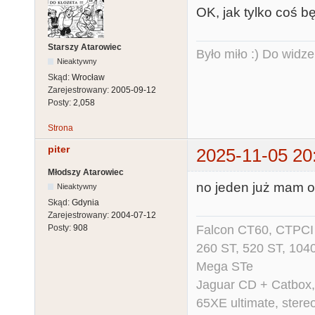
OK, jak tylko coś b
Starszy Atarowiec
Było miło :) Do widze
Nieaktywny
Skąd:
Wrocław
Zarejestrowany:
2005-09-12
Posty:
2,058
Strona
piter
2025-11-05 20
Młodszy Atarowiec
no jeden już mam od
Nieaktywny
Skąd:
Gdynia
Zarejestrowany:
2004-07-12
Falcon CT60, CTPCI 
Posty:
908
260 ST, 520 ST, 104
Mega STe
Jaguar CD + Catbox,
65XE ultimate, ster