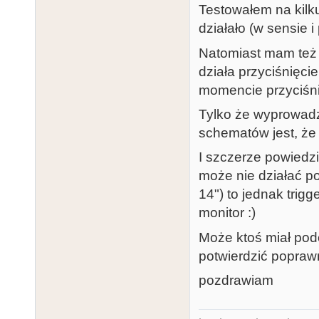
Testowałem na kil
działało (w sensie i
Natomiast mam też li
działa przyciśnięci
momencie przyciśnię
Tylko że wyprowadz
schematów jest, że 
I szczerze powiedzi
może nie działać p
14") to jednak trig
monitor :)
Może ktoś miał pod
potwierdzić popraw
pozdrawiam