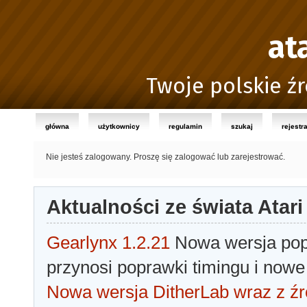
at
Twoje polskie źr
główna
użytkownicy
regulamin
szukaj
rejestr
Nie jesteś zalogowany.
Proszę się zalogować lub zarejestrować.
Aktualności ze świata Atari
Gearlynx 1.2.21
Nowa wersja popu
przynosi poprawki timingu i nowe
Nowa wersja DitherLab wraz z źr