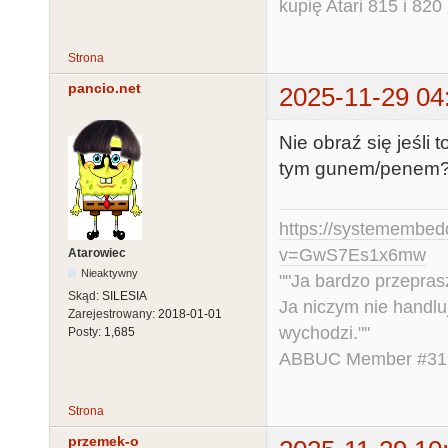
kupię Atari 815 i 820 
Strona
pancio.net
2025-11-29 04
Nie obraź się jeśli 
tym gunem/penem
https://systemembed
v=GwS7Es1x6mw
Atarowiec
Nieaktywny
""Ja bardzo przepra
Skąd:
SILESIA
Ja niczym nie handlu
Zarejestrowany:
2018-01-01
wychodzi.""
Posty:
1,685
ABBUC Member #319.
Strona
przemek-o