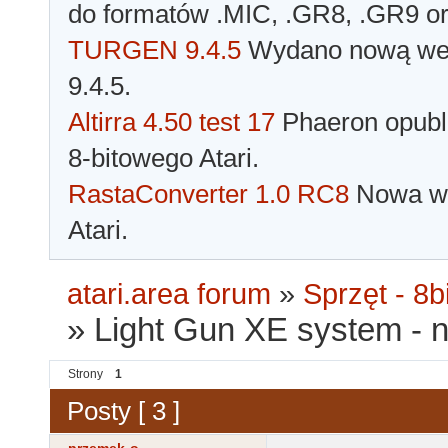
do formatów .MIC, .GR8, .GR9 o
TURGEN 9.4.5
Wydano nową wer
9.4.5.
Altirra 4.50 test 17
Phaeron opubli
8-bitowego Atari.
RastaConverter 1.0 RC8
Nowa wer
Atari.
atari.area forum
»
Sprzęt - 8bi
»
Light Gun XE system - n
Strony
1
Posty [ 3 ]