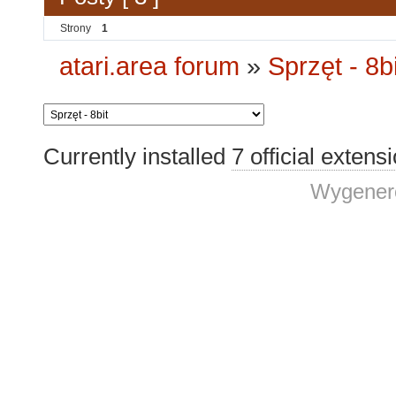
Strony
1
atari.area forum
»
Sprzęt - 8bi
Currently installed
7 official extens
Wygenero