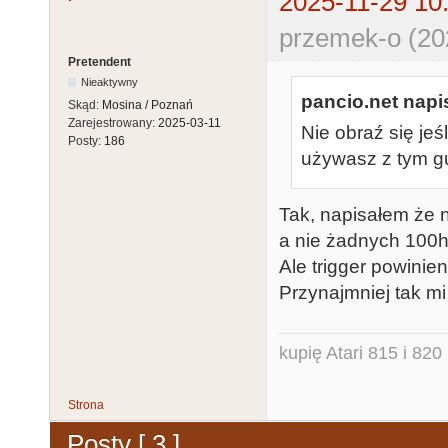
2025-11-29 10
przemek-o (20
Pretendent
Nieaktywny
pancio.net napis
Skąd:
Mosina / Poznań
Zarejestrowany:
2025-03-11
Nie obraź się jeś
Posty:
186
używasz z tym 
Tak, napisałem że 
a nie żadnych 100h
Ale trigger powinien
Przynajmniej tak mi
kupię Atari 815 i 820 
Strona
Posty [ 3 ]