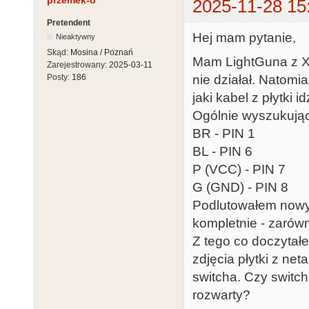
przemek-o
2025-11-28 15
Pretendent
Hej mam pytanie,
Nieaktywny
Skąd:
Mosina / Poznań
Mam LightGuna z X
Zarejestrowany:
2025-03-11
nie działał. Natomi
Posty:
186
jaki kabel z płytki 
Ogólnie wyszukując
BR - PIN 1
BL - PIN 6
P (VCC) - PIN 7
G (GND) - PIN 8
Podlutowałem nowy p
kompletnie - zarówn
Z tego co doczytał
zdjęcia płytki z ne
switcha. Czy switch
rozwarty?