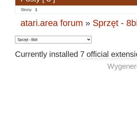
Strony
1
atari.area forum
»
Sprzęt - 8bi
Currently installed
7 official extens
Wygenero