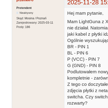
przemek-o
2025-11-28 15
Pretendent
Hej mam pytanie,
Nieaktywny
Skąd:
Mosina / Poznań
Mam LightGuna z X
Zarejestrowany:
2025-03-11
nie działał. Natomi
Posty:
186
jaki kabel z płytki 
Ogólnie wyszukując
BR - PIN 1
BL - PIN 6
P (VCC) - PIN 7
G (GND) - PIN 8
Podlutowałem nowy p
kompletnie - zarówn
Z tego co doczytał
zdjęcia płytki z ne
switcha. Czy switch
rozwarty?