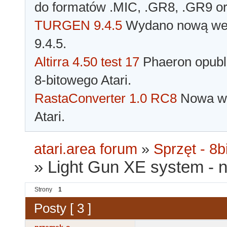
do formatów .MIC, .GR8, .GR9 o
TURGEN 9.4.5
Wydano nową wer
9.4.5.
Altirra 4.50 test 17
Phaeron opubli
8-bitowego Atari.
RastaConverter 1.0 RC8
Nowa wer
Atari.
atari.area forum
»
Sprzęt - 8bi
»
Light Gun XE system - n
Strony
1
Posty [ 3 ]