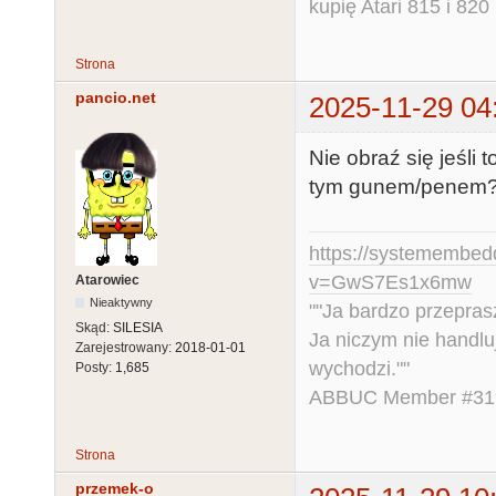
kupię Atari 815 i 820 
Strona
pancio.net
2025-11-29 04
Nie obraź się jeśli 
tym gunem/penem
https://systemembed
v=GwS7Es1x6mw
Atarowiec
Nieaktywny
""Ja bardzo przepra
Skąd:
SILESIA
Ja niczym nie handlu
Zarejestrowany:
2018-01-01
wychodzi.""
Posty:
1,685
ABBUC Member #319.
Strona
przemek-o