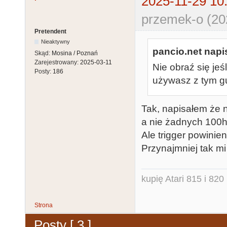
2025-11-29 10
przemek-o (20
Pretendent
Nieaktywny
pancio.net napis
Skąd:
Mosina / Poznań
Zarejestrowany:
2025-03-11
Nie obraź się jeś
Posty:
186
używasz z tym 
Tak, napisałem że 
a nie żadnych 100h
Ale trigger powinien
Przynajmniej tak mi
kupię Atari 815 i 820 
Strona
Posty [ 3 ]