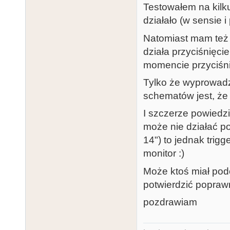
Testowałem na kil
działało (w sensie i
Natomiast mam też li
działa przyciśnięci
momencie przyciśnię
Tylko że wyprowadz
schematów jest, że 
I szczerze powiedzi
może nie działać p
14") to jednak trig
monitor :)
Może ktoś miał pod
potwierdzić popraw
pozdrawiam