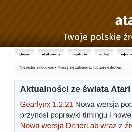
at
Twoje polskie źr
główna
użytkownicy
regulamin
szukaj
rejestr
Nie jesteś zalogowany.
Proszę się zalogować lub zarejestrować.
Aktualności ze świata Atari
Gearlynx 1.2.21
Nowa wersja popu
przynosi poprawki timingu i nowe
Nowa wersja DitherLab wraz z źr