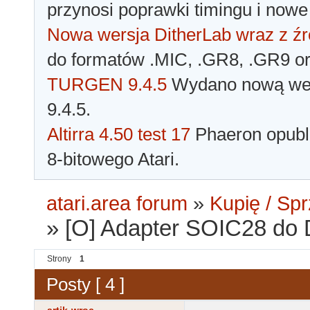
przynosi poprawki timingu i nowe
Nowa wersja DitherLab wraz z źr
do formatów .MIC, .GR8, .GR9 o
TURGEN 9.4.5
Wydano nową wer
9.4.5.
Altirra 4.50 test 17
Phaeron opubli
8-bitowego Atari.
atari.area forum
»
Kupię / Sp
»
[O] Adapter SOIC28 do
Strony
1
Posty [ 4 ]