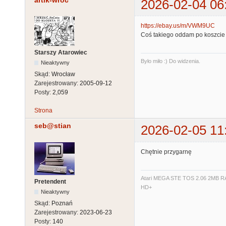
artik-wroc
2026-02-04 06
https://ebay.us/m/VWM9UC
Coś takiego oddam po koszcie w
Starszy Atarowiec
Było miło :) Do widzenia.
Nieaktywny
Skąd:
Wrocław
Zarejestrowany:
2005-09-12
Posty:
2,059
Strona
seb@stian
2026-02-05 11
Chętnie przygarnę
Atari MEGA STE TOS 2.06 2MB RA
Pretendent
HD+
Nieaktywny
Skąd:
Poznań
Zarejestrowany:
2023-06-23
Posty:
140