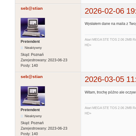
seb@stian
2026-02-06 19
Wysłałem dane na maila z Two
Atari MEGA STE TOS 2.06 2MB RA
Pretendent
HD+
Nieaktywny
Skąd:
Poznań
Zarejestrowany:
2023-06-23
Posty:
140
seb@stian
2026-03-05 11
Witam, trochę późno ale oczywi
Atari MEGA STE TOS 2.06 2MB RA
Pretendent
HD+
Nieaktywny
Skąd:
Poznań
Zarejestrowany:
2023-06-23
Posty:
140