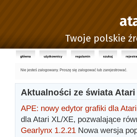
at
Twoje polskie źr
główna
użytkownicy
regulamin
szukaj
rejestr
Nie jesteś zalogowany.
Proszę się zalogować lub zarejestrować.
Aktualności ze świata Atari
APE: nowy edytor grafiki dla Atari
dla Atari XL/XE, pozwalające rów
Gearlynx 1.2.21
Nowa wersja popu