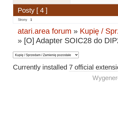
Posty [ 4 ]
Strony
1
atari.area forum
»
Kupię / Sp
»
[O] Adapter SOIC28 do DIP
Currently installed
7 official extens
Wygenero