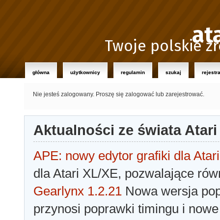
at
Twoje polskie źr
główna
użytkownicy
regulamin
szukaj
rejestr
Nie jesteś zalogowany.
Proszę się zalogować lub zarejestrować.
Aktualności ze świata Atari
APE: nowy edytor grafiki dla Atari
dla Atari XL/XE, pozwalające rów
Gearlynx 1.2.21
Nowa wersja popu
przynosi poprawki timingu i nowe