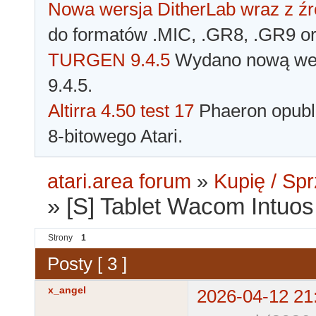
Nowa wersja DitherLab wraz z źr
do formatów .MIC, .GR8, .GR9 o
TURGEN 9.4.5
Wydano nową wer
9.4.5.
Altirra 4.50 test 17
Phaeron opubli
8-bitowego Atari.
atari.area forum
»
Kupię / Sp
»
[S] Tablet Wacom Intuo
Strony
1
Posty [ 3 ]
x_angel
2026-04-12 21