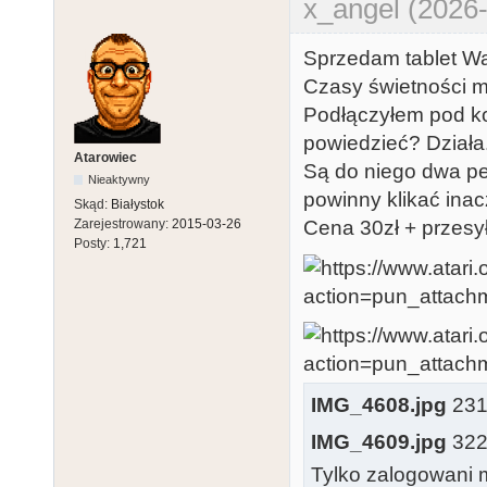
x_angel (2026-
Sprzedam tablet W
Czasy świetności m
Podłączyłem pod ko
powiedzieć? Działa
Atarowiec
Są do niego dwa pen
Nieaktywny
powinny klikać inac
Skąd:
Białystok
Zarejestrowany:
2015-03-26
Cena 30zł + przes
Posty:
1,721
IMG_4608.jpg
231.
IMG_4609.jpg
322.
Tylko zalogowani m