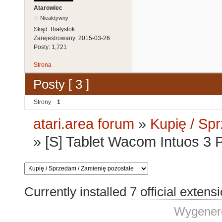
Atarowiec
Nieaktywny
Skąd:
Białystok
Zarejestrowany:
2015-03-26
Posty:
1,721
Strona
Posty [ 3 ]
Strony
1
atari.area forum
»
Kupię / Sp
»
[S] Tablet Wacom Intuos 3
Currently installed
7 official extens
Wygenero