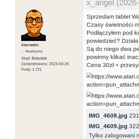
x_angel (2026-
Sprzedam tablet W
Czasy świetności m
Podłączyłem pod ko
powiedzieć? Działa
Atarowiec
Są do niego dwa pen
Nieaktywny
powinny klikać inac
Skąd:
Białystok
Zarejestrowany:
2015-03-26
Cena 30zł + przes
Posty:
1,721
IMG_4608.jpg
231.
IMG_4609.jpg
322.
Tylko zalogowani m