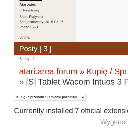
Atarowiec
Nieaktywny
Skąd:
Białystok
Zarejestrowany:
2015-03-26
Posty:
1,721
Strona
Posty [ 3 ]
Strony
1
atari.area forum
»
Kupię / Sp
»
[S] Tablet Wacom Intuos 3
Currently installed
7 official extens
Wygenero