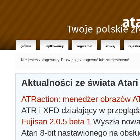
at
Twoje polskie źr
główna
użytkownicy
regulamin
szukaj
rejestr
Nie jesteś zalogowany.
Proszę się zalogować lub zarejestrować.
Aktualności ze świata Atari
ATRaction: menedżer obrazów 
ATR i XFD działający w przegląda
Fujisan 2.0.5 beta 1
Wyszła nowa 
Atari 8-bit nastawionego na obsłu