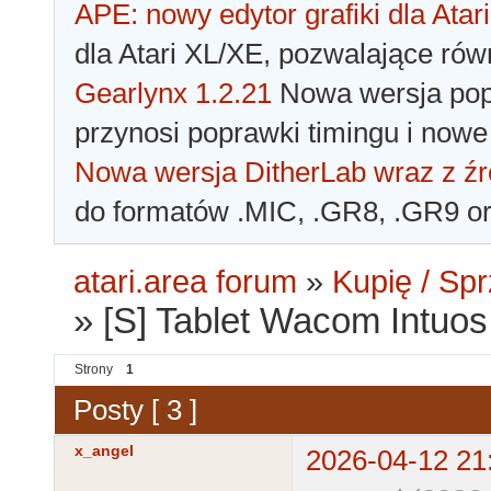
APE: nowy edytor grafiki dla Atari
dla Atari XL/XE, pozwalające rów
Gearlynx 1.2.21
Nowa wersja popu
przynosi poprawki timingu i nowe
Nowa wersja DitherLab wraz z źr
do formatów .MIC, .GR8, .GR9 o
atari.area forum
»
Kupię / Sp
»
[S] Tablet Wacom Intuo
Strony
1
Posty [ 3 ]
x_angel
2026-04-12 21