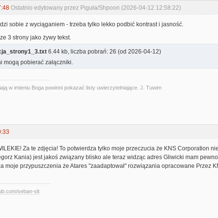
7:48
Ostatnio edytowany przez Piguła/Shpoon (2026-04-12 12:58:22)
dzi sobie z wyciąganiem - trzeba tylko lekko podbić kontrast i jasność.
e 3 strony jako żywy tekst.
cja_strony1_3.txt
6.44 kb, liczba pobrań: 26 (od 2026-04-12)
i mogą pobierać załączniki.
ają w imieniu Boga powinni pokazać listy uwierzytelniające. J. Tuwim
0:33
LEKIE! Za te zdjęcia! To potwierdza tylko moje przeczucia że KNS Corporation 
gorz Kania) jest jakoś związany blisko ale teraz widząc adres Gliwicki mam pewnoś
dza moje przypuszczenia że Atares "zaadaptował" rozwiązania opracowane Przez 
hub.com/seban-slt