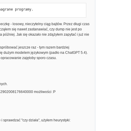
nagrane programy.
zkę - losowy, nieczytelny ciąg bajtów. Przez długi czas
cząłem się nawet zastanawiać, czy dump nie jest po
później. Jak się okazało nie zdążyłem zapytać i już nie
 spróbować jeszcze raz - tym razem bardziej
 się dużym modelem językowym (padło na ChatGPT 5.4).
 opracowanie zajęłoby sporo czasu.
nych.
o 2432902008176640000 możliwości :P
i sprawdzać "czy działa", użyłem heurystyki: