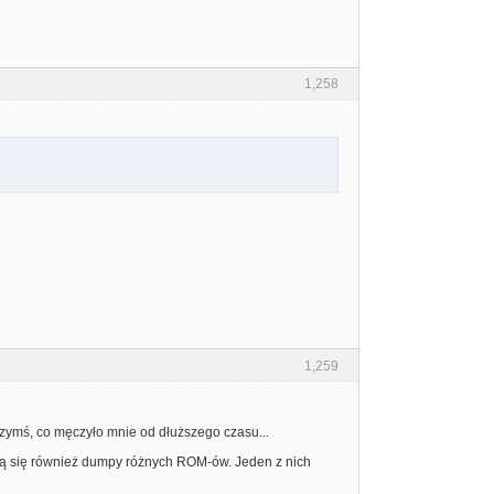
1,258
1,259
czymś, co męczyło mnie od dłuższego czasu...
ują się również dumpy różnych ROM-ów. Jeden z nich