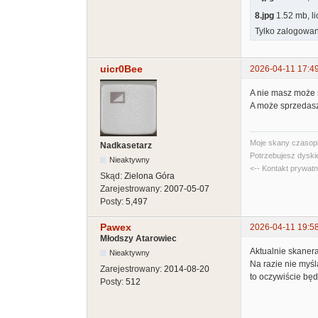
8.jpg
1.52 mb, l
Tylko zalogowan
uicr0Bee
2026-04-11 17:4
A nie masz może 
A może sprzedas
Moje skany czasopi
Nadkasetarz
Potrzebujesz dyski
Nieaktywny
<-- Kontakt prywat
Skąd:
Zielona Góra
Zarejestrowany:
2007-05-07
Posty:
5,497
Pawex
2026-04-11 19:5
Młodszy Atarowiec
Aktualnie skaner
Nieaktywny
Na razie nie myśl
Zarejestrowany:
2014-08-20
to oczywiście będ
Posty:
512