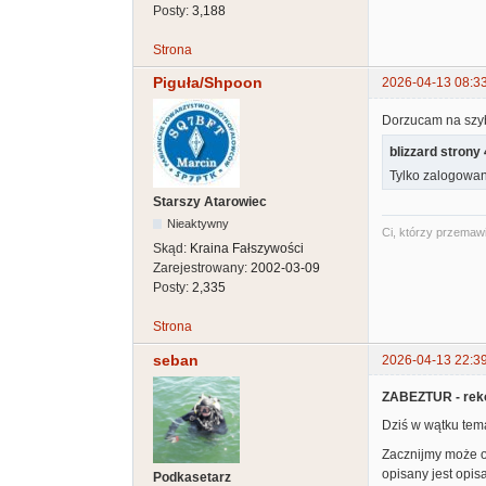
Posty:
3,188
Strona
Piguła/Shpoon
2026-04-13 08:3
Dorzucam na szybk
blizzard strony 
Tylko zalogowan
Starszy Atarowiec
Nieaktywny
Ci, którzy przemawi
Skąd:
Kraina Fałszywości
Zarejestrowany:
2002-03-09
Posty:
2,335
Strona
seban
2026-04-13 22:3
ZABEZTUR - reko
Dziś w wątku tema
Zacznijmy może od
opisany jest opisa
Podkasetarz