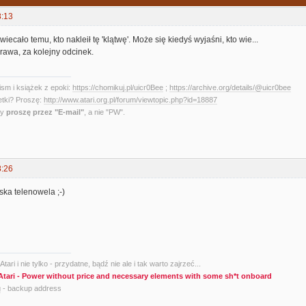
8:13
ecało temu, kto nakleił tę 'klątwę'. Może się kiedyś wyjaśni, kto wie...
rawa, za kolejny odcinek.
sm i książek z epoki:
https://chomikuj.pl/uicr0Bee
;
https://archive.org/details/@uicr0bee
etki? Proszę:
http://www.atari.org.pl/forum/viewtopic.php?id=18887
ny
proszę przez "E-mail"
, a nie "PW".
8:26
ska telenowela ;-)
tari i nie tylko - przydatne, bądź nie ale i tak warto zajrzeć...
Atari - Power without price and necessary elements with some sh*t onboard
g
- backup address