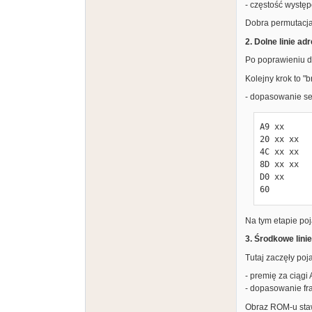
- częstość występ
Dobra permutacja
2. Dolne linie ad
Po poprawieniu da
Kolejny krok to "
- dopasowanie se
A9 xx

20 xx xx

4C xx xx

8D xx xx

D0 xx

60
Na tym etapie poj
3. Środkowe linie
Tutaj zaczęły poj
- premię za ciągi
- dopasowanie fra
Obraz ROM-u stawa