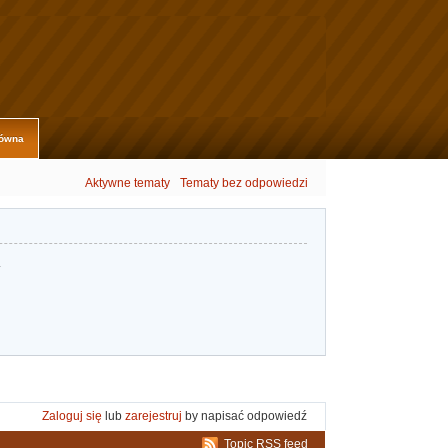
łówna
Aktywne tematy
Tematy bez odpowiedzi
.
Zaloguj się
lub
zarejestruj
by napisać odpowiedź
Topic RSS feed