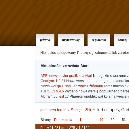
główna
użytkownicy
regulamin
szukaj
Nie jesteś zalogowany.
Proszę się zalogować lub zareje
Aktualności ze świata Atari
APE: nowy edytor grafiki dla Atari
Narzędzie stworzone z 
Gearlynx 1.2.21
Nowa wersja popularnego emulatora kons
Nowa wersja DitherLab wraz z źródłami
Teraz można eks
TURGEN 9.4.5
Wydano nową wersję popularnego narzę
Altirra 4.50 test 17
Phaeron opublikował kolejną wersję t
»
Turbo Tapes, Carts
atari.area forum
»
Sprzęt - 8bit
Strony
Poprzednia
1
…
49
50
51
Posty [ 1,251 do 1,275 z 1,313 ]