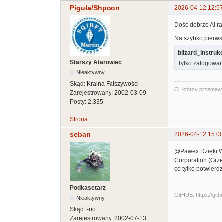
Piguła/Shpoon
2026-04-12 12:5
Dość dobrze AI ra
Na szybko pierwsz
blizard_instruk
Starszy Atarowiec
Tylko zalogowan
Nieaktywny
Skąd:
Kraina Fałszywości
Ci, którzy przemawi
Zarejestrowany:
2002-03-09
Posty:
2,335
Strona
seban
2026-04-12 15:0
@Pawex Dzięki WI
Corporation (Grze
co tylko potwier
Podkasetarz
GitHUB:
https://git
Nieaktywny
Skąd:
-oo
Zarejestrowany:
2002-07-13