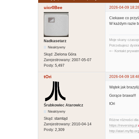
uicr0Bee
2026-04-09 18:2
Ciekawe co przyświ
W każdym razie b
Moje skany czasopi
Nadkasetarz
Potrzebujesz dyski
Nieaktywny
<-- Kontakt prywat
Skąd:
Zielona Góra
Zarejestrowany:
2007-05-07
Posty:
5,497
tOri
2026-04-09 18:4
Wątek jak brazylij
Gorące brawa!!!
tOri
Śrubkowiec Atarowicz
Nieaktywny
Skąd:
stamtąd
Różne różności dla A
Zarejestrowany:
2010-04-14
https://reversing.pl
Posty:
2,309
http://atari.myftp.or