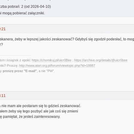
iczba pobrań: 2 (od 2026-04-10)
i mogą pobierać załączniki.
9:21
skanera, żeby w lepszej jakości zeskanować? Gdybyś się zgodził podesłać, to mog
z?
sm i książek z epoki:
https://chomikuj.pl/uicr0Bee
;
https://archive.org/details/@uicr0bee
etki? Proszę:
http://www.atari.org.pl/forum/viewtopic.php?id=18887
ny
proszę przez "E-mail"
, a nie "PW".
8:11
a nie mam ale postaram się to gdzieś zeskanować.
ałem żeby się tego pozbyć ale jak coś się zmieni
ę pamiętał, że jesteś zainteresowany.