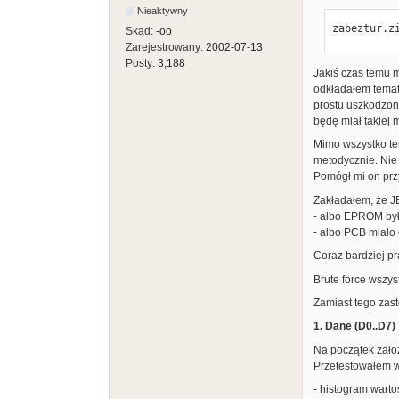
Nieaktywny
zabeztur.z
Skąd:
-oo
Zarejestrowany:
2002-07-13
Posty:
3,188
Jakiś czas temu m
odkładałem temat,
prostu uszkodzony
będę miał takiej m
Mimo wszystko tem
metodycznie. Nie
Pomógł mi on prz
Zakładałem, że J
- albo EPROM był 
- albo PCB miało
Coraz bardziej pr
Brute force wszys
Zamiast tego zas
1. Dane (D0..D7)
Na początek zało
Przetestowałem ws
- histogram warto