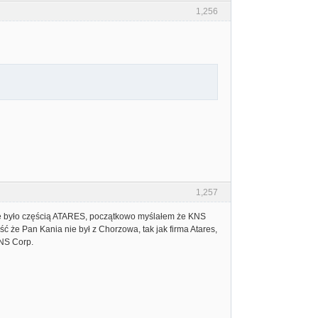
1,256
1,257
nie było częścią ATARES, początkowo myślałem że KNS
ć że Pan Kania nie był z Chorzowa, tak jak firma Atares,
KNS Corp.