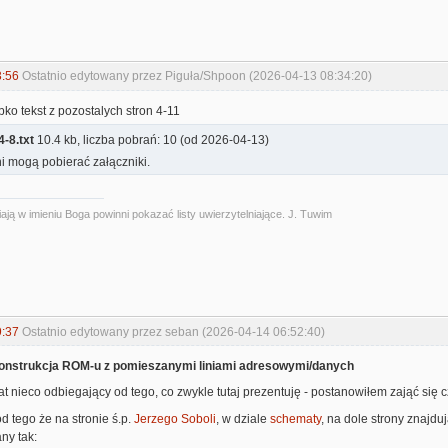
3:56
Ostatnio edytowany przez Piguła/Shpoon (2026-04-13 08:34:20)
o tekst z pozostalych stron 4-11
4-8.txt
10.4 kb, liczba pobrań: 10 (od 2026-04-13)
i mogą pobierać załączniki.
ają w imieniu Boga powinni pokazać listy uwierzytelniające. J. Tuwim
9:37
Ostatnio edytowany przez seban (2026-04-14 06:52:40)
nstrukcja ROM-u z pomieszanymi liniami adresowymi/danych
t nieco odbiegający od tego, co zwykle tutaj prezentuję - postanowiłem zająć się 
 tego że na stronie ś.p.
Jerzego Soboli
, w dziale
schematy
, na dole strony znajd
ny tak: