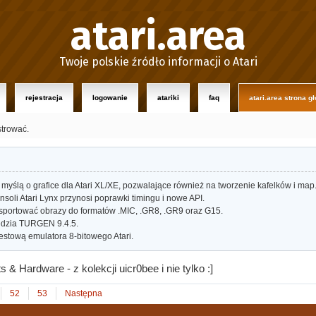
atari.area
Twoje polskie źródło informacji o Atari
rejestracja
logowanie
atariki
faq
atari.area strona g
strować.
myślą o grafice dla Atari XL/XE, pozwalające również na tworzenie kafelków i map
oli Atari Lynx przynosi poprawki timingu i nowe API.
portować obrazy do formatów .MIC, .GR8, .GR9 oraz G15.
dzia TURGEN 9.4.5.
estową emulatora 8-bitowego Atari.
 & Hardware - z kolekcji uicr0bee i nie tylko :]
52
53
Następna