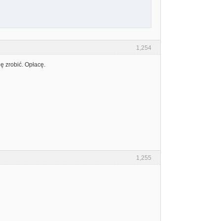
1,254
ę zrobić. Opłacę.
1,255