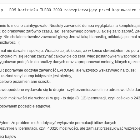
ip - ROM kartridża TURBO 2000 zabezpieczający przed kopiowaniem 
nie to mocno zaintrygowało. Niestety zawartość dumpa wyglądała na kompletną siec
 bo brakowało zarówno czasu, jak i sensownego pomysłu, jak się za to zabrać. Za
. Nie chciałem również zawracać głowy Jerowi taką błahostką, odkładając temat na 
ożliwości :(
at nie dawał mi spokoju. Wracało co jakiś czas, aż w końcu stwierdziłem, że pora
 chciało mi się jednak zaczynać całkowicie od zera, więc postanowiłem wspomóc
ygotować podejście do analizy danych oraz zaproponować metody, których ręczne
ER poprawnie odczytał zawartość EPROM-u, ale wszystko wskazywało na to, że:
uszkodzony i dump faktycznie jest błędny,
 celowo pozamieniane ścieżki.
awdopodobne wydawało się to drugie - czyli przemieszane linie adresowe i/lub da
tkich możliwości nie wchodził w grę - to daje (8+12)! permutacji, czyli coś okoł
tosowałem podejście etapowe.
żyłem, że problem może dotyczyć wyłącznie permutacji bitów danych.
zystkie 8! permutacji, czyli 40320 możliwości, ale zamiast przeszukiwać wszystkie 
ści bajtów