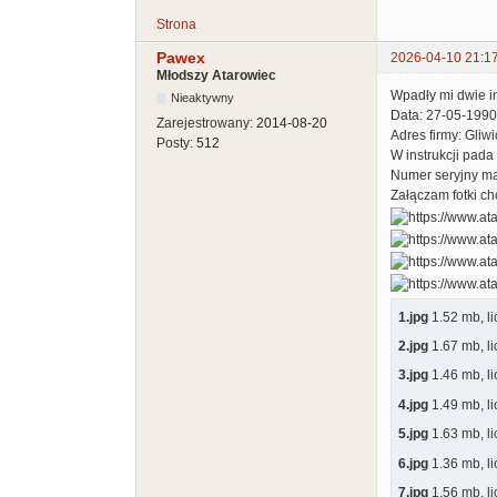
Strona
Pawex
2026-04-10 21:1
Młodszy Atarowiec
Wpadły mi dwie in
Nieaktywny
Data: 27-05-1990
Zarejestrowany:
2014-08-20
Adres firmy: Gliw
Posty:
512
W instrukcji pada
Numer seryjny m
Załączam fotki cho
1.jpg
1.52 mb, l
2.jpg
1.67 mb, l
3.jpg
1.46 mb, l
4.jpg
1.49 mb, l
5.jpg
1.63 mb, l
6.jpg
1.36 mb, l
7.jpg
1.56 mb, l