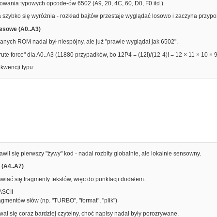
owania typowych opcode-ów 6502 (A9, 20, 4C, 60, D0, F0 itd.)
 szybko się wyróżnia - rozkład bajtów przestaje wyglądać losowo i zaczyna przy
resowe (A0..A3)
nych ROM nadal był niespójny, ale już "prawie wyglądał jak 6502".
brute force" dla A0..A3 (11880 przypadków, bo 12P4 = (12!)/(12-4)! = 12 × 11 × 10 × 
kwencji typu:
awił się pierwszy "żywy" kod - nadal rozbity globalnie, ale lokalnie sensowny.
 (A4..A7)
awiać się fragmenty tekstów, więc do punktacji dodałem:
 ASCII
gmentów słów (np. "TURBO", "format", "plik")
ł się coraz bardziej czytelny, choć napisy nadal były porozrywane.