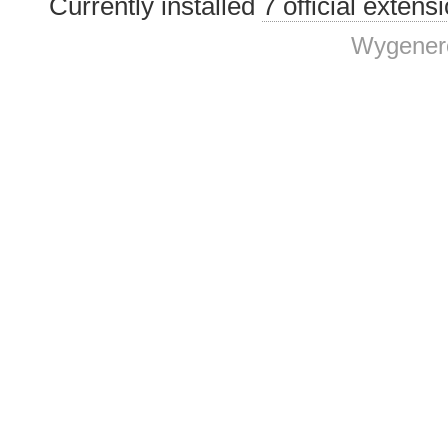
Currently installed
7 official extens
Wygenero