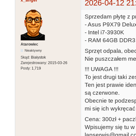
x_angel
2026-04-12 21
Sprzedam płytę z p
- Asus P9X79 Delu
- Intel i7-3930K
- RAM 64GB DDR3
Atarowiec
Sprzęt odpala, obe
Nieaktywny
Skąd:
Białystok
Nie puszczałem mem
Zarejestrowany:
2015-03-26
!!! UWAGA !!!
Posty:
1,719
To jest drugi taki
Ten jest prawie ide
są czerwone.
Obecnie te podzesp
mi się ich wykręcać 
Cena: 300zł + pacz
Wpisujemy się tu w 
lapserwis@gmail.c