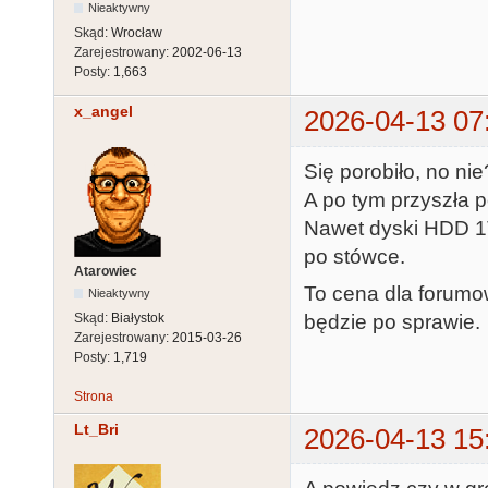
Nieaktywny
Skąd:
Wrocław
Zarejestrowany:
2002-06-13
Posty:
1,663
x_angel
2026-04-13 07
Się porobiło, no ni
A po tym przyszła 
Nawet dyski HDD 1T
po stówce.
Atarowiec
To cena dla forumow
Nieaktywny
Skąd:
Białystok
będzie po sprawie.
Zarejestrowany:
2015-03-26
Posty:
1,719
Strona
Lt_Bri
2026-04-13 15