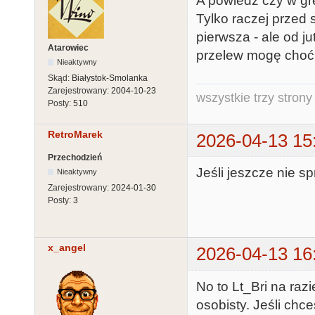
A powiedz czy w gr
Tylko raczej przed 
pierwsza - ale od j
Atarowiec
przelew mogę choćb
Nieaktywny
Skąd:
Białystok-Smolanka
Zarejestrowany:
2004-10-23
wszystkie trzy strony
Posty:
510
RetroMarek
2026-04-13 15
Przechodzień
Jeśli jeszcze nie sp
Nieaktywny
Zarejestrowany:
2024-01-30
Posty:
3
x_angel
2026-04-13 16
No to Lt_Bri na raz
osobisty. Jeśli chc