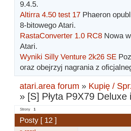
9.4.5.
Altirra 4.50 test 17
Phaeron opubli
8-bitowego Atari.
RastaConverter 1.0 RC8
Nowa wer
Atari.
Wyniki Silly Venture 2k26 SE
Pozn
oraz obejrzyj nagrania z oficjaln
atari.area forum
»
Kupię / Sp
»
[S] Płyta P9X79 Delux
Strony
1
Posty [ 12 ]