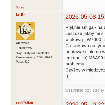
Strona
Lt_Bri
2026-05-08 15
Pięknie śmiga - na 
Jeszcze jakby mi si
wiekową - W7000, t
Atarowiec
Co ciekawe na tym
Nieaktywny
buntowało, ale na w
Skąd:
Białystok-Smolanka
em upaliła) M5A99 
Zarejestrowany:
2004-10-23
Posty:
510
problemu.
Czyżby w międzycza
;)
wszystkie trzy strony
seb@stian
2026-05-10 22