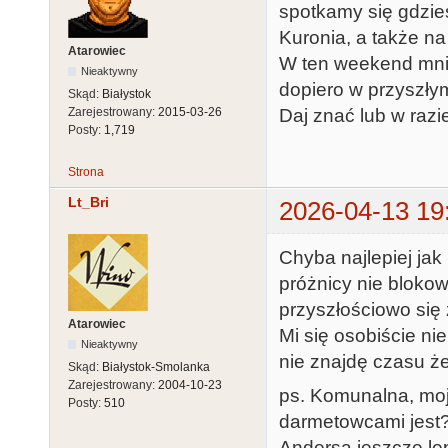
spotkamy się gdzie
Kuronia, a także na
Atarowiec
W ten weekend mnie
Nieaktywny
dopiero w przyszły
Skąd:
Białystok
Zarejestrowany:
2015-03-26
Daj znać lub w razi
Posty:
1,719
Strona
Lt_Bri
2026-04-13 19
Chyba najlepiej ja
próżnicy nie blokow
przyszłościowo się
Atarowiec
Mi się osobiście ni
Nieaktywny
nie znajdę czasu ż
Skąd:
Białystok-Smolanka
Zarejestrowany:
2004-10-23
ps. Komunalna, mo
Posty:
510
darmetowcami jest?
Andersa jeszcze le