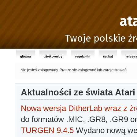
at
Twoje polskie źr
główna
użytkownicy
regulamin
szukaj
rejestr
Nie jesteś zalogowany.
Proszę się zalogować lub zarejestrować.
Aktualności ze świata Atari
Nowa wersja DitherLab wraz z źr
do formatów .MIC, .GR8, .GR9 o
TURGEN 9.4.5
Wydano nową wer