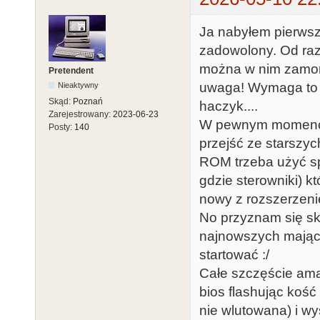
Ja nabyłem pierwsz
zadowolony. Od raz
można w nim zamon
Pretendent
uwaga! Wymaga to ak
Nieaktywny
Skąd:
Poznań
haczyk....
Zarejestrowany:
2023-06-23
W pewnym momencie A
Posty:
140
przejść ze starszy
ROM trzeba użyć sp
gdzie sterowniki) k
nowy z rozszerzen
No przyznam się sk
najnowszych mając s
startować :/
Całe szczęście ama
bios flashując koś
nie wlutowana) i wy