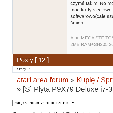
czymś takim. No mo
mac karty sieciowej
softwarowo(całe sz
śmiga.
Atari MEGA STE TO
2MB RAM+SH205 20MB
Posty [ 12 ]
Strony
1
atari.area forum
»
Kupię / Sp
»
[S] Płyta P9X79 Deluxe i