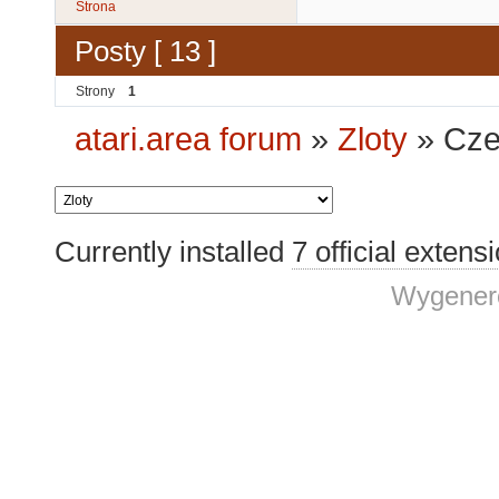
Strona
Posty [ 13 ]
Strony
1
atari.area forum
»
Zloty
»
Cze
Currently installed
7 official extens
Wygenero