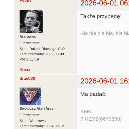
Pecus
2026-06-01 06
Także przybędę!
Bla bla bla bla, bla bl
Atarowiec
Nieaktywny
Skąd:
Dokąd: Dlaczego: Co?
Zarejestrowany:
2002-03-09
Posty:
1,719
Strona
drac030
2026-06-01 16
Ma padać.
Swołocz z Atari Area
KMK
Nieaktywny
? HEX$(6670358)
Skąd:
Warszawa
Zarejestrowany:
2004-09-12