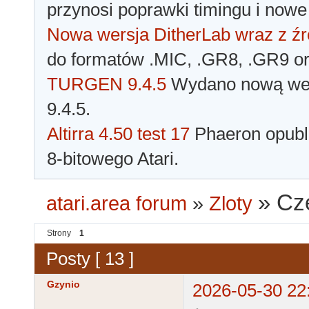
przynosi poprawki timingu i nowe
Nowa wersja DitherLab wraz z źr
do formatów .MIC, .GR8, .GR9 o
TURGEN 9.4.5
Wydano nową wer
9.4.5.
Altirra 4.50 test 17
Phaeron opubli
8-bitowego Atari.
»
Cz
atari.area forum
»
Zloty
Strony
1
Posty [ 13 ]
Gzynio
2026-05-30 22