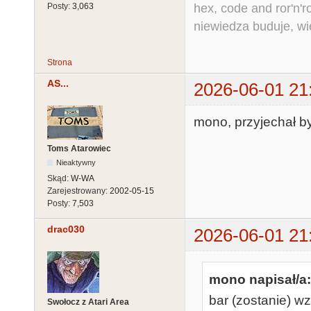
hex, code and ror'n'ro
Posty:
3,063
niewiedza buduje, wi
Strona
AS...
2026-06-01 21
mono, przyjechał b
Toms Atarowiec
Nieaktywny
Skąd:
W-WA
Zarejestrowany:
2002-05-15
Posty:
7,503
drac030
2026-06-01 21
mono napisał/a:
bar (zostanie) wz
Swołocz z Atari Area