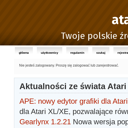
at
Twoje polskie źr
główna
użytkownicy
regulamin
szukaj
rejestr
Nie jesteś zalogowany.
Proszę się zalogować lub zarejestrować.
Aktualności ze świata Atari
APE: nowy edytor grafiki dla Atari
dla Atari XL/XE, pozwalające rów
Gearlynx 1.2.21
Nowa wersja popu