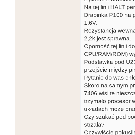
Na tej linii HALT pe
Drabinka P100 na pi
1,6V.
Rezystancja wewnątr
2,2k jest sprawna.
Oporność tej linii 
CPU/RAM/ROM) wyn
Podstawka pod U210
przejście między p
Pytanie do was chł
Skoro na samym pro
7406 wisi te niesz
trzymało procesor 
układach może brać
Czy szukać pod p
strzała?
Oczywiście pokusil