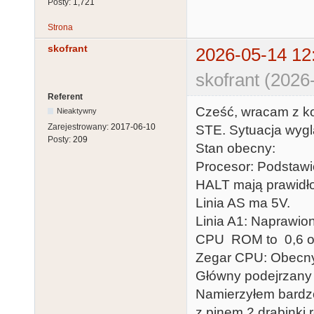
Posty:
1,721
Strona
skofrant
2026-05-14 12
skofrant (2026
Referent
Cześć, wracam z ko
Nieaktywny
Zarejestrowany:
2017-06-10
STE. Sytuacja wygl
Posty:
209
Stan obecny:
Procesor: Podstaw
HALT mają prawidł
Linia AS ma 5V.
Linia A1: Naprawio
CPU ROM to 0,6 
Zegar CPU: Obecny,
Główny podejrzany 
Namierzyłem bardzo 
z pinem 2 drabinki 