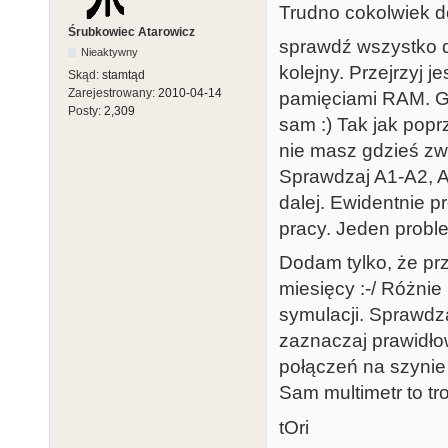
Trudno cokolwiek do
Śrubkowiec Atarowicz
sprawdź wszystko do
Nieaktywny
kolejny. Przejrzyj
Skąd:
stamtąd
Zarejestrowany:
2010-04-14
pamięciami RAM. Gd
Posty:
2,309
sam :) Tak jak pop
nie masz gdzieś zw
Sprawdzaj A1-A2, A2
dalej. Ewidentnie p
pracy. Jeden proble
Dodam tylko, że pr
miesięcy :-/ Różnie
symulacji. Sprawdz
zaznaczaj prawidłow
połączeń na szynie 
Sam multimetr to tro
tOri