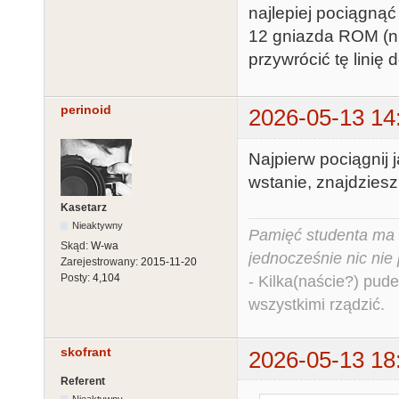
najlepiej pociągnąć
12 gniazda ROM (np
przywrócić tę linię 
perinoid
2026-05-13 14
Najpierw pociągnij 
wstanie, znajdziesz
Kasetarz
Nieaktywny
Pamięć studenta ma c
Skąd:
W-wa
jednocześnie nic nie
Zarejestrowany:
2015-11-20
Posty:
4,104
- Kilka(naście?) pude
wszystkimi rządzić.
skofrant
2026-05-13 18
Referent
Nieaktywny