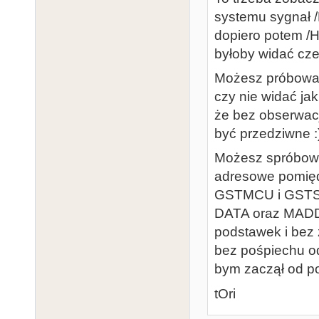
systemu sygnał /
dopiero potem /
byłoby widać cze
Możesz próbować
czy nie widać jak
że bez obserwacji
być przedziwne :
Możesz spróbowa
adresowe pomię
GSTMCU i GSTSHI
DATA oraz MADDR
podstawek i bez 
bez pośpiechu o
bym zaczął od p
tOri