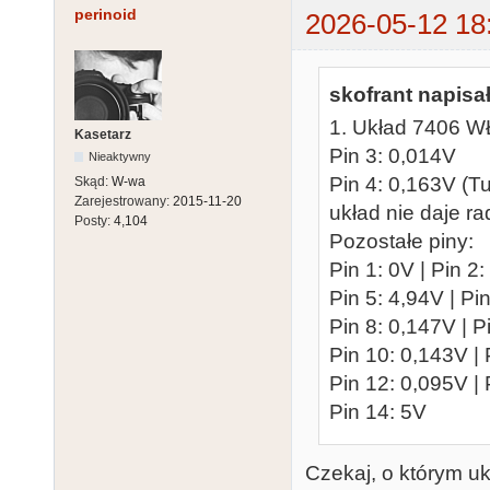
perinoid
2026-05-12 18
skofrant napisał
1. Układ 7406 W
Kasetarz
Pin 3: 0,014V
Nieaktywny
Pin 4: 0,163V (T
Skąd:
W-wa
Zarejestrowany:
2015-11-20
układ nie daje ra
Posty:
4,104
Pozostałe piny:
Pin 1: 0V | Pin 2:
Pin 5: 4,94V | Pi
Pin 8: 0,147V | P
Pin 10: 0,143V | 
Pin 12: 0,095V |
Pin 14: 5V
Czekaj, o którym u