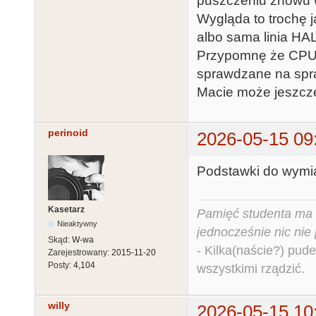
puszczeniu znowu 
Wygląda to trochę 
albo sama linia HA
Przypomnę że CPU
sprawdzane na spra
Macie może jeszcze
perinoid
2026-05-15 09
Podstawki do wymi
Kasetarz
Pamięć studenta ma c
Nieaktywny
jednocześnie nic nie
Skąd:
W-wa
- Kilka(naście?) pude
Zarejestrowany:
2015-11-20
Posty:
4,104
wszystkimi rządzić.
willy
2026-05-15 10