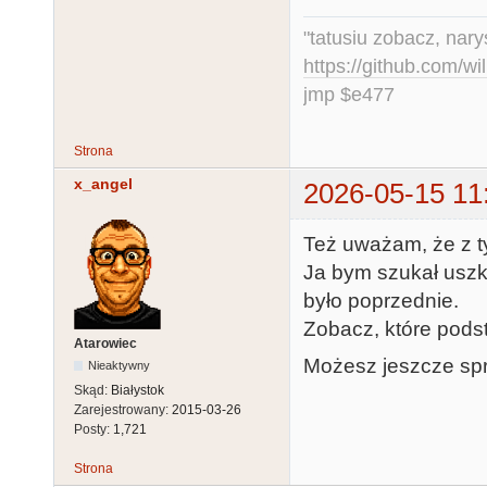
"tatusiu zobacz, nar
https://github.com/
jmp $e477
Strona
x_angel
2026-05-15 11
Też uważam, że z t
Ja bym szukał usz
było poprzednie.
Zobacz, które pods
Atarowiec
Możesz jeszcze spr
Nieaktywny
Skąd:
Białystok
Zarejestrowany:
2015-03-26
Posty:
1,721
Strona