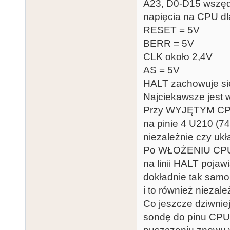
A23, D0-D15 wszęd
napięcia na CPU dl
RESET = 5V
BERR = 5V
CLK około 2,4V
AS = 5V
HALT zachowuje si
Najciekawsze jest 
Przy WYJĘTYM CPU
na pinie 4 U210 (7
niezależnie czy ukł
Po WŁOŻENIU CP
na linii HALT pojaw
dokładnie tak samo
i to również niezal
Co jeszcze dziwnie
sondę do pinu CPU,