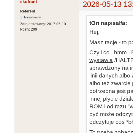
skofrant
2026-05-13 13
Referent
Nieaktywny
tOri napisał/a:
Zarejestrowany:
2017-06-10
Posty:
209
Hej,
Masz racje - to 
Czyli co...hmm.
wystawia
/HALT? 
sprawdzony na inn
linii danych alb
albo też zwarcie
potrzebna jest p
innej płycie dzia
ROM i od razu "
być może odczyt
odczytuje coś *b
To trzeba zobacz