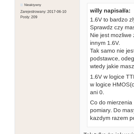
Nieaktywny
willy napisał/a:
Zarejestrowany:
2017-06-10
Posty:
209
1.6V to bardzo zl
Sprawdz czy masz 
Nie jest mozliwe 
innym 1.6V.
Tak samo nie jes
podstawce, odegni
wtedy jakie masz
1.6V w logice TT
w logice HMOS(oi
ani 0.
Co do mierzenia r
pomiary. Do mas
kazdym razem po