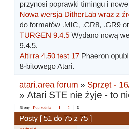
przynosi poprawki timingu i nowe
Nowa wersja DitherLab wraz z źr
do formatów .MIC, .GR8, .GR9 o
TURGEN 9.4.5
Wydano nową wer
9.4.5.
Altirra 4.50 test 17
Phaeron opubli
8-bitowego Atari.
atari.area forum
»
Sprzęt - 16
»
Atari STE nie żyje - to n
Strony
Poprzednia
1
2
3
Posty [ 51 do 75 z 75 ]