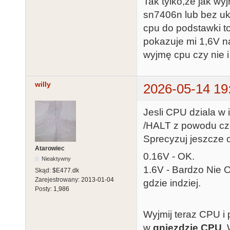
Tak tylko,że jak wy
sn7406n lub bez uk
cpu do podstawki t
pokazuje mi 1,6V n
wyjmę cpu czy nie i
willy
2026-05-14 19
Jesli CPU dziala w 
/HALT z powodu cz
Sprecyzuj jeszcze c
Atarowiec
0.16V - OK.
Nieaktywny
1.6V - Bardzo Nie
Skąd:
$E477.dk
Zarejestrowany:
2013-01-04
gdzie indziej.
Posty:
1,986
Wyjmij teraz CPU i 
w
gniezdzie CPU
.