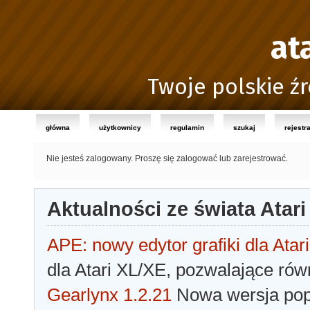
at
Twoje polskie źr
główna
użytkownicy
regulamin
szukaj
rejestr
Nie jesteś zalogowany.
Proszę się zalogować lub zarejestrować.
Aktualności ze świata Atari
APE: nowy edytor grafiki dla Atari
dla Atari XL/XE, pozwalające rów
Gearlynx 1.2.21
Nowa wersja popu