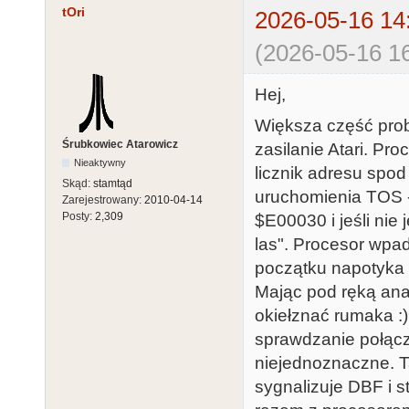
tOri
2026-05-16 14
(2026-05-16 16
Hej,
Większa część pro
Śrubkowiec Atarowicz
zasilanie Atari. Pr
Nieaktywny
licznik adresu spod
Skąd:
stamtąd
uruchomienia TOS -
Zarejestrowany:
2010-04-14
Posty:
2,309
$E00030 i jeśli nie
las". Procesor wpa
początku napotyka 
Mając pod ręką anal
okiełznać rumaka :)
sprawdzanie połącz
niejednoznaczne. T
sygnalizuje DBF i s