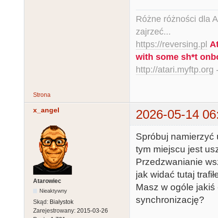
Różne różności dla Ata
zajrzeć...
https://reversing.pl
A
with some sh*t onb
http://atari.myftp.org
-
Strona
x_angel
2026-05-14 06
Spróbuj namierzyć u
tym miejscu jest u
Przedzwanianie wsz
jak widać tutaj trafił
Atarowiec
Masz w ogóle jakiś 
Nieaktywny
synchronizację?
Skąd:
Białystok
Zarejestrowany:
2015-03-26