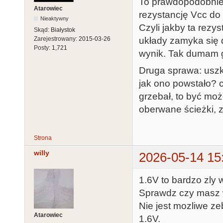
To prawdopodobnie j
Atarowiec
rezystancję Vcc do 
Nieaktywny
Czyli jakby ta rezys
Skąd:
Białystok
Zarejestrowany:
2015-03-26
układy zamyka się 
Posty:
1,721
wynik. Tak dumam 
Druga sprawa: uszk
jak ono powstało? 
grzebał, to być moż
oberwane ścieżki, z
Strona
willy
2026-05-14 15
1.6V to bardzo zly 
Sprawdz czy masz ws
Nie jest mozliwe ze
Atarowiec
1.6V.