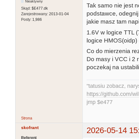
Nieaktywny
Tak samo nie jest n
Skąd:
$E477.dk
podstawce, odegnij 
Zarejestrowany:
2013-01-04
Posty:
1,986
jakie masz tam napi
1.6V w logice TTL (
logice HMOS(oidp) 
Co do mierzenia rez
Do masy i VCC i 2
poczekaj na ustabi
"tatusiu zobacz, nar
https://github.com/
jmp $e477
Strona
skofrant
2026-05-14 15
Referent