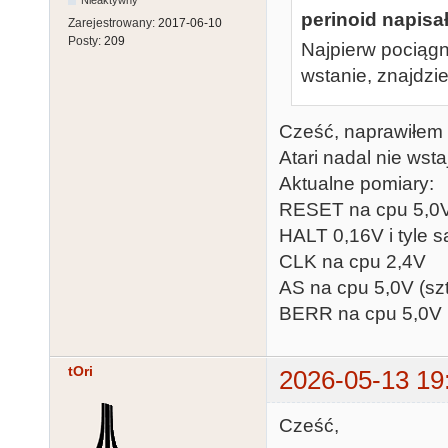
perinoid napisał
Zarejestrowany:
2017-06-10
Posty:
209
Najpierw pociągni
wstanie, znajdzi
Cześć, naprawiłem p
Atari nadal nie wst
Aktualne pomiary:
RESET na cpu 5,0
HALT 0,16V i tyle 
CLK na cpu 2,4V
AS na cpu 5,0V (sz
BERR na cpu 5,0V
tOri
2026-05-13 19
Cześć,