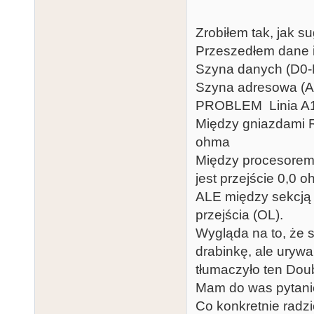
Zrobiłem tak, jak 
Przeszedłem dane 
Szyna danych (D0-D
Szyna adresowa (A
PROBLEM Linia A1:
Między gniazdami R
ohma
Między procesorem 
jest przejście 0,0 
ALE między sekcją 
przejścia (OL).
Wygląda na to, że 
drabinkę, ale urywa
tłumaczyło ten Dou
Mam do was pytani
Co konkretnie radz