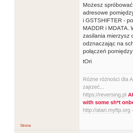
Możesz spróbować p
adresowe pomiędz
i GSTSHIFTER - pop
MADDR i MDATA. Wy
zasilania mierzysz 
odznaczając na sch
połączeń pomiędzy
tOri
Różne różności dla Ata
zajrzeć...
https://reversing.pl
A
with some sh*t onb
http://atari.myftp.org
-
Strona