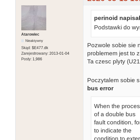
perinoid napisał
Podstawki do wy
Atarowiec
Nieaktywny
Pozwole sobie sie n
Skąd:
$E477.dk
problemem jest to 
Zarejestrowany:
2013-01-04
Posty:
1,986
Ta czesc plyty (U21
Poczytalem sobie sp
bus error
When the process
of a double bus
fault condition, 
to indicate the
condition to exte