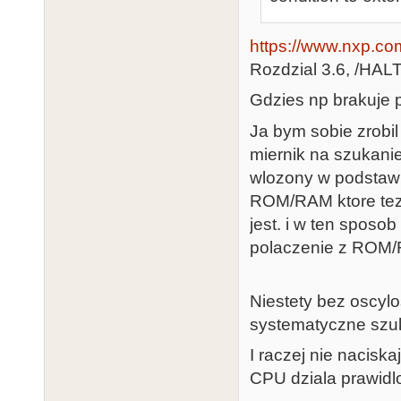
https://www.nxp.co
Rozdzial 3.6, /HAL
Gdzies np brakuje p
Ja bym sobie zrobil
miernik na szukanie
wlozony w podstawk
ROM/RAM ktore tez 
jest. i w ten sposo
polaczenie z ROM
Niestety bez oscylo
systematyczne szuk
I raczej nie naciska
CPU dziala prawidl