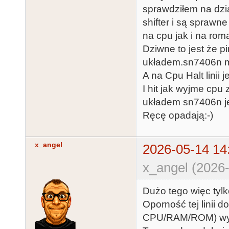
sprawdziłem na dzia
shifter i są sprawn
na cpu jak i na rom
Dziwne to jest że 
układem.sn7406n ma
A na Cpu Halt linii j
I hit jak wyjme cpu
układem sn7406n j
Ręcę opadają:-)
x_angel
2026-05-14 14
x_angel (2026-
Dużo tego więc tyl
Oporność tej linii 
CPU/RAM/ROM) wyno