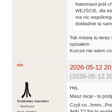
Natomiast jeśli c
WEJŚCIE, dla któ
ma nic wspólnego
dokładnie ta sam
Tak mówię tu teraz 
opisałem
Kurcze nie wiem co
tOri
2026-05-12 20
(2026-05-12 20
Hej,
Masz racje - to pod
Śrubkowiec Atarowicz
Czyli co...hmm...
Nieaktywny
/HALT? Na to wyglą
Skąd:
stamtąd