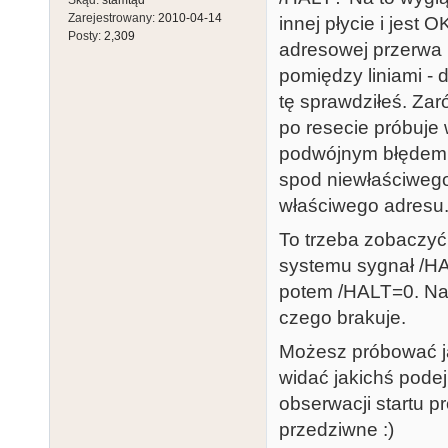
Zarejestrowany:
2010-04-14
innej płycie i jest 
Posty:
2,309
adresowej przerwa (
pomiędzy liniami - 
tę sprawdziłeś. Zar
po resecie próbuje 
podwójnym błędem 
spod niewłaściwego
właściwego adresu.
To trzeba zobaczyć 
systemu sygnał /HA
potem /HALT=0. Na 
czego brakuje.
Możesz próbować j
widać jakichś podej
obserwacji startu p
przedziwne :)