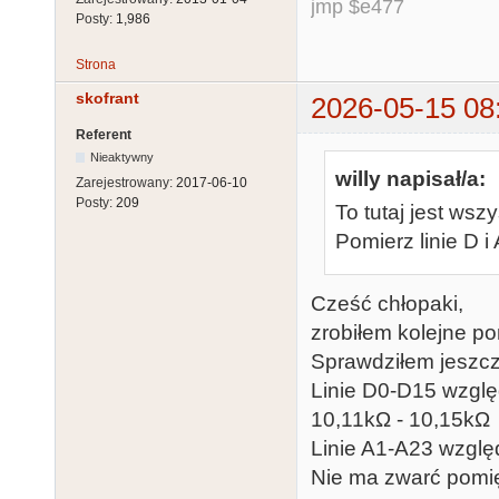
jmp $e477
Posty:
1,986
Strona
skofrant
2026-05-15 08
Referent
Nieaktywny
willy napisał/a:
Zarejestrowany:
2017-06-10
Posty:
209
To tutaj jest wsz
Pomierz linie D i
Cześć chłopaki,
zrobiłem kolejne po
Sprawdziłem jeszcz
Linie D0-D15 wzglę
10,11kΩ - 10,15kΩ
Linie A1-A23 wzgl
Nie ma zwarć pomię