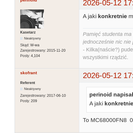
perinoid
2026-05-12 17
A jaki
konkretnie
m
Kasetarz
Pamięć studenta ma c
Nieaktywny
jednocześnie nic nie
Skąd:
W-wa
- Kilka(naście?) pude
Zarejestrowany:
2015-11-20
Posty:
4,104
wszystkimi rządzić.
skofrant
2026-05-12 17
Referent
Nieaktywny
perinoid napisał
Zarejestrowany:
2017-06-10
Posty:
209
A jaki
konkretni
To MC68000FN8 0