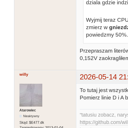
dziala gdzie indzi
Wyjmij teraz CPU
zmierz w
gniezd
powiedzmy 50%.
Przepraszam literó
0,152V zaokragliłe
willy
2026-05-14 21
To tutaj jest wszys
Pomierz linie D i A
Atarowiec
"tatusiu zobacz, nar
Nieaktywny
https://github.com/
Skąd:
$E477.dk
Zarejestrowany:
2013-01-04