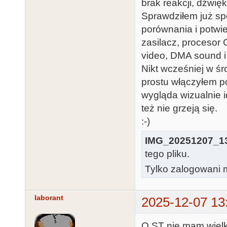
brak reakcji, dźwięk
Sprawdziłem już sp
porównania i potwi
zasilacz, procesor 
video, DMA sound i
Nikt wcześniej w śr
prostu włączyłem po
wygląda wizualnie 
też nie grzeją się.
:-)
IMG_20251207_13
tego pliku.
Tylko zalogowani m
laborant
2025-12-07 13
O ST nie mam wielk