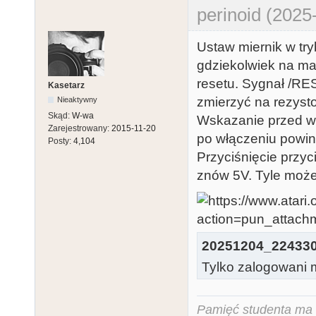
perinoid (2025
Ustaw miernik w tr
gdziekolwiek na ma
resetu. Sygnał /RES
Kasetarz
zmierzyć na rezyst
Nieaktywny
Skąd:
W-wa
Wskazanie przed wł
Zarejestrowany:
2015-11-20
po włączeniu powinn
Posty:
4,104
Przyciśnięcie przy
znów 5V. Tyle może
20251204_224330
Tylko zalogowani m
Pamięć studenta ma c