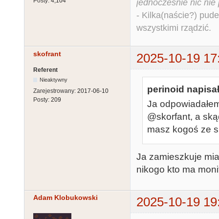
Posty:
4,104
jednocześnie nic nie
- Kilka(naście?) pude
wszystkimi rządzić.
skofrant
2025-10-19 17
Referent
Nieaktywny
perinoid napisał
Zarejestrowany:
2017-06-10
Posty:
209
Ja odpowiadałe
@skorfant, a ską
masz kogoś ze sp
Ja zamieszkuje mia
nikogo kto ma monito
Adam Klobukowski
2025-10-19 19