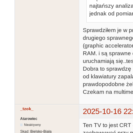
najtańszy analiz
jednak od pomiar
Sprawdziłem je w p
drugiego sprawnego
(graphic accelerato
RAM. i są sprawne d
uruchamiają się..t
Dobra to sprawdzę n
od klawiatury zapala
prawdopodobne żeb
Czekam na multimet
_tzok_
2025-10-16 22
Atarowiec
Ten TV to jest CRT 
Nieaktywny
Skąd:
Bielsko-Biała
zachowywać przy ni