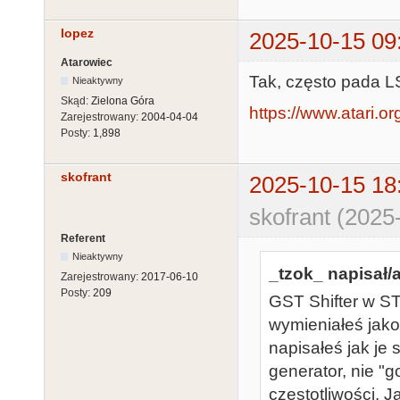
lopez
2025-10-15 09
Atarowiec
Tak, często pada LS 
Nieaktywny
Skąd:
Zielona Góra
https://www.atari.o
Zarejestrowany:
2004-04-04
Posty:
1,898
skofrant
2025-10-15 18
skofrant (2025
Referent
Nieaktywny
_tzok_ napisał/a
Zarejestrowany:
2017-06-10
Posty:
209
GST Shifter w ST
wymieniałeś jako
napisałeś jak je
generator, nie "g
częstotliwości. 