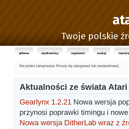
at
Twoje polskie źr
główna
użytkownicy
regulamin
szukaj
rejestr
Nie jesteś zalogowany.
Proszę się zalogować lub zarejestrować.
Aktualności ze świata Atari
Gearlynx 1.2.21
Nowa wersja popu
przynosi poprawki timingu i nowe
Nowa wersja DitherLab wraz z źr