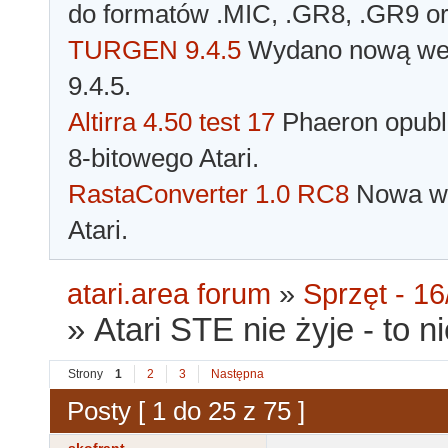
do formatów .MIC, .GR8, .GR9 o
TURGEN 9.4.5
Wydano nową wer
9.4.5.
Altirra 4.50 test 17
Phaeron opubli
8-bitowego Atari.
RastaConverter 1.0 RC8
Nowa wer
Atari.
atari.area forum
»
Sprzęt - 16
»
Atari STE nie żyje - to n
Strony
1
2
3
Następna
Posty [ 1 do 25 z 75 ]