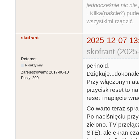
jednocześnie nic nie
- Kilka(naście?) pude
wszystkimi rządzić.
skofrant
2025-12-07 13
skofrant (2025
Referent
perinoid,
Nieaktywny
Zarejestrowany:
2017-06-10
Dziękuję...dokonałe
Posty:
209
Przy włączonym ata
przycisk reset to 
reset i napięcie wra
Co warto teraz spra
Po naciśnięciu przy
zielono, TV przeł
STE), ale ekran czar