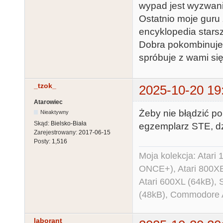
wypad jest wyzwani
Ostatnio moje guru 
encyklopedia starsz
Dobra pokombinuje j
spróbuje z wami si
_tzok_
2025-10-20 19
Atarowiec
Żeby nie błądzić po
Nieaktywny
Skąd:
Bielsko-Biała
egzemplarz STE, dz
Zarejestrowany:
2017-06-15
Posty:
1,516
Moja kolekcja: Atar
ONCE+), Atari 800X
Atari 600XL (64kB)
(48kB), Commodore
laborant