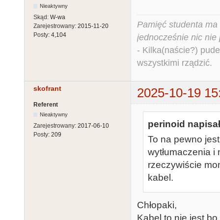
Nieaktywny
Skąd:
W-wa
Pamięć studenta ma c
Zarejestrowany:
2015-11-20
Posty:
4,104
jednocześnie nic nie
- Kilka(naście?) pude
wszystkimi rządzić.
skofrant
2025-10-19 15
Referent
Nieaktywny
perinoid napisał
Zarejestrowany:
2017-06-10
Posty:
209
To na pewno jest
wytłumaczenia i n
rzeczywiście mon
kabel.
Chłopaki,
Kabel to nie jest 