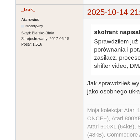
_tzok_
2025-10-14 21
Atarowiec
Nieaktywny
skofrant napisał
Skąd:
Bielsko-Biała
Zarejestrowany:
2017-06-15
Sprawdziłem już 
Posty:
1,516
porównania i po
zasilacz, proceso
shifter video, D
Jak sprawdziłeś wy
jako osobnego ukł
Moja kolekcja: Atar
ONCE+), Atari 800X
Atari 600XL (64kB)
(48kB), Commodore