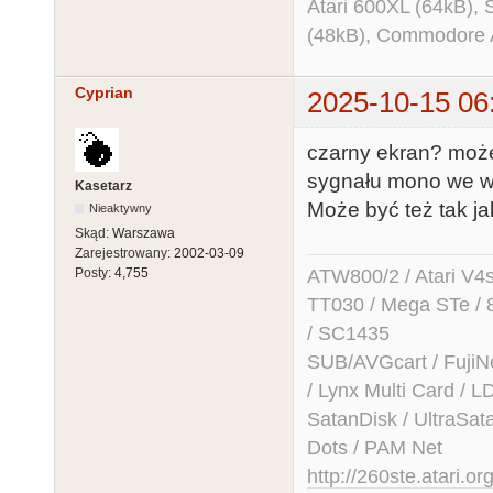
Atari 600XL (64kB)
(48kB), Commodore
Cyprian
2025-10-15 06
czarny ekran? może
sygnału mono we w
Kasetarz
Może być też tak ja
Nieaktywny
Skąd:
Warszawa
Zarejestrowany:
2002-03-09
ATW800/2 / Atari V4sa 
Posty:
4,755
TT030 / Mega STe / 
/ SC1435
SUB/AVGcart / FujiN
/ Lynx Multi Card /
SatanDisk / UltraSat
Dots / PAM Net
http://260ste.atari.or