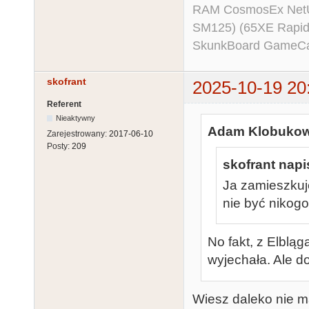
RAM CosmosEx NetU
SM125) (65XE Rapi
SkunkBoard GameCart
skofrant
2025-10-19 20
Referent
Nieaktywny
Adam Klobukows
Zarejestrowany:
2017-06-10
Posty:
209
skofrant napi
Ja zamieszkuj
nie być nikogo
No fakt, z Elblą
wyjechała. Ale do
Wiesz daleko nie ma