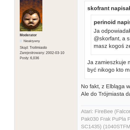
skofrant napisał
perinoid napi
Ja odpowiada
Moderator
@skorfant, a 
Nieaktywny
masz kogoś ze
Skąd:
Trollmiasto
Zarejestrowany:
2002-03-10
Posty:
6,036
Ja zamieszkuje m
być nikogo kto ma
No fakt, z Elbląga
Ale do Trójmiasta d
Atari: FireBee (Fal
Pak030 Frak PuPla
SC1435) (1040STFM