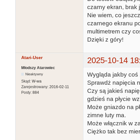
czarny ekran, brak j
Nie wiem, co jeszc
czarnego ekranu po 
multimetrem czy c
Dzięki z góry!
Atari-User
2025-10-14 18
Młodszy Atarowiec
Wygląda jakby coś 
Nieaktywny
Skąd:
W-wa
Sprawdż napięcia n
Zarejestrowany:
2016-02-11
Czy są jakieś napię
Posty:
884
gdzieś na płycie w
Może gniazdo na pły
zimne luty ma.
Może włącznik w zas
Ciężko tak bez mie