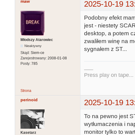
maw
2025-10-19 13
Podobny efekt mam
jest - niestety SC
desktop, a potem cz
Młodszy Atarowiec
zwaliłem winę na m
Nieaktywny
sygnałem z ST...
Skąd:
Siem-ce
Zarejestrowany:
2008-01-08
Posty:
785
___
Press play on tape...
Strona
perinoid
2025-10-19 13
To na pewno jest S
wytłumaczenia i nap
monitor tylko to wa
Kasetarz