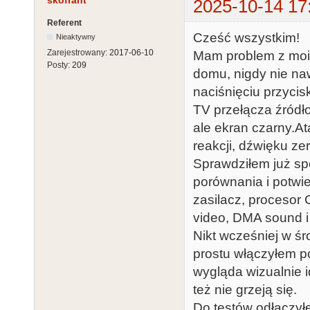
skofrant
2025-10-14 17
Referent
Cześć wszystkim!
Nieaktywny
Zarejestrowany:
2017-06-10
Mam problem z moi
Posty:
209
domu, nigdy nie naw
naciśnięciu przycisk
TV przełącza źród
ale ekran czarny.Ata
reakcji, dźwięku zer
Sprawdziłem już sp
porównania i potwi
zasilacz, procesor 
video, DMA sound i
Nikt wcześniej w śr
prostu włączyłem po
wygląda wizualnie 
też nie grzeją się.
Do testów odłączyłe