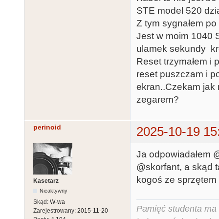
STE model 520 dzia
Z tym sygnałem po R
Jest w moim 1040 S
ulamek sekundy krót
Reset trzymałem i 
reset puszczam i po
ekran..Czekam jak 
zegarem?
perinoid
2025-10-19 15
Ja odpowiadałem 
@skorfant, a skąd 
kogoś ze sprzętem 
Kasetarz
Nieaktywny
Skąd:
W-wa
Pamięć studenta ma c
Zarejestrowany:
2015-11-20