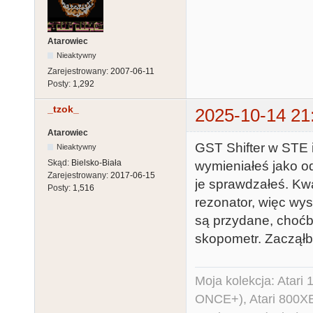
Atarowiec
Nieaktywny
Zarejestrowany:
2007-06-11
Posty:
1,292
_tzok_
2025-10-14 21
Atarowiec
GST Shifter w STE i
Nieaktywny
Skąd:
Bielsko-Biała
wymieniałeś jako od
Zarejestrowany:
2017-06-15
je sprawdzałeś. Kwa
Posty:
1,516
rezonator, więc wys
są przydane, choćb
skopometr. Zacząłb
Moja kolekcja: Atar
ONCE+), Atari 800X