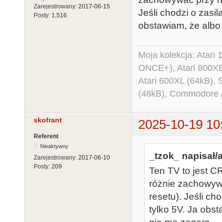
Zarejestrowany:
2017-06-15
Jeśli chodzi o zasil
Posty:
1,516
obstawiam, że albo
Moja kolekcja: Atar
ONCE+), Atari 800X
Atari 600XL (64kB)
(48kB), Commodore
skofrant
2025-10-19 10
Referent
Nieaktywny
_tzok_ napisał/a
Zarejestrowany:
2017-06-10
Posty:
209
Ten TV to jest C
różnie zachowywa
resetu). Jeśli ch
tylko 5V. Ja obs