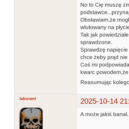
No to Cię muszę zma
podstawce...przynaj
Obstawiam,że mogłe
wlutowany na płyci
Tak jak powiedziałe
sprawdzone.
Sprawdzę napięcie n
chce żeby prąd nie d
Coś mi podpowiada 
kwarc powodem,że 
Reasumując kolego S
laborant
2025-10-14 21
A może jakiś banał,