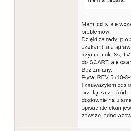
nie ma zegara.
Mam lcd tv ale wcze
problemów.
Dzięki za rady pró
czekam), ale spraw
trzymam ok. 8s, TV 
do SCART, ale czarn
Bez zmiany.
Płyta: REV 5 (10-3-
I zauważyłem cos ta
przełącza ze źródła
dosłownie na ulamek
opisać ale ekan jes
zawsze jednorazowy