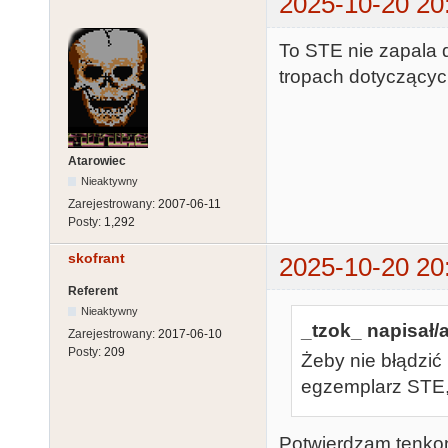
2025-10-20 20
To STE nie zapala di
tropach dotyczących 
Atarowiec
Nieaktywny
Zarejestrowany:
2007-06-11
Posty:
1,292
skofrant
2025-10-20 20
Referent
Nieaktywny
_tzok_ napisał/a
Zarejestrowany:
2017-06-10
Posty:
209
Żeby nie błądzić
egzemplarz STE,
Potwierdzam tenkon