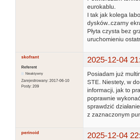
eurokablu.
I tak jak kolega lab
dysków..czarny ekr
Płyta czysta bez gr
uruchomieniu ostatn
skofrant
2025-12-04 21
Referent
Posiadam już multi
Nieaktywny
Zarejestrowany:
2017-06-10
STE. Niestety, w d
Posty:
209
informacji, jak to 
poprawnie wykonać 
sprawdzić działanie
z zaznaczonym pu
perinoid
2025-12-04 22