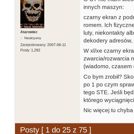
innych maszyn:
czarny ekran z podn
romem. Ich fizyczne
luty, niekontakty a
Atarowiec
Nieaktywny
dekodery adresów,
Zarejestrowany:
2007-06-11
W xl/xe czarny ekra
Posty:
1,292
zwarcia/rozwarcia 
(wiadomo, czasem co
Co bym zrobił? Sko
po 1 po czym sprawd
tego STE. Jeśli będ
którego wyciągnięc
Nic więcej tu chyb
Posty [ 1 do 25 z 75 ]