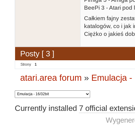
BeePi 3 - Atari pod
Całkiem fajny zesta
katalogów, co i jak
Ciężko o jakieś dob
Posty [ 3 ]
Strony
1
atari.area forum
»
Emulacja - 
Currently installed
7 official extens
Wygenero