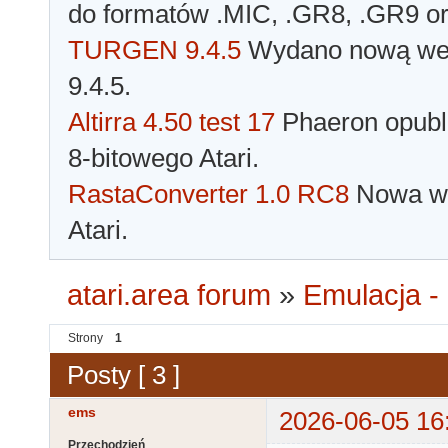
do formatów .MIC, .GR8, .GR9 o
TURGEN 9.4.5
Wydano nową wer
9.4.5.
Altirra 4.50 test 17
Phaeron opubli
8-bitowego Atari.
RastaConverter 1.0 RC8
Nowa wer
Atari.
atari.area forum
»
Emulacja - 
Strony
1
Posty [ 3 ]
ems
2026-06-05 16
Przechodzień