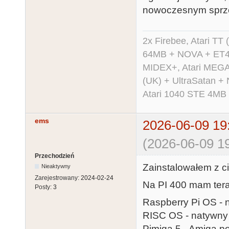
nowoczesnym sprzę
2x Firebee, Atari 
64MB + NOVA + ET40
MIDEX+, Atari MEGA 
(UK) + UltraSatan +
Atari 1040 STE 4MB
ems
2026-06-09 19
(2026-06-09 19
Przechodzień
Zainstalowałem z c
Nieaktywny
Zarejestrowany:
2024-02-24
Na PI 400 mam tera
Posty:
3
Raspberry Pi OS - 
RISC OS - natywny
Pimiga 5 - Amiga p