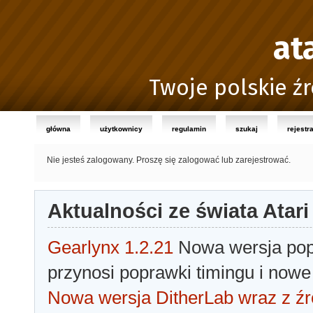
at
Twoje polskie źr
główna
użytkownicy
regulamin
szukaj
rejestr
Nie jesteś zalogowany.
Proszę się zalogować lub zarejestrować.
Aktualności ze świata Atari
Gearlynx 1.2.21
Nowa wersja popu
przynosi poprawki timingu i nowe
Nowa wersja DitherLab wraz z źr