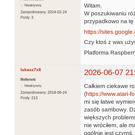
Witam.
Nieaktywny
Zarejestrowany:
2024-02-24
W poszukiwaniu róż
Posty:
3
przypadkowo na tę 
https://sites.goog
Czy ktoś z was uży
Platforma Raspberr
lukasz7x6
2026-06-07 21
Referent
Całkiem ciekawe ro
Nieaktywny
Zarejestrowany:
2018-06-24
(
https://www.atari-f
Posty:
213
mi się łatwe wymien
zasób sambowy. Dzi
większych problemó
nie wróciłem, ale m
ogólnie jest czymś,