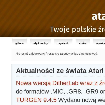
at
Twoje polskie źr
główna
użytkownicy
regulamin
szukaj
rejestr
Nie jesteś zalogowany.
Proszę się zalogować lub zarejestrować.
Aktualności ze świata Atari
Nowa wersja DitherLab wraz z źr
do formatów .MIC, .GR8, .GR9 o
TURGEN 9.4.5
Wydano nową wer