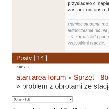
przysiadało ci napię
zasilacz nie poszed
Pamięć studenta ma c
jednocześnie nic nie
- Kilka(naście?) pude
wszystkimi rządzić.
Posty [ 14 ]
Strony
1
atari.area forum
»
Sprzęt - 8bi
»
problem z obrotami ze stac