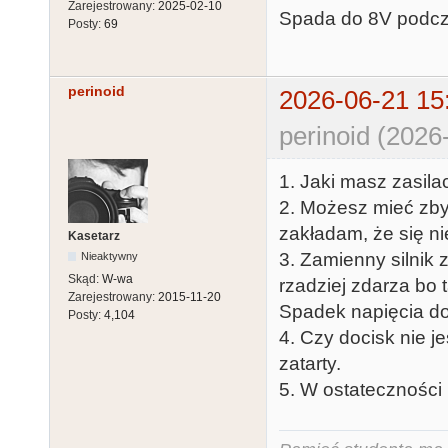
Zarejestrowany:
2025-02-10
Spada do 8V podcz
Posty:
69
perinoid
2026-06-21 15
perinoid (2026
1. Jaki masz zasil
2. Możesz mieć zbyt
zakładam, że się nie
Kasetarz
3. Zamienny silnik 
Nieaktywny
Skąd:
W-wa
rzadziej zdarza bo 
Zarejestrowany:
2015-11-20
Spadek napięcia do
Posty:
4,104
4. Czy docisk nie j
zatarty.
5. W ostateczności