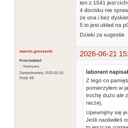
ten z 1541 jest cich
4 docisku nie spraw
że ona i bez dyskie
5 to jest układ na 
Dzieki za sugestie
marcin.gruszecki
2026-06-21 15
Przechodzień
Nieaktywny
laborant napisał
Zarejestrowany:
2025-02-10
Posty:
69
Z tego co pamięt
pomierzyłem w ja
trochę dużo ale 
raczej.
Upewnijmy się je
Jeśli naoliwiłeś
to jeszcze zosta