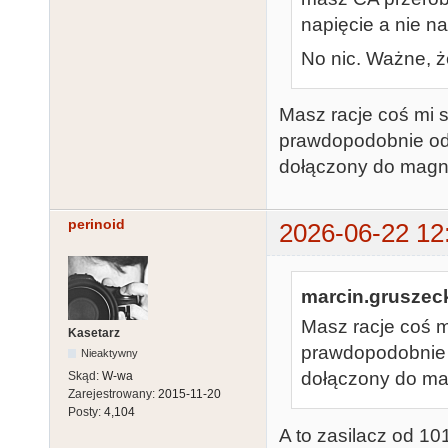
napięcie a nie n
No nic. Ważne, że 
Masz racje coś mi
prawdopodobnie odp
dołączony do magn
perinoid
2026-06-22 12
marcin.gruszeck
Masz racje coś 
Kasetarz
prawdopodobnie o
Nieaktywny
dołączony do ma
Skąd:
W-wa
Zarejestrowany:
2015-11-20
Posty:
4,104
A to zasilacz od 10