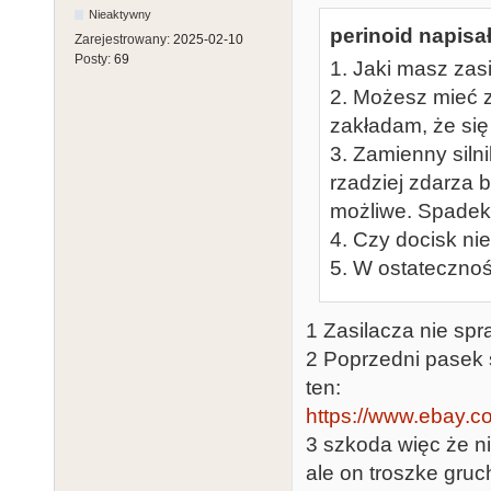
Nieaktywny
perinoid napisał
Zarejestrowany:
2025-02-10
Posty:
69
1. Jaki masz zas
2. Możesz mieć zb
zakładam, że się 
3. Zamienny siln
rzadziej zdarza b
możliwe. Spadek 
4. Czy docisk nie
5. W ostatecznoś
1 Zasilacza nie spr
2 Poprzedni pasek s
ten:
https://www.ebay.
3 szkoda więc że n
ale on troszke gruc