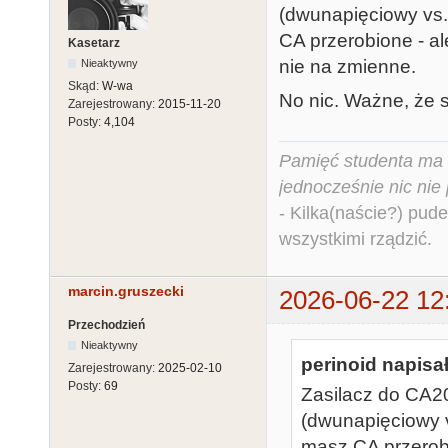
(dwunapięciowy vs. 
CA przerobione - al
Kasetarz
nie na zmienne.
Nieaktywny
Skąd:
W-wa
No nic. Ważne, że się
Zarejestrowany:
2015-11-20
Posty:
4,104
Pamięć studenta ma c
jednocześnie nic nie
- Kilka(naście?) pude
wszystkimi rządzić.
marcin.gruszecki
2026-06-22 12
Przechodzień
Nieaktywny
perinoid napisał
Zarejestrowany:
2025-02-10
Posty:
69
Zasilacz do CA20
(dwunapięciowy v
masz CA przerobi