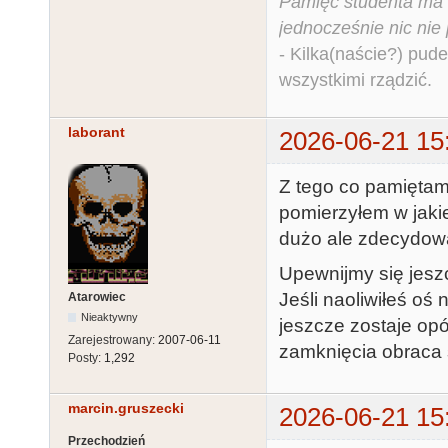
Pamięć studenta ma c
jednocześnie nic nie
- Kilka(naście?) pude
wszystkimi rządzić.
laborant
2026-06-21 15
Z tego co pamiętam
pomierzyłem w jaki
dużo ale zdecydowan
Upewnijmy się jesz
Jeśli naoliwiłeś oś
Atarowiec
Nieaktywny
jeszcze zostaje op
Zarejestrowany:
2007-06-11
zamknięcia obraca 
Posty:
1,292
marcin.gruszecki
2026-06-21 15
Przechodzień