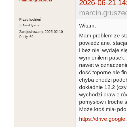
marcin.gruszecki
2026-06-21 14
marcin.gruszec
Przechodzień
Witam,
Nieaktywny
Zarejestrowany:
2025-02-10
Mam problem ze sta
Posty:
69
powiedziane, stacj
i bez niej wydaje si
wymieniłem pasek, s
nawet w oznaczeniu
dość toporne ale fi
chyba chodzi podob
dokładnie 12.2 (czy
wychodzi prawie rów
pomysłów i troche 
Może ktoś miał pdob
https://drive.googl