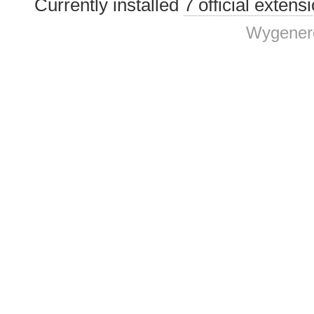
Currently installed
7 official extens
Wygenero