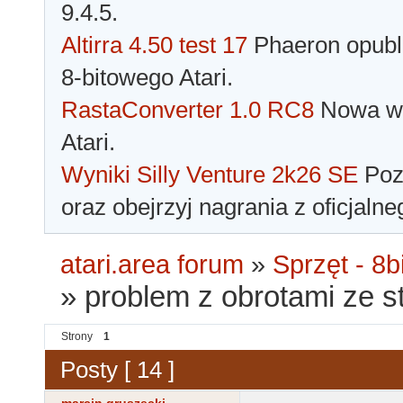
9.4.5.
Altirra 4.50 test 17
Phaeron opubli
8-bitowego Atari.
RastaConverter 1.0 RC8
Nowa wer
Atari.
Wyniki Silly Venture 2k26 SE
Pozn
oraz obejrzyj nagrania z oficjaln
atari.area forum
»
Sprzęt - 8bi
»
problem z obrotami ze s
Strony
1
Posty [ 14 ]