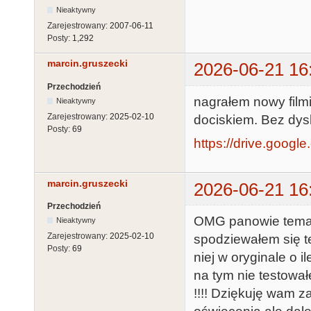
Nieaktywny
Zarejestrowany:
2007-06-11
Posty:
1,292
marcin.gruszecki
2026-06-21 16
Przechodzień
nagrałem nowy filmi
Nieaktywny
Zarejestrowany:
2025-02-10
dociskiem. Bez dys
Posty:
69
https://drive.googl
marcin.gruszecki
2026-06-21 16
Przechodzień
OMG panowie temat d
Nieaktywny
Zarejestrowany:
2025-02-10
spodziewałem się t
Posty:
69
niej w oryginale o i
na tym nie testowa
!!!! Dziękuję wam z