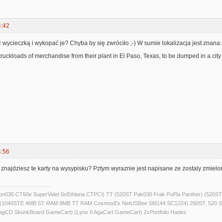
4:42
 wycieczką i wykopać je? Chyba by się zwróciło ;-) W sumie lokalizacja jest znana:
n truckloads of merchandise from their plant in El Paso, Texas, to be dumped in a ci
4:56
znajdziesz te karty na wysypisku? Pztym wyraznie jest napisane ze zostaly zmielo
alcon030 CT60e SuperVidel SvEthlana CTPCI) TT (520ST Pak030 Frak PuPla Panther) 
) (1040STE 4MB ST RAM 8MB TT RAM CosmosEx NetUSBee SM144 SC1224) 260ST, 520 S
agCD SkunkBoard GameCart) (Lynx II AgaCart GameCart) 2xPortfolio Hades