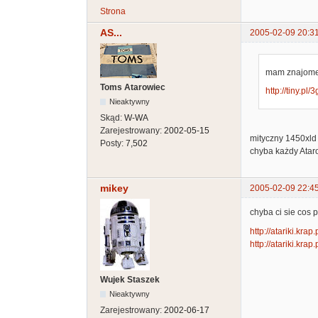
Strona
AS...
2005-02-09 20:3
mam znajomeg
Toms Atarowiec
http://tiny.pl/
Nieaktywny
Skąd:
W-WA
Zarejestrowany:
2002-05-15
mityczny 1450xld .
Posty:
7,502
chyba każdy Ataro
mikey
2005-02-09 22:4
chyba ci sie cos p
http://atariki.kra
http://atariki.kr
Wujek Staszek
Nieaktywny
Zarejestrowany:
2002-06-17