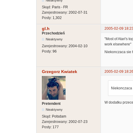
Nieaktywny
Skąd:
Paris - FR
Zarejestrowany:
2002-07-31
Posty:
1,302
gl.h
2005-02-09 18:2
Przechodzień
"Most of Atari's 
Nieaktywny
work elsewhere"
Zarejestrowany:
2004-02-10
Posty:
96
Niekonczaca sie h
Grzegorz Kwiatek
2005-02-09 18:2
Niekonczaca s
W dodatku przecen
Pretendent
Nieaktywny
Skąd:
Potsdam
Zarejestrowany:
2002-07-23
Posty:
177