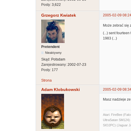
Posty:
3,622
Grzegorz Kwiatek
2005-02-09 08:2
Może zebrać się z
(...) sent fourtee
1983 (...)
Pretendent
Nieaktywny
Skąd:
Potsdam
Zarejestrowany:
2002-07-23
Posty:
177
Strona
Adam Klobukowski
2005-02-09 08:3
Masz nadzieje ze 
Atari: FireBee (F
UltraSatan SM124
SIO2PC) (Jaguar J