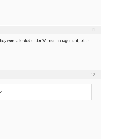
11
 they were afforded under Warner management, left to
12
w.