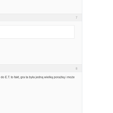
7
8
do E.T. to fakt, gra ta była jedną wielką porażką i może