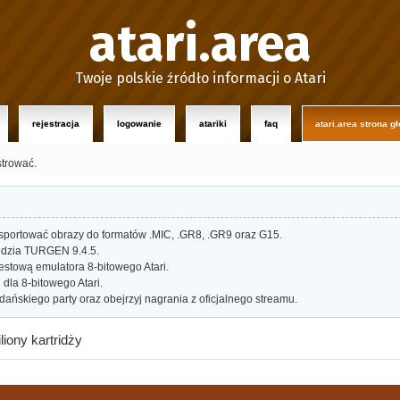
atari.area
Twoje polskie źródło informacji o Atari
rejestracja
logowanie
atariki
faq
atari.area strona g
strować.
portować obrazy do formatów .MIC, .GR8, .GR9 oraz G15.
dzia TURGEN 9.4.5.
estową emulatora 8-bitowego Atari.
dla 8-bitowego Atari.
ańskiego party oraz obejrzyj nagrania z oficjalnego streamu.
liony kartridży