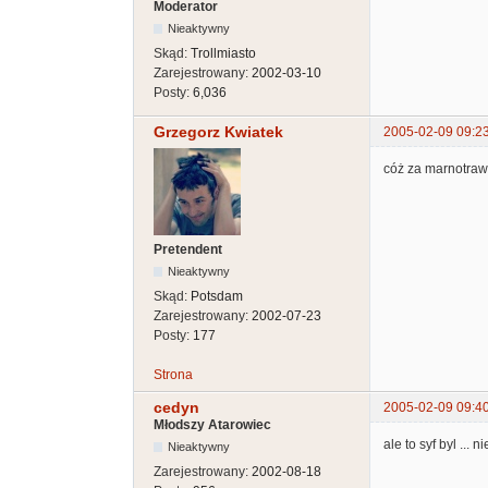
Moderator
Nieaktywny
Skąd:
Trollmiasto
Zarejestrowany:
2002-03-10
Posty:
6,036
Grzegorz Kwiatek
2005-02-09 09:2
cóż za marnotraws
Pretendent
Nieaktywny
Skąd:
Potsdam
Zarejestrowany:
2002-07-23
Posty:
177
Strona
cedyn
2005-02-09 09:4
Młodszy Atarowiec
ale to syf byl ... 
Nieaktywny
Zarejestrowany:
2002-08-18