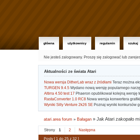
główna
użytkownicy
regulamin
szukaj
Nie jesteś zalogowany.
Proszę się zalogować lub zareje
Aktualności ze świata Atari
Nowa wersja DitherLab wraz z źródłami
Teraz można eks
TURGEN 9.4.5
Wydano nową wersję popularnego narzę
Altirra 4.50 test 17
Phaeron opublikował kolejną wersję t
RastaConverter 1.0 RC8
Nowa wersja konwertera grafiki 
Wyniki Silly Venture 2k26 SE
Poznaj wyniki konkursów gd
»
Jak Atari zakopało mi
atari.area forum
»
Bałagan
Strony
1
2
Następna
Posty [ 1 do 25 z 32 ]