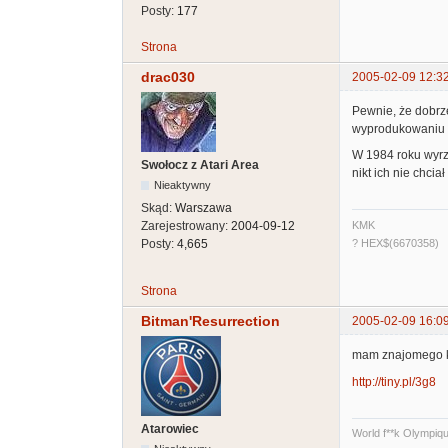
Posty:
177
Strona
drac030
2005-02-09 12:3
Pewnie, że dobrze
wyprodukowaniu ta
W 1984 roku wyrz
Swołocz z Atari Area
nikt ich nie chci
Nieaktywny
Skąd:
Warszawa
Zarejestrowany:
2004-09-12
KMK
Posty:
4,665
? HEX$(6670358)
Strona
Bitman'Resurrection
2005-02-09 16:0
mam znajomego kt
http://tiny.pl/3g8
Atarowiec
World f**k Olympiq