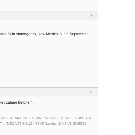
3
ty landfill in Alamogordo, New Mexico in late September
4
ne i zalane betonem.
(520ST 4MB ST RAM 8MB TT RAM CosmosEx SC1435) (1040STFM
T+, (MEGA ST SM125) (65XE Rapidus U1MB VBXE SIDE2