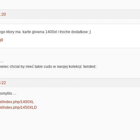
1:20
o ktory ma karte glowna 1400xl i troche dodatkow ;)
3g8
..
wiec chciał by mieć takie cudo w swojej kolekcji :twisted:
5:22
omylilo ...
p.pl/index.php/1400XL
ap.pl/index.php/1450XLD