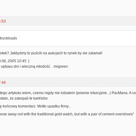
5:53
 truckloads
tek? Jakbyśmy to puścili na aukcjach to rynek by sie załamał!
t 08, 2005 10:45
]
o upływu dni i wieczną młodość. :mrgreen:
7:44
 tego artykułu wiem, czemu nigdy nie lubiałem (pewnie intuicyjnie...) PacMana. A co 
tało, że zakopali te kartridże.
ę końcowy komentarz. Motto upadku firmy...
goose away not with the traditional gold watch, but with a pair of cement overshoes"