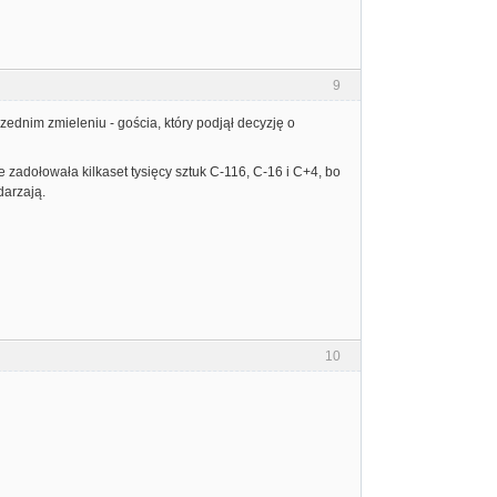
9
zednim zmieleniu - gościa, który podjął decyzję o
adołowała kilkaset tysięcy sztuk C-116, C-16 i C+4, bo
darzają.
10