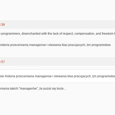
3:36
top programmers, disenchanted with the lack of respect, compensation, and freedom
istoria przeceniania managerow i olewania klas pracujacych, tzn programistow.
6:57
ie historia przeceniania managerow i olewania klas pracujacych, tzn programisto
iania takich "managerów", że pożal się boże...