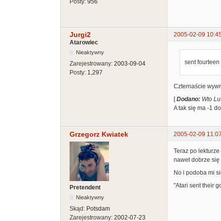
Posty:
956
Jurgi2
2005-02-09 10:4
Atarowiec
Nieaktywny
sent fourteen
Zarejestrowany:
2003-09-04
Posty:
1,297
Czternaście wywro
[
Dodano:
Wto Lu
A tak się ma -1 d
Grzegorz Kwiatek
2005-02-09 11:0
Teraz po lekturze
nawet dobrze się s
No i podoba mi si
"Atari sent their 
Pretendent
Nieaktywny
Skąd:
Potsdam
Zarejestrowany:
2002-07-23