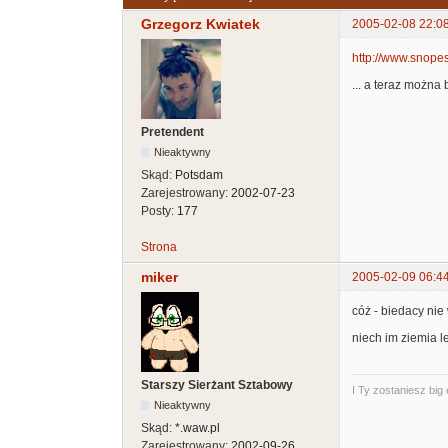
Grzegorz Kwiatek
2005-02-08 22:0
http://www.snope
... a teraz można 
Pretendent
Nieaktywny
Skąd:
Potsdam
Zarejestrowany:
2002-07-23
Posty:
177
Strona
miker
2005-02-09 06:4
cóż - biedacy nie 
niech im ziemia l
Starszy Sierżant Sztabowy
I Ty zostaniesz big
Nieaktywny
Skąd:
*.waw.pl
Zarejestrowany:
2002-09-26