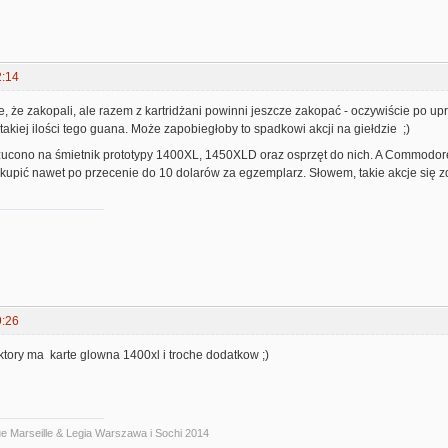
2:14
, że zakopali, ale razem z kartridżani powinni jeszcze zakopać - oczywiście po upr
kiej ilości tego guana. Może zapobiegłoby to spadkowi akcji na giełdzie ;)
ucono na śmietnik prototypy 1400XL, 1450XLD oraz osprzęt do nich. A Commodore z
ał kupić nawet po przecenie do 10 dolarów za egzemplarz. Słowem, takie akcje się z
9:26
ory ma karte glowna 1400xl i troche dodatkow ;)
ue Marseille & Legia Warszawa i Sochi 2014