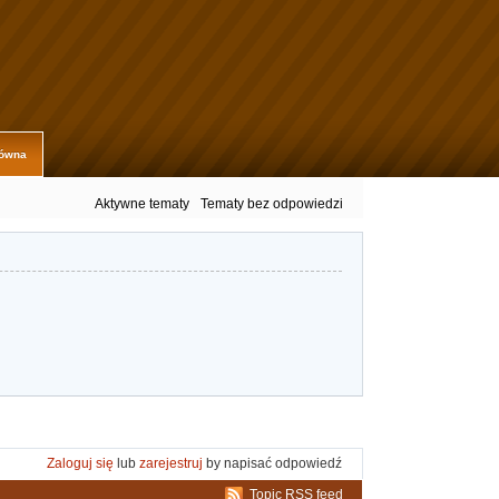
łówna
Aktywne tematy
Tematy bez odpowiedzi
Zaloguj się
lub
zarejestruj
by napisać odpowiedź
Topic RSS feed