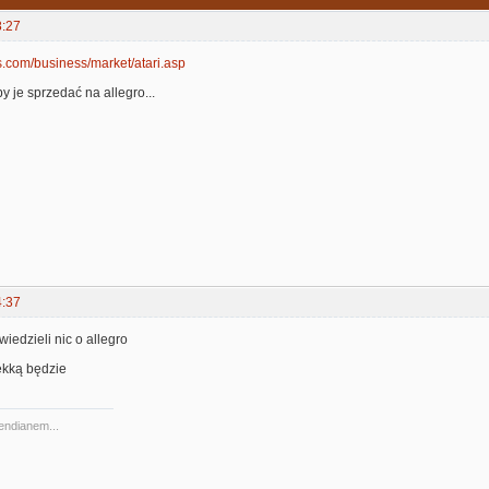
8:27
s.com/business/market/atari.asp
by je sprzedać na allegro...
4:37
wiedzieli nic o allegro
ekką będzie
 endianem...