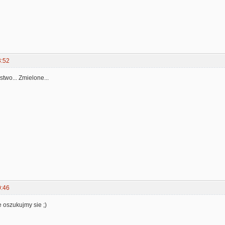
3:52
two... Zmielone...
0:46
nie oszukujmy sie ;)