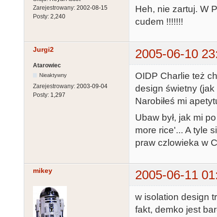
Heh, nie zartuj. W 
Zarejestrowany:
2002-08-15
Posty:
2,240
cudem !!!!!!!
Jurgi2
2005-06-10 23
Atarowiec
OIDP Charlie też ch
Nieaktywny
Zarejestrowany:
2003-09-04
design świetny (ja
Posty:
1,297
Narobiłeś mi apety
Ubaw był, jak mi po
more rice'... A tyle
praw czlowieka w Ch
mikey
2005-06-11 01
w isolation design t
fakt, demko jest b