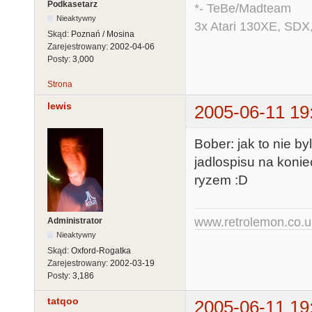
Podkasetarz
*- TeBe/Madteam
Nieaktywny
3x Atari 130XE, SDX
Skąd:
Poznań / Mosina
Zarejestrowany:
2002-04-06
Posty:
3,000
Strona
lewis
2005-06-11 19
Bober: jak to nie b
jadlospisu na konie
ryzem :D
www.retrolemon.co.u
Administrator
Nieaktywny
Skąd:
Oxford-Rogatka
Zarejestrowany:
2002-03-19
Posty:
3,186
tatqoo
2005-06-11 19