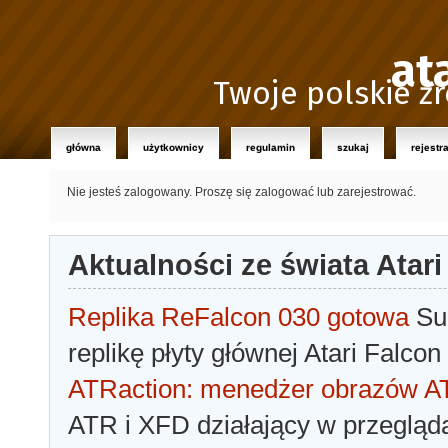
at
Twoje polskie źr
główna
użytkownicy
regulamin
szukaj
rejestr
Nie jesteś zalogowany.
Proszę się zalogować lub zarejestrować.
Aktualności ze świata Atari
Replika ReFalcon 030 gotowa
Sua
replikę płyty głównej Atari Falcon
ATRaction: menedżer obrazów 
ATR i XFD działający w przegląda