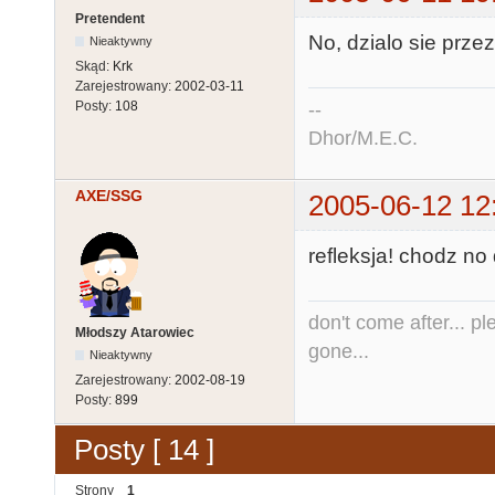
Pretendent
No, dzialo sie przez
Nieaktywny
Skąd:
Krk
Zarejestrowany:
2002-03-11
--
Posty:
108
Dhor/M.E.C.
AXE/SSG
2005-06-12 12
refleksja! chodz no
don't come after... pl
Młodszy Atarowiec
gone...
Nieaktywny
Zarejestrowany:
2002-08-19
Posty:
899
Posty [ 14 ]
Strony
1