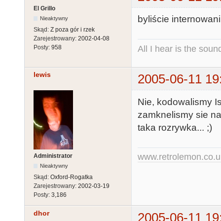
El Grillo
byliście internowan
Nieaktywny
Skąd:
Z poza gór i rzek
Zarejestrowany:
2002-04-08
All I hear is the soun
Posty:
958
lewis
2005-06-11 19
Nie, kodowalismy Is
zamknelismy sie na 
taka rozrywka... ;)
www.retrolemon.co.u
Administrator
Nieaktywny
Skąd:
Oxford-Rogatka
Zarejestrowany:
2002-03-19
Posty:
3,186
dhor
2005-06-11 19