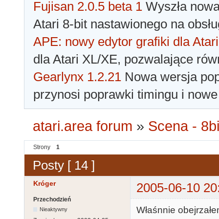
Fujisan 2.0.5 beta 1
Wyszła nowa 
Atari 8-bit nastawionego na obsłu
APE: nowy edytor grafiki dla Atari
dla Atari XL/XE, pozwalające rów
Gearlynx 1.2.21
Nowa wersja popu
przynosi poprawki timingu i nowe
atari.area forum
»
Scena - 8bi
Strony
1
Posty [ 14 ]
Króger
2005-06-10 20
Przechodzień
Właśnnie obejrzałe
Nieaktywny