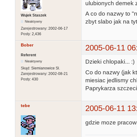
ulubionych demek z
A co do nazwy to "n
Wujek Staszek
zbyt slabo jak na ty
Nieaktywny
Zarejestrowany:
2002-06-17
Posty:
2,436
Bober
2005-06-11 06
Referent
Dzieki chlopaki... :)
Nieaktywny
Skąd:
Siemianowice Sl.
Co do nazwy (jak kt
Zarejestrowany:
2002-08-21
miesiac jedlismy c
Posty:
430
Paprykarza szczec
tebe
2005-06-11 13
gdzie moze pracowa