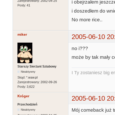
Zarejestrowany:
2002-04-25
i obejrzałem jeszcze
Posty:
41
i doszedłem do wni
No more rice..
miker
2005-06-10 20
no i???
może by tak mały c
Starszy Sierżant Sztabowy
Nieaktywny
I Ty zostaniesz big e
Skąd:
*.waw.pl
Zarejestrowany:
2002-09-26
Posty:
3,622
Króger
2005-06-10 20
Przechodzień
Mój comeback już t
Nieaktywny