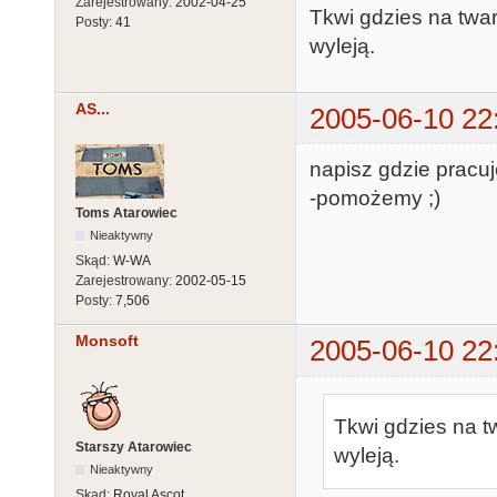
Zarejestrowany:
2002-04-25
Tkwi gdzies na twar
Posty:
41
wyleją.
AS...
2005-06-10 22
napisz gdzie pracuj
-pomożemy ;)
Toms Atarowiec
Nieaktywny
Skąd:
W-WA
Zarejestrowany:
2002-05-15
Posty:
7,506
Monsoft
2005-06-10 22
Tkwi gdzies na t
Starszy Atarowiec
wyleją.
Nieaktywny
Skąd:
Royal Ascot