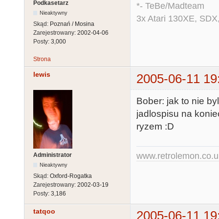
Podkasetarz
*- TeBe/Madteam
Nieaktywny
3x Atari 130XE, SDX
Skąd:
Poznań / Mosina
Zarejestrowany:
2002-04-06
Posty:
3,000
Strona
lewis
2005-06-11 19
Bober: jak to nie b
jadlospisu na konie
ryzem :D
www.retrolemon.co.u
Administrator
Nieaktywny
Skąd:
Oxford-Rogatka
Zarejestrowany:
2002-03-19
Posty:
3,186
tatqoo
2005-06-11 19