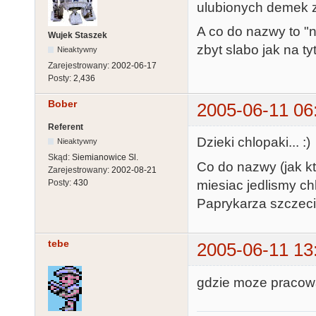
ulubionych demek z
A co do nazwy to "n
Wujek Staszek
zbyt slabo jak na ty
Nieaktywny
Zarejestrowany:
2002-06-17
Posty:
2,436
Bober
2005-06-11 06
Referent
Dzieki chlopaki... :)
Nieaktywny
Skąd:
Siemianowice Sl.
Co do nazwy (jak kt
Zarejestrowany:
2002-08-21
miesiac jedlismy c
Posty:
430
Paprykarza szczec
tebe
2005-06-11 13
gdzie moze pracowa