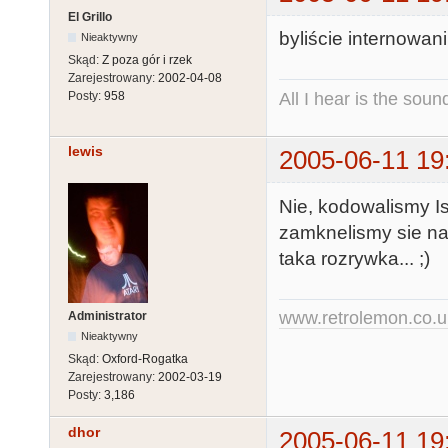
El Grillo
byliście internowan
Nieaktywny
Skąd:
Z poza gór i rzek
Zarejestrowany:
2002-04-08
All I hear is the soun
Posty:
958
lewis
2005-06-11 19
Nie, kodowalismy Is
zamknelismy sie na 
taka rozrywka... ;)
www.retrolemon.co.u
Administrator
Nieaktywny
Skąd:
Oxford-Rogatka
Zarejestrowany:
2002-03-19
Posty:
3,186
dhor
2005-06-11 19