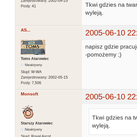
Zarejestrowany:
2002-04-25
Tkwi gdzies na twar
Posty:
41
wyleją.
AS...
2005-06-10 22
napisz gdzie pracuj
-pomożemy ;)
Toms Atarowiec
Nieaktywny
Skąd:
W-WA
Zarejestrowany:
2002-05-15
Posty:
7,506
Monsoft
2005-06-10 22
Tkwi gdzies na t
Starszy Atarowiec
wyleją.
Nieaktywny
Skąd:
Royal Ascot