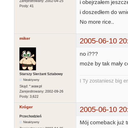
Zarejestrowany:
2002-04-25
i obejrzałem jeszcze
Posty:
41
i doszedłem do wni
No more rice..
miker
2005-06-10 20
no i???
może by tak mały c
Starszy Sierżant Sztabowy
Nieaktywny
I Ty zostaniesz big e
Skąd:
*.waw.pl
Zarejestrowany:
2002-09-26
Posty:
3,622
Króger
2005-06-10 20
Przechodzień
Mój comeback już t
Nieaktywny