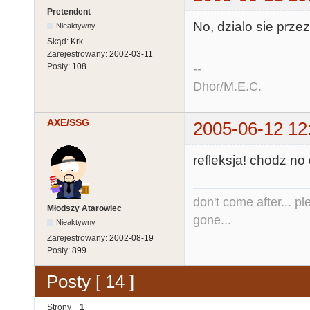
Pretendent
No, dzialo sie przez
Nieaktywny
Skąd:
Krk
Zarejestrowany:
2002-03-11
--
Posty:
108
Dhor/M.E.C.
AXE/SSG
2005-06-12 12
refleksja! chodz no
don't come after... pl
Młodszy Atarowiec
gone...
Nieaktywny
Zarejestrowany:
2002-08-19
Posty:
899
Posty [ 14 ]
Strony
1