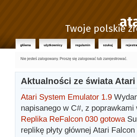
at
Twoje polskie źr
główna
użytkownicy
regulamin
szukaj
rejestr
Nie jesteś zalogowany.
Proszę się zalogować lub zarejestrować.
Aktualności ze świata Atari
Atari System Emulator 1.9
Wydano
napisanego w C#, z poprawkami w
Replika ReFalcon 030 gotowa
Sua
replikę płyty głównej Atari Falcon