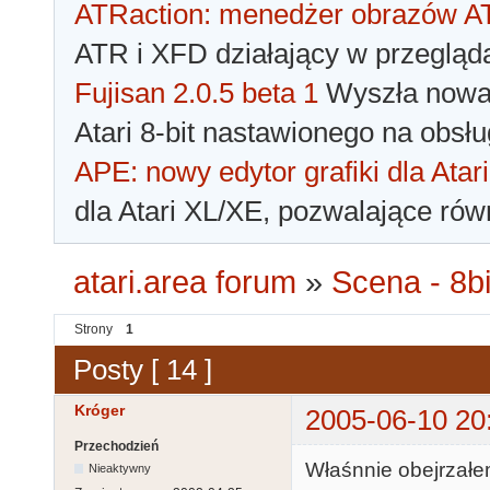
ATRaction: menedżer obrazów 
ATR i XFD działający w przegląda
Fujisan 2.0.5 beta 1
Wyszła nowa 
Atari 8-bit nastawionego na obsłu
APE: nowy edytor grafiki dla Atari
dla Atari XL/XE, pozwalające rów
atari.area forum
»
Scena - 8bi
Strony
1
Posty [ 14 ]
Króger
2005-06-10 20
Przechodzień
Właśnnie obejrzałe
Nieaktywny