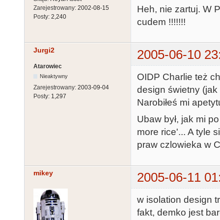
Heh, nie zartuj. W 
Zarejestrowany:
2002-08-15
Posty:
2,240
cudem !!!!!!!
Jurgi2
2005-06-10 23
Atarowiec
OIDP Charlie też ch
Nieaktywny
Zarejestrowany:
2003-09-04
design świetny (ja
Posty:
1,297
Narobiłeś mi apety
Ubaw był, jak mi po
more rice'... A tyle
praw czlowieka w Ch
mikey
2005-06-11 01
w isolation design t
fakt, demko jest b