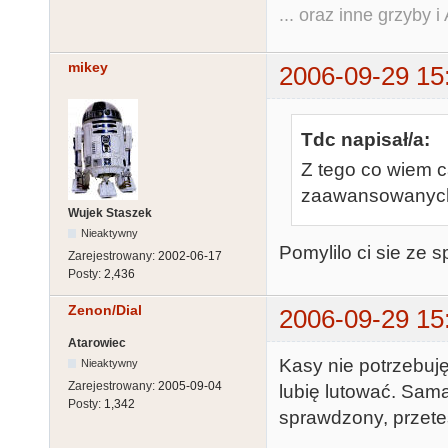
... oraz inne grzyby i
mikey
2006-09-29 15
Tdc napisał/a:
Z tego co wiem ca
zaawansowanych c
Wujek Staszek
Nieaktywny
Pomylilo ci sie ze s
Zarejestrowany:
2002-06-17
Posty:
2,436
Zenon/Dial
2006-09-29 15
Atarowiec
Kasy nie potrzebuję
Nieaktywny
Zarejestrowany:
2005-09-04
lubię lutować. Sam
Posty:
1,342
sprawdzony, przetes