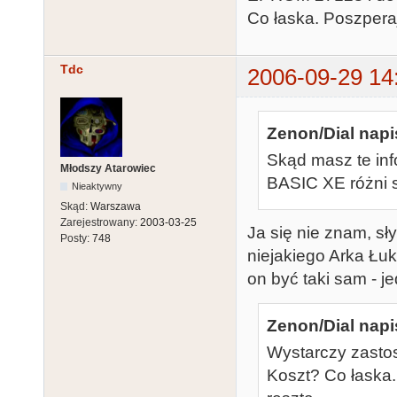
Co łaska. Poszpera
Tdc
2006-09-29 14
Zenon/Dial napi
Skąd masz te inf
Młodszy Atarowiec
BASIC XE różni s
Nieaktywny
Skąd:
Warszawa
Zarejestrowany:
2003-03-25
Ja się nie znam, s
Posty:
748
niejakiego Arka Łuk
on być taki sam - je
Zenon/Dial napi
Wystarczy zasto
Koszt? Co łaska