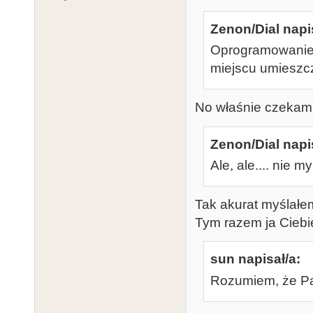
Zenon/Dial napi
Oprogramowanie 
miejscu umieszc
No właśnie czekam 
Zenon/Dial napi
Ale, ale.... nie m
Tak akurat myślałe
Tym razem ja Ciebie
sun napisał/a:
Rozumiem, że Pau