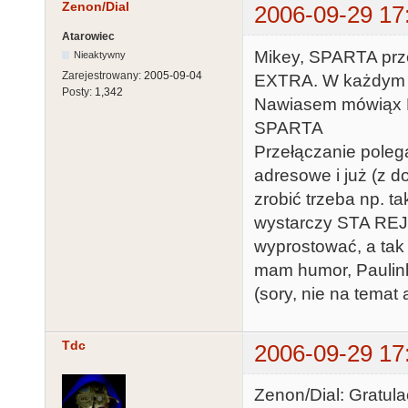
Zenon/Dial
2006-09-29 17
Atarowiec
Mikey, SPARTA prz
Nieaktywny
Zarejestrowany:
2005-09-04
EXTRA. W każdym r
Posty:
1,342
Nawiasem mówiąx B
SPARTA
Przełączanie poleg
adresowe i już (z 
zrobić trzeba np. 
wystarczy STA REJE
wyprostować, a tak
mam humor, Paulink
(sory, nie na temat 
Tdc
2006-09-29 17
Zenon/Dial: Gratula