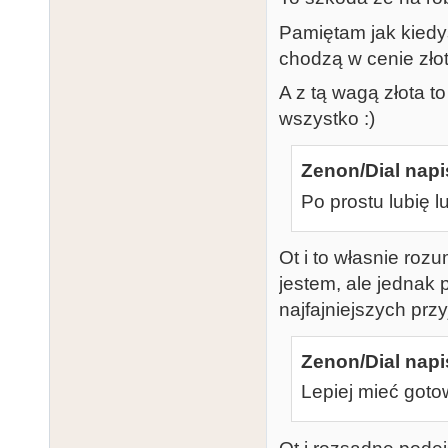
Pamiętam jak kiedyś
chodzą w cenie złot
A z tą wagą złota t
wszystko :)
Zenon/Dial napi
Po prostu lubię 
Ot i to własnie roz
jestem, ale jednak 
najfajniejszych prz
Zenon/Dial napi
Lepiej mieć got