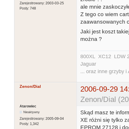
Zarejestrowany:
2003-03-25
ale mnie zaskoczyłe
Posty:
748
Z tego co wiem cart
zaawansowanych car
Jaki jest koszt taki
można ?
800XL XC12 LDW 200
Jaguar
... oraz inne grzyby i
Zenon/Dial
2006-09-29 14
Zenon/Dial (20
Atarowiec
Skąd masz te infor
Nieaktywny
Zarejestrowany:
2005-09-04
XE różni się tylko
Posty:
1,342
EPROM 27128 i doda