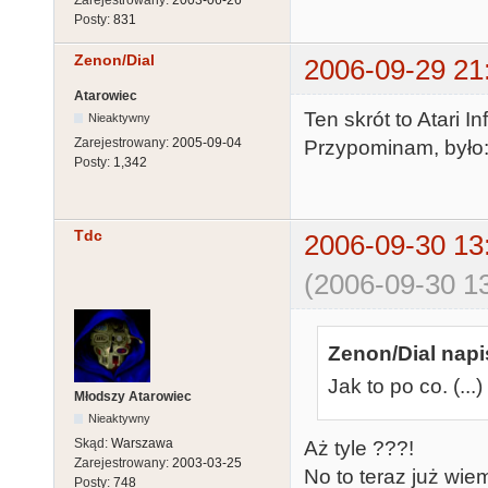
Zarejestrowany:
2003-06-26
Posty:
831
Zenon/Dial
2006-09-29 21
Atarowiec
Ten skrót to Atari I
Nieaktywny
Zarejestrowany:
2005-09-04
Przypominam, było
Posty:
1,342
Tdc
2006-09-30 13
(2006-09-30 13
Zenon/Dial napi
Jak to po co. (.
Młodszy Atarowiec
Nieaktywny
Skąd:
Warszawa
Aż tyle ???!
Zarejestrowany:
2003-03-25
No to teraz już wie
Posty:
748