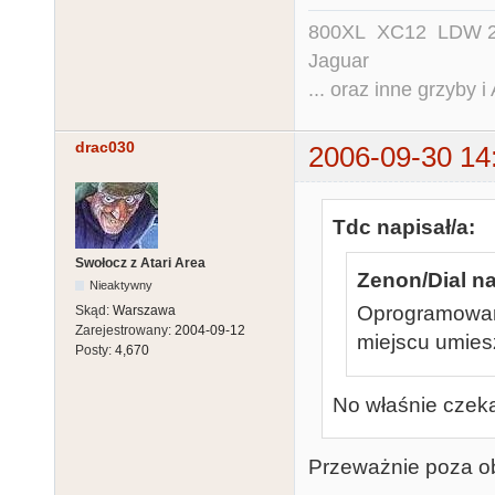
800XL XC12 LDW 200
Jaguar
... oraz inne grzyby i
drac030
2006-09-30 14
Tdc napisał/a:
Swołocz z Atari Area
Zenon/Dial na
Nieaktywny
Oprogramowani
Skąd:
Warszawa
Zarejestrowany:
2004-09-12
miejscu umie
Posty:
4,670
No właśnie czeka
Przeważnie poza o