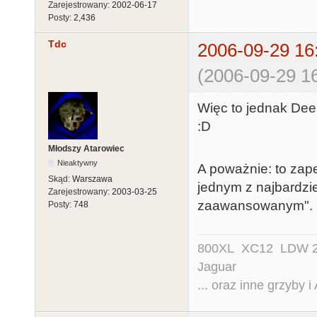
Zarejestrowany:
2002-06-17
Posty:
2,436
Tdc
2006-09-29 16
(2006-09-29 16
Więc to jednak De
:D
Młodszy Atarowiec
Nieaktywny
A poważnie: to zape
Skąd:
Warszawa
jednym z najbardzie
Zarejestrowany:
2003-03-25
zaawansowanym".
Posty:
748
800XL XC12 LDW 200
Jaguar
... oraz inne grzyby i