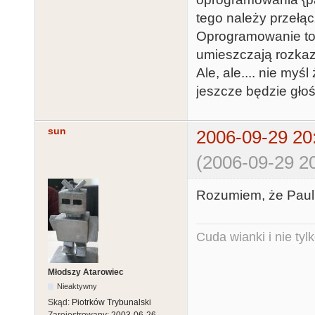
tego należy przełąc
Oprogramowanie to 
umieszczają rozka
Ale, ale.... nie myś
jeszcze będzie głośn
sun
2006-09-29 20
(2006-09-29 20
Rozumiem, że Paulin
Cuda wianki i nie tyl
Młodszy Atarowiec
Nieaktywny
Skąd:
Piotrków Trybunalski