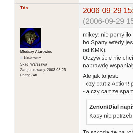
Tdc
2006-09-29 15
(2006-09-29 15
mikey: nie pomyliło
bo Sparty wtedy jes
od KMK).
Młodszy Atarowiec
Oczywiście nie chci
Nieaktywny
Skąd:
Warszawa
naprawdę wspaniały
Zarejestrowany:
2003-03-25
Ale jak to jest:
Posty:
748
- czy cart z Action!
- a czy cart ze spa
Zenon/Dial napi
Kasy nie potrzeb
To szkoda że na robi