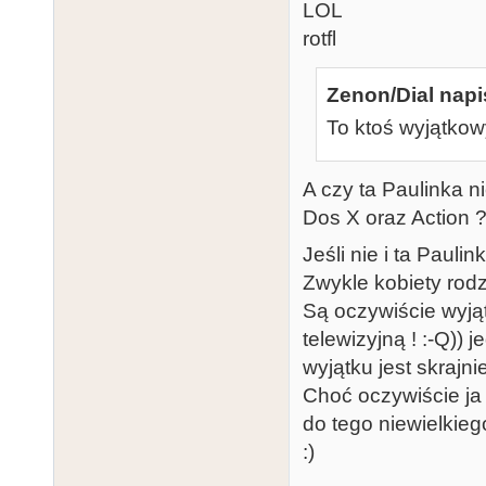
LOL
rotfl
Zenon/Dial napi
To ktoś wyjątkowy
A czy ta Paulinka n
Dos X oraz Action 
Jeśli nie i ta Paulin
Zwykle kobiety rodz
Są oczywiście wyjąt
telewizyjną ! :-Q))
wyjątku jest skrajn
Choć oczywiście ja 
do tego niewielkieg
:)