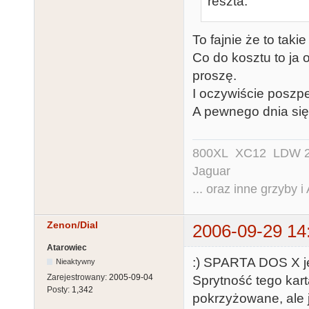
reszta.
To fajnie że to takie
Co do kosztu to ja
proszę.
I oczywiście poszp
A pewnego dnia się
800XL XC12 LDW 200
Jaguar
... oraz inne grzyby i
Zenon/Dial
2006-09-29 14
Atarowiec
:) SPARTA DOS X jes
Nieaktywny
Zarejestrowany:
2005-09-04
Sprytność tego kart
Posty:
1,342
pokrzyżowane, ale j