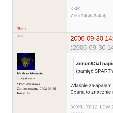
KMK
? HEX$(6670358)
Strona
Tdc
2006-09-30 14
(2006-09-30 14
Zenon/Dial napi
{pamięć SPARTY 
Młodszy Atarowiec
Nieaktywny
Skąd:
Warszawa
Właśnie załapałem 
Zarejestrowany:
2003-03-25
Sparta to znacznie 
Posty:
748
800XL XC12 LDW 200