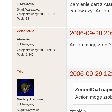
Zamienie cart z At
Nieaktywny
Skąd:
Warszawa
cartow czyli Action
Zarejestrowany:
2005-11-03
Posty:
38
Zenon/Dial
2006-09-28 20
Atarowiec
Action mogę zrobić
Nieaktywny
Zarejestrowany:
2005-09-04
Posty:
1,342
Tdc
2006-09-29 12
Zenon/Dial napi
Action mogę zrob
Młodszy Atarowiec
Nieaktywny
Skąd:
Warszawa
zrobić ??