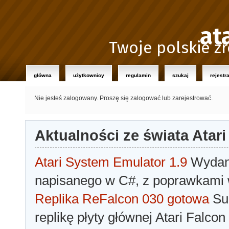
at
Twoje polskie źr
główna
użytkownicy
regulamin
szukaj
rejestr
Nie jesteś zalogowany.
Proszę się zalogować lub zarejestrować.
Aktualności ze świata Atari
Atari System Emulator 1.9
Wydano
napisanego w C#, z poprawkami w
Replika ReFalcon 030 gotowa
Sua
replikę płyty głównej Atari Falcon