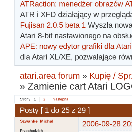
ATRaction: menedżer obrazów 
ATR i XFD działający w przegląda
Fujisan 2.0.5 beta 1
Wyszła nowa 
Atari 8-bit nastawionego na obsłu
APE: nowy edytor grafiki dla Atari
dla Atari XL/XE, pozwalające rów
atari.area forum
»
Kupię / Sp
»
Zamienie cart Atari LOG
Strony
1
2
Następna
Posty [ 1 do 25 z 29 ]
Szwanke_Michal
2006-09-28 20
Przechodzień