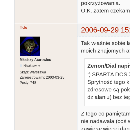
pokrzyżowania.
O.K. zatem czekam 
Tdc
2006-09-29 15
Tak właśnie sobie 
moich znajomych a
Młodszy Atarowiec
Zenon/Dial napi
Nieaktywny
Skąd:
Warszawa
:) SPARTA DOS X 
Zarejestrowany:
2003-03-25
Sprytność tego k
Posty:
748
zdresowe są pokr
działaniu) bez t
Z tego co pamiętam 
nie nadawała (coś w
zawierał więcej da