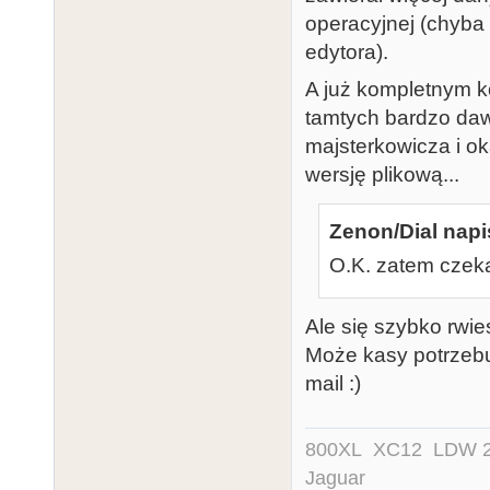
operacyjnej (chyba 
edytora).
A już kompletnym k
tamtych bardzo daw
majsterkowicza i ok
wersję plikową...
Zenon/Dial napi
O.K. zatem czek
Ale się szybko rwi
Może kasy potrzebu
mail :)
800XL XC12 LDW 200
Jaguar