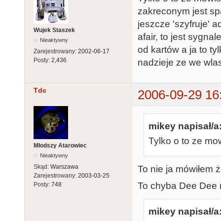
zakreconym jest spa
jeszcze 'szyfruje' 
Wujek Staszek
afair, to jest sygna
Nieaktywny
od kartów a ja to t
Zarejestrowany:
2002-06-17
Posty:
2,436
nadzieje ze we wla
Tdc
2006-09-29 16
mikey napisał/a
Tylko o to ze mo
Młodszy Atarowiec
Nieaktywny
Skąd:
Warszawa
To nie ja mówiłem ż
Zarejestrowany:
2003-03-25
To chyba Dee Dee 
Posty:
748
mikey napisał/a