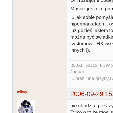
Ot i rozsądne podej
Musisz jeszcze pami
... jak sobie pomy
hipermarketach... o
już gdzieś jestem t
można być świadkie
systemów THX we wz
innych !).
800XL XC12 LDW 200
Jaguar
... oraz inne grzyby i
mikey
2006-09-29 15
nie chodzi o pokazy
Tylko o to ze mowi