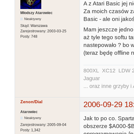
A z Atari Basic jej n
Za moich czasów za
Młodszy Atarowiec
Basic - ale oni jako
Nieaktywny
Skąd:
Warszawa
Mam jeszcze jedno 
Zarejestrowany:
2003-03-25
aż tyle tego softu 
Posty:
748
nastepowało ? bo w 
(teraz będę offline 
800XL XC12 LDW 200
Jaguar
... oraz inne grzyby i
Zenon/Dial
2006-09-29 18
Atarowiec
Jak to po co. Spar
Nieaktywny
Zarejestrowany:
2005-09-04
obszerze $A000-$BF
Posty:
1,342
oprogramowania {p