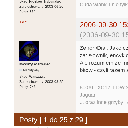
Skąd:
Piotrków Trybunalski
Cuda wianki i nie tyl
Zarejestrowany:
2003-06-26
Posty:
831
Tdc
2006-09-30 15
(2006-09-30 15
Zenon/Dial: Jako c
za: słownik, encyklo
Ale rozumiem że ma
Młodszy Atarowiec
bitów - czyli razem 
Nieaktywny
Skąd:
Warszawa
Zarejestrowany:
2003-03-25
800XL XC12 LDW 200
Posty:
748
Jaguar
... oraz inne grzyby i
Posty [ 1 do 25 z 29 ]