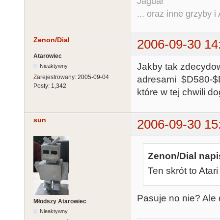
Jaguar
... oraz inne grzyby i
Zenon/Dial
2006-09-30 14
Atarowiec
Jakby tak zdecydow
Nieaktywny
Zarejestrowany:
2005-09-04
adresami $D580-$D5
Posty:
1,342
które w tej chwili d
sun
2006-09-30 15
Zenon/Dial napi
Ten skrót to Atar
Pasuje no nie? Ale 
Młodszy Atarowiec
Nieaktywny