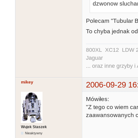
dzwonow slucham
Polecam "Tubular Be
To chyba jednak od 
800XL XC12 LDW 200
Jaguar
... oraz inne grzyby i
mikey
2006-09-29 16
Mówiłes:
"Z tego co wiem car
zaawansowanych car
Wujek Staszek
Nieaktywny