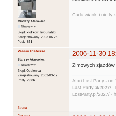
Cuda wianki i nie tyl
Młodszy Atarowiec
Nieaktywny
Skąd:
Piotrków Trybunalski
Zarejestrowany:
2003-06-26
Posty:
831
Vasco/Tristesse
2006-11-30 18
Starszy Atarowiec
Zimowych zjazdów m
Nieaktywny
Skąd:
Opalenica
Zarejestrowany:
2002-03-12
Atari Last Party - od 
Posty:
2,886
Last-Party.pl/2027/
-
LostParty.pl/2027/
-
h
Strona
Jar-eck