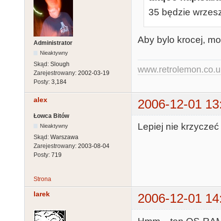
35 będzie wrzes
Aby bylo krocej, m
Administrator
Nieaktywny
Skąd:
Slough
www.retrolemon.co.u
Zarejestrowany:
2002-03-19
Posty:
3,184
alex
2006-12-01 13
Łowca Bitów
Lepiej nie krzycze
Nieaktywny
Skąd:
Warszawa
Zarejestrowany:
2003-08-04
Posty:
719
Strona
larek
2006-12-01 14