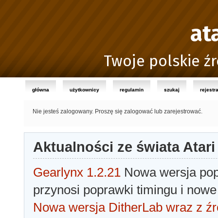
at
Twoje polskie źr
główna
użytkownicy
regulamin
szukaj
rejestr
Nie jesteś zalogowany.
Proszę się zalogować lub zarejestrować.
Aktualności ze świata Atari
Gearlynx 1.2.21
Nowa wersja popu
przynosi poprawki timingu i nowe
Nowa wersja DitherLab wraz z źr