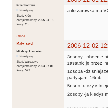
Przechodzień
a ile żarowka ma VO
Nieaktywny
Skąd:
K-ów
Zarejestrowany:
2005-04-18
Posty:
25
Strona
Maly_swd
2006-12-02 12
Młodszy Atarowiec
3osoby - obecnie n
Nieaktywny
Skąd:
Warszawa
zastapic je przez i
Zarejestrowany:
2003-07-01
1osoba -dzisniejsze
Posty:
572
partycjami 16mb
5osob -a czy istnie
2osoby -ja kiedys m