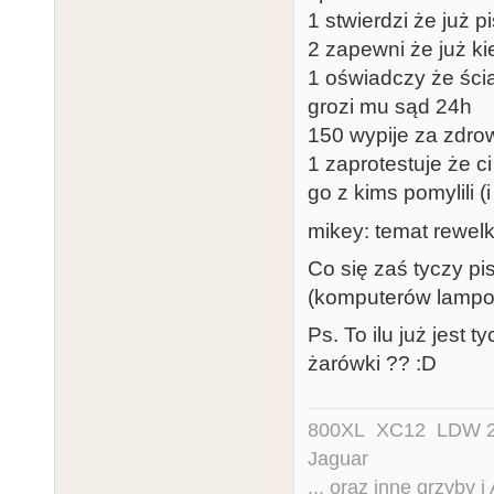
1 stwierdzi że już 
2 zapewni że już ki
1 oświadczy że ścia
grozi mu sąd 24h
150 wypije za zdro
1 zaprotestuje że 
go z kims pomylili (i
mikey: temat rewelka 
Co się zaś tyczy pi
(komputerów lampo
Ps. To ilu już jest
żarówki ?? :D
800XL XC12 LDW 200
Jaguar
... oraz inne grzyby i