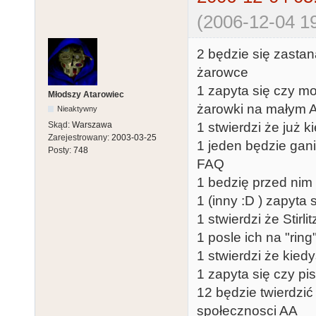
(2006-12-04 19
2 będzie się zasta
żarowce
1 zapyta się czy m
Młodszy Atarowiec
żarowki na małym A
Nieaktywny
Skąd:
Warszawa
1 stwierdzi że już 
Zarejestrowany:
2003-03-25
1 jeden będzie gani
Posty:
748
FAQ
1 bedzię przed nim 
1 (inny :D ) zapyta 
1 stwierdzi że Stirlit
1 posle ich na "ring
1 stwierdzi że kied
1 zapyta się czy pi
12 będzie twierdzić 
społecznosci AA