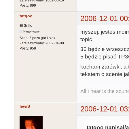
Zarejestrowany:
2002-08-19
Posty:
899
tatqoo
2006-12-01 00
El Grillo
myszej, jestes moi
Nieaktywny
Skąd:
Z poza gór i rzek
topic.
Zarejestrowany:
2002-04-08
35 będzie wrzeszcz
Posty:
958
5 będzie pisać TP3
kocham żarówki, a 
tekstem o scenie ja
All I hear is the soun
lewiS
2006-12-01 03
tatqoo napisał/a