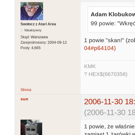
Adam Klobukows
99 powie: "Wkręć
Swołocz z Atari Area
Nieaktywny
Skąd:
Warszawa
1 powie "skan!" (zo
Zarejestrowany:
2004-09-12
04#p64104)
Posty:
4,665
KMK
? HEX$(6670358)
Strona
sun
2006-11-30 18
(2006-11-30 18
1 powie, że właśni
zamiast 1 żarówki w