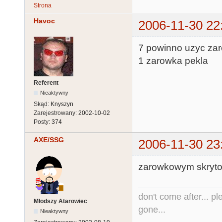
Strona
Havoc
2006-11-30 22
7 powinno uzyc zar
1 zarowka pekla
Referent
Nieaktywny
Skąd:
Knyszyn
Zarejestrowany:
2002-10-02
Posty:
374
AXE/SSG
2006-11-30 23
zarowkowym skryt
don't come after... pl
Młodszy Atarowiec
gone...
Nieaktywny