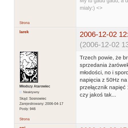
My tu gadu gadu, a d
mialy:) <>
Strona
larek
2006-12-02 12
(2006-12-02 13
Trzech powie, że br
sprzedania żarówek.
młodości, no i spor
napięcia z 50Hz na
Młodszy Atarowiec
przełącznik napięć
Nieaktywny
czy jakoś tak...
Skąd:
Sosnowiec
Zarejestrowany:
2006-04-17
Posty:
946
Strona
epi