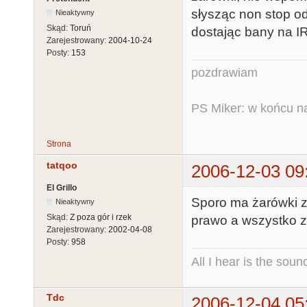
słysząc non stop o
Nieaktywny
Skąd:
Toruń
dostając bany na I
Zarejestrowany:
2004-10-24
Posty:
153
pozdrawiam
PS Miker: w końcu n
Strona
tatqoo
2006-12-03 09
El Grillo
Sporo ma żarówki z
Nieaktywny
Skąd:
Z poza gór i rzek
prawo a wszystko 
Zarejestrowany:
2002-04-08
Posty:
958
All I hear is the soun
Tdc
2006-12-04 05