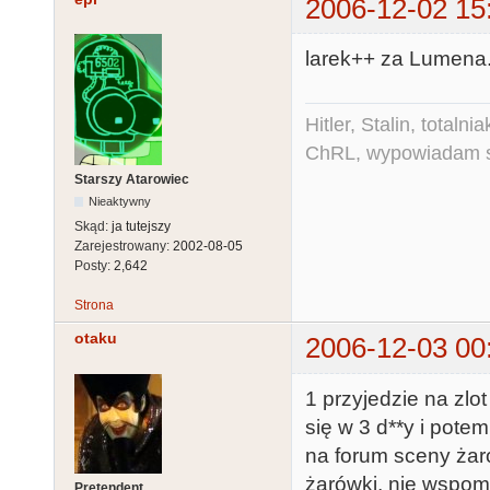
2006-12-02 15
larek++ za Lumena
Hitler, Stalin, total
ChRL, wypowiadam si
Starszy Atarowiec
Nieaktywny
Skąd:
ja tutejszy
Zarejestrowany:
2002-08-05
Posty:
2,642
Strona
otaku
2006-12-03 00
1 przyjedzie na zl
się w 3 d**y i pote
na forum sceny żar
żarówki, nie wspomi
Pretendent