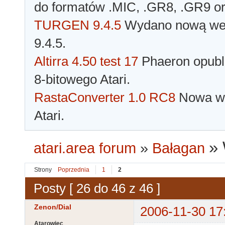
do formatów .MIC, .GR8, .GR9 o
TURGEN 9.4.5
Wydano nową wer
9.4.5.
Altirra 4.50 test 17
Phaeron opubli
8-bitowego Atari.
RastaConverter 1.0 RC8
Nowa wer
Atari.
»
atari.area forum
»
Bałagan
Strony
Poprzednia
1
2
Posty [ 26 do 46 z 46 ]
Zenon/Dial
2006-11-30 17
Atarowiec