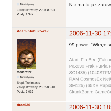
Nie ma to jak żarów
Nieaktywny
Zarejestrowany:
2005-09-04
Posty:
1,342
Adam Klobukowski
2006-11-30 17
99 powie: "Wkręć s
Atari: FireBee (Fal
Pak030 Frak PuPla
SC1435) (1040STFM
Moderator
Nieaktywny
RAM CosmosEx NetU
Skąd:
Trollmiasto
SM125) (65XE Rapi
Zarejestrowany:
2002-03-10
SkunkBoard GameCart
Posty:
6,036
drac030
2006-11-30 18