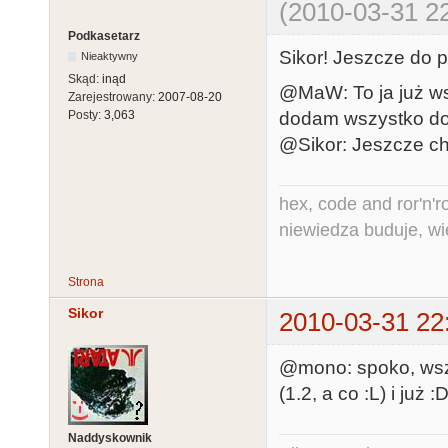
(2010-03-31 22
Podkasetarz
Sikor! Jeszcze do p
Nieaktywny
Skąd:
inąd
@MaW: To ja już ws
Zarejestrowany:
2007-08-20
dodam wszystko do 
Posty:
3,063
@Sikor: Jeszcze chwi
hex, code and ror'n'ro
niewiedza buduje, wi
Strona
Sikor
2010-03-31 22
@mono: spoko, wsza
(1.2, a co :L) i już :
Naddyskownik