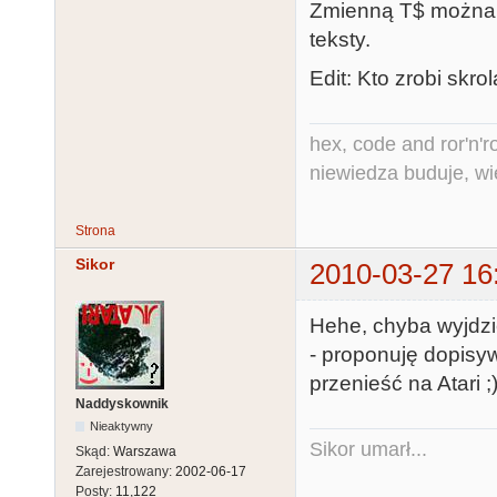
Zmienną T$ można w
teksty.
Edit: Kto zrobi skrol
hex, code and ror'n'ro
niewiedza buduje, wi
Strona
Sikor
2010-03-27 16
Hehe, chyba wyjdzie
- proponuję dopisy
przenieść na Atari ;
Naddyskownik
Nieaktywny
Sikor umarł...
Skąd:
Warszawa
Zarejestrowany:
2002-06-17
Posty:
11,122