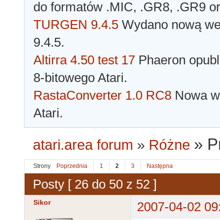
do formatów .MIC, .GR8, .GR9 o
TURGEN 9.4.5
Wydano nową wer
9.4.5.
Altirra 4.50 test 17
Phaeron opubli
8-bitowego Atari.
RastaConverter 1.0 RC8
Nowa wer
Atari.
»
P
atari.area forum
»
Różne
Strony
Poprzednia
1
2
3
Następna
Posty [ 26 do 50 z 52 ]
Sikor
2007-04-02 09