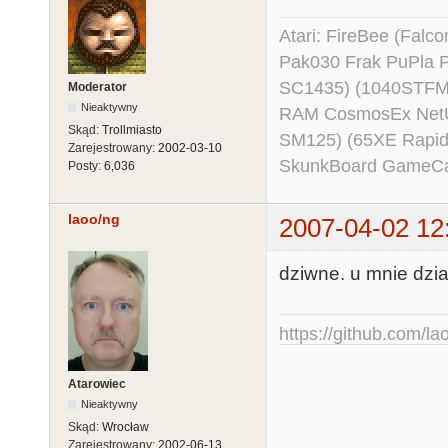
Atari: FireBee (Fal
Pak030 Frak PuPla
SC1435) (1040STFM
Moderator
Nieaktywny
RAM CosmosEx NetU
Skąd:
Trollmiasto
SM125) (65XE Rapi
Zarejestrowany:
2002-03-10
SkunkBoard GameCart
Posty:
6,036
laoo/ng
2007-04-02 12
dziwne. u mnie dział
https://github.com/la
Atarowiec
Nieaktywny
Skąd:
Wrocław
Zarejestrowany:
2002-06-13