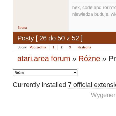
hex, code and ror'n'ro
niewiedza buduje, wi
Strona
Posty [ 26 do 50 z 52 ]
Strony
Poprzednia
1
2
3
Następna
atari.area forum
»
Różne
»
Pr
Currently installed
7 official extens
Wygenero