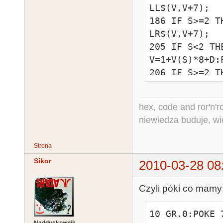
LL$(V,V+7);

186 IF S>=2 T
LR$(V,V+7);

205 IF S<2 TH
V=1+V(S)*8+D:
206 IF S>=2 T
V=8+V(S)*8-D:
hex, code and ror'n'ro
niewiedza buduje, wi
Strona
Sikor
2010-03-28 08
Czyli póki co mamy
10 GR.0:POKE 