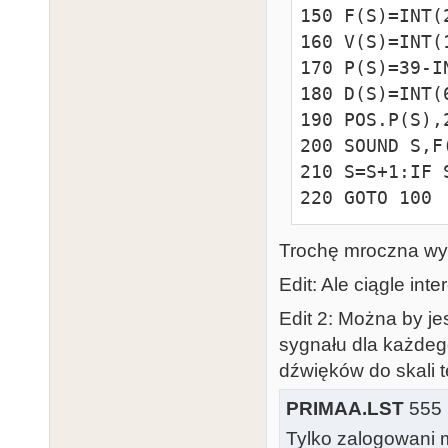
150 F(S)=INT(
160 V(S)=INT(1
170 P(S)=39-I
180 D(S)=INT(6
190 POS.P(S),
200 SOUND S,F
210 S=S+1:IF 
220 GOTO 100
Trochę mroczna wys
Edit: Ale ciągle in
Edit 2: Można by je
sygnału dla każdego
dźwięków do skali 
PRIMAA.LST
555 
Tylko zalogowani m