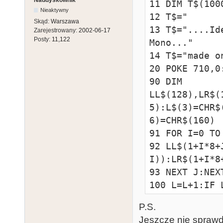
Naddyskownik
11 DIM T$(1000
Nieaktywny
12 T$="      
Skąd:
Warszawa
13 T$="....Id
Zarejestrowany:
2002-06-17
Posty:
11,122
Mono..."

14 T$="made o
20 POKE 710,0
90 DIM 
LL$(128),LR$(
5):L$(3)=CHR$
6)=CHR$(160)

91 FOR I=0 TO
92 LL$(1+I*8+
I)):LR$(1+I*8
93 NEXT J:NEXT
100 L=L+1:IF 
120 POS.38,0:?
P.S.
170 P(S)=38-I
Jeszcze nie sprawdz