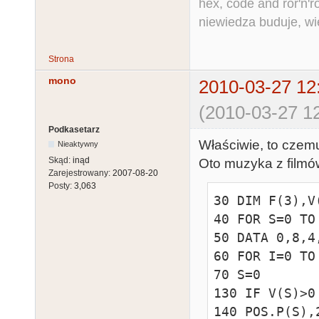
hex, code and ror'n'ro
niewiedza buduje, wi
Strona
mono
2010-03-27 12
(2010-03-27 12
Podkasetarz
Właściwie, to czemu
Nieaktywny
Skąd:
inąd
Oto muzyka z filmó
Zarejestrowany:
2007-08-20
Posty:
3,063
30 DIM F(3),V
40 FOR S=0 TO
50 DATA 0,8,4,
60 FOR I=0 TO
70 S=0

130 IF V(S)>0
140 POS.P(S),2