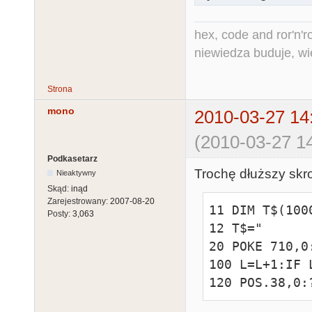
hex, code and ror'n'ro
niewiedza buduje, wi
Strona
mono
2010-03-27 14
(2010-03-27 14
Podkasetarz
Trochę dłuższy skro
Nieaktywny
Skąd:
inąd
Zarejestrowany:
2007-08-20
11 DIM T$(1000
Posty:
3,063
12 T$="      
20 POKE 710,0
100 L=L+1:IF 
120 POS.38,0: