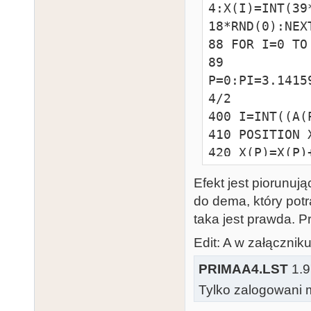
4:X(I)=INT(39
18*RND(0):NEXT
88 FOR I=0 TO
89 
P=0:PI=3.1415
4/2

400 I=INT((A(
410 POSITION 
420 X(P)=X(P)
430 IF X(P)>3
Efekt jest piorunują
440 IF X(P)<0
do dema, który potra
450 IF Y(P)>1
taka jest prawda. P
460 IF Y(P)<0
470 A(P)=A(P)
Edit: A w załącznik
480 IF A(P)>=
PRIMAA4.LST
1.9
490 IF A(P)<0
Tylko zalogowani m
500 P=P+1:IF 