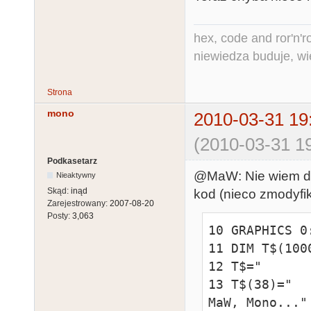
hex, code and ror'n'ro
niewiedza buduje, wi
Strona
mono
2010-03-31 19
(2010-03-31 19
Podkasetarz
@MaW: Nie wiem do 
Nieaktywny
Skąd:
inąd
kod (nieco zmodyfik
Zarejestrowany:
2007-08-20
Posty:
3,063
10 GRAPHICS 0
11 DIM T$(1000
12 T$="      
13 T$(38)="  
MaW, Mono..."
