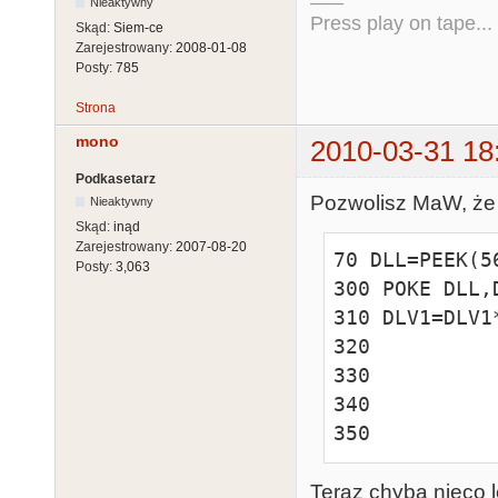
Nieaktywny
Press play on tape...
Skąd:
Siem-ce
Zarejestrowany:
2008-01-08
Posty:
785
Strona
mono
2010-03-31 18
Podkasetarz
Pozwolisz MaW, że
Nieaktywny
Skąd:
inąd
Zarejestrowany:
2007-08-20
70 DLL=PEEK(5
Posty:
3,063
300 POKE DLL,
310 DLV1=DLV1
320

330

340

350
Teraz chyba nieco l