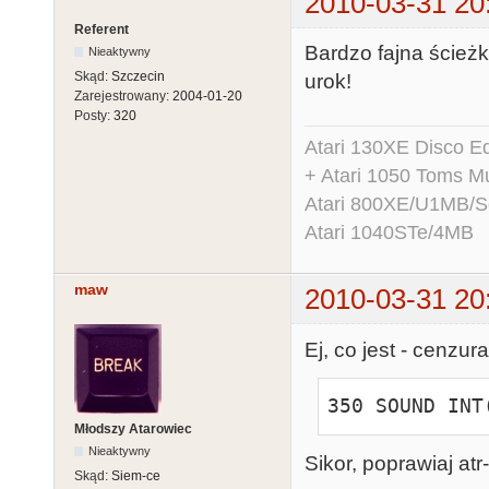
2010-03-31 20
Referent
Bardzo fajna ścież
Nieaktywny
Skąd:
Szczecin
urok!
Zarejestrowany:
2004-01-20
Posty:
320
Atari 130XE Disco 
+ Atari 1050 Toms Mu
Atari 800XE/U1MB/
Atari 1040STe/4MB
maw
2010-03-31 20
Ej, co jest - cenzu
350 SOUND INT
Młodszy Atarowiec
Nieaktywny
Sikor, poprawiaj atr-
Skąd:
Siem-ce