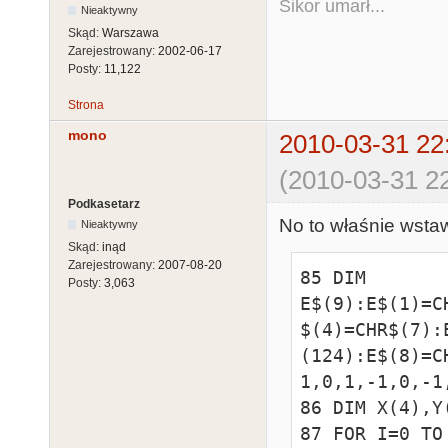
Sikor umarł...
Nieaktywny
Skąd:
Warszawa
Zarejestrowany:
2002-06-17
Posty:
11,122
Strona
mono
2010-03-31 22
(2010-03-31 22
Podkasetarz
No to właśnie wstaw
Nieaktywny
Skąd:
inąd
Zarejestrowany:
2007-08-20
85 DIM 
Posty:
3,063
E$(9):E$(1)=C
$(4)=CHR$(7):
(124):E$(8)=C
1,0,1,-1,0,-1
86 DIM X(4),Y
87 FOR I=0 TO 