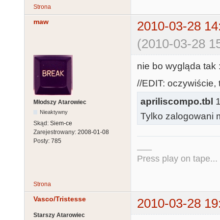
120 POSITION 
Strona
130 IF V(S)>0
maw
2010-03-28 14
140 POSITION 
(2010-03-28 15
150 F(S)=INT(
160 V(S)=INT(1
nie bo wygląda tak 
170 P(S)=38-I
180 D(S)=INT(6
//EDIT: oczywiście, t
185 IF S<2 TH
apriliscompo.tbl
1
Młodszy Atarowiec
LL$(V,V+7);

Nieaktywny
Tylko zalogowani m
186 IF S>=2 T
Skąd:
Siem-ce
LR$(V,V+7);

Zarejestrowany:
2008-01-08
Posty:
785
190 POSITION 
___
200 SOUND S,F
Press play on tape...
205 IF S<2 TH
V=1+V(S)*8+D:
Strona
206 IF S>=2 T
Vasco/Tristesse
2010-03-28 19
V=8+V(S)*8-D:
Starszy Atarowiec