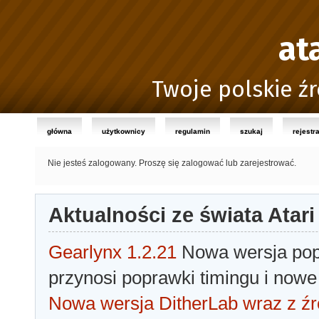
at
Twoje polskie źr
główna
użytkownicy
regulamin
szukaj
rejestr
Nie jesteś zalogowany.
Proszę się zalogować lub zarejestrować.
Aktualności ze świata Atari
Gearlynx 1.2.21
Nowa wersja popu
przynosi poprawki timingu i nowe
Nowa wersja DitherLab wraz z źr