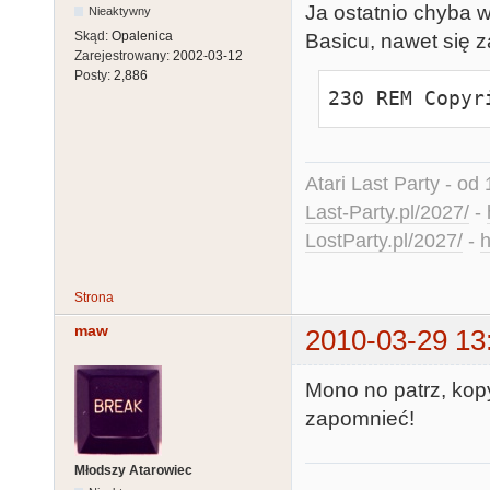
210 S=S+1:IF 
Ja ostatnio chyba w
Nieaktywny
220 GOTO 100
Skąd:
Opalenica
Basicu, nawet się z
Zarejestrowany:
2002-03-12
Posty:
2,886
230 REM Copyr
Atari Last Party - od 
Last-Party.pl/2027/
-
LostParty.pl/2027/
-
h
Strona
maw
2010-03-29 13
Mono no patrz, kop
zapomnieć!
Młodszy Atarowiec
___