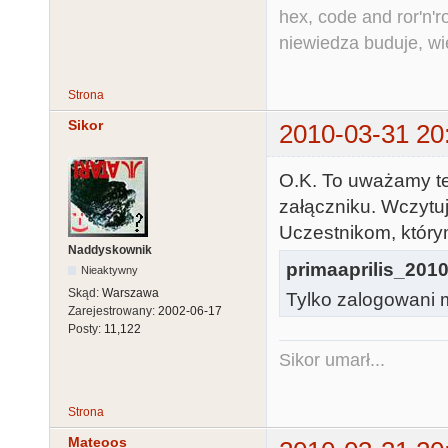
206 IF S>=2 T
hex, code and ror'n'ro
V=8+V(S)*8-D:
niewiedza buduje, wi
210 S=S+1:IF 
300 A=PEEK(20)
Strona
310 IF PEEK(2
Sikor
2010-03-31 20
320 POKE DLL,
330 DLV1=DLV1
O.K. To uważamy te
10000 GOTO 10
załączniku. Wczytu
Uczestnikom, którym
Naddyskownik
primaaprilis_2010
Nieaktywny
Skąd:
Warszawa
Tylko zalogowani m
Zarejestrowany:
2002-06-17
Posty:
11,122
Sikor umarł...
Strona
Mateoos