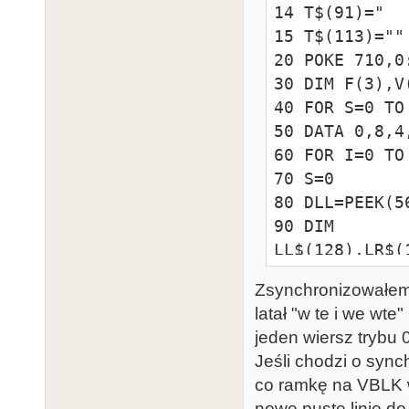
14 T$(91)="  
15 T$(113)=""

20 POKE 710,0
30 DIM F(3),V
40 FOR S=0 TO
50 DATA 0,8,4,
60 FOR I=0 TO
70 S=0

80 DLL=PEEK(5
90 DIM 
LL$(128),LR$(
5):L$(3)=CHR$
Zsynchronizowałem z
6)=CHR$(160)

latał "w te i we wte"
91 FOR I=0 TO
jeden wiersz trybu 
92 LL$(1+I*8+
Jeśli chodzi o synch
I)):LR$(1+I*8
co ramkę na VBLK 
93 NEXT J:NEXT
nowe puste linie do 