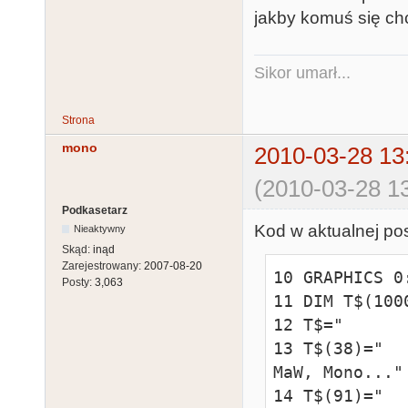
185 IF S<2 TH
jakby komuś się chc
LL$(V,V+7);

186 IF S>=2 T
LR$(V,V+7);

Sikor umarł...
205 IF S<2 TH
V=1+V(S)*8+D:
Strona
206 IF S>=2 T
mono
2010-03-28 13
V=8+V(S)*8-D:
(2010-03-28 13
Podkasetarz
Kod w aktualnej pos
Nieaktywny
Skąd:
inąd
Zarejestrowany:
2007-08-20
10 GRAPHICS 0
Posty:
3,063
11 DIM T$(1000
12 T$="      
13 T$(38)="  
MaW, Mono..."

14 T$(91)="  