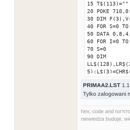
15 T$(113)=""

20 POKE 710,0
30 DIM F(3),V
40 FOR S=0 TO
50 DATA 0,8,4,
60 FOR I=0 TO
70 S=0

90 DIM 
LL$(128),LR$(
5):L$(3)=CHR$
6)=CHR$(160)

PRIMAA2.LST
1.1
91 FOR I=0 TO
Tylko zalogowani m
92 LL$(1+I*8+
I)):LR$(1+I*8
93 NEXT J:NEXT
hex, code and ror'n'ro
100 L=L+1:IF 
niewiedza buduje, wi
110 POSITION 