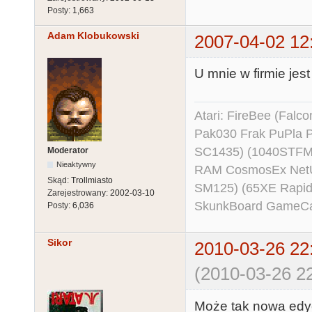
Posty:
1,663
Adam Klobukowski
2007-04-02 12
U mnie w firmie jes
Atari: FireBee (Fal
Pak030 Frak PuPla
SC1435) (1040STFM
Moderator
Nieaktywny
RAM CosmosEx NetU
Skąd:
Trollmiasto
SM125) (65XE Rapi
Zarejestrowany:
2002-03-10
SkunkBoard GameCart
Posty:
6,036
Sikor
2010-03-26 22
(2010-03-26 22
Może tak nowa edycj