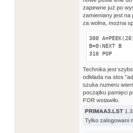
100 L=L+1:IF 
zapewne już po wyś
110 POSITION 
zamieniany jest na 
120 POSITION 
za wolna, można sp
130 IF V(S)>0
140 POSITION 
300 A=PEEK(20
150 F(S)=INT(
B=0:NEXT B

160 V(S)=INT(1
310 POP
170 P(S)=38-I
180 D(S)=INT(6
Technika jest szyb
185 IF S<2 TH
odkłada na stos "a
LL$(V,V+7);

szuka numeru wier
186 IF S>=2 T
początku pamięci pr
LR$(V,V+7);

FOR wstawiło.
190 POSITION 
200 SOUND S,F
PRIMAA3.LST
1.3
205 IF S<2 TH
Tylko zalogowani m
V=1+V(S)*8+D: