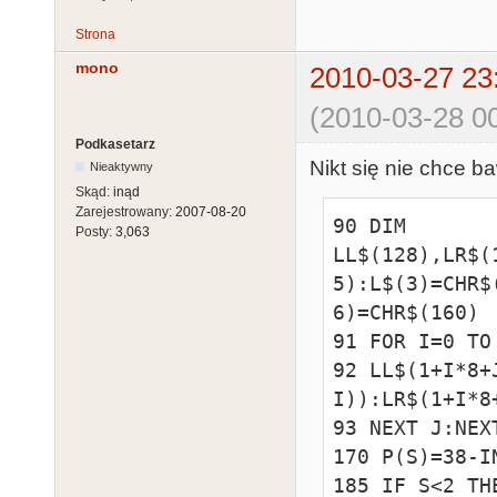
Strona
mono
2010-03-27 23
(2010-03-28 00
Podkasetarz
Nikt się nie chce b
Nieaktywny
Skąd:
inąd
Zarejestrowany:
2007-08-20
90 DIM 
Posty:
3,063
LL$(128),LR$(
5):L$(3)=CHR$
6)=CHR$(160)

91 FOR I=0 TO
92 LL$(1+I*8+
I)):LR$(1+I*8
93 NEXT J:NEXT
170 P(S)=38-I
185 IF S<2 TH