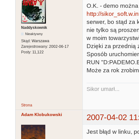
O.K. - demo można 
http://sikor_soft.w.
serwer, bo stąd za 
Naddyskownik
nie tylko są prosze
Nieaktywny
w moim towarzystwi
Skąd:
Warszawa
Dzięki za przednią 
Zarejestrowany:
2002-06-17
Posty:
11,122
Sposób uruchomieni
RUN "D:PADEMO.BAS
Może za rok zrobimy
Sikor umarł...
Strona
Adam Klobukowski
2007-04-02 11
Jest błąd w linku, 