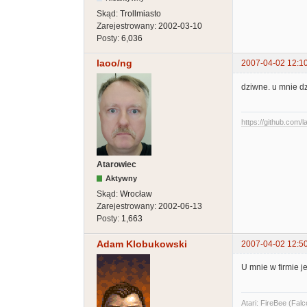
Skąd:
Trollmiasto
Zarejestrowany:
2002-03-10
Posty:
6,036
laoo/ng
2007-04-02 12:1
dziwne. u mnie dzi
https://github.com/l
Atarowiec
Aktywny
Skąd:
Wrocław
Zarejestrowany:
2002-06-13
Posty:
1,663
Adam Klobukowski
2007-04-02 12:5
U mnie w firmie j
Atari: FireBee (F