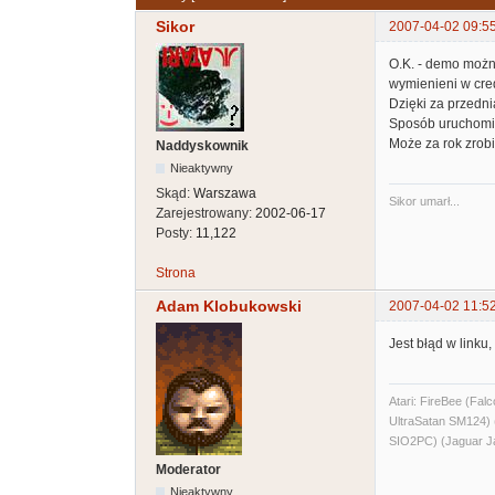
Sikor
2007-04-02 09:5
O.K. - demo możn
wymienieni w cred
Dzięki za przedni
Sposób uruchomie
Może za rok zrobi
Naddyskownik
Nieaktywny
Skąd:
Warszawa
Sikor umarł...
Zarejestrowany:
2002-06-17
Posty:
11,122
Strona
Adam Klobukowski
2007-04-02 11:5
Jest błąd w linku
Atari: FireBee (F
UltraSatan SM124
SIO2PC) (Jaguar J
Moderator
Nieaktywny