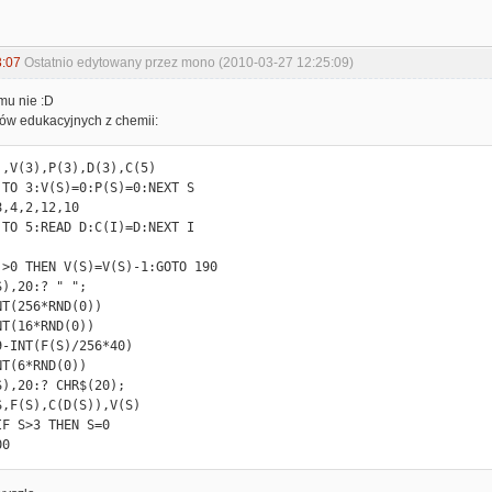
3:07
Ostatnio edytowany przez mono (2010-03-27 12:25:09)
mu nie :D
mów edukacyjnych z chemii:
,V(3),P(3),D(3),C(5)

 TO 3:V(S)=0:P(S)=0:NEXT S

,4,2,12,10

 TO 5:READ D:C(I)=D:NEXT I

)>0 THEN V(S)=V(S)-1:GOTO 190

),20:? " ";

T(256*RND(0))

T(16*RND(0))

-INT(F(S)/256*40)

T(6*RND(0))

),20:? CHR$(20);

,F(S),C(D(S)),V(S)

F S>3 THEN S=0

00