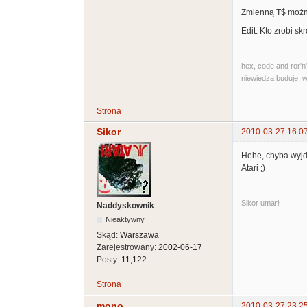
Zmienną T$ można 
Edit: Kto zrobi skr
hex, code and ror'n'
niewiedza buduje, w
Strona
Sikor
2010-03-27 16:0
Hehe, chyba wyjdz
Atari ;)
Sikor umarł...
Naddyskownik
Nieaktywny
Skąd:
Warszawa
Zarejestrowany:
2002-06-17
Posty:
11,122
Strona
mono
2010-03-27 23:2