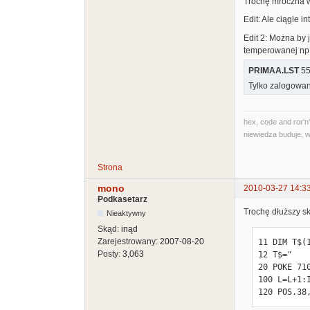
Trochę mroczna w
Edit: Ale ciągle 
Edit 2: Można by 
temperowanej np
PRIMAA.LST
55
Tylko zalogowan
hex, code and ror'n'
niewiedza buduje, w
Strona
mono
2010-03-27 14:3
Podkasetarz
Trochę dłuższy sk
Nieaktywny
Skąd:
inąd
Zarejestrowany:
2007-08-20
11 DIM T$(1
Posty:
3,063
12 T$="   
20 POKE 710
100 L=L+1:I
120 POS.38