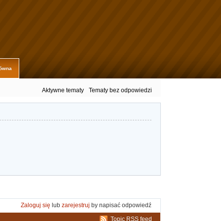
łówna
Aktywne tematy
Tematy bez odpowiedzi
Zaloguj się
lub
zarejestruj
by napisać odpowiedź
Topic RSS feed