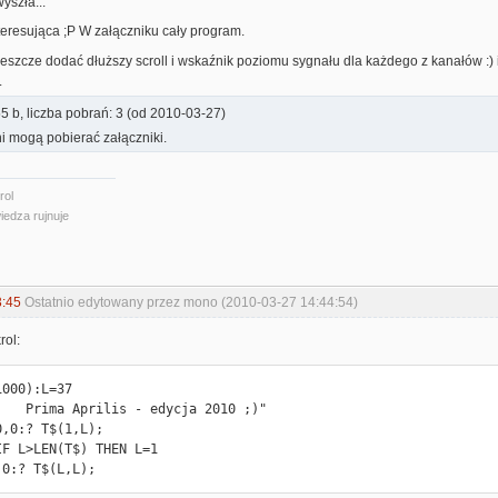
yszła...
interesująca ;P W załączniku cały program.
jeszcze dodać dłuższy scroll i wskaźnik poziomu sygnału dla każdego z kanałów :)
.
5 b, liczba pobrań: 3 (od 2010-03-27)
i mogą pobierać załączniki.
rol
iedza rujnuje
3:45
Ostatnio edytowany przez mono (2010-03-27 14:44:54)
rol:
000):L=37

    Prima Aprilis - edycja 2010 ;)"

,0:? T$(1,L);

F L>LEN(T$) THEN L=1

,0:? T$(L,L);