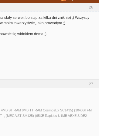
26
 stały serwer, bo stąd za kilka dni zniknie) ;) Wszyscy
e w moim towarzystwie, jako prowodyra ;)
apawać się widokiem dema ;)
27
(520ST 4MB ST RAM 8MB TT RAM CosmosEx SC1435) (1040STFM
T+, (MEGA ST SM125) (65XE Rapidus U1MB VBXE SIDE2