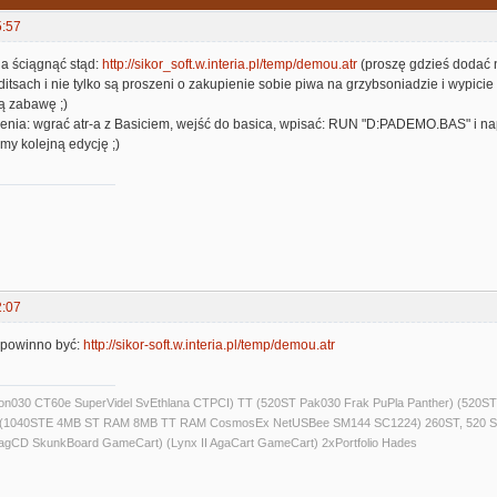
5:57
a ściągnąć stąd:
http://sikor_soft.w.interia.pl/temp/demou.atr
(proszę gdzieś dodać na
itsach i nie tylko są proszeni o zakupienie sobie piwa na grzybsoniadzie i wypici
ą zabawę ;)
nia: wgrać atr-a z Basiciem, wejść do basica, wpisać: RUN "D:PADEMO.BAS" i n
my kolejną edycję ;)
2:07
, powinno być:
http://sikor-soft.w.interia.pl/temp/demou.atr
alcon030 CT60e SuperVidel SvEthlana CTPCI) TT (520ST Pak030 Frak PuPla Panther) 
) (1040STE 4MB ST RAM 8MB TT RAM CosmosEx NetUSBee SM144 SC1224) 260ST, 520 S
agCD SkunkBoard GameCart) (Lynx II AgaCart GameCart) 2xPortfolio Hades