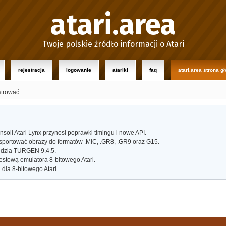
atari.area
Twoje polskie źródło informacji o Atari
rejestracja
logowanie
atariki
faq
atari.area strona g
strować.
oli Atari Lynx przynosi poprawki timingu i nowe API.
portować obrazy do formatów .MIC, .GR8, .GR9 oraz G15.
dzia TURGEN 9.4.5.
estową emulatora 8-bitowego Atari.
dla 8-bitowego Atari.