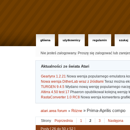
główna
użytkownicy
regulamin
szukaj
Nie jesteś zalogowany.
Proszę się zalogować lub zareje
Aktualności ze świata Atari
Gearlynx 1.2.21
Nowa wersja popularnego emulatora kons
Nowa wersja DitherLab wraz z źródłami
Teraz można eks
TURGEN 9.4.5
Wydano nową wersję popularnego narzę
Altirra 4.50 test 17
Phaeron opublikował kolejną wersję t
RastaConverter 1.0 RC8
Nowa wersja konwertera grafiki 
»
Prima-Aprilis compo
atari.area forum
»
Różne
Strony
Poprzednia
1
2
3
Następna
Posty [ 26 do 50 z 52 ]