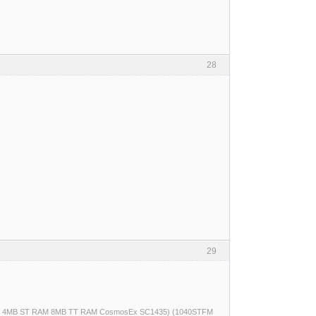
28
29
(520ST 4MB ST RAM 8MB TT RAM CosmosEx SC1435) (1040STFM