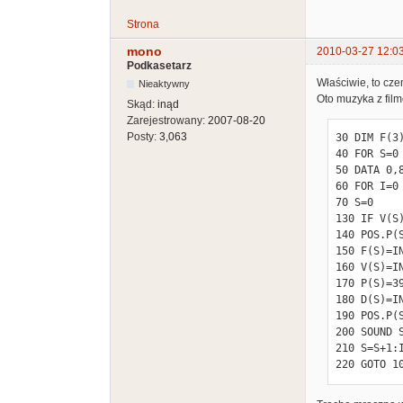
Strona
mono
2010-03-27 12:0
Podkasetarz
Właściwie, to cze
Nieaktywny
Oto muzyka z fil
Skąd:
inąd
Zarejestrowany:
2007-08-20
Posty:
3,063
30 DIM F(3)
40 FOR S=0
50 DATA 0,8
60 FOR I=0
70 S=0

130 IF V(S
140 POS.P(S
150 F(S)=IN
160 V(S)=IN
170 P(S)=39
180 D(S)=IN
190 POS.P(S
200 SOUND S
210 S=S+1:I
220 GOTO 1