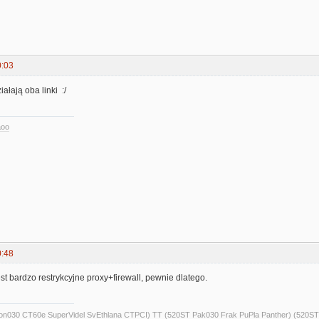
0:03
ałają oba linki :/
aoo
0:48
est bardzo restrykcyjne proxy+firewall, pewnie dlatego.
alcon030 CT60e SuperVidel SvEthlana CTPCI) TT (520ST Pak030 Frak PuPla Panther) 