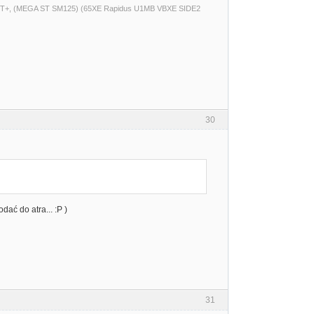
T+, (MEGA ST SM125) (65XE Rapidus U1MB VBXE SIDE2
30
ać do atra... :P )
31