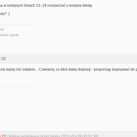
w kolejnych liniach 13..19 rozszerzać o kolejne teksty.
ola? :)
rol
iedza rujnuje
7:20
ie lepiej niż ostatnio... Czekamy, co ktoś dalej dopiszę - proponuję dopisywać do
5:22
Ostatnio edytowany przez mono (2010-03-28 00:02:38)