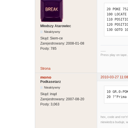
20 POKE 752
100 LOCATE 
110 POSITIO
120 POSITIO
Młodszy Atarowiec
130 GOTO 1
Nieaktywny
Skąd:
Siem-ce
Zarejestrowany:
2008-01-08
Posty:
785
___
Press play on tape..
Strona
mono
2010-03-27 11:08
Podkasetarz
Nieaktywny
10 GR.0:POK
Skąd:
inąd
20 ?"Prima
Zarejestrowany:
2007-08-20
Posty:
3,063
hex, code and ror'n'
niewiedza buduje, w