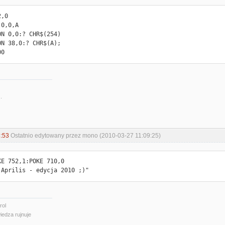
,0

0,0,A

N 0,0:? CHR$(254)

N 38,0:? CHR$(A);

00
.
:53
Ostatnio edytowany przez mono (2010-03-27 11:09:25)
E 752,1:POKE 710,0

 Aprilis - edycja 2010 ;)"
rol
iedza rujnuje