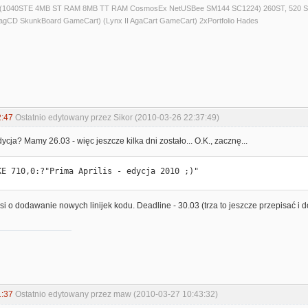
) (1040STE 4MB ST RAM 8MB TT RAM CosmosEx NetUSBee SM144 SC1224) 260ST, 520 S
agCD SkunkBoard GameCart) (Lynx II AgaCart GameCart) 2xPortfolio Hades
2:47
Ostatnio edytowany przez Sikor (2010-03-26 22:37:49)
cja? Mamy 26.03 - więc jeszcze kilka dni zostało... O.K., zacznę...
KE 710,0:?"Prima Aprilis - edycja 2010 ;)"
i o dodawanie nowych linijek kodu. Deadline - 30.03 (trza to jeszcze przepisać i dod
1:37
Ostatnio edytowany przez maw (2010-03-27 10:43:32)