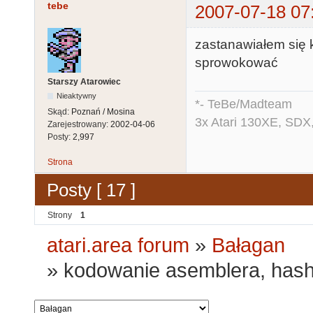
tebe
2007-07-18 07
zastanawiałem się k
sprowokować
Starszy Atarowiec
Nieaktywny
*- TeBe/Madteam
Skąd:
Poznań / Mosina
3x Atari 130XE, SDX
Zarejestrowany:
2002-04-06
Posty:
2,997
Strona
Posty [ 17 ]
Strony
1
atari.area forum
»
Bałagan
»
kodowanie asemblera, hash 