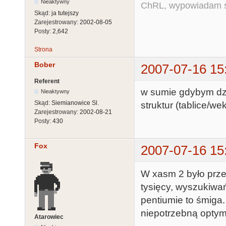
Nieaktywny
ChRL, wypowiadam si
Skąd:
ja tutejszy
Zarejestrowany:
2002-08-05
Posty:
2,642
Strona
Bober
2007-07-16 15
Referent
w sumie gdybym dzi
Nieaktywny
Skąd:
Siemianowice Sl.
struktur (tablice/we
Zarejestrowany:
2002-08-21
Posty:
430
Fox
2007-07-16 15
W xasm 2 było przes
tysięcy, wyszukiwań
pentiumie to śmiga.
niepotrzebną optym
Atarowiec