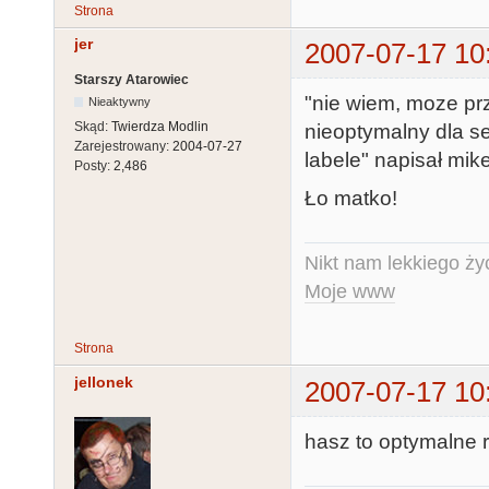
Strona
jer
2007-07-17 10
Starszy Atarowiec
"nie wiem, moze pr
Nieaktywny
Skąd:
Twierdza Modlin
nieoptymalny dla s
Zarejestrowany:
2004-07-27
labele" napisał mik
Posty:
2,486
Ło matko!
Nikt nam lekkiego życ
Moje www
Strona
jellonek
2007-07-17 10
hasz to optymalne r