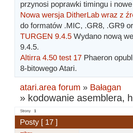
przynosi poprawki timingu i nowe
Nowa wersja DitherLab wraz z źr
do formatów .MIC, .GR8, .GR9 o
TURGEN 9.4.5
Wydano nową wer
9.4.5.
Altirra 4.50 test 17
Phaeron opubli
8-bitowego Atari.
atari.area forum
»
Bałagan
»
kodowanie asemblera, ha
Strony
1
Posty [ 17 ]