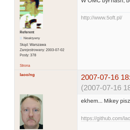
W OMC był hash, bo
http://www.5oft.pl/
Referent
Nieaktywny
Skąd:
Warszawa
Zarejestrowany:
2003-07-02
Posty:
378
Strona
laoo/ng
2007-07-16 18
(2007-07-16 18
ekhem... Mikey pisz
https://github.com/la