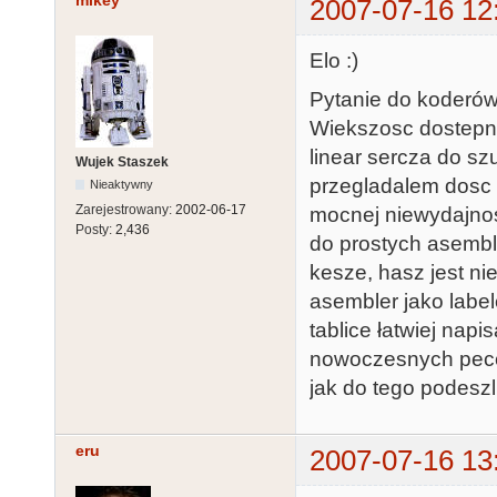
mikey
2007-07-16 12
Elo :)
Pytanie do koderów 
Wiekszosc dostepne
linear sercza do szu
Wujek Staszek
przegladalem dosc p
Nieaktywny
Zarejestrowany:
2002-06-17
mocnej niewydajnos
Posty:
2,436
do prostych asembl
kesze, hasz jest n
asembler jako labele
tablice łatwiej napi
nowoczesnych pece
jak do tego podeszli
eru
2007-07-16 13