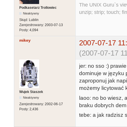
The UNIX Guru`s vie
Podkasetarz Trollowiec
unzip; strip; touch; 
Nieaktywny
Skąd:
Lublin
Zarejestrowany:
2003-07-13
Posty:
4,094
mikey
2007-07-17 11
(2007-07-17 11
jer: no sso :) prawi
dominuje w języku 
zaproponuj jak napi
możemy licytować kt
Wujek Staszek
laoo: no bo wiesz,
Nieaktywny
Zarejestrowany:
2002-06-17
braku dobrych dem 
Posty:
2,436
tebe: a jak radzisz