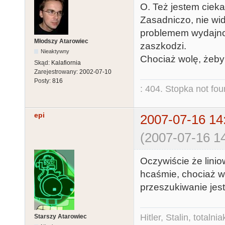
O. Też jestem cieka
Zasadniczo, nie wi
problemem wydajno
Młodszy Atarowiec
zaszkodzi.
Nieaktywny
Chociaż wolę, żeby
Skąd:
Kalafiornia
Zarejestrowany:
2002-07-10
Posty:
816
: 404. Stopka not fo
epi
2007-07-16 14
(2007-07-16 14
Oczywiście że liniow
hcaśmie, chociaż w
przeszukiwanie jest
Hitler, Stalin, total
Starszy Atarowiec