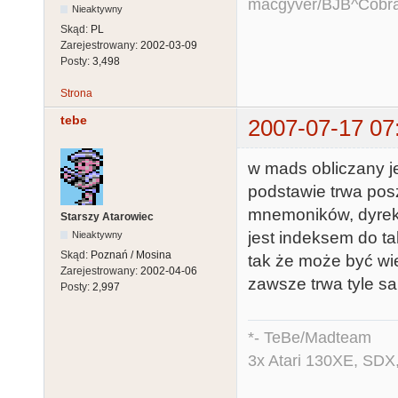
macgyver/BJB^Cobr
Nieaktywny
Skąd:
PL
Zarejestrowany:
2002-03-09
Posty:
3,498
Strona
tebe
2007-07-17 07
w mads obliczany jes
podstawie trwa poszu
mnemoników, dyrekt
Starszy Atarowiec
jest indeksem do t
Nieaktywny
Skąd:
Poznań / Mosina
tak że może być wi
Zarejestrowany:
2002-04-06
zawsze trwa tyle s
Posty:
2,997
*- TeBe/Madteam
3x Atari 130XE, SDX