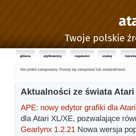
at
Twoje polskie źr
główna
użytkownicy
regulamin
szukaj
rejestr
Nie jesteś zalogowany.
Proszę się zalogować lub zarejestrować.
Aktualności ze świata Atari
APE: nowy edytor grafiki dla Atari
dla Atari XL/XE, pozwalające rów
Gearlynx 1.2.21
Nowa wersja popu