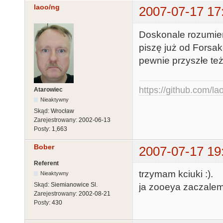
laoo/ng
2007-07-17 17
Doskonale rozumiem
piszę już od Forsa
pewnie przyszłe też
https://github.com/la
Atarowiec
Nieaktywny
Skąd:
Wrocław
Zarejestrowany:
2002-06-13
Posty:
1,663
Bober
2007-07-17 19
Referent
trzymam kciuki :).
Nieaktywny
Skąd:
Siemianowice Sl.
ja zooeya zaczalem
Zarejestrowany:
2002-08-21
Posty:
430