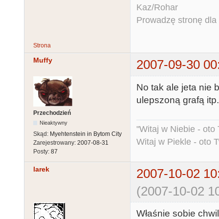
Kaz/Rohar
Prowadzę stronę dla o
Strona
Muffy
2007-09-30 00
No tak ale jeta nie 
ulepszoną grafą itp.
Przechodzień
Nieaktywny
"Witaj w Niebie - oto
Skąd:
Myehtenstein in Bytom City
Witaj w Piekle - oto 
Zarejestrowany:
2007-08-31
Posty:
87
larek
2007-10-02 10
(2007-10-02 10
Właśnie sobie chwi