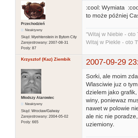
:cool: Wymiata :coo
to może później Cast
Przechodzień
Nieaktywny
"Witaj w Niebie - oto
Skąd:
Myehtenstein in Bytom City
Witaj w Piekle - oto 
Zarejestrowany:
2007-08-31
Posty:
87
Krzysztof (Kaz) Ziembik
2007-09-29 23
Sorki, ale moim zda
Wlasciwie juz o tym
dzielem jako grafik
Młodszy Atarowiec
winy, poniewaz mus
Nieaktywny
nawet w polowie ni
Skąd:
Wrocław/Galway
ale nic nie poradze
Zarejestrowany:
2004-05-02
Posty:
665
uziemiony.