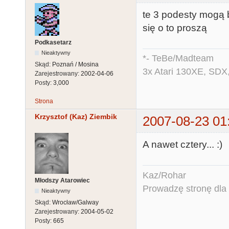
te 3 podesty mogą 
się o to proszą
Podkasetarz
Nieaktywny
*- TeBe/Madteam
Skąd:
Poznań / Mosina
3x Atari 130XE, SDX
Zarejestrowany:
2002-04-06
Posty:
3,000
Strona
Krzysztof (Kaz) Ziembik
2007-08-23 01
A nawet cztery... :)
Kaz/Rohar
Młodszy Atarowiec
Prowadzę stronę dla o
Nieaktywny
Skąd:
Wrocław/Galway
Zarejestrowany:
2004-05-02
Posty:
665