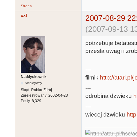
Strona
xxl
2007-08-29 22
(2007-09-13 13
potrzebuje betateste
przesla uwagi i zro
---
filmik
http://atari.pl/j
Naddyskownik
Nieaktywny
---
Skąd:
Rabka-Zdrój
odrobina dzwieku
h
Zarejestrowany:
2002-04-23
Posty:
8,329
---
wiecej dzwieku
http