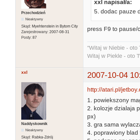
xxl napisał/a:
5. dodac pauze 
Przechodzień
Nieaktywny
Skąd:
Myehtenstein in Bytom City
press F9 to pause/
Zarejestrowany:
2007-08-31
Posty:
87
"Witaj w Niebie - oto
Witaj w Piekle - oto 
xxl
2007-10-04 10
http://atari.pl/jetboy
1. powiekszony ma
2. kolozje dzialaja
px)
3. gra sama wylacz
Naddyskownik
Nieaktywny
4. poprawiony blad 
Skąd:
Rabka-Zdrój