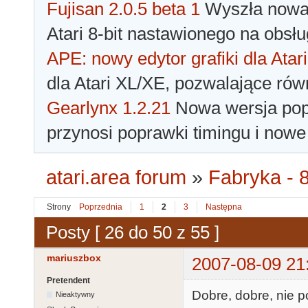
Fujisan 2.0.5 beta 1
Wyszła nowa 
Atari 8-bit nastawionego na obsłu
APE: nowy edytor grafiki dla Atari
dla Atari XL/XE, pozwalające rów
Gearlynx 1.2.21
Nowa wersja popu
przynosi poprawki timingu i nowe
atari.area forum
»
Fabryka - 8
Strony
Poprzednia
1
2
3
Następna
Posty [ 26 do 50 z 55 ]
mariuszbox
2007-08-09 21
Pretendent
Dobre, dobre, nie p
Nieaktywny