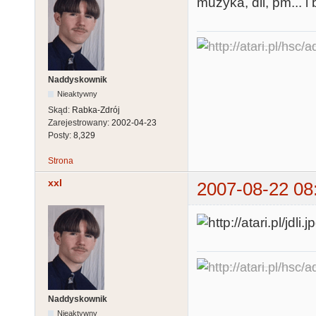
muzyka, dli, pm... i
Naddyskownik
Nieaktywny
Skąd:
Rabka-Zdrój
Zarejestrowany:
2002-04-23
Posty:
8,329
Strona
xxl
2007-08-22 08
Naddyskownik
Nieaktywny