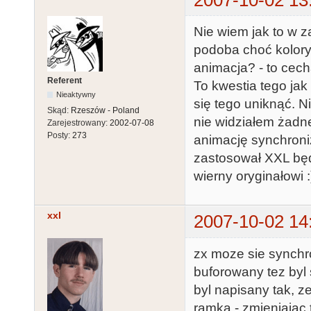
Nie wiem jak to w z
podoba choć kolory
animacja? - to cec
Referent
To kwestia tego jak
Nieaktywny
się tego uniknąć. 
Skąd:
Rzeszów - Poland
nie widziałem żadne
Zarejestrowany:
2002-07-08
Posty:
273
animację synchroni
zastosował XXL będ
wierny oryginałowi :
xxl
2007-10-02 14
zx moze sie synchr
buforowany tez byl 
byl napisany tak, z
ramka - zmieniajac