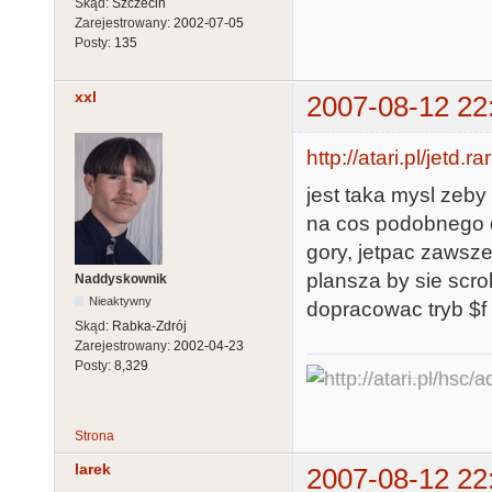
Skąd:
Szczecin
Zarejestrowany:
2002-07-05
Posty:
135
xxl
2007-08-12 22
http://atari.pl/jetd.rar
jest taka mysl zeb
na cos podobnego do
gory, jetpac zawsz
plansza by sie scro
Naddyskownik
Nieaktywny
dopracowac tryb $f
Skąd:
Rabka-Zdrój
Zarejestrowany:
2002-04-23
Posty:
8,329
Strona
larek
2007-08-12 22