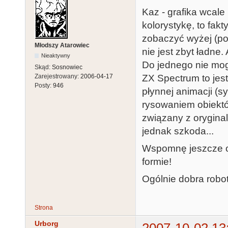
Kaz - grafika wcale 
kolorystykę, to fakt
zobaczyć wyżej (post
Młodszy Atarowiec
nie jest zbyt ładne.
Nieaktywny
Do jednego nie mog
Skąd:
Sosnowiec
ZX Spectrum to jest
Zarejestrowany:
2006-04-17
Posty:
946
płynnej animacji (sy
rysowaniem obiektó
związany z orygina
jednak szkoda...
Wspomnę jeszcze o m
formie!
Ogólnie dobra robo
Strona
Urborg
2007-10-02 13