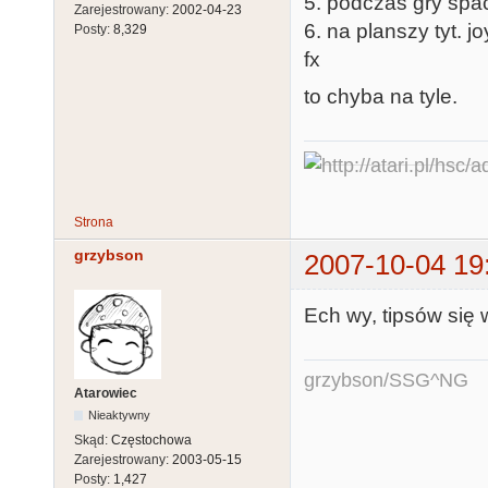
5. podczas gry spac
Zarejestrowany:
2002-04-23
6. na planszy tyt. 
Posty:
8,329
fx
to chyba na tyle.
Strona
grzybson
2007-10-04 19
Ech wy, tipsów się
grzybson/SSG^NG
Atarowiec
Nieaktywny
Skąd:
Częstochowa
Zarejestrowany:
2003-05-15
Posty:
1,427