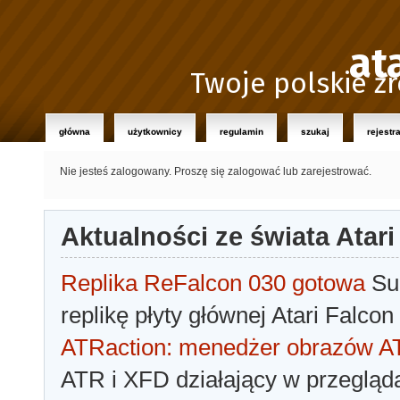
at
Twoje polskie źr
główna
użytkownicy
regulamin
szukaj
rejestr
Nie jesteś zalogowany.
Proszę się zalogować lub zarejestrować.
Aktualności ze świata Atari
Replika ReFalcon 030 gotowa
Sua
replikę płyty głównej Atari Falcon
ATRaction: menedżer obrazów 
ATR i XFD działający w przegląda