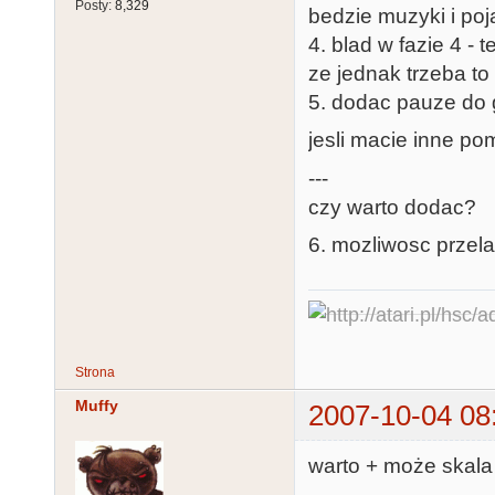
Posty:
8,329
bedzie muzyki i poj
4. blad w fazie 4 -
ze jednak trzeba t
5. dodac pauze do 
jesli macie inne pom
---
czy warto dodac?
6. mozliwosc przel
Strona
Muffy
2007-10-04 08
warto + może skala p