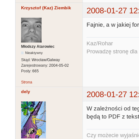
Krzysztof (Kaz) Ziembik
2008-01-27 12
Fajnie, a w jakiej fo
Kaz/Rohar
Młodszy Atarowiec
Prowadzę stronę dla o
Nieaktywny
Skąd:
Wrocław/Galway
Zarejestrowany:
2004-05-02
Posty:
665
Strona
dely
2008-01-27 12
W zależności od teg
będą to PDF z teks
Czy możecie wyjaśnić