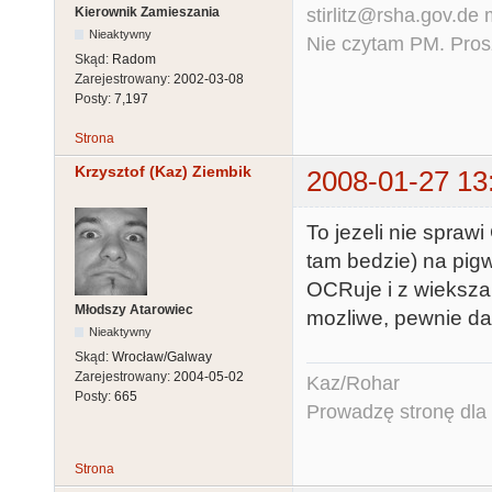
stirlitz@rsha.gov.de
Kierownik Zamieszania
Nieaktywny
Nie czytam PM. Pros
Skąd:
Radom
Zarejestrowany:
2002-03-08
Posty:
7,197
Strona
Krzysztof (Kaz) Ziembik
2008-01-27 13
To jezeli nie sprawi
tam bedzie) na pigw
OCRuje i z wieksza
Młodszy Atarowiec
mozliwe, pewnie da 
Nieaktywny
Skąd:
Wrocław/Galway
Zarejestrowany:
2004-05-02
Kaz/Rohar
Posty:
665
Prowadzę stronę dla o
Strona