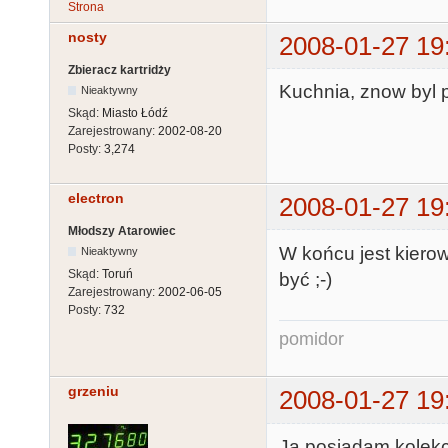
Strona
nosty
2008-01-27 19
Zbieracz kartridży
Kuchnia, znow byl 
Nieaktywny
Skąd:
Miasto Łódź
Zarejestrowany:
2002-08-20
Posty:
3,274
electron
2008-01-27 19
Młodszy Atarowiec
W końcu jest kierow
Nieaktywny
Skąd:
Toruń
być ;-)
Zarejestrowany:
2002-06-05
Posty:
732
pomidor
grzeniu
2008-01-27 19
Ja posiadam kolekc