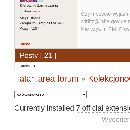
Kierownik Zamieszania
Nieaktywny
Czy możecie wyjaśnić
Skąd:
Radom
stirlitz@rsha.gov.de
Zarejestrowany:
2002-03-08
Nie czytam PM. Pros
Posty:
7,197
Strona
Posty [ 21 ]
Strony
1
atari.area forum
»
Kolekcjono
Currently installed
7 official extens
Wygenero