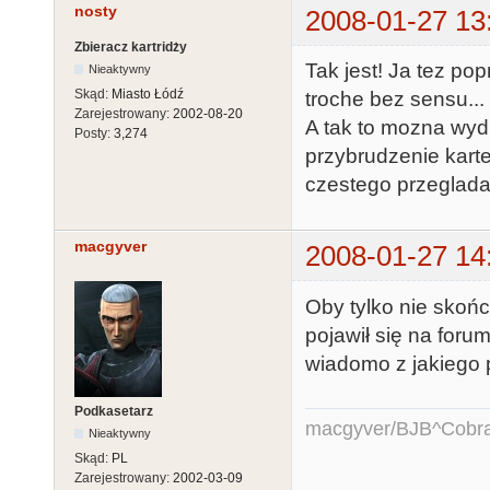
nosty
2008-01-27 13
Zbieracz kartridży
Tak jest! Ja tez po
Nieaktywny
Skąd:
Miasto Łódź
troche bez sensu... 
Zarejestrowany:
2002-08-20
A tak to mozna wyd
Posty:
3,274
przybrudzenie kart
czestego przegladan
macgyver
2008-01-27 14
Oby tylko nie skończ
pojawił się na forum
wiadomo z jakiego 
Podkasetarz
macgyver/BJB^Cobr
Nieaktywny
Skąd:
PL
Zarejestrowany:
2002-03-09