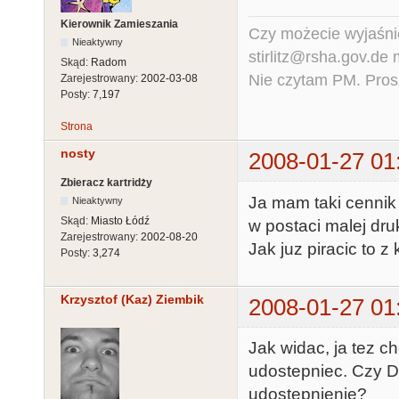
Kierownik Zamieszania
Czy możecie wyjaśnić
Nieaktywny
stirlitz@rsha.gov.de
Skąd:
Radom
Nie czytam PM. Pros
Zarejestrowany:
2002-03-08
Posty:
7,197
Strona
nosty
2008-01-27 01
Zbieracz kartridży
Ja mam taki cennik 
Nieaktywny
Skąd:
Miasto Łódź
w postaci malej dru
Zarejestrowany:
2002-08-20
Jak juz piracic to z 
Posty:
3,274
Krzysztof (Kaz) Ziembik
2008-01-27 01
Jak widac, ja tez c
udostepniec. Czy D
udostepnienie?