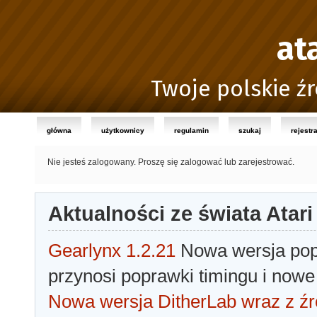
at
Twoje polskie źr
główna
użytkownicy
regulamin
szukaj
rejestr
Nie jesteś zalogowany.
Proszę się zalogować lub zarejestrować.
Aktualności ze świata Atari
Gearlynx 1.2.21
Nowa wersja popu
przynosi poprawki timingu i nowe
Nowa wersja DitherLab wraz z źr