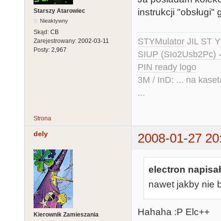
instrukcji "obsługi"
Starszy Atarowiec
Nieaktywny
Skąd:
CB
STYMulator
JIL ST Y
Zarejestrowany:
2002-03-11
Posty:
2,967
SIUP (SIo2Usb2Pc) 
PIN ready logo
3M / InD: ... na kase
...
Strona
dely
2008-01-27 20
electron napisał
nawet jakby nie b
Hahaha :P Elc++
Kierownik Zamieszania