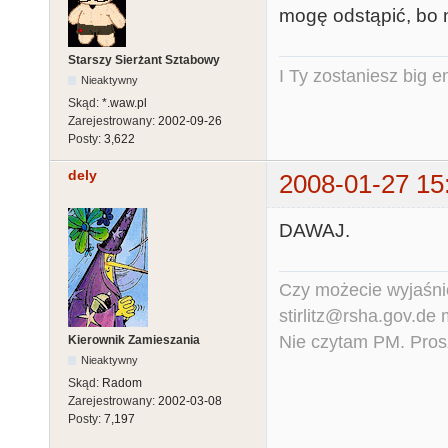
mogę odstąpić, bo n
Starszy Sierżant Sztabowy
I Ty zostaniesz big e
Nieaktywny
Skąd:
*.waw.pl
Zarejestrowany:
2002-09-26
Posty:
3,622
dely
2008-01-27 15
DAWAJ.
Czy możecie wyjaśnić
stirlitz@rsha.gov.de
Nie czytam PM. Pros
Kierownik Zamieszania
Nieaktywny
Skąd:
Radom
Zarejestrowany:
2002-03-08
Posty:
7,197