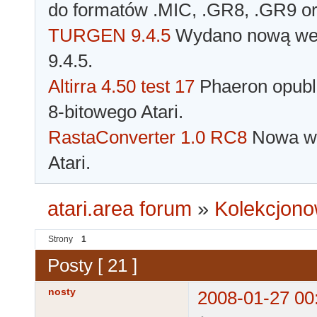
do formatów .MIC, .GR8, .GR9 o
TURGEN 9.4.5
Wydano nową wer
9.4.5.
Altirra 4.50 test 17
Phaeron opubli
8-bitowego Atari.
RastaConverter 1.0 RC8
Nowa wer
Atari.
atari.area forum
»
Kolekcjono
Strony
1
Posty [ 21 ]
nosty
2008-01-27 00