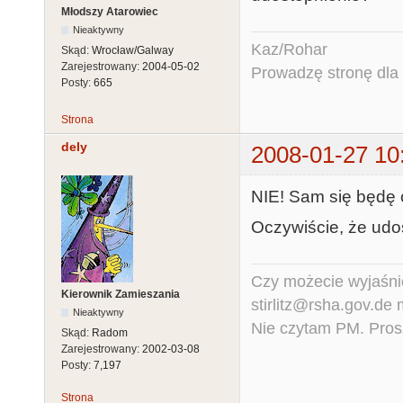
Młodszy Atarowiec
Nieaktywny
Kaz/Rohar
Skąd:
Wrocław/Galway
Zarejestrowany:
2004-05-02
Prowadzę stronę dla o
Posty:
665
Strona
dely
2008-01-27 10
NIE! Sam się będę c
Oczywiście, że udo
Czy możecie wyjaśnić
Kierownik Zamieszania
stirlitz@rsha.gov.de
Nieaktywny
Nie czytam PM. Pros
Skąd:
Radom
Zarejestrowany:
2002-03-08
Posty:
7,197
Strona