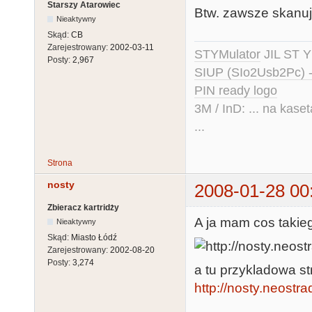
Starszy Atarowiec
Btw. zawsze skanuję
Nieaktywny
Skąd:
CB
Zarejestrowany:
2002-03-11
STYMulator
JIL ST Y
Posty:
2,967
SIUP (SIo2Usb2Pc) 
PIN ready logo
3M / InD: ... na kase
...
Strona
nosty
2008-01-28 00
Zbieracz kartridży
A ja mam cos takie
Nieaktywny
Skąd:
Miasto Łódź
Zarejestrowany:
2002-08-20
Posty:
3,274
a tu przykladowa s
http://nosty.neostrad