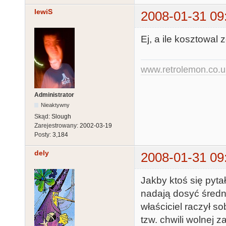
lewiS
2008-01-31 09
Ej, a ile kosztowal 
www.retrolemon.co.u
Administrator
Nieaktywny
Skąd:
Slough
Zarejestrowany:
2002-03-19
Posty:
3,184
dely
2008-01-31 09
Jakby ktoś się pyta
nadają dosyć średn
właściciel raczył so
tzw. chwili wolnej 