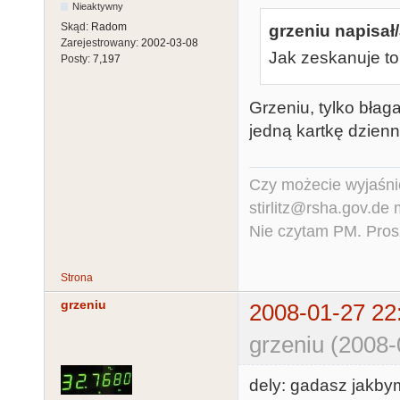
Nieaktywny
Skąd:
Radom
grzeniu napisał/
Zarejestrowany:
2002-03-08
Jak zeskanuje to
Posty:
7,197
Grzeniu, tylko błag
jedną kartkę dzienn
Czy możecie wyjaśnić
stirlitz@rsha.gov.de
Nie czytam PM. Pros
Strona
grzeniu
2008-01-27 22
grzeniu (2008-
dely: gadasz jakbym