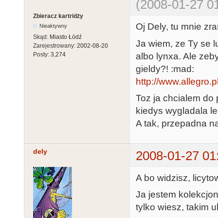
(2008-01-27 01
Zbieracz kartridży
Oj Dely, tu mnie zra
Nieaktywny
Skąd:
Miasto Łódź
Ja wiem, ze Ty se l
Zarejestrowany:
2002-08-20
albo lynxa. Ale zeb
Posty:
3,274
gieldy?! :mad:
http://www.allegro
Toz ja chcialem d
kiedys wygladala le
A tak, przepadna na
dely
2008-01-27 01
A bo widzisz, licyto
Ja jestem kolekcjo
tylko wiesz, takim u