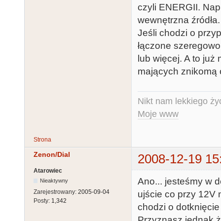
czyli ENERGII. Napi
wewnętrzna źródła.
Jeśli chodzi o prz
łączone szeregowo
lub więcej. A to j
mających znikomą 
Nikt nam lekkiego życ
Moje www
Strona
Zenon/Dial
2008-12-19 15
Atarowiec
Ano... jesteśmy w 
Nieaktywny
Zarejestrowany:
2005-09-04
ujście co przy 12V 
Posty:
1,342
chodzi o dotknięcie
Przyznasz jednak 