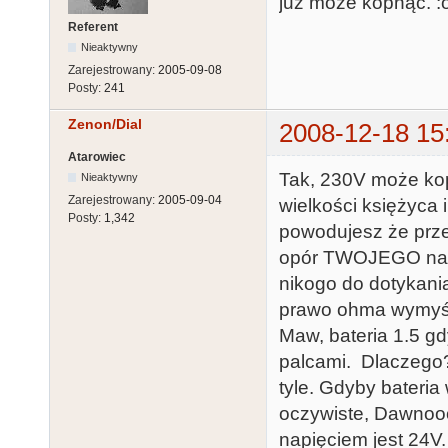
już może kopnąć. :
Referent
Nieaktywny
Zarejestrowany:
2005-09-08
Posty:
241
Zenon/Dial
2008-12-18 15
Atarowiec
Tak, 230V może kop
Nieaktywny
Zarejestrowany:
2005-09-04
wielkości księżyca
Posty:
1,342
powodujesz że prze
opór TWOJEGO nask
nikogo do dotykani
prawo ohma wymyślo
Maw, bateria 1.5 gd
palcami. Dlaczego? 
tyle. Gdyby bateria
oczywiste, Dawnooo
napięciem jest 24V