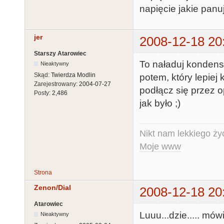
napięcie jakie panu
jer
2008-12-18 20
Starszy Atarowiec
To naładuj konden
Nieaktywny
Skąd:
Twierdza Modlin
potem, który lepie
Zarejestrowany:
2004-07-27
podłącz się przez 
Posty:
2,486
jak było ;)
Nikt nam lekkiego życ
Moje www
Strona
Zenon/Dial
2008-12-18 20
Atarowiec
Luuu...dzie..... mó
Nieaktywny