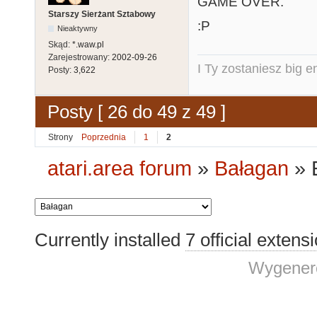
GAME OVER.
Starszy Sierżant Sztabowy
:P
Nieaktywny
Skąd:
*.waw.pl
Zarejestrowany:
2002-09-26
I Ty zostaniesz big e
Posty:
3,622
Posty [ 26 do 49 z 49 ]
Strony
Poprzednia
1
2
atari.area forum
»
Bałagan
»
Currently installed
7 official extens
Wygenero