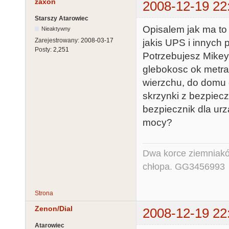
zaxon
2008-12-19 22
Starszy Atarowiec
Opisalem jak ma to
Nieaktywny
Zarejestrowany:
2008-03-17
jakis UPS i innych p*
Posty:
2,251
Potrzebujesz Mikey 
glebokosc ok metra
wierzchu, do domu
skrzynki z bezpiec
bezpiecznik dla urza
mocy?
Dwa korce ziemniaków
chłopa. GG3456993
Strona
Zenon/Dial
2008-12-19 22
Atarowiec