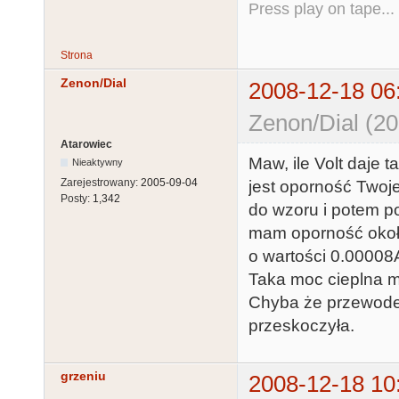
Press play on tape...
Strona
Zenon/Dial
2008-12-18 06
Zenon/Dial (20
Atarowiec
Maw, ile Volt daje
Nieaktywny
Zarejestrowany:
2005-09-04
jest oporność Twoje
Posty:
1,342
do wzoru i potem p
mam oporność około
o wartości 0.00008A
Taka moc cieplna m
Chyba że przewodem 
przeskoczyła.
grzeniu
2008-12-18 10