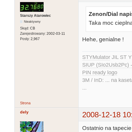
Zenon/Dial napi
Starszy Atarowiec
Nieaktywny
Taka moc ciepln
Skąd:
CB
Zarejestrowany:
2002-03-11
Hehe, genialne !
Posty:
2,967
STYMulator
JIL ST Y
SIUP (SIo2Usb2Pc) 
PIN ready logo
3M / InD: ... na kase
...
Strona
dely
2008-12-18 10
Ostatnio na tapecie