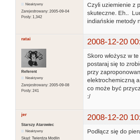
Czyli uziemienie z
Nieaktywny
Zarejestrowany:
2005-09-04
skuteczne. Eh.. Lud
Posty:
1,342
indiańskie metody n
ratai
2008-12-20 00
Skoro włożysz w te 
postaraj się to zrob
przy zaproponowan
Referent
Nieaktywny
elektrochemiczną a
Zarejestrowany:
2005-09-08
co może być przyczy
Posty:
241
:/
jer
2008-12-20 10
Starszy Atarowiec
Podłącz się do pie
Nieaktywny
Skąd:
Twierdza Modlin