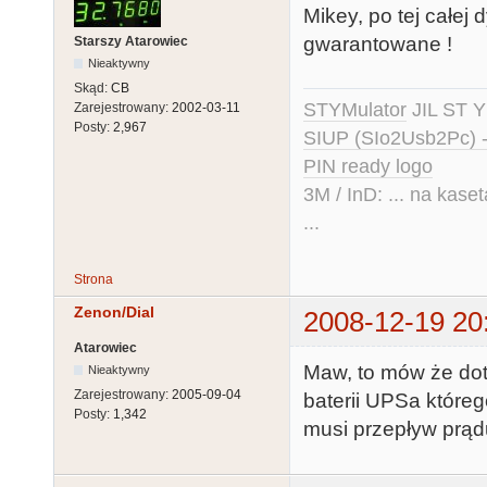
Mikey, po tej całej
gwarantowane !
Starszy Atarowiec
Nieaktywny
Skąd:
CB
STYMulator
JIL ST Y
Zarejestrowany:
2002-03-11
Posty:
2,967
SIUP (SIo2Usb2Pc) 
PIN ready logo
3M / InD: ... na kase
...
Strona
Zenon/Dial
2008-12-19 20
Atarowiec
Maw, to mów że dotk
Nieaktywny
Zarejestrowany:
2005-09-04
baterii UPSa któr
Posty:
1,342
musi przepływ prąd