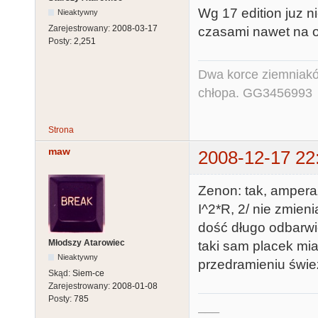
Wg 17 edition juz ni
Nieaktywny
Zarejestrowany:
2008-03-17
czasami nawet na o
Posty:
2,251
Dwa korce ziemniaków
chłopa. GG3456993
Strona
maw
2008-12-17 22
Zenon: tak, amperaż
I^2*R, 2/ nie zmien
dość długo odbarwio
Młodszy Atarowiec
taki sam placek mia
Nieaktywny
przedramieniu świe
Skąd:
Siem-ce
Zarejestrowany:
2008-01-08
Posty:
785
___