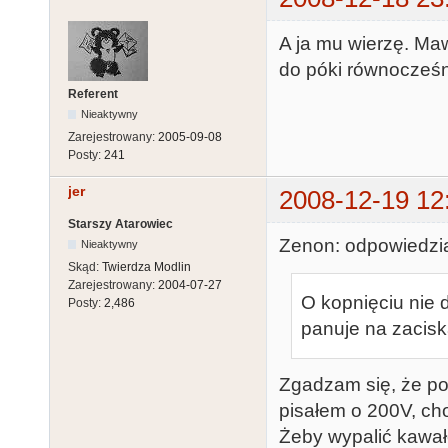
A ja mu wierzę. Ma
do póki równocześni
Referent
Nieaktywny
Zarejestrowany:
2005-09-08
Posty:
241
jer
2008-12-19 12
Starszy Atarowiec
Zenon: odpowiedzia
Nieaktywny
Skąd:
Twierdza Modlin
Zarejestrowany:
2004-07-27
O kopnięciu nie 
Posty:
2,486
panuje na zacisk
Zgadzam się, że po
pisałem o 200V, ch
Żeby wypalić kawałe