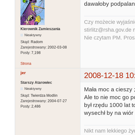
dawałoby podpalani
Czy możecie wyjaśnić
stirlitz@rsha.gov.de
Kierownik Zamieszania
Nieaktywny
Nie czytam PM. Pros
Skąd:
Radom
Zarejestrowany:
2002-03-08
Posty:
7,198
Strona
jer
2008-12-18 10
Starszy Atarowiec
Mała moc a cieszy 
Nieaktywny
Skąd:
Twierdza Modlin
Ale to nie moc go p
Zarejestrowany:
2004-07-27
był rzędu 1000 lat 
Posty:
2,486
wysechł by na wiór 
Nikt nam lekkiego życ