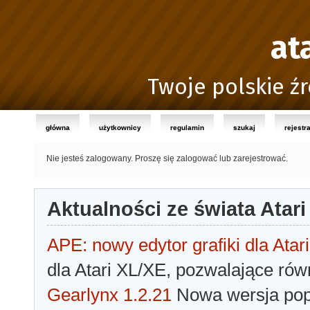
at
Twoje polskie źr
główna
użytkownicy
regulamin
szukaj
rejestr
Nie jesteś zalogowany.
Proszę się zalogować lub zarejestrować.
Aktualności ze świata Atari
APE: nowy edytor grafiki dla Atari
dla Atari XL/XE, pozwalające rów
Gearlynx 1.2.21
Nowa wersja popu