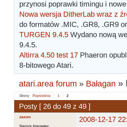
przynosi poprawki timingu i nowe
Nowa wersja DitherLab wraz z źr
do formatów .MIC, .GR8, .GR9 o
TURGEN 9.4.5
Wydano nową wer
9.4.5.
Altirra 4.50 test 17
Phaeron opubli
8-bitowego Atari.
»
atari.area forum
»
Bałagan
Strony
Poprzednia
1
2
Posty [ 26 do 49 z 49 ]
zaxon
2008-12-17 22
Starszy Atarowiec