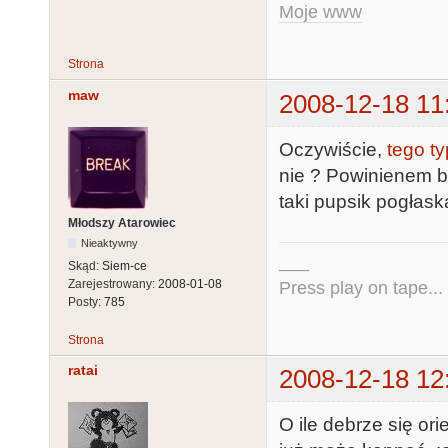
Moje www
Strona
maw
2008-12-18 11
Oczywiście,
tego t
nie ? Powinienem b
taki pupsik pogłask
Młodszy Atarowiec
Nieaktywny
___
Skąd:
Siem-ce
Zarejestrowany:
2008-01-08
Press play on tape...
Posty:
785
Strona
ratai
2008-12-18 12
O ile debrze się or