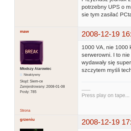
potrzebny UPS o mo
sie tym zasilać PCt
maw
2008-12-19 16
1000 VA, nie 1000 
serwerowni. I to ni
wydawały się super
Młodszy Atarowiec
szczytem myśli tec
Nieaktywny
Skąd:
Siem-ce
Zarejestrowany:
2008-01-08
___
Posty:
785
Press play on tape...
Strona
grzeniu
2008-12-19 17