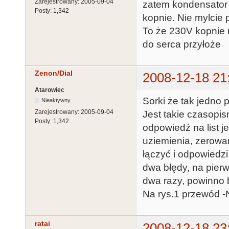
Zarejestrowany:
2005-09-04
zatem kondensator 
Posty:
1,342
kopnie. Nie mylcie 
To że 230V kopnie 
do serca przyłoże
Zenon/Dial
2008-12-18 21
Atarowiec
Sorki że tak jedno
Nieaktywny
Zarejestrowany:
2005-09-04
Jest takie czasopi
Posty:
1,342
odpowiedź na list j
uziemienia, zerowa
łączyć i odpowiedz
dwa błędy, na pierw
dwa razy, powinno b
Na rys.1 przewód -
ratai
2008-12-18 23