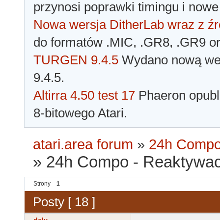
przynosi poprawki timingu i nowe
Nowa wersja DitherLab wraz z źr
do formatów .MIC, .GR8, .GR9 o
TURGEN 9.4.5
Wydano nową wer
9.4.5.
Altirra 4.50 test 17
Phaeron opubli
8-bitowego Atari.
atari.area forum
»
24h Comp
»
24h Compo - Reaktywac
Strony
1
Posty [ 18 ]