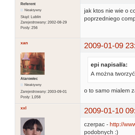
Referent
jak ktos nie wie o c
Nieaktywny
Skąd:
Lublin
poprzedniego comp
Zarejestrowany:
2002-08-29
Posty:
256
xan
2009-01-09 23
epi napisał/a:
A można tworzyć 
Atarowiec
Nieaktywny
o to samo mialem z
Zarejestrowany:
2003-09-01
Posty:
1,058
xxl
2009-01-10 09
czerpac -
http://w
podobnych :)