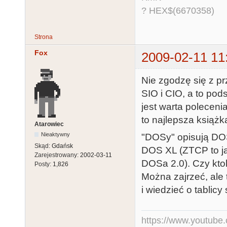
? HEX$(6670358)
Strona
Fox
2009-02-11 11
Nie zgodzę się z p
SIO i CIO, a to pod
jest warta poleceni
to najlepsza książka
Atarowiec
Nieaktywny
"DOSy" opisują DOS
Skąd:
Gdańsk
DOS XL (ZTCP to jak
Zarejestrowany:
2002-03-11
DOSa 2.0). Czy kt
Posty:
1,826
Można zajrzeć, ale
i wiedzieć o tablicy
https://www.youtub