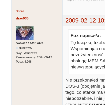
Strona
drac030
2009-02-12 10
Fox napisał/a:
Tę książkę trzeb
Swołocz z Atari Area
Wspominając o a
Nieaktywny
Skąd:
Warszawa
bezużyteczność i
Zarejestrowany:
2004-09-12
obsługę MEM.SAV 
Posty:
4,668
niewystępujących
Nie przekonałeś mni
DOS-u (obojętnie ja
tego, co atarka ma
niepotrzebne, i nie 
czym autor
przypu