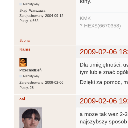
tony.
Nieaktywny
Skąd:
Warszawa
Zarejestrowany:
2004-09-12
KMK
Posty:
4,668
? HEX$(6670358)
Strona
Kanis
2009-02-06 18
Dla umięjętności, 
Przechodzień
tym lubię znać ogó
Nieaktywny
Dzięki za pomoc, m
Zarejestrowany:
2009-02-06
Posty:
28
xxl
2009-02-06 19
a moze tak wez 2-3
najszybszy sposob n