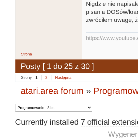
Nigdzie nie napisa
pisania DOSów/load
zwróciłem uwagę, że
https://www.youtub
Strona
Posty [ 1 do 25 z 30 ]
Strony
1
2
Następna
atari.area forum
»
Programowa
Currently installed
7 official extens
Wygenero