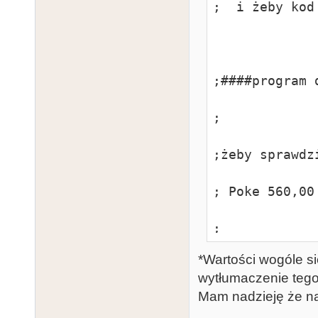
;  i żeby kod
                 opt    list+mem_copy
                 org   $9000             
;####program 
                 lda   $00               
;

                 brk                       
;żeby sprawdz
                 sta   560               
; Poke 560,00

                 lda   $9A               
;

                 brk                       
*Wartości wogóle s
;żeby sprawdz
wytłumaczenie tego
                 sta   561               
Mam nadzieję że na
;Poke  561,$9A