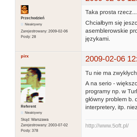
;linia w tryb
Taka prosta rzecz..
obrazu

Przechodzień
Chciałbym się jeszc
                 dta   b($00)            
Nieaktywny
asemblerowskie pr
;LSB adresu

Zarejestrowany:
2009-02-06
Posty:
28
językami.
                 dta   b($90)            
;MSB adresu

                 dta   c(' 11 razy znak o
pirx
2009-02-06 12
w ASCII ')  ;
                 dta   b($41)            
Tu nie ma zwykłych 
;skok i synchr
A na serio - większo
                 dta   b($00)            
programy np. w Tu
;LBS adresu p
główny problem b. du
                 dta   b($9A)            
interpretery, itp. 
Referent
;MBS -||-

Nieaktywny
Skąd:
Warszawa
http://www.5oft.pl/
Zarejestrowany:
2003-07-02
Posty:
378