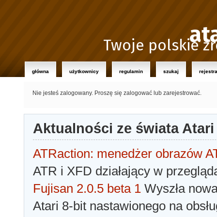
at
Twoje polskie źr
główna
użytkownicy
regulamin
szukaj
rejestr
Nie jesteś zalogowany.
Proszę się zalogować lub zarejestrować.
Aktualności ze świata Atari
ATRaction: menedżer obrazów 
ATR i XFD działający w przegląda
Fujisan 2.0.5 beta 1
Wyszła nowa 
Atari 8-bit nastawionego na obsłu