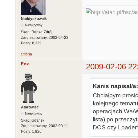
Naddyskownik
Nieaktywny
Skąd:
Rabka-Zdrój
Zarejestrowany:
2002-04-23
Posty:
8,329
Strona
Fox
2009-02-06 22
Kanis napisał/a:
Chciałbym prosić
kolejnego tematu)
Atarowiec
operacjach We/Wy
Nieaktywny
lista) po przeczy
Skąd:
Gdańsk
Zarejestrowany:
2002-03-11
DOS czy Loader
Posty:
1,826