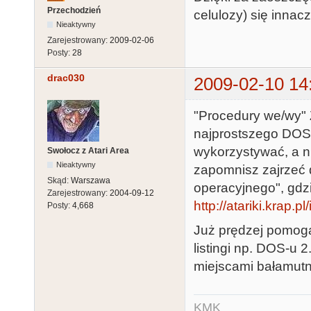
Przechodzień
celulozy) się innac
Nieaktywny
Zarejestrowany:
2009-02-06
Posty:
28
drac030
2009-02-10 14
"Procedury we/wy" 
najprostszego DOS-
wykorzystywać, a n
Swołocz z Atari Area
Nieaktywny
zapomnisz zajrzeć
Skąd:
Warszawa
operacyjnego", gdzi
Zarejestrowany:
2004-09-12
http://atariki.kra
Posty:
4,668
Już prędzej pomogą
listingi np. DOS-u 2
miejscami bałamutn
KMK