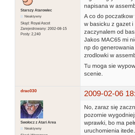
napisana w assemb
Starszy Atarowiec
A co do poczatkow 
Nieaktywny
w basicku z gazet i 
Skąd:
Royal Ascot
Zarejestrowany:
2002-08-15
zaczynalem od basi
Posty:
2,240
Jakos MAC65 mi nie
np do generowania r
zrodlowki w assemb
Tu moga sie wypowi
scenie.
drac030
2009-02-06 18
No, zaraz się zaczn
pozornie wygodniej
wprawki, bo ma pe
Swołocz z Atari Area
Nieaktywny
uruchomienia itede