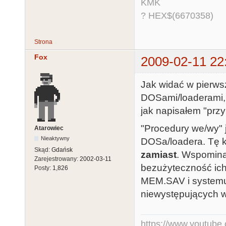
KMK
? HEX$(6670358)
Strona
Fox
2009-02-11 22
Jak widać w pierwsz
DOSami/loaderami, 
jak napisałem "przy 
"Procedury we/wy" j
Atarowiec
Nieaktywny
DOSa/loadera. Tę k
Skąd:
Gdańsk
zamiast
. Wspomina
Zarejestrowany:
2002-03-11
bezużyteczność ich
Posty:
1,826
MEM.SAV i systemu 
niewystępujących w
https://www.youtub