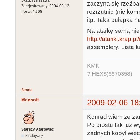
Skąd:
Warszawa
zaczyna się rzeźba,
Zarejestrowany:
2004-09-12
rozrzutnie (nie kom
Posty:
4,668
itp. Taka pułapka n
Na atarkę samą nie
http://atariki.krap.
assemblery. Lista tu
KMK
? HEX$(6670358)
Strona
Monsoft
2009-02-06 18
Konrad wiem ze zar
Po prostu tak juz wy
Starszy Atarowiec
zadnych kobyl wiec 
Nieaktywny