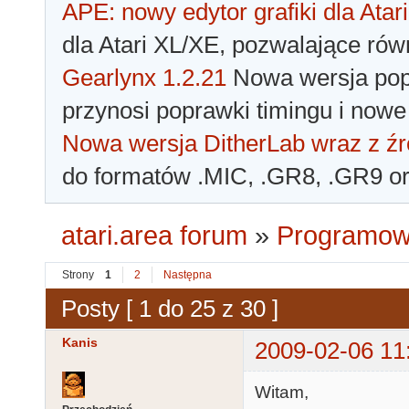
APE: nowy edytor grafiki dla Atari
dla Atari XL/XE, pozwalające rów
Gearlynx 1.2.21
Nowa wersja popu
przynosi poprawki timingu i nowe
Nowa wersja DitherLab wraz z źr
do formatów .MIC, .GR8, .GR9 o
atari.area forum
»
Programowa
Strony
1
2
Następna
Posty [ 1 do 25 z 30 ]
Kanis
2009-02-06 11
Witam,