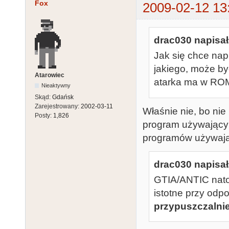
Fox
2009-02-12 13
drac030 napisał
Jak się chce nap
jakiego, może być
Atarowiec
atarka ma w ROM
Nieaktywny
Skąd:
Gdańsk
Zarejestrowany:
2002-03-11
Właśnie nie, bo nie
Posty:
1,826
program używający b
programów używający
drac030 napisał
GTIA/ANTIC natom
istotne przy odp
przypuszczalni