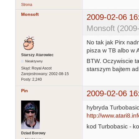
Strona
Monsoft
2009-02-06 16
Monsoft (2009
No tak jak Pirx nad
pisza w TB albo w A
Starszy Atarowiec
BTW. Oczywiscie tan
Nieaktywny
starszym bajtem ad
Skąd:
Royal Ascot
Zarejestrowany:
2002-08-15
Posty:
2,240
Pin
2009-02-06 16
hybryda Turbobasic
http://www.atari8.in
kod Turbobasic - 
Dziad Borowy