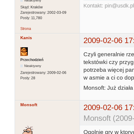
Nieaktywny
Kontakt: pin@usdk.p
Skąd:
Kraków
Zarejestrowany:
2002-03-09
Posty:
11,780
Strona
Kanis
2009-02-06 17
Czyli generalnie rz
Przechodzień
tekstówki czy przy
Nieaktywny
potrzeba więcej pa
Zarejestrowany:
2009-02-06
w asmie a ci co do
Posty:
28
Monsoft: Już działa
Monsoft
2009-02-06 17
Monsoft (2009
Ogolnie gry w ktory