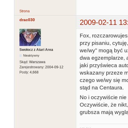
Strona
drac030
2009-02-11 13
Fox, rozczarowujesz
przy pisaniu, cytuj
we/wy" mogą być uż
Swołocz z Atari Area
Nieaktywny
dwa egzemplarze, a
Skąd:
Warszawa
jaki przyświeca aut
Zarejestrowany:
2004-09-12
wskazany przeze mni
Posty:
4,668
czego we/wy się mo
stąd na Centaura.
No i oczywiście nie
Oczywiście, że nikt,
grubsza mają wygl