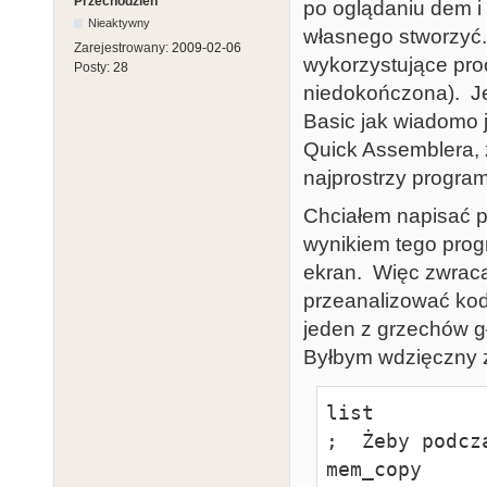
Przechodzień
po oglądaniu dem i 
Nieaktywny
własnego stworzyć.
Zarejestrowany:
2009-02-06
wykorzystujące pr
Posty:
28
niedokończona). J
Basic jak wiadomo 
Quick Assemblera, 
najprostrzy progra
Chciałem napisać pr
wynikiem tego prog
ekran. Więc zwraca
przeanalizować kod 
jeden z grzechów gł
Byłbym wdzięczny 
list             equ  
;  Żeby podcz
mem_copy         equ  