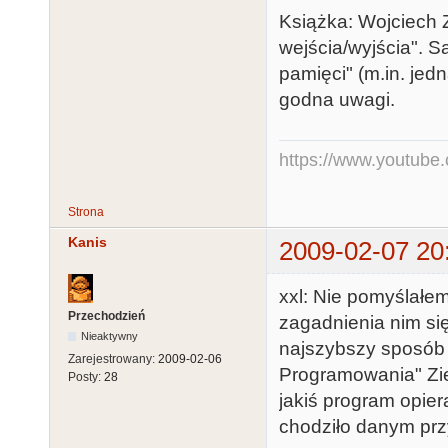
Książka: Wojciech 
wejścia/wyjścia". S
pamięci" (m.in. jed
godna uwagi.
https://www.youtub
Strona
Kanis
2009-02-07 20
xxl: Nie pomyślałe
Przechodzień
zagadnienia nim się
Nieaktywny
najszybszy sposób 
Zarejestrowany:
2009-02-06
Programowania" Zi
Posty:
28
jakiś program opier
chodziło danym prz