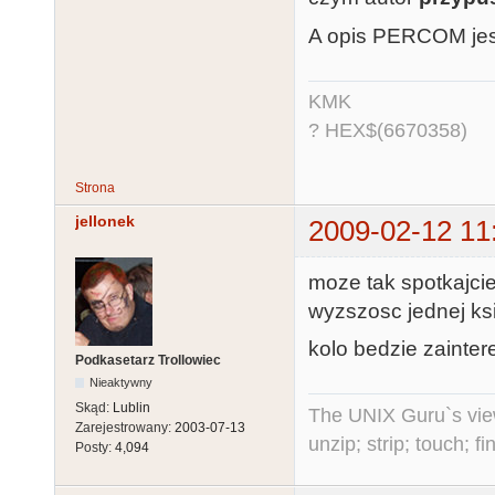
A opis PERCOM jest
KMK
? HEX$(6670358)
Strona
jellonek
2009-02-12 11
moze tak spotkajcie 
wyzszosc jednej ksi
kolo bedzie zaintere
Podkasetarz Trollowiec
Nieaktywny
Skąd:
Lublin
The UNIX Guru`s vie
Zarejestrowany:
2003-07-13
unzip; strip; touch; 
Posty:
4,094