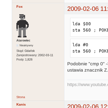
joystic          lda   644 
Fox
;Pobieram sta
2009-02-06 11
                 cmp  0                  
;Sprawdzam cz
lda $00

                 bne   joystic           
sta 560 ; POK
;Jeśli nie to
                 rts                     
Atarowiec
;powrót do QA
lda #0

Nieaktywny
sta 560 ; POK
Skąd:
Gdańsk
Zarejestrowany:
2002-03-11
                 org   $9A00             
Posty:
1,826
;####program 
Podobnie "cmp 0" ->
                 dta   b($70)            
ustawia znacznik Z
;

                 dta   b($70)            
https://www.youtub
;3x8 pustych l
                 dta   b($70)            
Strona
;

Kanis
2009-02-06 12
                 dta   b($42)            