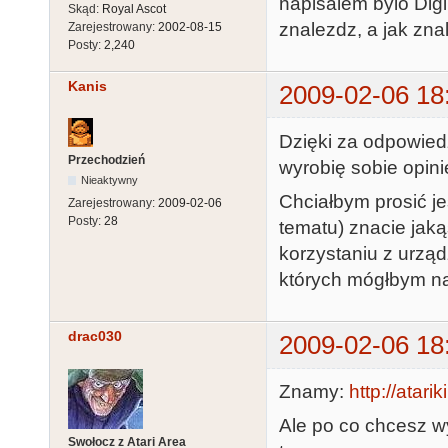
napisalem bylo Digi
Skąd:
Royal Ascot
znalezdz, a jak zna
Zarejestrowany:
2002-08-15
Posty:
2,240
Kanis
2009-02-06 18
Dzięki za odpowied
Przechodzień
wyrobię sobie opinię
Nieaktywny
Chciałbym prosić j
Zarejestrowany:
2009-02-06
Posty:
28
tematu) znacie jaką
korzystaniu z urząd
których mógłbym na
drac030
2009-02-06 18
Znamy:
http://atari
Ale po co chcesz w
Swołocz z Atari Area