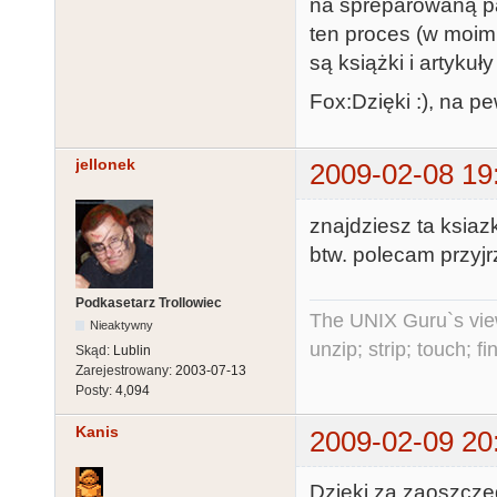
na spreparowaną pa
ten proces (w moim 
są książki i artykuł
Fox:Dzięki :), na p
jellonek
2009-02-08 19
znajdziesz ta ksia
btw. polecam przyjr
Podkasetarz Trollowiec
The UNIX Guru`s vie
Nieaktywny
unzip; strip; touch; 
Skąd:
Lublin
Zarejestrowany:
2003-07-13
Posty:
4,094
Kanis
2009-02-09 20
Dzięki za zaoszczę