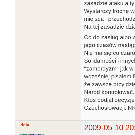
zasadzie ataku a ty
Wystarczy trochę w
miejsca i przechodz
Na tej zasadzie dzia
Co do zasług albo w
jego czasów nastąpi
Nie ma się co czaro
Solidarności i inny
"zamordyzm" jak w i
wcześniej pisałem P
że zawsze przyjdzie
Naród kontrolować.
Ktoś podjął decyzję 
Czechosłowacji, NR
dely
2009-05-10 20