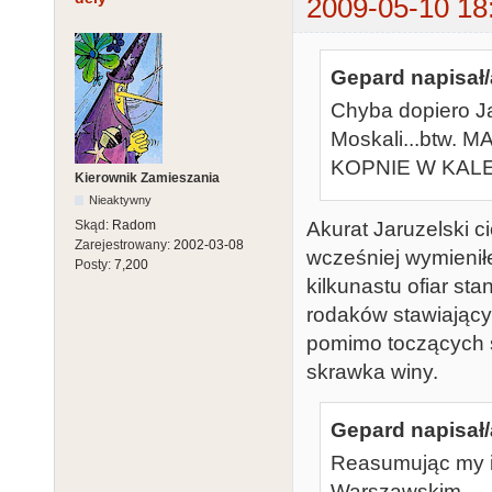
2009-05-10 18
Gepard napisał/
Chyba dopiero Ja
Moskali...btw
KOPNIE W KAL
Kierownik Zamieszania
Nieaktywny
Skąd:
Radom
Akurat Jaruzelski c
Zarejestrowany:
2002-03-08
wcześniej wymieniłe
Posty:
7,200
kilkunastu ofiar st
rodaków stawiającyc
pomimo toczących s
skrawka winy.
Gepard napisał/
Reasumując my i
Warszawskim...