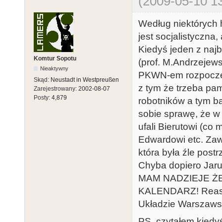
(2009-05-10 13
Według niektórych h
jest socjalistyczna,
Kiedyś jeden z naj
Komtur Sopotu
(prof. M.Andrzejewsk
Nieaktywny
PKWN-em rozpoczęły
Skąd:
Neustadt in Westpreußen
z tym że trzeba pam
Zarejestrowany:
2002-08-07
Posty:
4,879
robotników a tym b
sobie sprawę, że w
ufali Bierutowi (co
Edwardowi etc. Zaw
która była źle post
Chyba dopiero Jaru
MAM NADZIEJE Ż
KALENDARZ! Reasum
Układzie Warszawsk
PS. czytałem kiedy