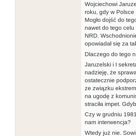
Wojciechowi Jaruz
roku, gdy w Polsc
Mogło dojść do teg
nawet do tego celu 
NRD. Wschodnionie
opowiadał się za t
Dlaczego do tego n
Jaruzelski i I sekr
nadzieję, że sprawa
ostatecznie podpor
ze związku ekstrem
na ugodę z komunis
straciła impet. Gdy
Czy w grudniu 1981 r
nam interwencja?
Wtedy już nie. Sowi