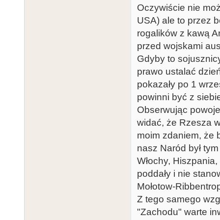
Oczywiście nie możn
USA) ale to przez b
rogalików z kawą A
przed wojskami aus
Gdyby to sojusznicy
prawo ustalać dzień
pokazały po 1 wrześ
powinni być z siebi
Obserwując powoje
widać, że Rzesza wy
moim zdaniem, że by
nasz Naród był tym
Włochy, Hiszpania, 
poddały i nie stano
Mołotow-Ribbentrop
Z tego samego wzgl
"Zachodu" warte inw