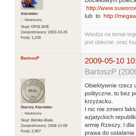
Dociekliwym pole
http://www.suworo
Atarowiec
lub to
http://megaw
Nieaktywny
Skąd:
OPOLSKIE
Zarejestrowany:
2003-10-26
Wiedza na temat tego
Posty:
1,226
jest obecnie ,oraz ks
BartoszP
2009-05-10 10
BartoszP (200
Obiektywnie rzecz 
polityczne, to bez
krzyżacku.
Starszy Atarowiec
I nic nie zmieni fa
Nieaktywny
azjatyckich republ
Skąd:
Bielsko-Biała
armię Rzeszy. I d
Zarejestrowany:
2008-12-09
Posty:
2,907
prawa do ustalania 