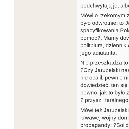
podchwytują je, alb
Mówi o rzekomym za
było odwrotnie: to 
spacyfikowania Pols
pomoc?. Mamy dowo
politbiura, dzienni
jego adiutanta.
Nie przeszkadza to 
?Czy Jaruzelski nas
nie ocalił, pewnie 
dowiedzieć, ten się
pewno, jak to było
? przyszli feralnego
Mówi też Jaruzelsk
krwawej wojny domo
propagandy: ?Solid