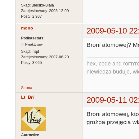
Skąd:
Bielsko-Biała
Zarejestrowany:
2008-12-09
Posty:
2,907
mono
2009-05-10 22
Podkasetarz
Broni atomowej? Mo
Nieaktywny
Skąd:
inąd
Zarejestrowany:
2007-08-20
hex, code and ror'n'ro
Posty:
3,065
niewiedza buduje, wi
Strona
Lt_Bri
2009-05-11 02
Broni atomowej, ktor
groźba przejęcia wł
Atarowiec