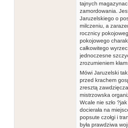
tajnych magazynach 
zamordowania. Jest 
Jaruzelskiego o pos
milczeniu, a zaraze
rocznicy pokojoweg
pokojowego charakt
całkowitego wyrzec
jednoczesne szczyc
zrozumieniem kłams
Mówi Jaruzelski tak
przed krachem gosp
zresztą zawdzięcza
mistrzowska organi
Wcale nie szło ?ja
docierała na miejs
popsute czołgi i tr
była prawdziwa wojn