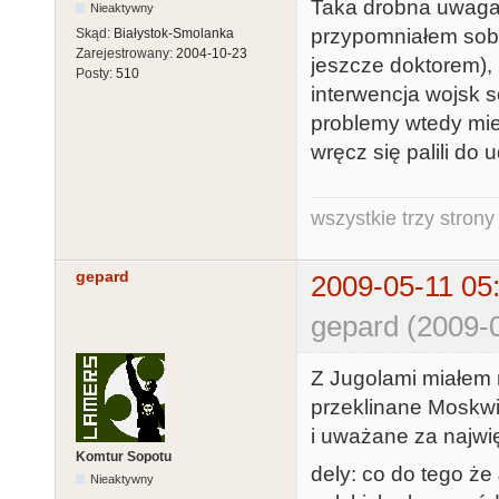
Taka drobna uwaga (
Nieaktywny
przypomniałem sobi
Skąd:
Białystok-Smolanka
Zarejestrowany:
2004-10-23
jeszcze doktorem), 
Posty:
510
interwencja wojsk 
problemy wtedy mie
wręcz się palili do 
wszystkie trzy strony
gepard
2009-05-11 05
gepard (2009-0
Z Jugolami miałem 
przeklinane Moskwi
i uważane za najwi
Komtur Sopotu
dely: co do tego że
Nieaktywny